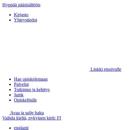
Hyppää pääsisältöön
Kirjasto
Yhteystiedot
Linkki etusivulle
Hae opiskelemaan
Palvelut
Tutkimus ja kehitys
Jamk
Opiskelijalle
Avaa ja sulje haku
Vaihda kieltä, nykyinen kieli:
FI
englanti