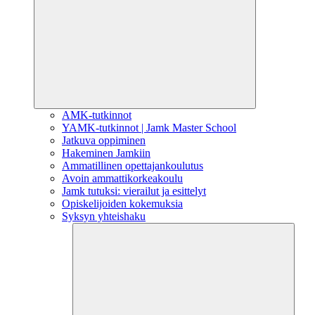
AMK-tutkinnot
YAMK-tutkinnot | Jamk Master School
Jatkuva oppiminen
Hakeminen Jamkiin
Ammatillinen opettajankoulutus
Avoin ammattikorkeakoulu
Jamk tutuksi: vierailut ja esittelyt
Opiskelijoiden kokemuksia
Syksyn yhteishaku