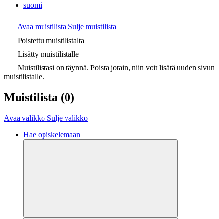
suomi
Avaa muistilista
Sulje muistilista
Poistettu muistilistalta
Lisätty muistilistalle
Muistilistasi on täynnä. Poista jotain, niin voit lisätä uuden sivun
muistilistalle.
Muistilista
(0)
Avaa valikko
Sulje valikko
Hae opiskelemaan