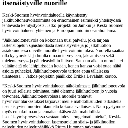
itsenäistyville nuorille
Keski-Suomen hyvinvointialueella käynnistetty
jälkihuoltoneuvolatoiminta on erinomainen esimerkki yhteistyössä
tehtävästä kehitystyöstä. Jatko-projekti on Jamkin ja Keski-­Suomen
hyvinvointialueen yhteinen ja Euroopan unionin osarahoittama.
”Jälkihuoltoneuvola on kokonaan uusi palvelu, joka tarjoaa
lastensuojelun sijaishuollosta itsenäistyville ja jo jälkihuollon
asiakkuudessa oleville nuorille hyvinvoinnin tukea. Nuorella saattaa
olla kysymyksiä ja huolia omaan terveyteen, jaksamiseen sekä
mielenterveys- ja päihdeasioihin liittyen. Samaan aikaan nuorella ei
välttämättä ole lähipiirissään ketään, kenen kanssa voisi ottaa näitä
asioita puheeksi. Jälkihuoltoneuvola tarjoaa apua tällaisessa
tilanteessa”, Jatkos-projektin päällikkö Erikka Levälahti kertoo.
”Keski-Suomen hyvinvointialueen näkökulmasta jälkihuoltoneuvola
on juuri sellaista toimintaa, mitä olemme jälkihuoltoon jo vuosia
toivoneet. Jälkihuoltoneuvolassa nuorelle tehtävät
hyvinvointitarkastukset tarjoavat meille mahdollisuuden tarkastella
itsenäistyvien nuorten tilannetta kokonaisvaltaisesti. Näin pystymme
myös ennakoimaan ja ennaltaehkäisemään mahdollisia
itsenäistymisprosessissa vastaan tulevia ongelmatilanteita”, Keski-
Suomen hyvinvointialueen lastensuojelun sijais- ja jälkihuollon
palveluiden palvelupäällikkö Piritta Huttunen tarkentaa.