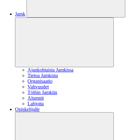
Jamk
Ajankohtaista Jamkissa
Tietoa Jamkista
Organisaatio
Vahvuudet
Töihin Jamkiin
Alumnit
Lahjoita
Opiskelijalle