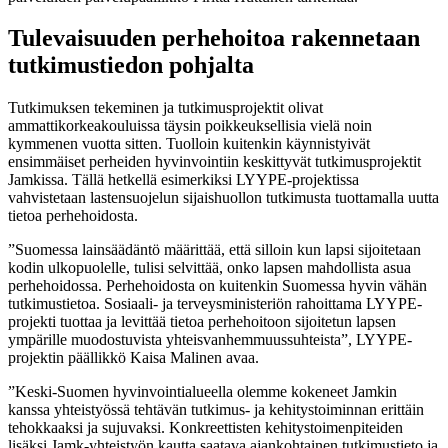
Tulevaisuuden perhe­hoitoa rakennetaan
tutkimustiedon pohjalta
Tutkimuksen tekeminen ja tutkimusprojektit olivat
ammattikorkeakouluissa täysin poikkeuksellisia vielä noin
kymmenen vuotta sitten. Tuolloin kuitenkin käynnistyivät
ensimmäiset perheiden hyvinvointiin keskittyvät tutkimusprojektit
Jamkissa. Tällä hetkellä esimerkiksi LYYPE-projektissa
vahvistetaan lastensuojelun sijaishuollon tutkimusta tuottamalla uutta
tietoa perhehoidosta.
”Suomessa lainsäädäntö määrittää, että silloin kun lapsi sijoitetaan
kodin ulkopuolelle, tulisi selvittää, onko lapsen mahdollista asua
perhehoidossa. Perhehoidosta on kuitenkin Suomessa hyvin vähän
tutkimustietoa. Sosiaali- ja terveysministeriön rahoittama LYYPE-
projekti tuottaa ja levittää tietoa perhehoitoon sijoitetun lapsen
ympärille muodostuvista yhteisvanhemmuussuhteista”, LYYPE-
projektin päällikkö Kaisa Malinen avaa.
”Keski-Suomen hyvinvointialueella olemme kokeneet Jamkin
kanssa yhteistyössä tehtävän tutkimus- ja kehitystoiminnan erittäin
tehokkaaksi ja sujuvaksi. Konkreettisten kehitystoimenpiteiden
lisäksi Jamk-yhteistyön kautta saatava ajankohtainen tutkimustieto ja