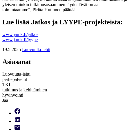
yleisemminkin tutkimusosaaminen täydentävät omaa
toimintaamme”, Piritta Huttunen päättää.
Lue lisää Jatkos ja LYYPE-projekteista:
www.jamk.fi/jatkos
www.jamk.fi/lyype
19.5.2025
Luovuutta-lehti
Asiasanat
Luovuutta-lehti
perhepalvelut
TKI
tutkimus ja kehittäminen
hyvinvointi
Jaa