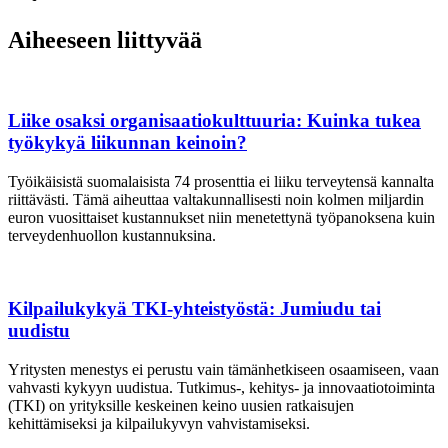
Aiheeseen liittyvää
Liike osaksi organisaatiokulttuuria: Kuinka tukea
työkykyä liikunnan keinoin?
Työikäisistä suomalaisista 74 prosenttia ei liiku terveytensä kannalta
riittävästi. Tämä aiheuttaa valtakunnallisesti noin kolmen miljardin
euron vuosittaiset kustannukset niin menetettynä työpanoksena kuin
terveydenhuollon kustannuksina.
Kilpailukykyä TKI-yhteistyöstä: Jumiudu tai
uudistu
Yritysten menestys ei perustu vain tämänhetkiseen osaamiseen, vaan
vahvasti kykyyn uudistua. Tutkimus-, kehitys- ja innovaatiotoiminta
(TKI) on yrityksille keskeinen keino uusien ratkaisujen
kehittämiseksi ja kilpailukyvyn vahvistamiseksi.