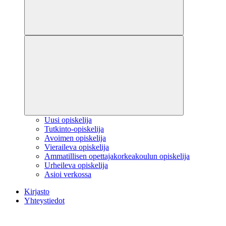
Uusi opiskelija
Tutkinto-opiskelija
Avoimen opiskelija
Vieraileva opiskelija
Ammatillisen opettajakorkeakoulun opiskelija
Urheileva opiskelija
Asioi verkossa
Kirjasto
Yhteystiedot