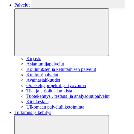
Palvelut
Kirjasto
Asiantuntijapalvelut
Koulutuksen ja kehittämisen palvelut
Kulttuuripalvelut
Avainasiakkuudet
Opiskelijaprojektit​ ja -työvoima
Tilat ja tarjoilut Jamkista
Tuotekehitys-, testaus- ja analysointipalvelut
Kielikeskus
Ulkomaan palveluliiketoiminta
Tutkimus ja kehitys