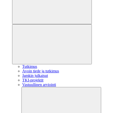
Tutkimus
Avoin tiede ja tutkimus
Jamkin julkaisut
TKI-projektit
Vastuullinen arviointi