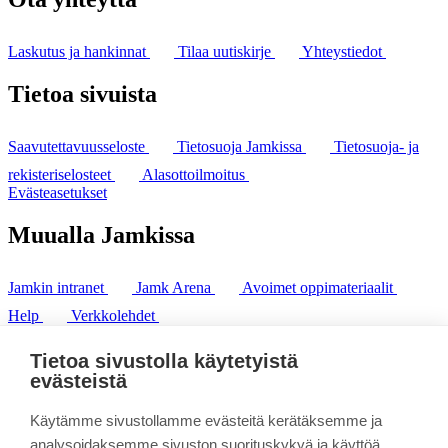
Laskutus ja hankinnat
Tilaa uutiskirje
Yhteystiedot
Tietoa sivuista
Saavutettavuusseloste
Tietosuoja Jamkissa
Tietosuoja- ja
rekisteriselosteet
Alasottoilmoitus
Evästeasetukset
Muualla Jamkissa
Jamkin intranet
Jamk Arena
Avoimet oppimateriaalit
Help
Verkkolehdet
Pl 207 | 40101 Jyväskylä
puh. +358 20 743 8100
Tietoa sivustolla käytetyistä
fax. +358 14 449 9694
evästeistä
Käytämme sivustollamme evästeitä kerätäksemme ja
analysoidaksemme sivuston suorituskykyä ja käyttöä,