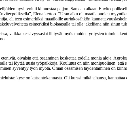
lijöiden hyvinvointi kiinnostaa paljon. Samaan aikaan Envitecpoliksella o
ä Envitecpoliksella”, Elena kertoo. ”Uran alku oli maatilapuolen myyntike
tija, eli teen esimerkiksi maatiloille aurinkosähkön kannattavuuslaskelm
eluvelvoitetta esimerkiksi biokaasulla tai olla jakelijana niin sinun tul
issa, vaikka kestävyysasiat liittyvät myös muiden yritysten toimintakent
noo.
enivät, oivalsin että osaaminen koskettaa todella monia aloja. Agrologin
ä uralla tai löytää uusia työpaikkoja. Koulutus on niin monipuolinen, ett
aminen syventyy työn myötä. Oman osaamisen täydentäminen on kiinnostav
 mieluista; kyse on katsantokannasta. Oli kurssi mikä tahansa, kannattaa 