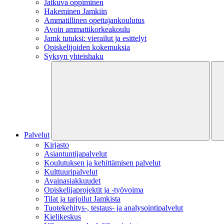
Jatkuva oppiminen
Hakeminen Jamkiin
Ammatillinen opettajankoulutus
Avoin ammattikorkeakoulu
Jamk tutuksi: vierailut ja esittelyt
Opiskelijoiden kokemuksia
Syksyn yhteishaku
Palvelut
Kirjasto
Asiantuntijapalvelut
Koulutuksen ja kehittämisen palvelut
Kulttuuripalvelut
Avainasiakkuudet
Opiskelijaprojektit​ ja -työvoima
Tilat ja tarjoilut Jamkista
Tuotekehitys-, testaus- ja analysointipalvelut
Kielikeskus