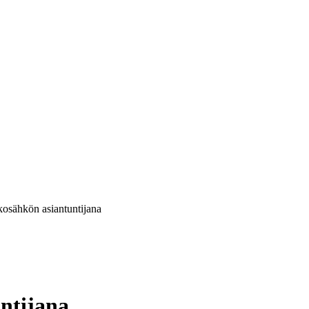
kosähkön asiantuntijana
ntijana