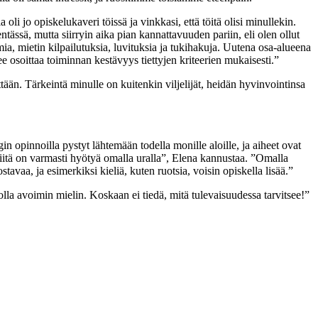
li jo opiskelukaveri töissä ja vinkkasi, että töitä olisi minullekin.
ntässä, mutta siirryin aika pian kannattavuuden pariin, eli olen ollut
ia, mietin kilpailutuksia, luvituksia ja tukihakuja. Uutena osa-alueena
ee osoittaa toiminnan kestävyys tiettyjen kriteerien mukaisesti.”
tään. Tärkeintä minulle on kuitenkin viljelijät, heidän hyvinvointinsa
 opinnoilla pystyt lähtemään todella monille aloille, ja aiheet ovat
ä siitä on varmasti hyötyä omalla uralla”, Elena kannustaa. ”Omalla
aa, ja esimerkiksi kieliä, kuten ruotsia, voisin opiskella lisää.”
olla avoimin mielin. Koskaan ei tiedä, mitä tulevaisuudessa tarvitsee!”