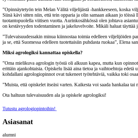
”Opinnäytetyön tein Melan Välitä viljelijästä -hankkeeseen, koska vilje
Siinä kävi sitten niin, että tein opparia ja olin samaan aikaan jo töiss
tuotantopuolella viitisen vuotta. Aurinkosähkössä olen johtava asiantun
on kestävyyden todentaminen ja jakeluvelvoite. Mikäli haluat täyttää jak
”Tulevaisuudessakin minua kiinnostaa toimia edelleen viljelijöiden par
ja se, että Suomessa edelleen tuotettaisiin puhdasta ruokaa”, Elena sa
Miksi agrologiksi kannattaa opiskella?
”Oma mielikuva agrologin työstä oli alkuun kapea, mutta kun opinnot et
erittäin ajankohtaisia. Opiskelu lisää aina tietoa ja vaihtoehtoja edet
kohdallani agrologiopinnot ovat tukeneet työtehtäviä, vaikka toki osa
”Muista, että opiskelet itseäsi varten. Kaikesta voi saada hankalaa tai
Ota haltuun tulevaisuuden ala ja opiskele agrologiksi!
Tutustu agrologiopintoihin!
Asiasanat
alumni