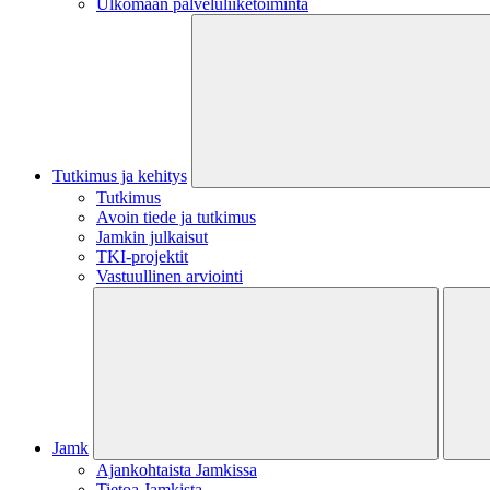
Ulkomaan palveluliiketoiminta
Tutkimus ja kehitys
Tutkimus
Avoin tiede ja tutkimus
Jamkin julkaisut
TKI-projektit
Vastuullinen arviointi
Jamk
Ajankohtaista Jamkissa
Tietoa Jamkista