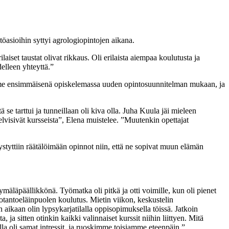
öasioihin syttyi agrologiopintojen aikana.
set taustat olivat rikkaus. Oli erilaista aiempaa koulutusta ja
elleen yhteyttä.”
mme ensimmäisenä opiskelemassa uuden opintosuunnitelman mukaan, ja
e tarttui ja tunneillaan oli kiva olla. Juha Kuula jäi mieleen
selvisivät kursseista”, Elena muistelee. ”Muutenkin opettajat
ystyttiin räätälöimään opinnot niin, että ne sopivat muun elämän
mäläpäällikkönä. Työmatka oli pitkä ja otti voimille, kun oli pienet
uotantoeläinpuolen koulutus. Mietin viikon, keskustelin
aikaan olin lypsykarjatilalla oppisopimuksella töissä. Jatkoin
 ja sitten otinkin kaikki valinnaiset kurssit niihin liittyen. Mitä
la oli samat intressit, ja ruoskimme toisiamme eteenpäin.”