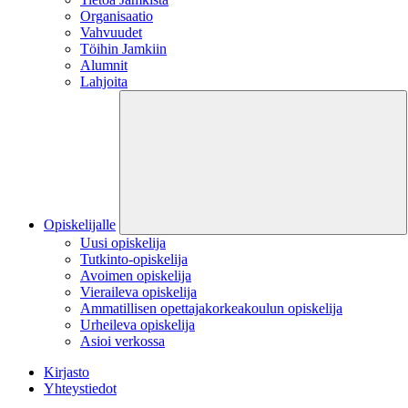
Organisaatio
Vahvuudet
Töihin Jamkiin
Alumnit
Lahjoita
Opiskelijalle
Uusi opiskelija
Tutkinto-opiskelija
Avoimen opiskelija
Vieraileva opiskelija
Ammatillisen opettajakorkeakoulun opiskelija
Urheileva opiskelija
Asioi verkossa
Kirjasto
Yhteystiedot