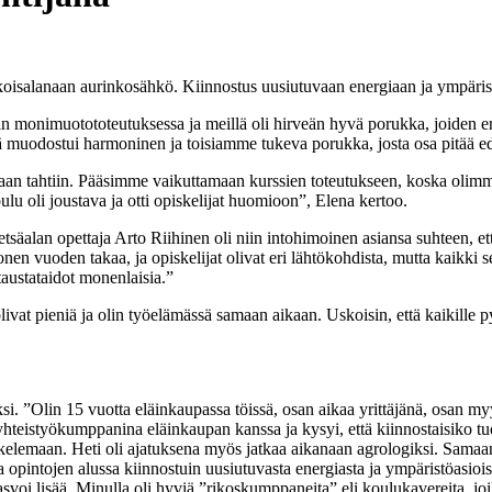
koisalanaan aurinkosähkö. Kiinnostus uusiutuvaan energiaan ja ympärist
onimuotototeutuksessa ja meillä oli hirveän hyvä porukka, joiden erilai
tä muodostui harmoninen ja toisiamme tukeva porukka, josta osa pitää ed
an tahtiin. Pääsimme vaikuttamaan kurssien toteutukseen, koska oli
ulu oli joustava ja otti opiskelijat huomioon”, Elena kertoo.
lan opettaja Arto Riihinen oli niin intohimoinen asiansa suhteen, että s
onen vuoden takaa, ja opiskelijat olivat eri lähtökohdista, mutta kaikki 
taustataidot monenlaisia.”
ivat pieniä ja olin työelämässä samaan aikaan. Uskoisin, että kaikille p
i. ”Olin 15 vuotta eläinkaupassa töissä, osan aikaa yrittäjänä, osan myy
i yhteistyökumppanina eläinkaupan kanssa ja kysyi, että kiinnostaisiko t
elemaan. Heti oli ajatuksena myös jatkaa aikanaan agrologiksi. Samaan 
opintojen alussa kiinnostuin uusiutuvasta energiasta ja ympäristöasioista,
voi lisää. Minulla oli hyviä ”rikoskumppaneita” eli koulukavereita, joil