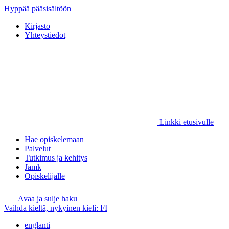
Hyppää pääsisältöön
Kirjasto
Yhteystiedot
Linkki etusivulle
Hae opiskelemaan
Palvelut
Tutkimus ja kehitys
Jamk
Opiskelijalle
Avaa ja sulje haku
Vaihda kieltä, nykyinen kieli:
FI
englanti