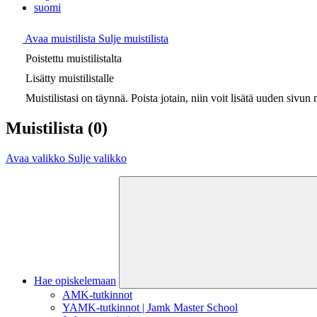
suomi
Avaa muistilista
Sulje muistilista
Poistettu muistilistalta
Lisätty muistilistalle
Muistilistasi on täynnä. Poista jotain, niin voit lisätä uuden sivun m
Muistilista
(0)
Avaa valikko
Sulje valikko
Hae opiskelemaan
AMK-tutkinnot
YAMK-tutkinnot | Jamk Master School