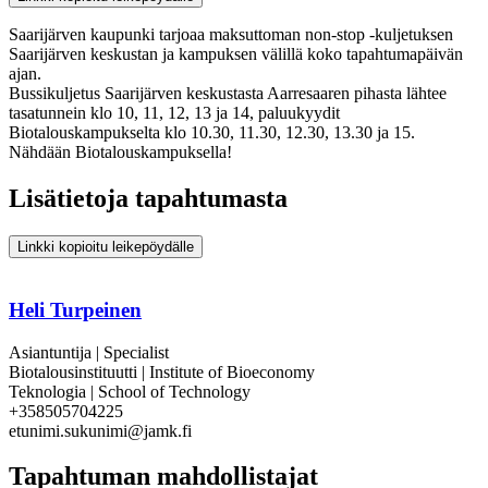
Saarijärven kaupunki tarjoaa maksuttoman non-stop -kuljetuksen
Saarijärven keskustan ja kampuksen välillä koko tapahtumapäivän
ajan.
Bussikuljetus Saarijärven keskustasta Aarresaaren pihasta lähtee
tasatunnein klo 10, 11, 12, 13 ja 14, paluukyydit
Biotalouskampukselta klo 10.30, 11.30, 12.30, 13.30 ja 15.
Nähdään Biotalouskampuksella!
Lisätietoja tapahtumasta
Linkki kopioitu leikepöydälle
Heli Turpeinen
Asiantuntija | Specialist
Biotalousinstituutti | Institute of Bioeconomy
Teknologia | School of Technology
+358505704225
etunimi.sukunimi@jamk.fi
Tapahtuman mahdollistajat