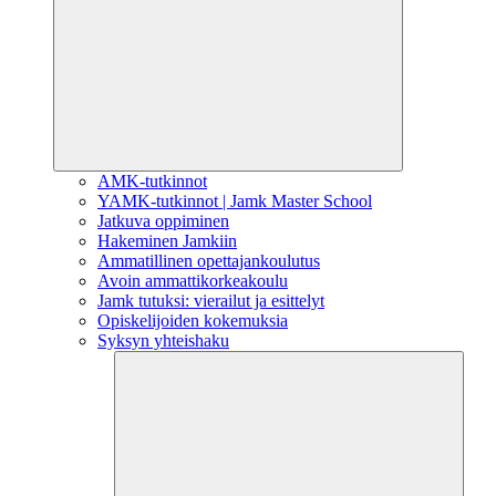
AMK-tutkinnot
YAMK-tutkinnot | Jamk Master School
Jatkuva oppiminen
Hakeminen Jamkiin
Ammatillinen opettajankoulutus
Avoin ammattikorkeakoulu
Jamk tutuksi: vierailut ja esittelyt
Opiskelijoiden kokemuksia
Syksyn yhteishaku