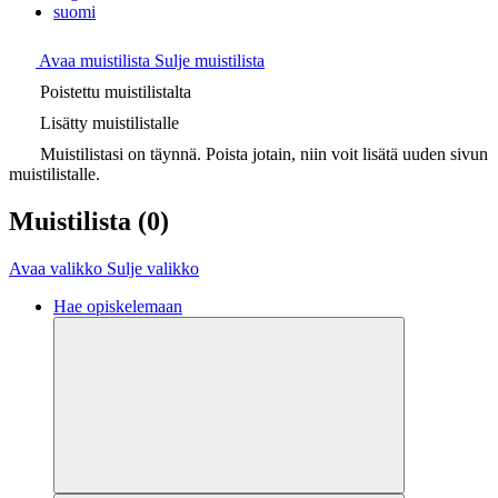
suomi
Avaa muistilista
Sulje muistilista
Poistettu muistilistalta
Lisätty muistilistalle
Muistilistasi on täynnä. Poista jotain, niin voit lisätä uuden sivun
muistilistalle.
Muistilista
(0)
Avaa valikko
Sulje valikko
Hae opiskelemaan