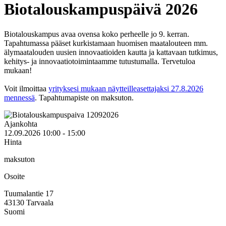
Biotalouskampuspäivä 2026
Biotalouskampus avaa ovensa koko perheelle jo 9. kerran.
Tapahtumassa pääset kurkistamaan huomisen maatalouteen mm.
älymaatalouden uusien innovaatioiden kautta ja kattavaan tutkimus,
kehitys- ja innovaatiotoimintaamme tutustumalla. Tervetuloa
mukaan!
Voit ilmoittaa
yrityksesi mukaan näytteilleasettajaksi 27.8.2026
mennessä
. Tapahtumapiste on maksuton.
Ajankohta
12.09.2026 10:00 - 15:00
Hinta
maksuton
Osoite
Tuumalantie 17
43130
Tarvaala
Suomi