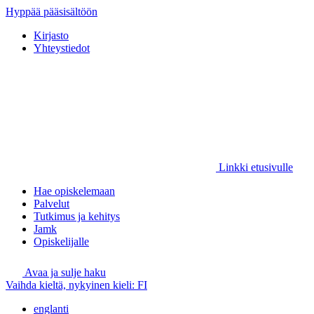
Hyppää pääsisältöön
Kirjasto
Yhteystiedot
Linkki etusivulle
Hae opiskelemaan
Palvelut
Tutkimus ja kehitys
Jamk
Opiskelijalle
Avaa ja sulje haku
Vaihda kieltä, nykyinen kieli:
FI
englanti