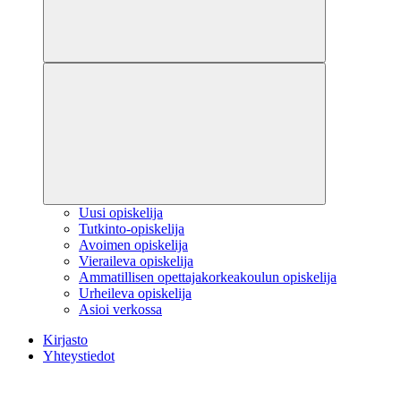
Uusi opiskelija
Tutkinto-opiskelija
Avoimen opiskelija
Vieraileva opiskelija
Ammatillisen opettajakorkeakoulun opiskelija
Urheileva opiskelija
Asioi verkossa
Kirjasto
Yhteystiedot