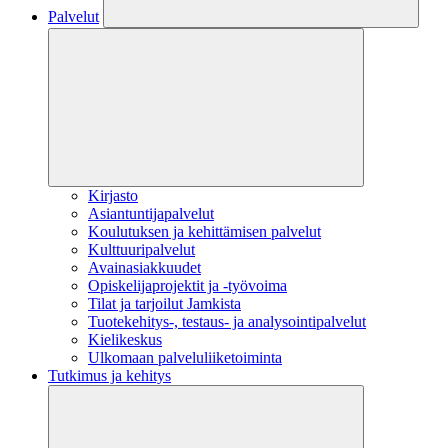
Palvelut
Kirjasto
Asiantuntijapalvelut
Koulutuksen ja kehittämisen palvelut
Kulttuuripalvelut
Avainasiakkuudet
Opiskelijaprojektit​ ja -työvoima
Tilat ja tarjoilut Jamkista
Tuotekehitys-, testaus- ja analysointipalvelut
Kielikeskus
Ulkomaan palveluliiketoiminta
Tutkimus ja kehitys