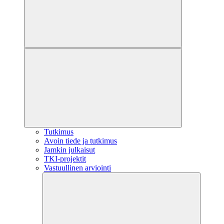
Tutkimus
Avoin tiede ja tutkimus
Jamkin julkaisut
TKI-projektit
Vastuullinen arviointi