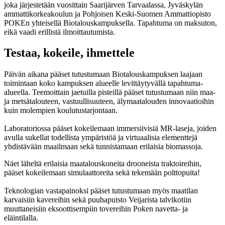
joka järjestetään vuosittain Saarijärven Tarvaalassa, Jyväskylän
ammattikorkeakoulun ja Pohjoisen Keski-Suomen Ammattiopisto
POKEn yhteisellä Biotalouskampuksella. Tapahtuma on maksuton,
eikä vaadi erillistä ilmoittautumista.
Testaa, kokeile, ihmettele
Päivän aikana pääset tutustumaan Biotalouskampuksen laajaan
toimintaan koko kampuksen alueelle levittäytyvällä tapahtuma-
alueella. Teemoittain jaetuilla pisteillä pääset tutustumaan niin maa-
ja metsätalouteen, vastuullisuuteen, älymaatalouden innovaatioihin
kuin molempien koulutustarjontaan.
Laboratoriossa pääset k
okeilemaan immersiivisiä MR-laseja, joiden
avulla sukellat todellista ympäristöä ja virtuaalisia elementtejä
yhdistävään maailmaan sekä tunnistamaan erilaisia biomassoja.
Näet läheltä erilaisia maatalouskoneita drooneista traktoireihin,
pääset kokeilemaan simulaattoreita sekä tekemään polttopuita!
Teknologian vastapainoksi pääset tutustumaan myös maatilan
karvaisiin kavereihin sekä puuhapuisto Veijarista talvikotiin
muuttaneisiin eksoottisempiin tovereihin Poken navetta- ja
eläintilalla.