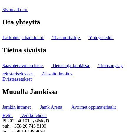
Sivun alkuun
Ota yhteyttä
Laskutus ja hankinnat
Tilaa uutiskirje
Yhteystiedot
Tietoa sivuista
Saavutettavuusseloste
Tietosuoja Jamkissa
Tietosuoja- ja
rekisteriselosteet
Alasottoilmoitus
Evästeasetukset
Muualla Jamkissa
Jamkin intranet
Jamk Arena
Avoimet oppimateriaalit
Help
Verkkolehdet
Pl 207 | 40101 Jyväskylä
puh. +358 20 743 8100
fax. +358 14 449 9694