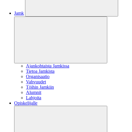
Jamk
Ajankohtaista Jamkissa
Tietoa Jamkista
Organisaatio
Vahvuudet
Töihin Jamkiin
Alumnit
Lahjoita
Opiskelijalle