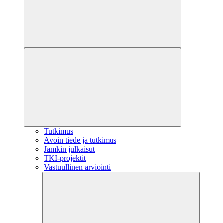
Tutkimus
Avoin tiede ja tutkimus
Jamkin julkaisut
TKI-projektit
Vastuullinen arviointi