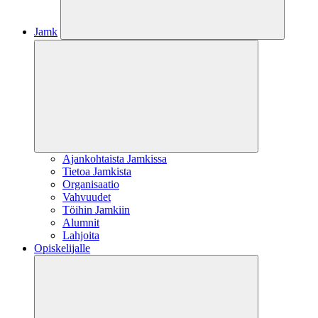
Jamk
Ajankohtaista Jamkissa
Tietoa Jamkista
Organisaatio
Vahvuudet
Töihin Jamkiin
Alumnit
Lahjoita
Opiskelijalle