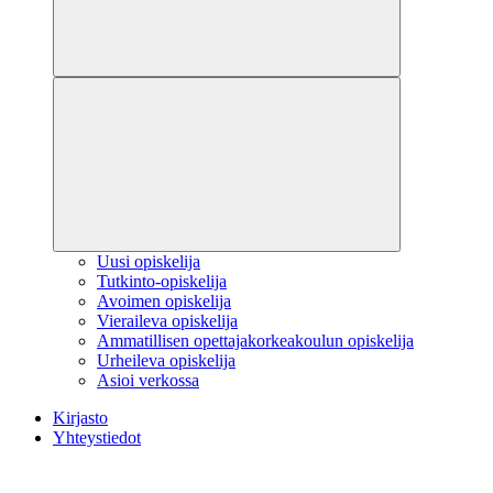
Uusi opiskelija
Tutkinto-opiskelija
Avoimen opiskelija
Vieraileva opiskelija
Ammatillisen opettajakorkeakoulun opiskelija
Urheileva opiskelija
Asioi verkossa
Kirjasto
Yhteystiedot