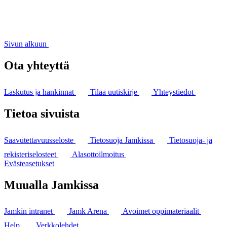
Sivun alkuun
Ota yhteyttä
Laskutus ja hankinnat
Tilaa uutiskirje
Yhteystiedot
Tietoa sivuista
Saavutettavuusseloste
Tietosuoja Jamkissa
Tietosuoja- ja
rekisteriselosteet
Alasottoilmoitus
Evästeasetukset
Muualla Jamkissa
Jamkin intranet
Jamk Arena
Avoimet oppimateriaalit
Help
Verkkolehdet