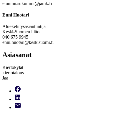
etunimi.sukunimi@jamk.fi
Enni Huotari
Aluekehitysasiantuntija
Keski-Suomen liitto
040 675 9945
enni.huotari@keskisuomi.fi
Asiasanat
Kiertokylät
kiertotalous
Jaa