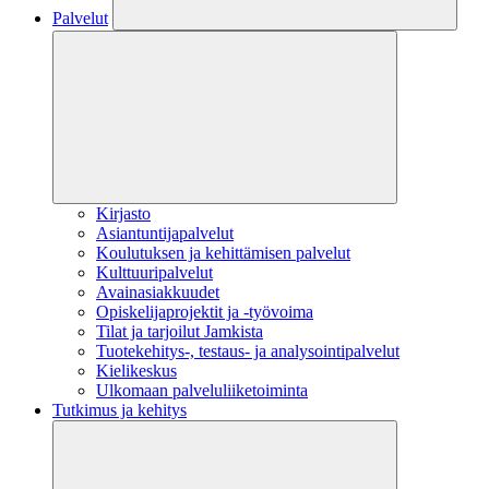
Palvelut
Kirjasto
Asiantuntijapalvelut
Koulutuksen ja kehittämisen palvelut
Kulttuuripalvelut
Avainasiakkuudet
Opiskelijaprojektit​ ja -työvoima
Tilat ja tarjoilut Jamkista
Tuotekehitys-, testaus- ja analysointipalvelut
Kielikeskus
Ulkomaan palveluliiketoiminta
Tutkimus ja kehitys