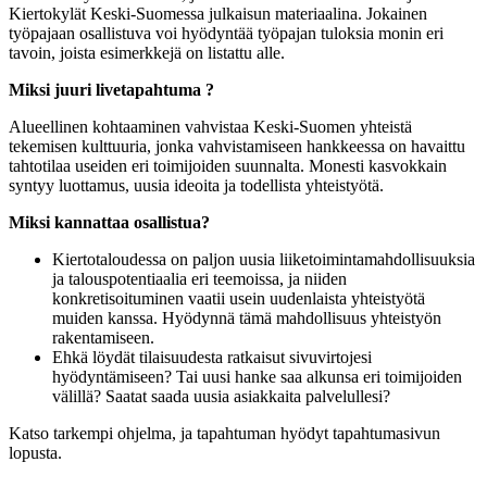
Kiertokylät Keski-Suomessa julkaisun materiaalina. Jokainen
työpajaan osallistuva voi hyödyntää työpajan tuloksia monin eri
tavoin, joista esimerkkejä on listattu alle.
Miksi juuri livetapahtuma ?
Alueellinen kohtaaminen vahvistaa Keski-Suomen yhteistä
tekemisen kulttuuria, jonka vahvistamiseen hankkeessa on havaittu
tahtotilaa useiden eri toimijoiden suunnalta. Monesti kasvokkain
syntyy luottamus, uusia ideoita ja todellista yhteistyötä.
Miksi kannattaa osallistua?
Kiertotaloudessa on paljon uusia liiketoimintamahdollisuuksia
ja talouspotentiaalia eri teemoissa, ja niiden
konkretisoituminen vaatii usein uudenlaista yhteistyötä
muiden kanssa. Hyödynnä tämä mahdollisuus yhteistyön
rakentamiseen.
Ehkä löydät tilaisuudesta ratkaisut sivuvirtojesi
hyödyntämiseen? Tai uusi hanke saa alkunsa eri toimijoiden
välillä? Saatat saada uusia asiakkaita palvelullesi?
Katso tarkempi ohjelma, ja tapahtuman hyödyt tapahtumasivun
lopusta.