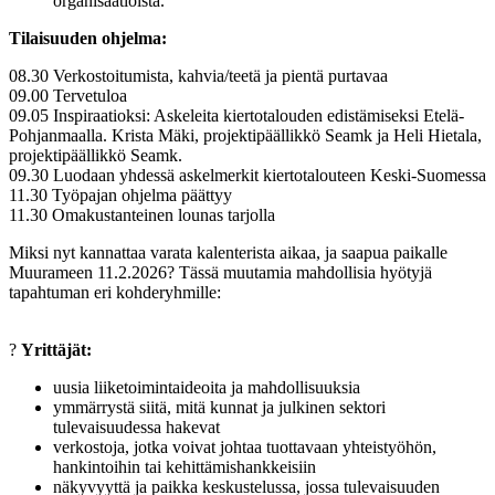
organisaatioista.
Tilaisuuden ohjelma:
08.30 Verkostoitumista, kahvia/teetä ja pientä purtavaa
09.00 Tervetuloa
09.05 Inspiraatioksi:
Askeleita kiertotalouden edistämiseksi Etelä-
Pohjanmaalla. Krista Mäki, projektipäällikkö Seamk ja Heli Hietala,
projektipäällikkö Seamk.
09.30 Luodaan yhdessä askelmerkit kiertotalouteen Keski-Suomessa
11.30 Työpajan ohjelma päättyy
11.30 Omakustanteinen lounas tarjolla
Miksi nyt kannattaa varata kalenterista aikaa, ja saapua paikalle
Muurameen 11.2.2026? Tässä muutamia mahdollisia hyötyjä
tapahtuman eri kohderyhmille:
?
Yrittäjät:
uusia liiketoimintaideoita ja mahdollisuuksia
ymmärrystä siitä, mitä kunnat ja julkinen sektori
tulevaisuudessa hakevat
verkostoja, jotka voivat johtaa tuottavaan yhteistyöhön,
hankintoihin tai kehittämishankkeisiin
näkyvyyttä ja paikka keskustelussa, jossa tulevaisuuden