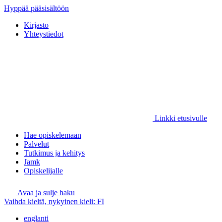
Hyppää pääsisältöön
Kirjasto
Yhteystiedot
Linkki etusivulle
Hae opiskelemaan
Palvelut
Tutkimus ja kehitys
Jamk
Opiskelijalle
Avaa ja sulje haku
Vaihda kieltä, nykyinen kieli:
FI
englanti