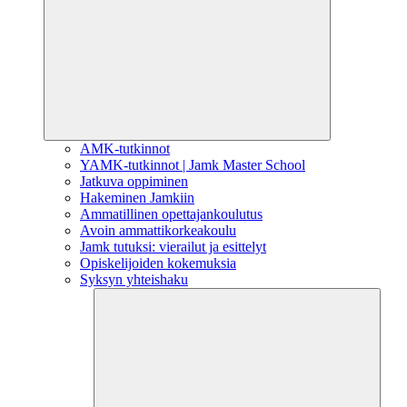
AMK-tutkinnot
YAMK-tutkinnot | Jamk Master School
Jatkuva oppiminen
Hakeminen Jamkiin
Ammatillinen opettajankoulutus
Avoin ammattikorkeakoulu
Jamk tutuksi: vierailut ja esittelyt
Opiskelijoiden kokemuksia
Syksyn yhteishaku