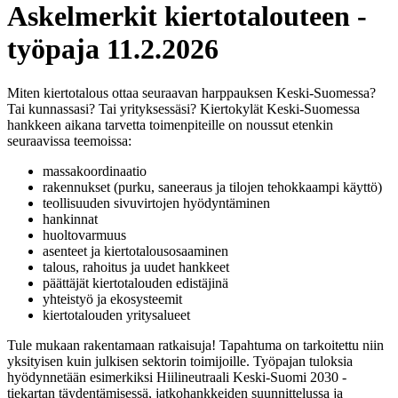
Askelmerkit kiertotalouteen -
työpaja 11.2.2026
Miten kiertotalous ottaa seuraavan harppauksen Keski-Suomessa?
Tai kunnassasi? Tai yrityksessäsi? Kiertokylät Keski-Suomessa
hankkeen aikana tarvetta toimenpiteille on noussut etenkin
seuraavissa teemoissa:
massakoordinaatio
rakennukset (purku, saneeraus ja tilojen tehokkaampi käyttö)
teollisuuden sivuvirtojen hyödyntäminen
hankinnat
huoltovarmuus
asenteet ja kiertotalousosaaminen
talous, rahoitus ja uudet hankkeet
päättäjät kiertotalouden edistäjinä
yhteistyö ja ekosysteemit
kiertotalouden yritysalueet
Tule mukaan rakentamaan ratkaisuja! Tapahtuma on tarkoitettu niin
yksityisen kuin julkisen sektorin toimijoille. Työpajan tuloksia
hyödynnetään esimerkiksi Hiilineutraali Keski-Suomi 2030 -
tiekartan täydentämisessä, jatkohankkeiden suunnittelussa ja