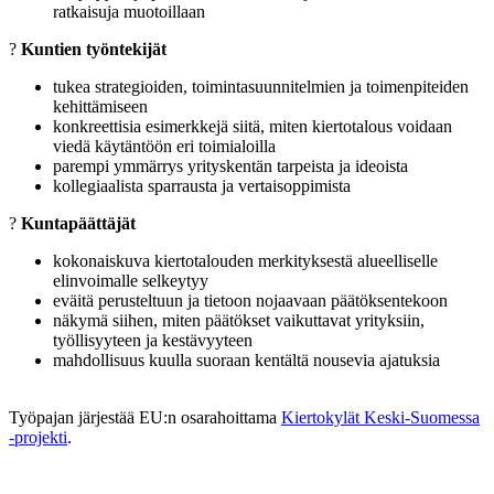
ratkaisuja muotoillaan
?️
Kuntien työntekijät
tukea strategioiden, toimintasuunnitelmien ja toimenpiteiden
kehittämiseen
konkreettisia esimerkkejä siitä, miten kiertotalous voidaan
viedä käytäntöön eri toimialoilla
parempi ymmärrys yrityskentän tarpeista ja ideoista
kollegiaalista sparrausta ja vertaisoppimista
?
Kuntapäättäjät
kokonaiskuva kiertotalouden merkityksestä alueelliselle
elinvoimalle selkeytyy
eväitä perusteltuun ja tietoon nojaavaan päätöksentekoon
näkymä siihen, miten päätökset vaikuttavat yrityksiin,
työllisyyteen ja kestävyyteen
mahdollisuus kuulla suoraan kentältä nousevia ajatuksia
Työpajan järjestää EU:n osarahoittama
Kiertokylät Keski-Suomessa
-projekti
.