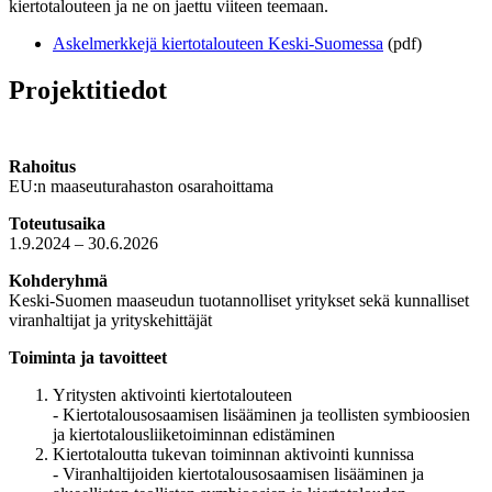
kiertotalouteen ja ne on jaettu viiteen teemaan.
Askelmerkkejä kiertotalouteen Keski-Suomessa
(pdf)
Projektitiedot
Rahoitus
EU:n maaseuturahaston osarahoittama
Toteutusaika
1.9.2024 – 30.6.2026
Kohderyhmä
Keski-Suomen maaseudun tuotannolliset yritykset sekä
kunnalliset
viranhaltijat ja yrityskehittäjät
Toiminta ja tavoitteet
Yritysten aktivointi kiertotalouteen
- Kiertotalousosaamisen lisääminen ja teollisten symbioosien
ja kiertotalousliiketoiminnan edistäminen
Kiertotaloutta tukevan toiminnan aktivointi kunnissa
- Viranhaltijoiden kiertotalousosaamisen lisääminen ja