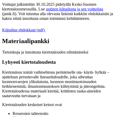
Voittajat julkistettiin 30.10.2025 pidetyillä Keski-Suomen
kiertotalousmessuilla
. Lue
uutinen kilpailusta ja sen voittajista
(jamk.fi). Voit tutustua alla olevasta linkistä kaikkiin ehdokkaisiin ja
hakea niistä innoitusta oman toimintasi kehittämiseen.
Kilpailun ehdokkaat (pdf)
Materiaalipankki
Tietoiskuja ja innoitusta kiertotalouden edistämiseksi
Lyhyesti kiertotaloudesta
Kiertotalous toimii vaihtoehtona perinteiselle ota- käytä- hylkää –
ajatteluun perustuvalle lineaaritaloudelle, joka aiheuttaa
luonnonvarojen ylikulutusta, luonnon monimuotoisuuden
heikkenemistä, ilmastonmuutoksen kiihtymistä ja jäteongelmia.
Kiertotaloudessa materiaali kiertää, kriittisten raaka-aineiden
saatavuutta turvataan ja
Kiertotalouden keskeiset keinot ovat
Resurssien talteenotto