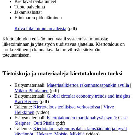
Kiertävät raaka-aineet
Tuote palveluna
Jakamisalustat
Elinkaaren pidentäminen
Kuva liiketoimintamalleista
(pdf)
Kiertotalouden edistäminen vaatii systeemistä muutosta;
liiketoiminnan ja yhteistyön uudistavaa ajattelua. Kiertotalous on
konkreettinen ja kannattava keino vihreän siirtymän
toteuttamiseen.
Tietoiskuja ja materiaaleja kiertotalouden tueksi
Esitysmateriaali:
Materiaalikiertoa rakennusosapankin avulla |
Mikko Piitulainen
(pdf)
Esitysmateriaali:
Global circular economy trends and insights |
Kari Herlevi
(pdf)
Tallenne:
Kiertotalous teollisissa verkostoissa | Virve
Heikkinen
(video)
Esitysmateriaali:
Kiertotalouden markkinahyväksyntä: Case
Sleipner | Outi Piisilä
(pdf)
Tallenne:
Kiertotalous rakennusalalla: lainsäädäntö ja hyvät
käytännöt | Hakaste, Moisio, Mikkilä
(video)