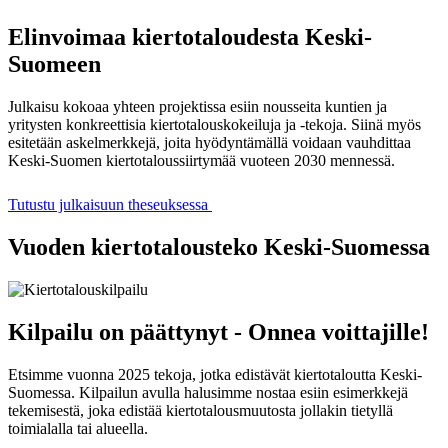
Elinvoimaa kiertotaloudesta Keski-
Suomeen
Julkaisu kokoaa yhteen projektissa esiin nousseita kuntien ja
yritysten konkreettisia kiertotalouskokeiluja ja -tekoja. Siinä myös
esitetään askelmerkkejä, joita hyödyntämällä voidaan vauhdittaa
Keski-Suomen kiertotaloussiirtymää vuoteen 2030 mennessä.
Tutustu julkaisuun theseuksessa
Vuoden kiertotalousteko Keski-Suomessa
Kilpailu on päättynyt - Onnea voittajille!
Etsimme vuonna 2025 tekoja
, jotka edistävät kiertotaloutta Keski-
Suomessa. Kilpailun avulla halusimme nostaa esiin esimerkkejä
tekemisestä, joka edistää kiertotalousmuutosta jollakin tietyllä
toimialalla tai alueella.