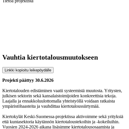
Tietoa projektista
Vauhtia kiertotalousmuutokseen
Linkki kopioitu leikepöydälle
Projekti päättyy 30.6.2026
Kiertotalouden edistäminen vaatii systeemistä muutosta. Yritysten,
julkisen sektorin sekä kansalaistoimijoiden konkreettisia tekoja.
Laajalla ja ennakkoluulottomalla yhteistyöllä voidaan ratkaista
ympäristöhaasteita ja vauhdittaa kiertotaloussiirtymää.
Kiertokylät Keski-Suomessa-projektissa aktivoimme sekä yrityksiä
että kuntasektoria käytännön kiertotaloustekoihin ja -kokeiluihin.
Vuosien 2024-2026 aikana lisäsimme kiertotalousosaamista ja