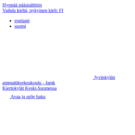
Hyppää pääsisältöön
Vaihda kieltä, nykyinen kieli:
FI
englanti
suomi
Jyväskylän
ammattikorkeakoulu - Jamk
Kiertokylät Keski-Suomessa
Avaa ja sulje haku