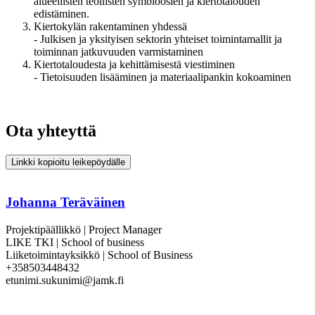
alueellisten teollisten symbioosien ja kiertotalouden
edistäminen.
Kiertokylän rakentaminen yhdessä
- Julkisen ja yksityisen sektorin yhteiset toimintamallit ja
toiminnan jatkuvuuden varmistaminen
Kiertotaloudesta ja kehittämisestä viestiminen
- Tietoisuuden lisääminen ja materiaalipankin kokoaminen
Ota yhteyttä
Linkki kopioitu leikepöydälle
Johanna Teräväinen
Projektipäällikkö | Project Manager
LIKE TKI | School of business
Liiketoimintayksikkö | School of Business
+358503448432
etunimi.sukunimi@jamk.fi