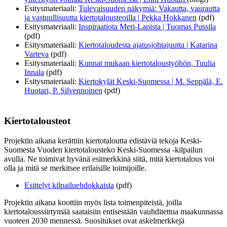
Esitysmateriaali:
Tulevaisuuden näkymiä: Vakautta, vaurautta
ja vastuullisuutta kiertotalousteoilla | Pekka Hokkanen
(pdf)
Esitysmateriaali:
Inspiraatiota Meri-Lapista | Tuomas Pussila
(pdf)
Esitysmateriaali:
Kiertotaloudesta ajatusjohtajuutta | Katarina
Varteva
(pdf)
Esitysmateriaali:
Kunnat mukaan kiertotaloustyöhön, Tuulia
Innala
(pdf)
Esitysmateriaali:
Kiertokylät Keski-Suomessa | M. Seppälä, E.
Huotari, P. Silvennoinen
(pdf)
Kiertotalousteot
Projektin aikana kerättiin kiertotaloutta edistäviä tekoja Keski-
Suomesta Vuoden kiertotalousteko Keski-Suomessa -kilpailun
avulla. Ne toimivat hyvänä esimerkkinä siitä, mitä kiertotalous voi
olla ja mitä se merkitsee erilaisille toimijoille.
Esittelyt kilpailuehdokkaista
(pdf)
Projektin aikana koottiin myös lista toimenpiteistä, joilla
kiertotaloussiirtymää saataisiin entisestään vauhditettua maakunnassa
vuoteen 2030 mennessä. Suositukset ovat askelmerkkejä