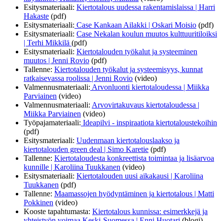
Esitysmateriaali:
Kiertotalous uudessa rakentamislaissa | Harri
Hakaste
(pdf)
Esitysmateriaali:
Case Kankaan Ailakki | Oskari Moisio
(pdf)
Esitysmateriaali:
Case Nekalan koulun muutos kulttuuritiloiksi
| Terhi Mikkilä
(pdf)
Esitysmateriaali:
Kiertotalouden työkalut ja systeeminen
muutos | Jenni Rovio
(pdf)
Tallenne:
Kiertotalouden työkalut ja systeemisyys, kunnat
ratkaisevassa roolissa | Jenni Rovio
(video)
Valmennusmateriaali:
Arvonluonti kiertotaloudessa | Miikka
Parviainen
(video)
Valmennusmateriaali:
Arvovirtakuvaus kiertotaloudessa |
Miikka Parviainen
(video)
Työpajamateriaali:
Ideapilvi - inspiraatiota kiertotaloustekoihin
(pdf)
Esitysmateriaali:
Uudenmaan kiertotalouslaakso ja
kiertotalouden green deal | Simo Karetie
(pdf)
Tallenne:
Kiertotaloudesta konkreettista toimintaa ja lisäarvoa
kunnille | Karoliina Tuukkanen
(video)
Esitysmateriaali:
Kiertotalouden uusi aikakausi | Karoliina
Tuukkanen
(pdf)
Tallenne:
Maamassojen hyödyntäminen ja kiertotalous | Matti
Pokkinen
(video)
Kooste tapahtumasta:
Kiertotalous kunnissa: esimerkkejä ja
yhteistyön voimaa Keski-​Suomessa | Enni Huotari
(blogi)