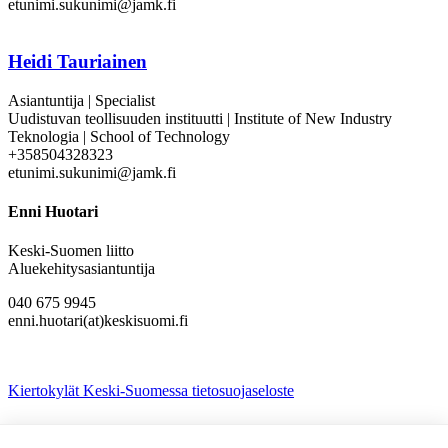
etunimi.sukunimi@jamk.fi
Heidi Tauriainen
Asiantuntija | Specialist
Uudistuvan teollisuuden instituutti | Institute of New Industry
Teknologia | School of Technology
+358504328323
etunimi.sukunimi@jamk.fi
Enni Huotari
Keski-Suomen liitto
Aluekehitysasiantuntija
040 675 9945
enni.huotari(at)keskisuomi.fi
Kiertokylät Keski-Suomessa tietosuojaseloste