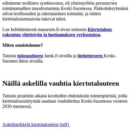
edistimme teollisten symbioosien, eli yhteistyöhön perustuvien
toimintamallien muodostumista Keski-Suomessa. Pääkohderyhmänä
olivat teollisuuden ja rakentamisen toimialat, ja niiden
kiertotalousmuutosta tukevat tahot.
Lue kehittämisestä maaseutu.fi-sivun tarinasta
Kiertotalous
rakentuu yhteistyön ja luottamuksen verkostoissa
.
Miten onnistuimme?
Tutustu
tulosuutiseen
Jamk.fi sivuilla ja
tiedotteeseen
Keski-
Suomen liiton sivuilla.
Näillä askelilla vauhtia kiertotalouteen
Tutustu projektin aikana koottuihin ehdotuksiin toimenpiteistä, joilla
kiertotaloussiirtymää saadaan vauhditettua Keski-Suomessa vuoteen
2030 mennessä.
Askelmerkkejä kiertotalouteen (pdf)