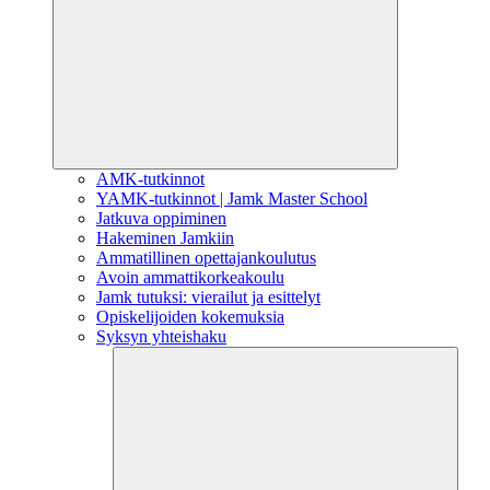
AMK-tutkinnot
YAMK-tutkinnot | Jamk Master School
Jatkuva oppiminen
Hakeminen Jamkiin
Ammatillinen opettajankoulutus
Avoin ammattikorkeakoulu
Jamk tutuksi: vierailut ja esittelyt
Opiskelijoiden kokemuksia
Syksyn yhteishaku