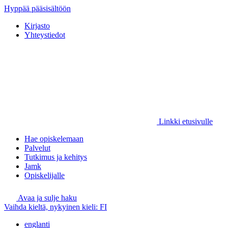
Hyppää pääsisältöön
Kirjasto
Yhteystiedot
Linkki etusivulle
Hae opiskelemaan
Palvelut
Tutkimus ja kehitys
Jamk
Opiskelijalle
Avaa ja sulje haku
Vaihda kieltä, nykyinen kieli:
FI
englanti