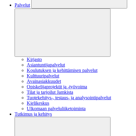
Palvelut
Kirjasto
Asiantuntijapalvelut
Koulutuksen ja kehittämisen palvelut
Kulttuuripalvelut
Avainasiakkuudet
Opiskelijaprojektit​ ja -työvoima
Tilat ja tarjoilut Jamkista
Tuotekehitys-, testaus- ja analysointipalvelut
Kielikeskus
Ulkomaan palveluliiketoiminta
Tutkimus ja kehitys