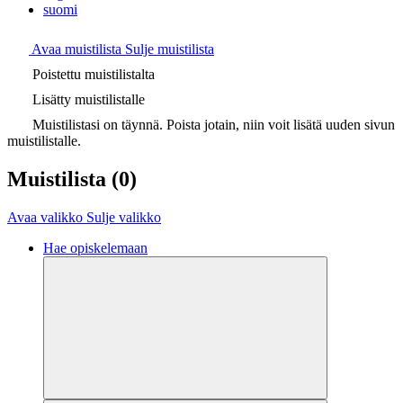
suomi
Avaa muistilista
Sulje muistilista
Poistettu muistilistalta
Lisätty muistilistalle
Muistilistasi on täynnä. Poista jotain, niin voit lisätä uuden sivun
muistilistalle.
Muistilista
(0)
Avaa valikko
Sulje valikko
Hae opiskelemaan