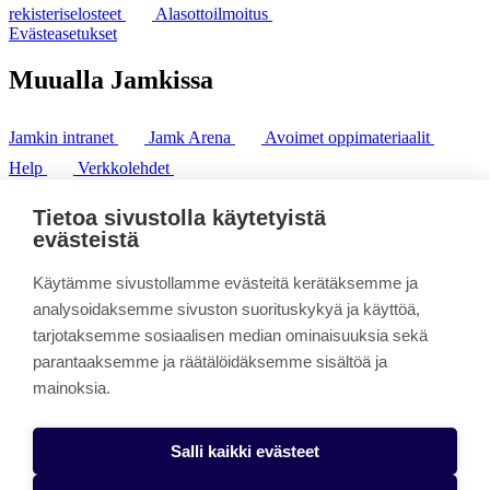
rekisteriselosteet
Alasottoilmoitus
Evästeasetukset
Muualla Jamkissa
Jamkin intranet
Jamk Arena
Avoimet oppimateriaalit
Help
Verkkolehdet
Pl 207 | 40101 Jyväskylä
puh. +358 20 743 8100
Tietoa sivustolla käytetyistä
fax. +358 14 449 9694
evästeistä
Käytämme sivustollamme evästeitä kerätäksemme ja
analysoidaksemme sivuston suorituskykyä ja käyttöä,
tarjotaksemme sosiaalisen median ominaisuuksia sekä
parantaaksemme ja räätälöidäksemme sisältöä ja
mainoksia.
Salli kaikki evästeet