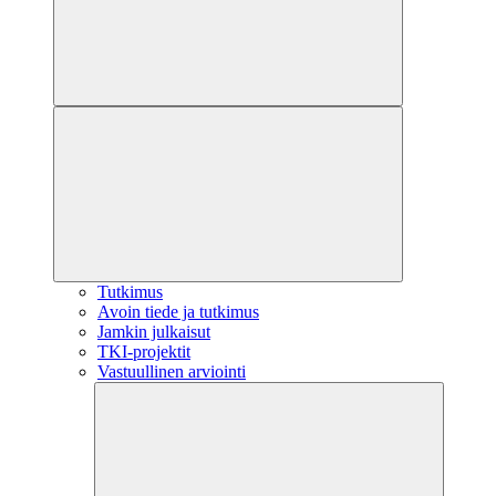
Tutkimus
Avoin tiede ja tutkimus
Jamkin julkaisut
TKI-projektit
Vastuullinen arviointi