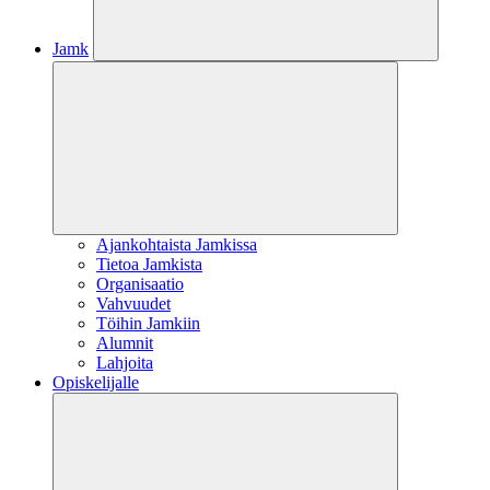
Jamk
Ajankohtaista Jamkissa
Tietoa Jamkista
Organisaatio
Vahvuudet
Töihin Jamkiin
Alumnit
Lahjoita
Opiskelijalle