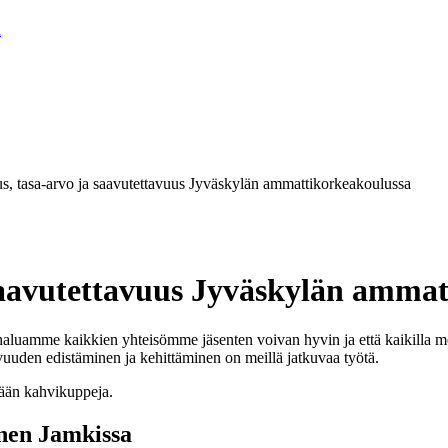
a
s, tasa-arvo ja saavutettavuus Jyväskylän ammattikorkeakoulussa
saavutettavuus Jyväskylän amma
aluamme kaikkien yhteisömme jäsenten voivan hyvin ja että kaikilla me
uuden edistäminen ja kehittäminen on meillä jatkuvaa työtä.
nen Jamkissa