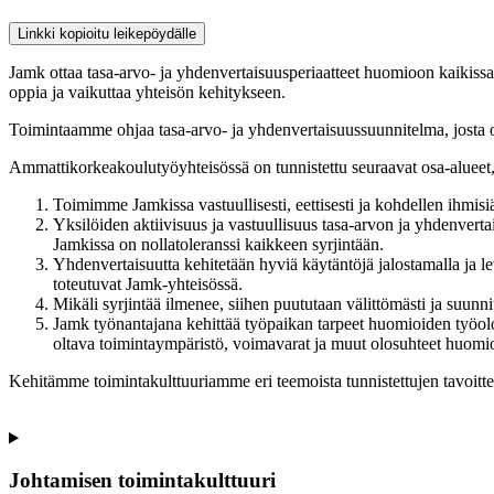
Linkki kopioitu leikepöydälle
Jamk ottaa tasa-arvo- ja yhdenvertaisuusperiaatteet huomioon kaikissa
oppia ja vaikuttaa yhteisön kehitykseen.
Toimintaamme ohjaa tasa-arvo- ja yhdenvertaisuussuunnitelma, josta o
Ammattikorkeakoulutyöyhteisössä on tunnistettu seuraavat osa-alueet, 
Toimimme Jamkissa vastuullisesti, eettisesti ja kohdellen ihmisi
Yksilöiden aktiivisuus ja vastuullisuus tasa-arvon ja yhdenvert
Jamkissa on nollatoleranssi kaikkeen syrjintään.
Yhdenvertaisuutta kehitetään hyviä käytäntöjä jalostamalla ja le
toteutuvat Jamk-yhteisössä.
Mikäli syrjintää ilmenee, siihen puututaan välittömästi ja suunni
Jamk työnantajana kehittää työpaikan tarpeet huomioiden työoloj
oltava toimintaympäristö, voimavarat ja muut olosuhteet huomio
Kehitämme toimintakulttuuriamme eri teemoista tunnistettujen tavoitte
Johtamisen toimintakulttuuri