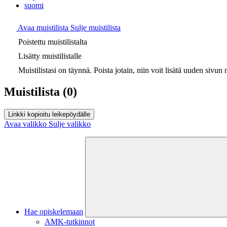
suomi
Avaa muistilista
Sulje muistilista
Poistettu muistilistalta
Lisätty muistilistalle
Muistilistasi on täynnä. Poista jotain, niin voit lisätä uuden sivun m
Muistilista
(0)
Linkki kopioitu leikepöydälle
Avaa valikko
Sulje valikko
Hae opiskelemaan
AMK-tutkinnot