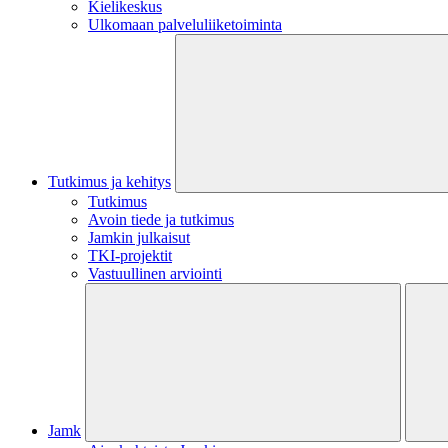
Kielikeskus
Ulkomaan palveluliiketoiminta
Tutkimus ja kehitys
Tutkimus
Avoin tiede ja tutkimus
Jamkin julkaisut
TKI-projektit
Vastuullinen arviointi
Jamk