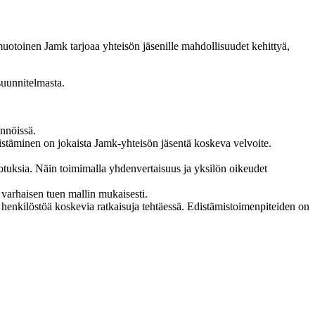
uotoinen Jamk tarjoaa yhteisön jäsenille mahdollisuudet kehittyä,
suunnitelmasta.
ännöissä.
istäminen on jokaista Jamk-yhteisön jäsentä koskeva velvoite.
dotuksia. Näin toimimalla yhdenvertaisuus ja yksilön oikeudet
n varhaisen tuen mallin mukaisesti.
a henkilöstöä koskevia ratkaisuja tehtäessä. Edistämistoimenpiteiden on