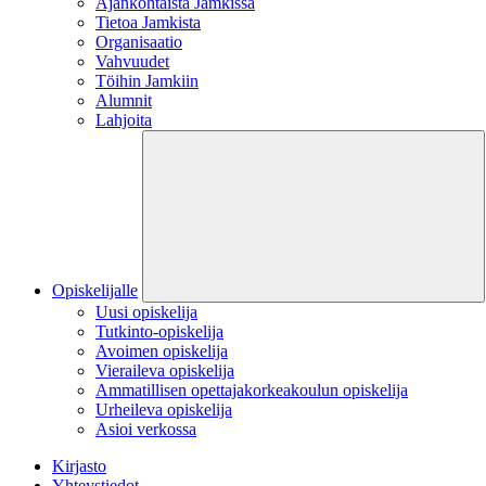
Ajankohtaista Jamkissa
Tietoa Jamkista
Organisaatio
Vahvuudet
Töihin Jamkiin
Alumnit
Lahjoita
Opiskelijalle
Uusi opiskelija
Tutkinto-opiskelija
Avoimen opiskelija
Vieraileva opiskelija
Ammatillisen opettajakorkeakoulun opiskelija
Urheileva opiskelija
Asioi verkossa
Kirjasto
Yhteystiedot