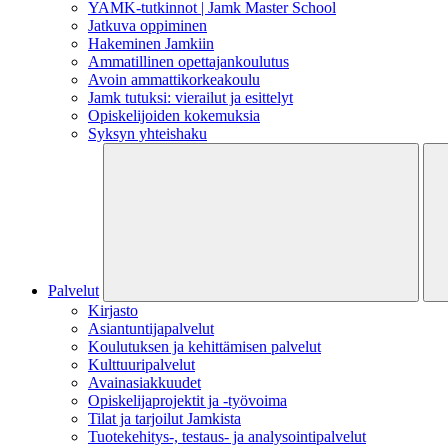
YAMK-tutkinnot | Jamk Master School
Jatkuva oppiminen
Hakeminen Jamkiin
Ammatillinen opettajankoulutus
Avoin ammattikorkeakoulu
Jamk tutuksi: vierailut ja esittelyt
Opiskelijoiden kokemuksia
Syksyn yhteishaku
Palvelut
Kirjasto
Asiantuntijapalvelut
Koulutuksen ja kehittämisen palvelut
Kulttuuripalvelut
Avainasiakkuudet
Opiskelijaprojektit​ ja -työvoima
Tilat ja tarjoilut Jamkista
Tuotekehitys-, testaus- ja analysointipalvelut