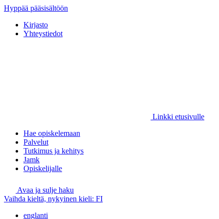
Hyppää pääsisältöön
Kirjasto
Yhteystiedot
Linkki etusivulle
Hae opiskelemaan
Palvelut
Tutkimus ja kehitys
Jamk
Opiskelijalle
Avaa ja sulje haku
Vaihda kieltä, nykyinen kieli:
FI
englanti