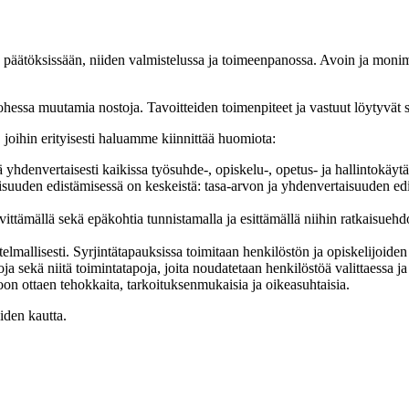
 päätöksissään, niiden valmistelussa ja toimeenpanossa. Avoin ja monim
hessa muutamia nostoja. Tavoitteiden toimenpiteet ja vastuut löytyvät 
joihin erityisesti haluamme kiinnittää huomiota:
ä yhdenvertaisesti kaikissa työsuhde-, opiskelu-, opetus- ja hallintokäyt
aisuuden edistämisessä on keskeistä: tasa-arvon ja yhdenvertaisuuden ed
vittämällä sekä epäkohtia tunnistamalla ja esittämällä niihin ratkaisueh
telmallisesti. Syrjintätapauksissa toimitaan henkilöstön ja opiskelijoide
a sekä niitä toimintatapoja, joita noudatetaan henkilöstöä valittaessa j
on ottaen tehokkaita, tarkoituksenmukaisia ja oikeasuhtaisia.
iden kautta.