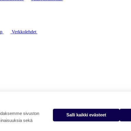
lp
Verkkolehdet
oidaksemme sivuston
Salli kaikki evästeet
minaisuuksia sekä