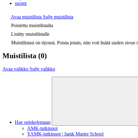
suomi
Avaa muistilista
Sulje muistilista
Poistettu muistilistalta
Lisätty muistilistalle
Muistilistasi on täynnä. Poista jotain, niin voit lisätä uuden sivun m
Muistilista
(0)
Avaa valikko
Sulje valikko
Hae opiskelemaan
AMK-tutkinnot
YAMK-tutkinnot | Jamk Master School