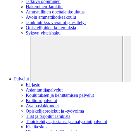
Jatkuva oppiminen
Hakeminen Jamkiin
Ammatillinen opettajankoulutus
Avoin ammattikorkeakoulu
Jamk tutuksi: vierailut ja esittelyt
Opiskelijoiden kokemuksia
Syksyn yhteishaku
Palvelut
Kirjasto
Asiantuntijapalvelut
Koulutuksen ja kehittämisen palvelut
Kulttuuripalvelut
Avainasiakkuudet
Opiskelijaprojektit​ ja -työvoima
Tilat ja tarjoilut Jamkista
Tuotekehitys-, testaus- ja analysointipalvelut
Kielikeskus