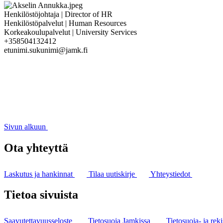
Henkilöstöjohtaja | Director of HR
Henkilöstöpalvelut | Human Resources
Korkeakoulupalvelut | University Services
+358504132412
etunimi.sukunimi@jamk.fi
Sivun alkuun
Ota yhteyttä
Laskutus ja hankinnat
Tilaa uutiskirje
Yhteystiedot
Tietoa sivuista
Saavutettavuusseloste
Tietosuoja Jamkissa
Tietosuoja- ja reki