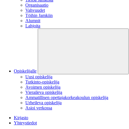
Organisaatio
Vahvuudet
Töihin Jamkiin
Alumnit
Lahjoita
Opiskelijalle
Uusi opiskelija
Tutkinto-opiskelija
Avoimen opiskelija
Vieraileva opiskelija
Ammatillisen opettajakorkeakoulun opiskelija
Urheileva opiskelija
Asioi verkossa
Kirjasto
Yhteystiedot