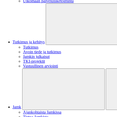
Ulkomaan palveluliiketoiminta
Tutkimus ja kehitys
Tutkimus
Avoin tiede ja tutkimus
Jamkin julkaisut
TKI-projektit
Vastuullinen arviointi
Jamk
Ajankohtaista Jamkissa
Tietoa Jamkista