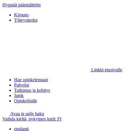
Hyppää pääsisältöön
Kirjasto
Yhteystiedot
Linkki etusivulle
Hae opiskelemaan
Palvelut
Tutkimus ja kehitys
Jamk
Opiskelijalle
Avaa ja sulje haku
Vaihda kieltä, nykyinen kieli:
FI
englanti