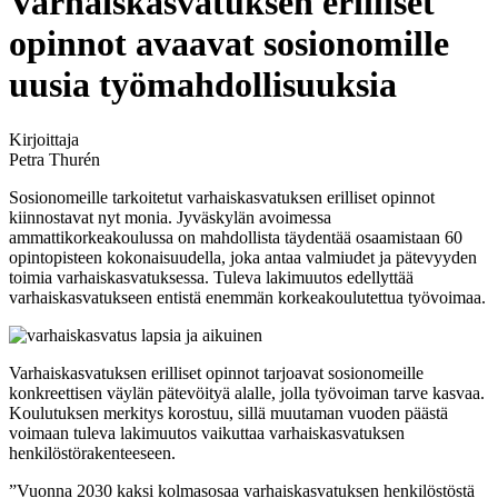
Varhaiskasvatuksen erilliset
opinnot avaavat sosionomille
uusia työmahdollisuuksia
Kirjoittaja
Petra Thurén
Sosionomeille tarkoitetut varhaiskasvatuksen erilliset opinnot
kiinnostavat nyt monia. Jyväskylän avoimessa
ammattikorkeakoulussa on mahdollista täydentää osaamistaan 60
opintopisteen kokonaisuudella, joka antaa valmiudet ja pätevyyden
toimia varhaiskasvatuksessa. Tuleva lakimuutos edellyttää
varhaiskasvatukseen entistä enemmän korkeakoulutettua työvoimaa.
Varhaiskasvatuksen erilliset opinnot tarjoavat sosionomeille
konkreettisen väylän pätevöityä alalle, jolla työvoiman tarve kasvaa.
Koulutuksen merkitys korostuu, sillä muutaman vuoden päästä
voimaan tuleva lakimuutos vaikuttaa varhaiskasvatuksen
henkilöstörakenteeseen.
”Vuonna 2030 kaksi kolmasosaa varhaiskasvatuksen henkilöstöstä