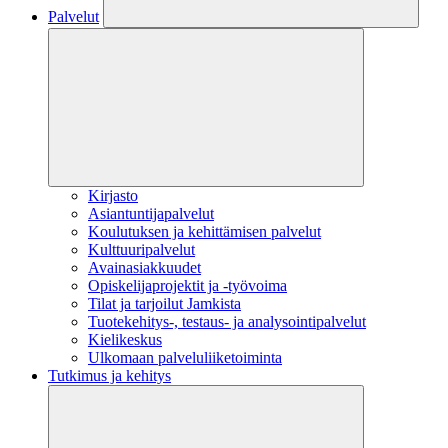
Palvelut
Kirjasto
Asiantuntijapalvelut
Koulutuksen ja kehittämisen palvelut
Kulttuuripalvelut
Avainasiakkuudet
Opiskelijaprojektit​ ja -työvoima
Tilat ja tarjoilut Jamkista
Tuotekehitys-, testaus- ja analysointipalvelut
Kielikeskus
Ulkomaan palveluliiketoiminta
Tutkimus ja kehitys