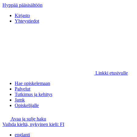
Hyppää pääsisältöön
Kirjasto
Yhteystiedot
Linkki etusivulle
Hae opiskelemaan
Palvelut
Tutkimus ja kehitys
Jamk
Opiskelijalle
Avaa ja sulje haku
Vaihda kieltä, nykyinen kieli:
FI
englanti