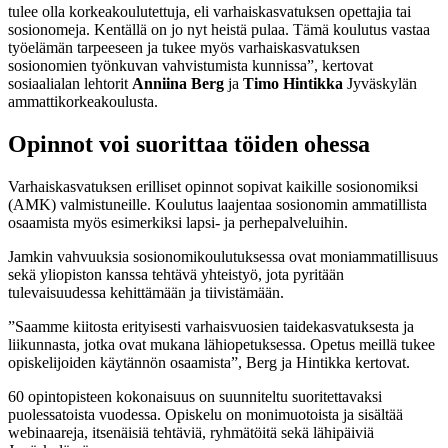
tulee olla korkeakoulutettuja, eli varhaiskasvatuksen opettajia tai
sosionomeja. Kentällä on jo nyt heistä pulaa. Tämä koulutus vastaa
työelämän tarpeeseen ja tukee myös varhaiskasvatuksen
sosionomien työnkuvan vahvistumista kunnissa”, kertovat
sosiaalialan lehtorit
Anniina Berg
ja
Timo Hintikka
Jyväskylän
ammattikorkeakoulusta.
Opinnot voi suorittaa töiden ohessa
Varhaiskasvatuksen erilliset opinnot sopivat kaikille sosionomiksi
(AMK) valmistuneille. Koulutus laajentaa sosionomin ammatillista
osaamista myös esimerkiksi lapsi- ja perhepalveluihin.
Jamkin vahvuuksia sosionomikoulutuksessa ovat moniammatillisuus
sekä yliopiston kanssa tehtävä yhteistyö
, jota pyritään
tulevaisuudessa kehittämään ja tiivistämään.
”Saamme kiitosta erityisesti varhaisvuosien taidekasvatuksesta ja
liikunnasta, jotka ovat mukana lähiopetuksessa. Opetus meillä tukee
opiskelijoiden käytännön osaamista”, Berg ja Hintikka kertovat.
60 opintopisteen kokonaisuus on suunniteltu suoritettavaksi
puolessatoista vuodessa. Opiskelu on monimuotoista ja sisältää
webinaareja, itsenäisiä tehtäviä, ryhmätöitä sekä lähipäiviä