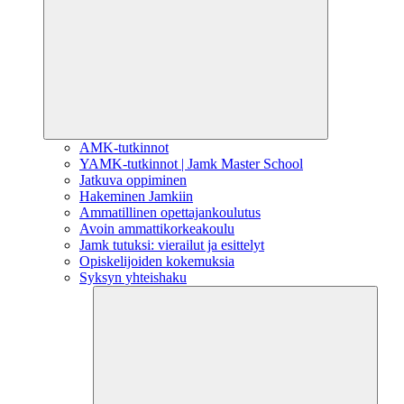
AMK-tutkinnot
YAMK-tutkinnot | Jamk Master School
Jatkuva oppiminen
Hakeminen Jamkiin
Ammatillinen opettajankoulutus
Avoin ammattikorkeakoulu
Jamk tutuksi: vierailut ja esittelyt
Opiskelijoiden kokemuksia
Syksyn yhteishaku