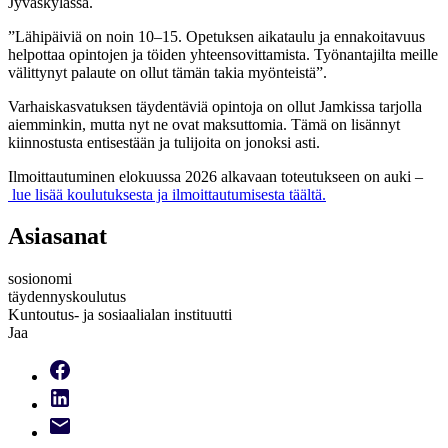
Jyväskylässä.
”Lähipäiviä on noin 10–15. Opetuksen aikataulu ja ennakoitavuus
helpottaa opintojen ja töiden yhteensovittamista. Työnantajilta meille
välittynyt palaute on ollut tämän takia myönteistä”.
Varhaiskasvatuksen täydentäviä opintoja on ollut Jamkissa tarjolla
aiemminkin, mutta nyt ne ovat maksuttomia. Tämä on lisännyt
kiinnostusta entisestään ja tulijoita on jonoksi asti.
Ilmoittautuminen elokuussa 2026 alkavaan toteutukseen on auki –
lue lisää koulutuksesta ja ilmoittautumisesta täältä.
Asiasanat
sosionomi
täydennyskoulutus
Kuntoutus- ja sosiaalialan instituutti
Jaa