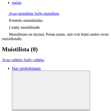
suomi
Avaa muistilista
Sulje muistilista
Poistettu muistilistalta
Lisätty muistilistalle
Muistilistasi on täynnä. Poista jotain, niin voit lisätä uuden sivun
muistilistalle.
Muistilista
(0)
Avaa valikko
Sulje valikko
Hae opiskelemaan