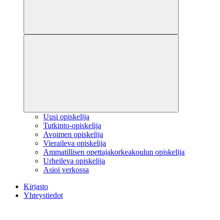
Uusi opiskelija
Tutkinto-opiskelija
Avoimen opiskelija
Vieraileva opiskelija
Ammatillisen opettajakorkeakoulun opiskelija
Urheileva opiskelija
Asioi verkossa
Kirjasto
Yhteystiedot