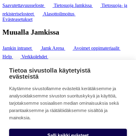
Saavutettavuusseloste
Tietosuoja Jamkissa
Tietosuoja- ja
rekisteriselosteet
Alasottoilmoitus
Evästeasetukset
Muualla Jamkissa
Jamkin intranet
Jamk Arena
Avoimet oppimateriaalit
Help
Verkkolehdet
Pl 207 | 40101 Jyväskylä
puh. +358 20 743 8100
Tietoa sivustolla käytetyistä
fax. +358 14 449 9694
evästeistä
Käytämme sivustollamme evästeitä kerätäksemme ja
analysoidaksemme sivuston suorituskykyä ja käyttöä,
tarjotaksemme sosiaalisen median ominaisuuksia sekä
parantaaksemme ja räätälöidäksemme sisältöä ja
mainoksia.
Salli kaikki evästeet