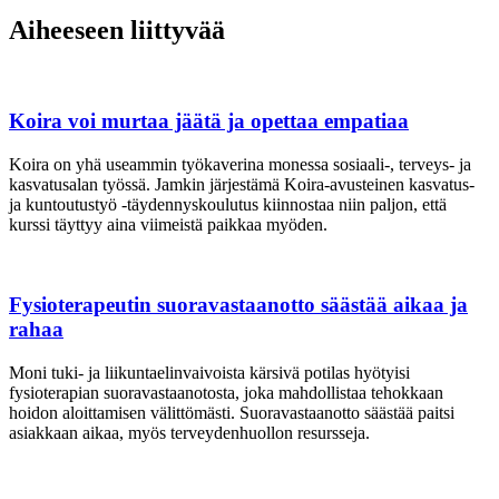
Aiheeseen liittyvää
Koira voi murtaa jäätä ja opettaa empatiaa
Koira on yhä useammin työkaverina monessa sosiaali-, terveys- ja
kasvatusalan työssä. Jamkin järjestämä Koira-avusteinen kasvatus-
ja kuntoutustyö -täydennyskoulutus kiinnostaa niin paljon, että
kurssi täyttyy aina viimeistä paikkaa myöden.
Fysioterapeutin suoravastaanotto säästää aikaa ja
rahaa
Moni tuki- ja liikuntaelinvaivoista kärsivä potilas hyötyisi
fysioterapian suoravastaanotosta, joka mahdollistaa tehokkaan
hoidon aloittamisen välittömästi. Suoravastaanotto säästää paitsi
asiakkaan aikaa, myös terveydenhuollon resursseja.