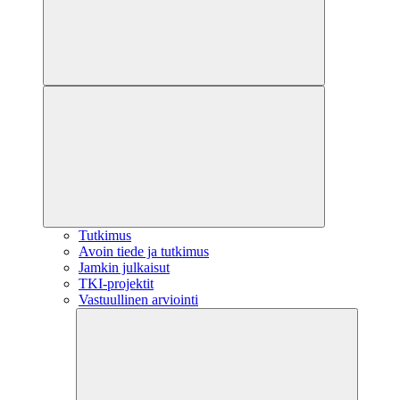
Tutkimus
Avoin tiede ja tutkimus
Jamkin julkaisut
TKI-projektit
Vastuullinen arviointi