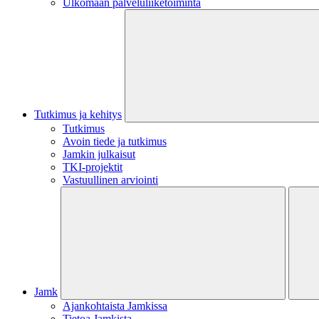
Ulkomaan palveluliiketoiminta
Tutkimus ja kehitys
Tutkimus
Avoin tiede ja tutkimus
Jamkin julkaisut
TKI-projektit
Vastuullinen arviointi
Jamk
Ajankohtaista Jamkissa
Tietoa Jamkista