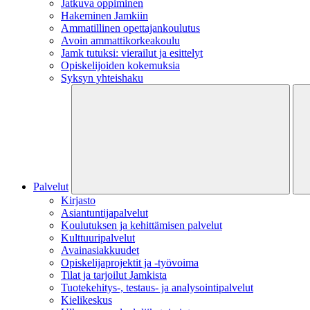
Jatkuva oppiminen
Hakeminen Jamkiin
Ammatillinen opettajankoulutus
Avoin ammattikorkeakoulu
Jamk tutuksi: vierailut ja esittelyt
Opiskelijoiden kokemuksia
Syksyn yhteishaku
Palvelut
Kirjasto
Asiantuntijapalvelut
Koulutuksen ja kehittämisen palvelut
Kulttuuripalvelut
Avainasiakkuudet
Opiskelijaprojektit​ ja -työvoima
Tilat ja tarjoilut Jamkista
Tuotekehitys-, testaus- ja analysointipalvelut
Kielikeskus