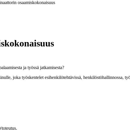
naattorin osaamiskokonaisuus
iskokonaisuus
palaamisesta ja työssä jatkamisesta?
lle, joka työskentelet esihenkilötehtävissä, henkilöstöhallinnossa, ty
/toteutus.