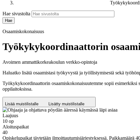
Työkykykoordi
Hae sivustolta
Osaamiskokonaisuus
Työkykykoordinaattorin osaam
Avoimen ammattikorkeakoulun verkko-opintoja
Haluatko lisätä osaamistasi työkyvystä ja työllistymisestä sekä työhön
Työkykykoordinaattorin osaamiskokonaisuutemme sopii esimerkiksi sinu
oppilaitoksissa.
Lisää muistilistalle
Lisätty muistilistalle
Laajuus
10 op
Aloituspaikat
40
Opiskelupaikat täytetään ilmoittautumisjärjestyksessä. Paikkamäärä 40