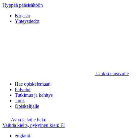
Hyppää pääsisältöön
Kirjasto
Yhteystiedot
Linkki etusivulle
Hae opiskelemaan
Palvelut
Tutkimus ja kehitys
Jamk
Opiskelijalle
Avaa ja sulje haku
Vaihda kieltä, nykyinen kieli:
FI
englanti