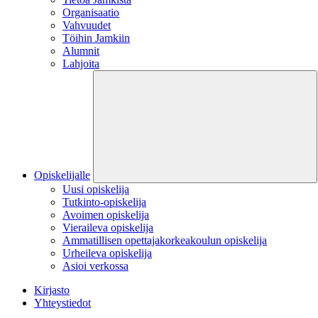
Organisaatio
Vahvuudet
Töihin Jamkiin
Alumnit
Lahjoita
Opiskelijalle
Uusi opiskelija
Tutkinto-opiskelija
Avoimen opiskelija
Vieraileva opiskelija
Ammatillisen opettajakorkeakoulun opiskelija
Urheileva opiskelija
Asioi verkossa
Kirjasto
Yhteystiedot