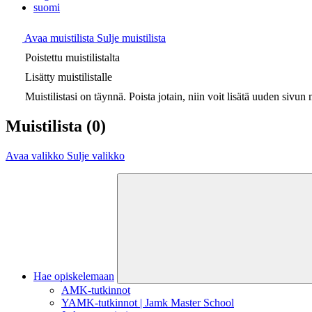
suomi
Avaa muistilista
Sulje muistilista
Poistettu muistilistalta
Lisätty muistilistalle
Muistilistasi on täynnä. Poista jotain, niin voit lisätä uuden sivun m
Muistilista
(0)
Avaa valikko
Sulje valikko
Hae opiskelemaan
AMK-tutkinnot
YAMK-tutkinnot | Jamk Master School