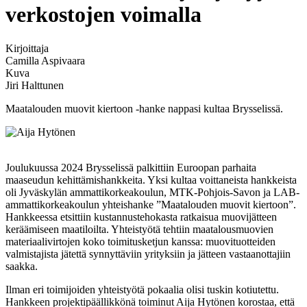
verkostojen voimalla
Kirjoittaja
Camilla Aspivaara
Kuva
Jiri Halttunen
Maatalouden muovit kiertoon -hanke nappasi kultaa Brysselissä.
Joulukuussa 2024 Brysselissä palkittiin Euroopan parhaita
maaseudun kehittämishankkeita. Yksi kultaa voittaneista hankkeista
oli Jyväskylän ammattikorkeakoulun, MTK-Pohjois-Savon ja LAB-
ammattikorkeakoulun yhteishanke ”Maatalouden muovit kiertoon”.
Hankkeessa etsittiin kustannustehokasta ratkaisua muovijätteen
keräämiseen maatiloilta. Yhteistyötä tehtiin maatalousmuovien
materiaalivirtojen koko toimitusketjun kanssa: muovituotteiden
valmistajista jätettä synnyttäviin yrityksiin ja jätteen vastaanottajiin
saakka.
Ilman eri toimijoiden yhteistyötä pokaalia olisi tuskin kotiutettu.
Hankkeen projektipäällikkönä toiminut Aija Hytönen korostaa, että