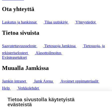
Ota yhteyttä
Laskutus ja hankinnat
Tilaa uutiskirje
Yhteystiedot
Tietoa sivuista
Saavutettavuusseloste
Tietosuoja Jamkissa
Tietosuoja- ja
rekisteriselosteet
Alasottoilmoitus
Evästeasetukset
Muualla Jamkissa
Jamkin intranet
Jamk Arena
Avoimet oppimateriaalit
Help
Verkkolehdet
Pl 207 | 40101 Jyväskylä
puh. +358 20 743 8100
Tietoa sivustolla käytetyistä
fax. +358 14 449 9694
evästeistä