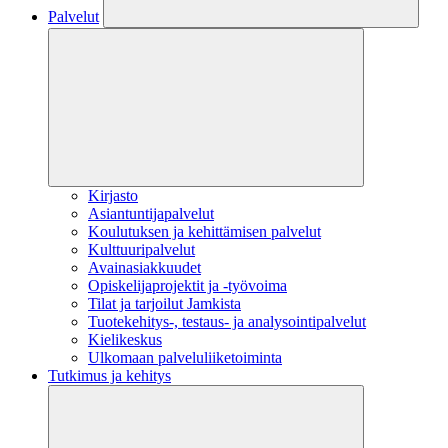
Palvelut
Kirjasto
Asiantuntijapalvelut
Koulutuksen ja kehittämisen palvelut
Kulttuuripalvelut
Avainasiakkuudet
Opiskelijaprojektit​ ja -työvoima
Tilat ja tarjoilut Jamkista
Tuotekehitys-, testaus- ja analysointipalvelut
Kielikeskus
Ulkomaan palveluliiketoiminta
Tutkimus ja kehitys