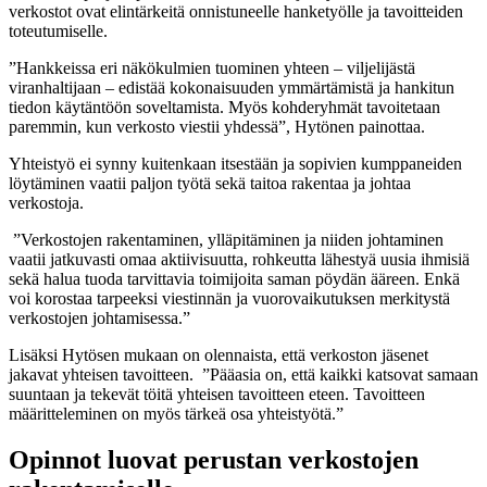
verkostot ovat elintärkeitä onnistuneelle hanketyölle ja tavoitteiden
toteutumiselle.
”Hankkeissa eri näkökulmien tuominen yhteen – viljelijästä
viranhaltijaan – edistää kokonaisuuden ymmärtämistä ja hankitun
tiedon käytäntöön soveltamista. Myös kohderyhmät tavoitetaan
paremmin, kun verkosto viestii yhdessä”, Hytönen painottaa.
Yhteistyö ei synny kuitenkaan itsestään ja sopivien kumppaneiden
löytäminen vaatii paljon työtä sekä taitoa rakentaa ja johtaa
verkostoja.
”Verkostojen rakentaminen, ylläpitäminen ja niiden johtaminen
vaatii jatkuvasti omaa aktiivisuutta, rohkeutta lähestyä uusia ihmisiä
sekä halua tuoda tarvittavia toimijoita saman pöydän ääreen. Enkä
voi korostaa tarpeeksi viestinnän ja vuorovaikutuksen merkitystä
verkostojen johtamisessa.”
Lisäksi Hytösen mukaan on olennaista, että verkoston jäsenet
jakavat yhteisen tavoitteen. ”Pääasia on, että kaikki katsovat samaan
suuntaan ja tekevät töitä yhteisen tavoitteen eteen. Tavoitteen
määritteleminen on myös tärkeä osa yhteistyötä.”
Opinnot luovat perustan verkostojen