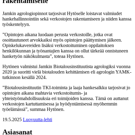
rakentamiselle
Jamkin agrologiopinnot tarjosivat Hytöselle loistavat valmiudet
hankehallinnointiin sekä verkostojen rakentamiseen ja niiden kanssa
työskentelyyn.
”Opintojen aikana luodaan perusta verkostoille, jotka ovat
osoittautuneet arvokkaiksi myös opintojen päättymisen jälkeen.
Opiskelukavereiden lisäksi verkostoituminen oppilaitoksen
henkilökunnan ja työnantajien kanssa on ollut tärkeää onnistuneen
hanketyön näkökulmasta”, toteaa Hytönen.
Hytönen valmistui Jamkin Biotalous­instituutista agrologiksi vuonna
2020 ja suoritti vielä biotalouden kehittämisen eli agrologin YAMK-
tutkinnon kesällä 2024.
”Biotalousinstituutin TKI-toiminta ja laaja hankesalkku tarjosivat jo
opintojen aikana mahtavia verkostoitumis- ja
yhteistyömahdollisuuksia eri toimijoiden kanssa. Tämä on auttanut
verkostojen kartuttamisessa ja hyödyntämisessä myöhemmin
työelämässä”, summaa Hytönen.
19.5.2025
Luovuutta-lehti
Asiasanat