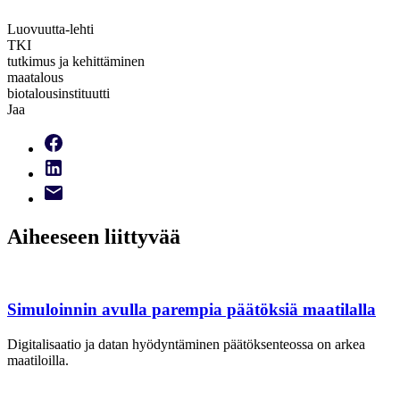
Luovuutta-lehti
TKI
tutkimus ja kehittäminen
maatalous
biotalousinstituutti
Jaa
Aiheeseen liittyvää
Simuloinnin avulla parempia päätöksiä maatilalla
Digitalisaatio ja datan hyödyntäminen päätöksenteossa on arkea
maatiloilla.