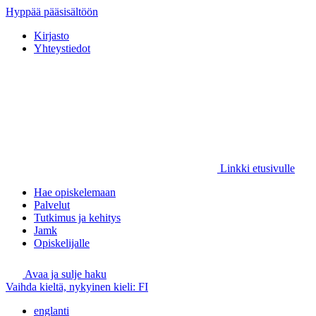
Hyppää pääsisältöön
Kirjasto
Yhteystiedot
Linkki etusivulle
Hae opiskelemaan
Palvelut
Tutkimus ja kehitys
Jamk
Opiskelijalle
Avaa ja sulje haku
Vaihda kieltä, nykyinen kieli:
FI
englanti