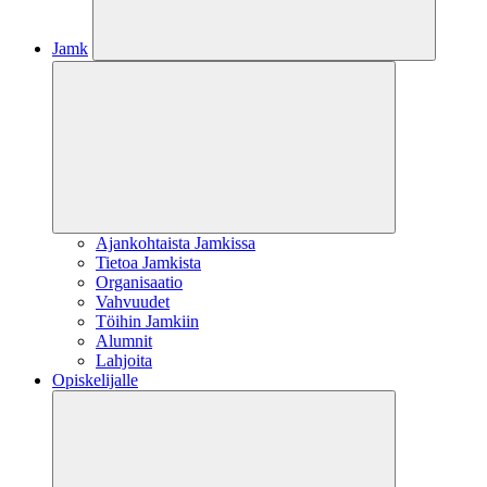
Jamk
Ajankohtaista Jamkissa
Tietoa Jamkista
Organisaatio
Vahvuudet
Töihin Jamkiin
Alumnit
Lahjoita
Opiskelijalle