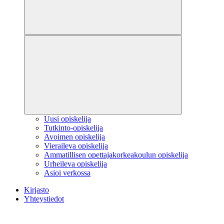
Uusi opiskelija
Tutkinto-opiskelija
Avoimen opiskelija
Vieraileva opiskelija
Ammatillisen opettajakorkeakoulun opiskelija
Urheileva opiskelija
Asioi verkossa
Kirjasto
Yhteystiedot