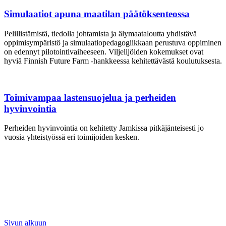
Simulaatiot apuna maatilan päätöksenteossa
Pelillistämistä, tiedolla johtamista ja älymaataloutta yhdistävä
oppimisympäristö ja simulaatiopedagogiikkaan perustuva oppiminen
on edennyt pilotointivaiheeseen. Viljelijöiden kokemukset ovat
hyviä Finnish Future Farm -hankkeessa kehitettävästä koulutuksesta.
Toimivampaa lastensuojelua ja perheiden
hyvinvointia
Perheiden hyvinvointia on kehitetty Jamkissa pitkäjänteisesti jo
vuosia yhteistyössä eri toimijoiden kesken.
Sivun alkuun