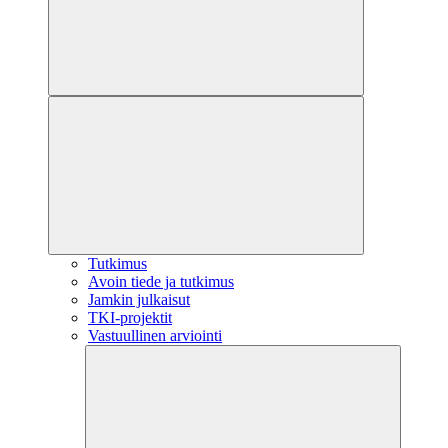
Tutkimus
Avoin tiede ja tutkimus
Jamkin julkaisut
TKI-projektit
Vastuullinen arviointi