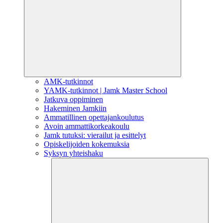
AMK-tutkinnot
YAMK-tutkinnot | Jamk Master School
Jatkuva oppiminen
Hakeminen Jamkiin
Ammatillinen opettajankoulutus
Avoin ammattikorkeakoulu
Jamk tutuksi: vierailut ja esittelyt
Opiskelijoiden kokemuksia
Syksyn yhteishaku