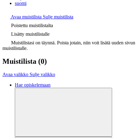
suomi
Avaa muistilista
Sulje muistilista
Poistettu muistilistalta
Lisätty muistilistalle
Muistilistasi on täynnä. Poista jotain, niin voit lisätä uuden sivun
muistilistalle.
Muistilista
(0)
Avaa valikko
Sulje valikko
Hae opiskelemaan