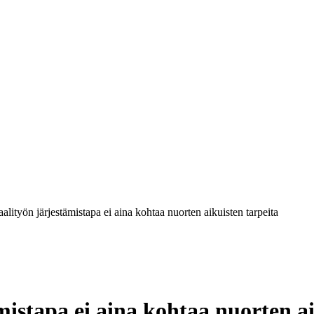
alityön järjestämistapa ei aina kohtaa nuorten aikuisten tarpeita
mistapa ei aina kohtaa nuorten ai