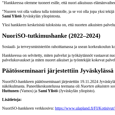
"Hankkeessa olemme tuoneet esille, että nuori aikuisuus elämänvaiheen
"Nuoren voi olla vaikea tulla toimistolle, ja se voi olla jopa yksi tekijä 
Sami Ylistö
Jyväskylän yliopistosta.
Yksi hankkeen keskeisistä tuloksista on, että nuorten aikuisten palvel
NuoriSO-tutkimushanke (2022–2024)
Sosiaali- ja terveysministeriön rahoittamassa ja usean korkeakoulun k
Hankkeessa on selvitetty, miten palvelut ja työkäytännöt vastaavat nuor
palvelukuvaukset ja miten nuoret aikuiset ja työntekijät kokevat pal
Päätösseminaari järjestettiin Jyväskylässä
NuoriSO-hankkeen päätösseminaari järjestettiin 19.11.2024 Jyväskylässä
näkökulmasta. Paneelikeskustelussa teemana oli
Nuorten aikuisten sos
Huttunen
(Vamos) ja
Sami Ylistö
(Jyväskylän yliopisto).
Lisätietoja:
NuoriSO-hankkeen verkkosivu:
https://www.ulapland.fi/FI/Kotisivu