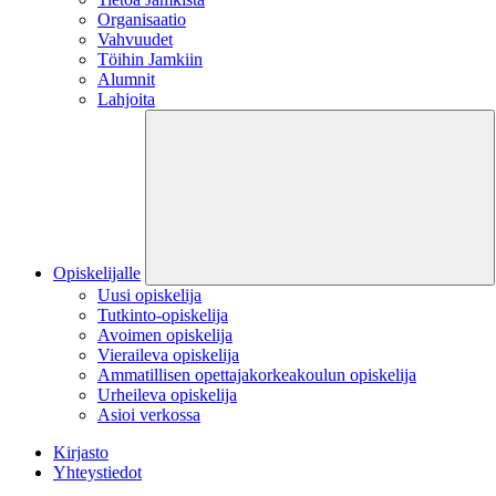
Organisaatio
Vahvuudet
Töihin Jamkiin
Alumnit
Lahjoita
Opiskelijalle
Uusi opiskelija
Tutkinto-opiskelija
Avoimen opiskelija
Vieraileva opiskelija
Ammatillisen opettajakorkeakoulun opiskelija
Urheileva opiskelija
Asioi verkossa
Kirjasto
Yhteystiedot