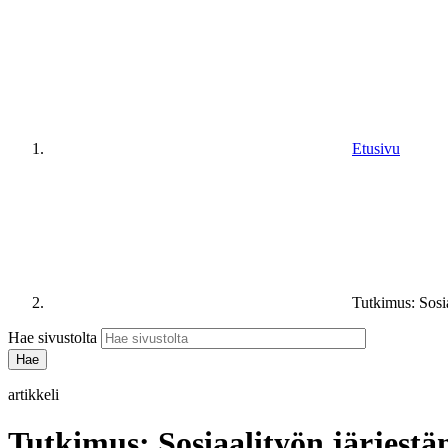
Etusivu
Tutkimus: Sosia
Hae sivustolta
artikkeli
Tutkimus: Sosiaalityön järjestä