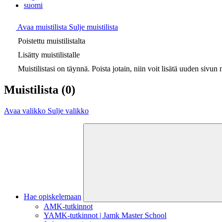
suomi
Avaa muistilista
Sulje muistilista
Poistettu muistilistalta
Lisätty muistilistalle
Muistilistasi on täynnä. Poista jotain, niin voit lisätä uuden sivun m
Muistilista
(0)
Avaa valikko
Sulje valikko
Hae opiskelemaan
AMK-tutkinnot
YAMK-tutkinnot | Jamk Master School