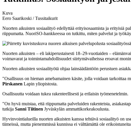
Kuva
Eero Saarikoski / Tussitaikurit
Nuorten aikuisten sosiaalityö edellyttää erityisosaamista ja erityisiä pa
riippumatta. NuoriSO-hankkeessa on tutkittu, miten palvelut ja työkäyt
Nuorten aikuisten – eli lakiperustaisesti 18–29-vuotiaiden – elämänvai
voimavarat ja toimintamahdollisuudet siirtymävaiheissa eroavat monin t
Nuorten aikuisten sosiaalityötä ohjaa lainsäädäntöön perustuen asiakk
"Osallisuus on hieman amebamainen käsite, jolla voidaan tarkoittaa m
Pirskanen
Lapin yliopistosta.
Osallisuutta voidaan tukea rakenteellisesti ja erilaisin työmenetelmin.
"On hyvä muistaa, että riippumatta palveluiden rakenteista, asiakasta
tutkija
Sanni Tiitinen
Jyväskylän ammattikorkeakoulusta.
Hyvinvointialueilla nuorten aikuisten kanssa tehtävä sosiaalityö on us
tiimeissä, mutta pienemmissä kunnissa ei välttämättä ole erikoistuneita