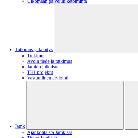
Ulkomaan palveluliiketoiminta
Tutkimus ja kehitys
Tutkimus
Avoin tiede ja tutkimus
Jamkin julkaisut
TKI-projektit
Vastuullinen arviointi
Jamk
Ajankohtaista Jamkissa
Tietoa Jamkista