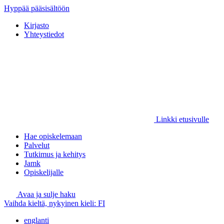
Hyppää pääsisältöön
Kirjasto
Yhteystiedot
Linkki etusivulle
Hae opiskelemaan
Palvelut
Tutkimus ja kehitys
Jamk
Opiskelijalle
Avaa ja sulje haku
Vaihda kieltä, nykyinen kieli:
FI
englanti