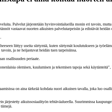
lveluita. Palvelut järjestetään hyvinvointialueilla monin eri tavoin, mutta
ännöt vastaavat nuorten aikuisten palvelutarpeisiin ja edistävät heidän 
heeseen liittyy useita siirtymiä, kuten siirtymät koulutukseen ja työel
avoin, ja ne heijastuvat heidän tuen tarpeisiinsa.
aan osallisuuden periaate.
onenlaisia olemisen, kuulumisen ja tekemisen tapoja sekä käytänteitä",
paamisissa on aina tärkeää kohdata nuori aikuinen tavalla, joka luo osa
ein järjestetty aikuissosiaalityön tehtäväalueella. Suurimmissa kaupunge
 tiimejä.