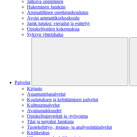
Jatkuva oppiminen
Hakeminen Jamkiin
Ammatillinen opettajankoulutus
Avoin ammattikorkeakoulu
Jamk tutuksi: vierailut ja esittelyt
Opiskelijoiden kokemuksia
Syksyn yhteishaku
Palvelut
Kirjasto
Asiantuntijapalvelut
Koulutuksen ja kehittämisen palvelut
Kulttuuripalvelut
Avainasiakkuudet
Opiskelijaprojektit​ ja -työvoima
Tilat ja tarjoilut Jamkista
Tuotekehitys-, testaus- ja analysointipalvelut
Kielikeskus