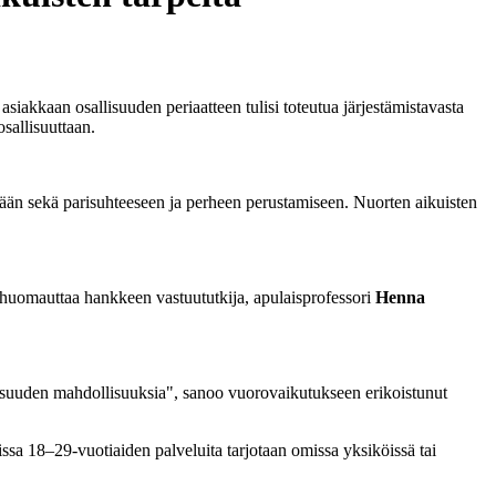
 asiakkaan osallisuuden periaatteen tulisi toteutua järjestämistavasta
osallisuuttaan.
ämään sekä parisuhteeseen ja perheen perustamiseen. Nuorten aikuisten
 huomauttaa hankkeen vastuututkija, apulaisprofessori
Henna
llisuuden mahdollisuuksia", sanoo vuorovaikutukseen erikoistunut
issa 18–29-vuotiaiden palveluita tarjotaan omissa yksiköissä tai