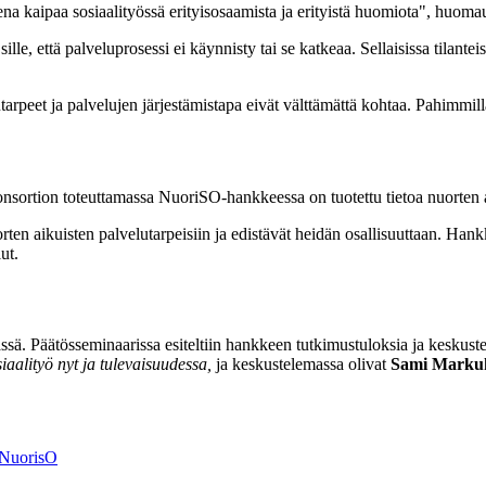
a kaipaa sosiaalityössä erityisosaamista ja erityistä huomiota", huoma
sille, että palveluprosessi ei käynnisty tai se katkeaa. Sellaisissa tilante
utarpeet ja palvelujen järjestämistapa eivät välttämättä kohtaa. Pahimm
onsortion toteuttamassa NuoriSO-hankkeessa on tuotettu tietoa nuorten 
ten aikuisten palvelutarpeisiin ja edistävät heidän osallisuuttaan. Hankk
velut.
. Päätösseminaarissa esiteltiin hankkeen tutkimustuloksia ja keskustelt
iaalityö nyt ja tulevaisuudessa,
ja keskustelemassa olivat
Sami Markuk
t/NuorisO