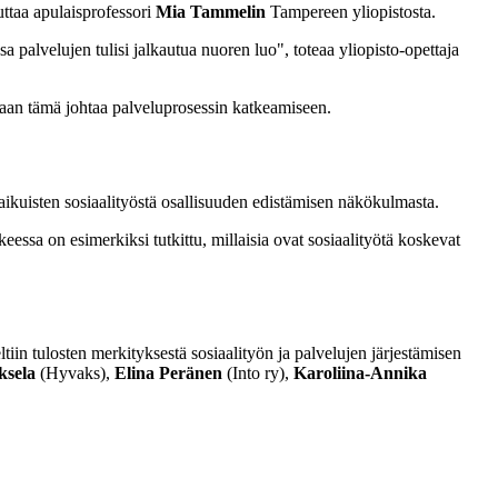
uttaa apulaisprofessori
Mia Tammelin
Tampereen yliopistosta.
issa palvelujen tulisi jalkautua nuoren luo", toteaa yliopisto-opettaja
illaan tämä johtaa palveluprosessin katkeamiseen.
aikuisten sosiaalityöstä osallisuuden edistämisen näkökulmasta.
eessa on esimerkiksi tutkittu, millaisia ovat sosiaalityötä koskevat
iin tulosten merkityksestä sosiaalityön ja palvelujen järjestämisen
sela
(Hyvaks),
Elina Peränen
(Into ry),
Karoliina-Annika