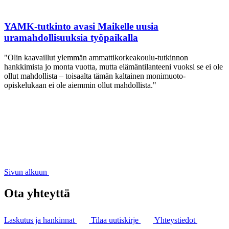
YAMK-tutkinto avasi Maikelle uusia
uramahdollisuuksia työpaikalla
"Olin kaavaillut ylemmän ammattikorkeakoulu-tutkinnon
hankkimista jo monta vuotta, mutta elämäntilanteeni vuoksi se ei ole
ollut mahdollista – toisaalta tämän kaltainen monimuoto-
opiskelukaan ei ole aiemmin ollut mahdollista."
Sivun alkuun
Ota yhteyttä
Laskutus ja hankinnat
Tilaa uutiskirje
Yhteystiedot