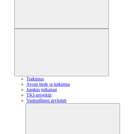
Tutkimus
Avoin tiede ja tutkimus
Jamkin julkaisut
TKI-projektit
Vastuullinen arviointi