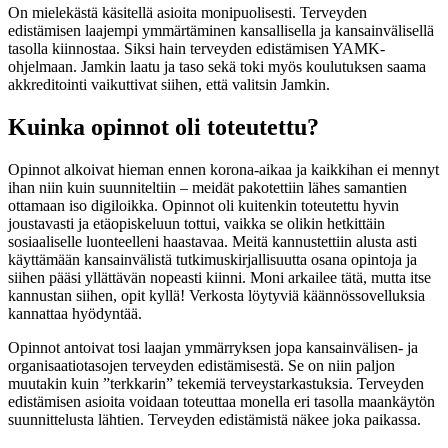
On mielekästä käsitellä asioita monipuolisesti. Terveyden
edistämisen laajempi ymmärtäminen kansallisella ja kansainvälisellä
tasolla kiinnostaa. Siksi hain terveyden edistämisen YAMK-
ohjelmaan. Jamkin laatu ja taso sekä toki myös koulutuksen saama
akkreditointi vaikuttivat siihen, että valitsin Jamkin.
Kuinka opinnot oli toteutettu?
Opinnot alkoivat hieman ennen korona-aikaa ja kaikkihan ei mennyt
ihan niin kuin suunniteltiin – meidät pakotettiin lähes samantien
ottamaan iso digiloikka. Opinnot oli kuitenkin toteutettu hyvin
joustavasti ja etäopiskeluun tottui, vaikka se olikin hetkittäin
sosiaaliselle luonteelleni haastavaa. Meitä kannustettiin alusta asti
käyttämään kansainvälistä tutkimuskirjallisuutta osana opintoja ja
siihen pääsi yllättävän nopeasti kiinni. Moni arkailee tätä, mutta itse
kannustan siihen, opit kyllä! Verkosta löytyviä käännössovelluksia
kannattaa hyödyntää.
Opinnot antoivat tosi laajan ymmärryksen jopa kansainvälisen- ja
organisaatiotasojen terveyden edistämisestä. Se on niin paljon
muutakin kuin ”terkkarin” tekemiä terveystarkastuksia. Terveyden
edistämisen asioita voidaan toteuttaa monella eri tasolla maankäytön
suunnittelusta lähtien. Terveyden edistämistä näkee joka paikassa.