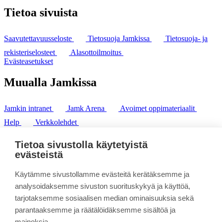
Tietoa sivuista
Saavutettavuusseloste
Tietosuoja Jamkissa
Tietosuoja- ja
rekisteriselosteet
Alasottoilmoitus
Evästeasetukset
Muualla Jamkissa
Jamkin intranet
Jamk Arena
Avoimet oppimateriaalit
Help
Verkkolehdet
Pl 207 | 40101 Jyväskylä
puh. +358 20 743 8100
Tietoa sivustolla käytetyistä
fax. +358 14 449 9694
evästeistä
Käytämme sivustollamme evästeitä kerätäksemme ja
analysoidaksemme sivuston suorituskykyä ja käyttöä,
tarjotaksemme sosiaalisen median ominaisuuksia sekä
parantaaksemme ja räätälöidäksemme sisältöä ja
mainoksia.