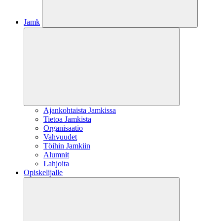
Jamk
Ajankohtaista Jamkissa
Tietoa Jamkista
Organisaatio
Vahvuudet
Töihin Jamkiin
Alumnit
Lahjoita
Opiskelijalle