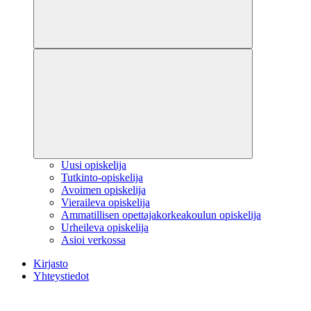
Uusi opiskelija
Tutkinto-opiskelija
Avoimen opiskelija
Vieraileva opiskelija
Ammatillisen opettajakorkeakoulun opiskelija
Urheileva opiskelija
Asioi verkossa
Kirjasto
Yhteystiedot