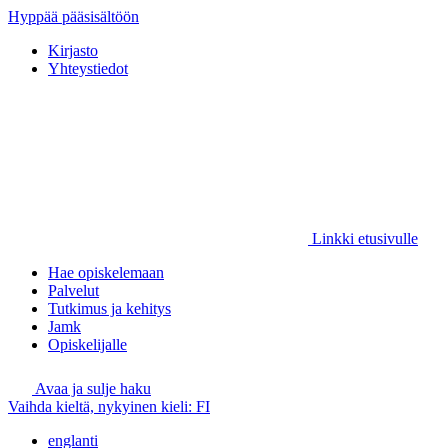
Hyppää pääsisältöön
Kirjasto
Yhteystiedot
Linkki etusivulle
Hae opiskelemaan
Palvelut
Tutkimus ja kehitys
Jamk
Opiskelijalle
Avaa ja sulje haku
Vaihda kieltä, nykyinen kieli:
FI
englanti