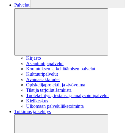
Palvelut
Kirjasto
Asiantuntijapalvelut
Koulutuksen ja kehittämisen palvelut
Kulttuuripalvelut
Avainasiakkuudet
Opiskelijaprojektit​ ja -työvoima
Tilat ja tarjoilut Jamkista
Tuotekehitys-, testaus- ja analysointipalvelut
Kielikeskus
Ulkomaan palveluliiketoiminta
Tutkimus ja kehitys