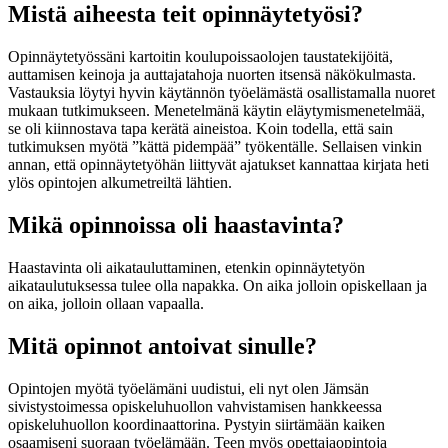
Mistä aiheesta teit opinnäytetyösi?
Opinnäytetyössäni kartoitin koulupoissaolojen taustatekijöitä,
auttamisen keinoja ja auttajatahoja nuorten itsensä näkökulmasta.
Vastauksia löytyi hyvin käytännön työelämästä osallistamalla nuoret
mukaan tutkimukseen. Menetelmänä käytin eläytymismenetelmää,
se oli kiinnostava tapa kerätä aineistoa. Koin todella, että sain
tutkimuksen myötä ”kättä pidempää” työkentälle. Sellaisen vinkin
annan, että opinnäytetyöhän liittyvät ajatukset kannattaa kirjata heti
ylös opintojen alkumetreiltä lähtien.
Mikä opinnoissa oli haastavinta?
Haastavinta oli aikatauluttaminen, etenkin opinnäytetyön
aikataulutuksessa tulee olla napakka. On aika jolloin opiskellaan ja
on aika, jolloin ollaan vapaalla.
Mitä opinnot antoivat sinulle?
Opintojen myötä työelämäni uudistui, eli nyt olen Jämsän
sivistystoimessa opiskeluhuollon vahvistamisen hankkeessa
opiskeluhuollon koordinaattorina. Pystyin siirtämään kaiken
osaamiseni suoraan työelämään. Teen myös opettajaopintoja