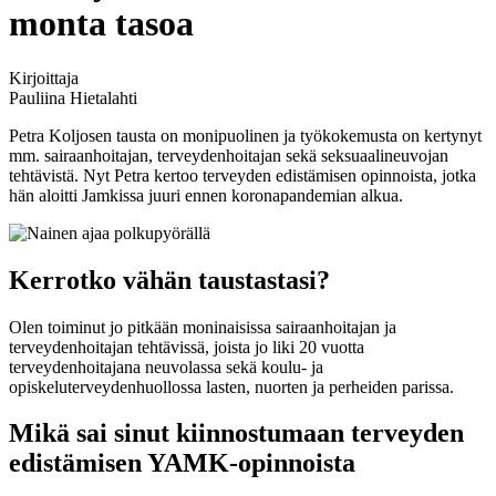
monta tasoa
Kirjoittaja
Pauliina Hietalahti
Petra Koljosen tausta on monipuolinen ja työkokemusta on kertynyt
mm. sairaanhoitajan, terveydenhoitajan sekä seksuaalineuvojan
tehtävistä. Nyt Petra kertoo terveyden edistämisen opinnoista, jotka
hän aloitti Jamkissa juuri ennen koronapandemian alkua.
Kerrotko vähän taustastasi?
Olen toiminut jo pitkään moninaisissa sairaanhoitajan ja
terveydenhoitajan tehtävissä, joista jo liki 20 vuotta
terveydenhoitajana neuvolassa sekä koulu- ja
opiskeluterveydenhuollossa lasten, nuorten ja perheiden parissa.
Mikä sai sinut kiinnostumaan terveyden
edistämisen YAMK-opinnoista