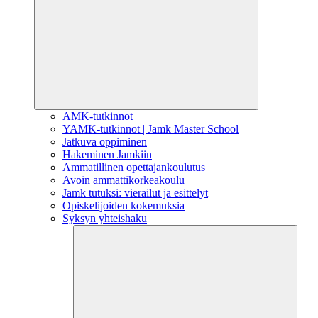
AMK-tutkinnot
YAMK-tutkinnot | Jamk Master School
Jatkuva oppiminen
Hakeminen Jamkiin
Ammatillinen opettajankoulutus
Avoin ammattikorkeakoulu
Jamk tutuksi: vierailut ja esittelyt
Opiskelijoiden kokemuksia
Syksyn yhteishaku