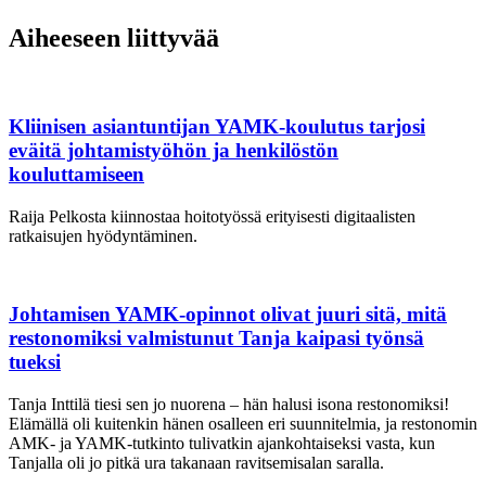
Aiheeseen liittyvää
Kliinisen asiantuntijan YAMK-koulutus tarjosi
eväitä johtamistyöhön ja henkilöstön
kouluttamiseen
Raija Pelkosta kiinnostaa hoitotyössä erityisesti digitaalisten
ratkaisujen hyödyntäminen.
Johtamisen YAMK-opinnot olivat juuri sitä, mitä
restonomiksi valmistunut Tanja kaipasi työnsä
tueksi
Tanja Inttilä tiesi sen jo nuorena – hän halusi isona restonomiksi!
Elämällä oli kuitenkin hänen osalleen eri suunnitelmia, ja restonomin
AMK- ja YAMK-tutkinto tulivatkin ajankohtaiseksi vasta, kun
Tanjalla oli jo pitkä ura takanaan ravitsemisalan saralla.