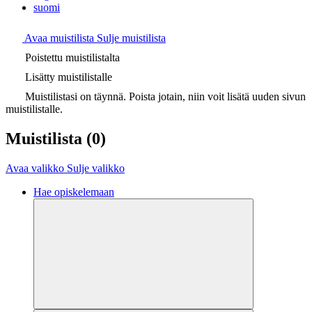
suomi
Avaa muistilista
Sulje muistilista
Poistettu muistilistalta
Lisätty muistilistalle
Muistilistasi on täynnä. Poista jotain, niin voit lisätä uuden sivun
muistilistalle.
Muistilista
(0)
Avaa valikko
Sulje valikko
Hae opiskelemaan