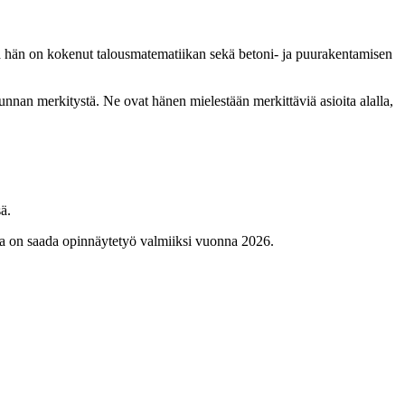
ina hän on kokenut talousmatematiikan sekä betoni- ja puurakentamisen
ikunnan merkitystä. Ne ovat hänen mielestään merkittäviä asioita alalla,
ä.
ena on saada opinnäytetyö valmiiksi vuonna 2026.