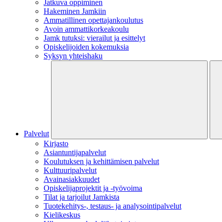
Jatkuva oppiminen
Hakeminen Jamkiin
Ammatillinen opettajankoulutus
Avoin ammattikorkeakoulu
Jamk tutuksi: vierailut ja esittelyt
Opiskelijoiden kokemuksia
Syksyn yhteishaku
Palvelut
Kirjasto
Asiantuntijapalvelut
Koulutuksen ja kehittämisen palvelut
Kulttuuripalvelut
Avainasiakkuudet
Opiskelijaprojektit​ ja -työvoima
Tilat ja tarjoilut Jamkista
Tuotekehitys-, testaus- ja analysointipalvelut
Kielikeskus