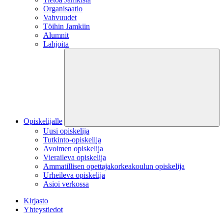
Organisaatio
Vahvuudet
Töihin Jamkiin
Alumnit
Lahjoita
Opiskelijalle
Uusi opiskelija
Tutkinto-opiskelija
Avoimen opiskelija
Vieraileva opiskelija
Ammatillisen opettajakorkeakoulun opiskelija
Urheileva opiskelija
Asioi verkossa
Kirjasto
Yhteystiedot