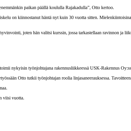
a enemmänkin paikan päällä koululla Rajakadulla”, Otto kertoo.
iskelu on kiinnostanut häntä nyt kuin 30 vuotta sitten. Mielenkiintois
hyvinvointi, joten hän valitsi kurssin, jossa tarkastellaan ravinnon ja li
n toimii nykyisin työnjohtajana rakennusliikkeessä USK-Rakennus Oy:ss
työssään Otto tutkii työnjohtajan roolia linjasaneerauksessa. Tavoitte
maa.
n viisi vuotta.