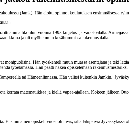
eakoulussa (Jamk). Hän aloitti opinnot koulutuksen ensimmäisessä ry
itti ammattikoulun vuonna 1993 kuljetus- ja varastoalalla. Armeijassa h
ämekaanikkona ja oli myöhemmin kesähommissa rakennusalalla.
uivat monipuolisina. Hän työskenteli muun muassa asentajana ja teki latt
 tehdä työelämässä. Hän päätti hakea opiskelemaan rakennusmestariksi – 
ampereella tai Hämeenlinnassa. Hän valitsi kuitenkin Jamkin. Jyväskyl
iota kerrata matematiikkaa ja kieliä vapaa-ajallaan. Kokeen jälkeen Otto 
 Ensimmäinen opiskeluvuosi oli tiivis, sillä lähipäiviä Jyväskylässä oli 