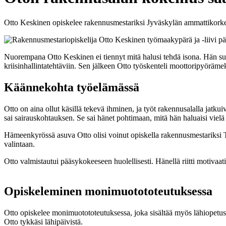
Otto Keskinen opiskelee rakennusmestariksi Jyväskylän ammattikork
Nuorempana Otto Keskinen ei tiennyt mitä halusi tehdä isona. Hän suor
kriisinhallintatehtäviin. Sen jälkeen Otto työskenteli moottoripyör
Käännekohta työelämässä
Otto on aina ollut käsillä tekevä ihminen, ja työt rakennusalalla jatk
sai sairauskohtauksen. Se sai hänet pohtimaan, mitä hän haluaisi vielä
Hämeenkyrössä asuva Otto olisi voinut opiskella rakennusmestariksi T
valintaan.
Otto valmistautui pääsykokeeseen huolellisesti. Hänellä riitti motivaat
Opiskeleminen monimuotototeutuksessa
Otto opiskelee monimuotototeutuksessa, joka sisältää myös lähiopetusta.
Otto tykkäsi lähipäivistä.