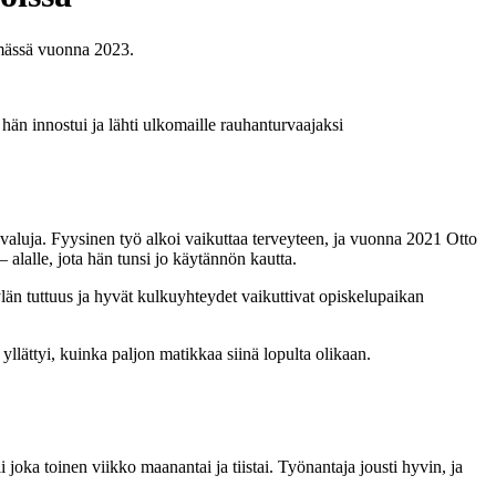
hmässä vuonna 2023.
än innostui ja lähti ulkomaille rauhanturvaajaksi
iavaluja. Fyysinen työ alkoi vaikuttaa terveyteen, ja vuonna 2021 Otto
alalle, jota hän tunsi jo käytännön kautta.
än tuttuus ja hyvät kulkuyhteydet vaikuttivat opiskelupaikan
yllättyi, kuinka paljon matikkaa siinä lopulta olikaan.
joka toinen viikko maanantai ja tiistai. Työnantaja jousti hyvin, ja