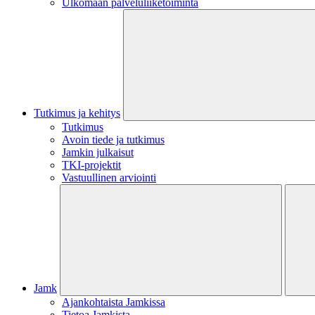
Ulkomaan palveluliiketoiminta
Tutkimus ja kehitys
Tutkimus
Avoin tiede ja tutkimus
Jamkin julkaisut
TKI-projektit
Vastuullinen arviointi
Jamk
Ajankohtaista Jamkissa
Tietoa Jamkista