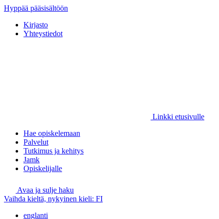
Hyppää pääsisältöön
Kirjasto
Yhteystiedot
Linkki etusivulle
Hae opiskelemaan
Palvelut
Tutkimus ja kehitys
Jamk
Opiskelijalle
Avaa ja sulje haku
Vaihda kieltä, nykyinen kieli:
FI
englanti