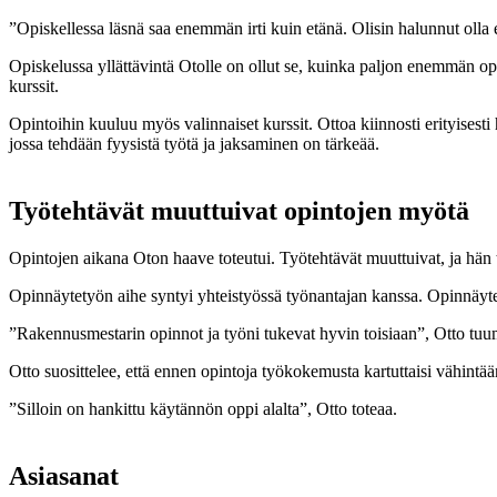
”Opiskellessa läsnä saa enemmän irti kuin etänä. Olisin halunnut oll
Opiskelussa yllättävintä Otolle on ollut se, kuinka paljon enemmän op
kurssit.
Opintoihin kuuluu myös valinnaiset kurssit. Ottoa kiinnosti erityisesti 
jossa tehdään fyysistä työtä ja jaksaminen on tärkeää.
Työtehtävät muuttuivat opintojen myötä
Opintojen aikana Oton haave toteutui. Työtehtävät muuttuivat, ja hä
Opinnäytetyön aihe syntyi yhteistyössä työnantajan kanssa. Opinnäyte
”Rakennusmestarin opinnot ja työni tukevat hyvin toisiaan”, Otto tuu
Otto suosittelee, että ennen opintoja työkokemusta kartuttaisi vähintää
”Silloin on hankittu käytännön oppi alalta”, Otto toteaa.
Asiasanat