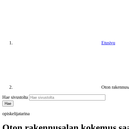
Etusivu
Oton rakennusa
Hae sivustolta
opiskelijatarina
Oton rakennusalan kokemus saa