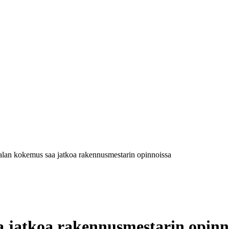
lan kokemus saa jatkoa rakennusmestarin opinnoissa
 jatkoa rakennusmestarin opinn