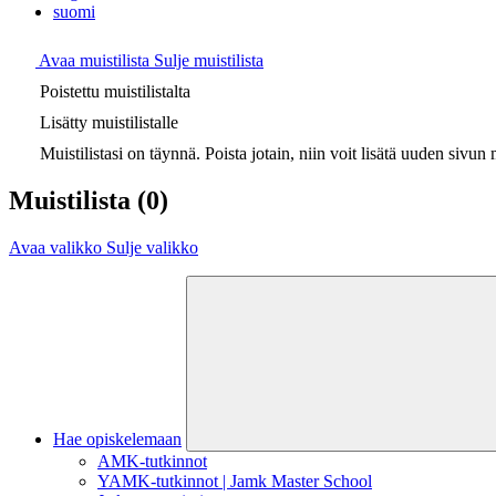
suomi
Avaa muistilista
Sulje muistilista
Poistettu muistilistalta
Lisätty muistilistalle
Muistilistasi on täynnä. Poista jotain, niin voit lisätä uuden sivun m
Muistilista
(0)
Avaa valikko
Sulje valikko
Hae opiskelemaan
AMK-tutkinnot
YAMK-tutkinnot | Jamk Master School