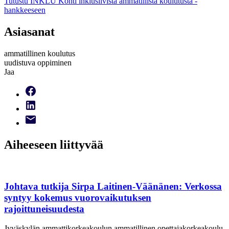
Tutustu INKLU Kohti inklusiivista ammatillista koulutusta -
hankkeeseen
Asiasanat
ammatillinen koulutus
uudistuva oppiminen
Jaa
Aiheeseen liittyvää
Johtava tutkija Sirpa Laitinen-Väänänen: Verkossa
syntyy kokemus vuorovaikutuksen
rajoittuneisuudesta
Jyväskylän ammattikorkeakoulun ammatillinen opettajakorkeakoulu