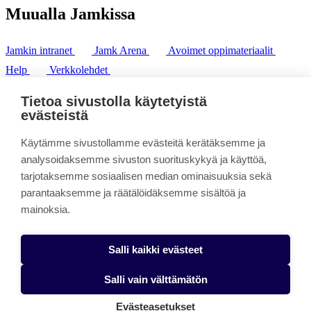
Muualla Jamkissa
Jamkin intranet
Jamk Arena
Avoimet oppimateriaalit
Help
Verkkolehdet
Pl 207 | 40101 Jyväskylä
puh. +358 20 743 8100
Tietoa sivustolla käytetyistä
fax. +358 14 449 9694
evästeistä
Käytämme sivustollamme evästeitä kerätäksemme ja
analysoidaksemme sivuston suorituskykyä ja käyttöä,
tarjotaksemme sosiaalisen median ominaisuuksia sekä
parantaaksemme ja räätälöidäksemme sisältöä ja
mainoksia.
Salli kaikki evästeet
Salli vain välttämätön
Evästeasetukset