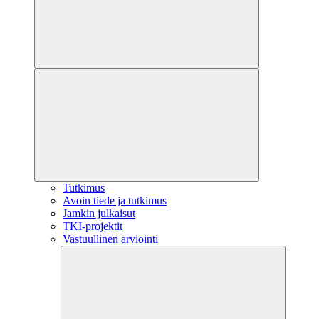
Tutkimus
Avoin tiede ja tutkimus
Jamkin julkaisut
TKI-projektit
Vastuullinen arviointi