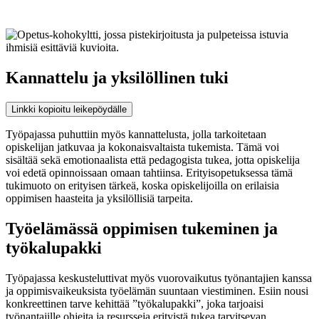
Kannattelu ja yksilöllinen tuki
Linkki kopioitu leikepöydälle
Työpajassa puhuttiin myös kannattelusta, jolla tarkoitetaan
opiskelijan jatkuvaa ja kokonaisvaltaista tukemista. Tämä voi
sisältää sekä emotionaalista että pedagogista tukea, jotta opiskelija
voi edetä opinnoissaan omaan tahtiinsa. Erityisopetuksessa tämä
tukimuoto on erityisen tärkeä, koska opiskelijoilla on erilaisia
oppimisen haasteita ja yksilöllisiä tarpeita.
Työelämässä oppimisen tukeminen ja
työkalupakki
Työpajassa keskusteluttivat myös vuorovaikutus työnantajien kanssa
ja oppimisvaikeuksista työelämän suuntaan viestiminen. Esiin nousi
konkreettinen tarve kehittää ”työkalupakki”, joka tarjoaisi
työnantajille ohjeita ja resursseja erityistä tukea tarvitsevan