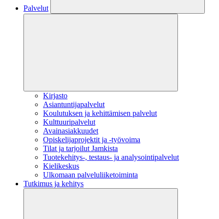
Palvelut
Kirjasto
Asiantuntijapalvelut
Koulutuksen ja kehittämisen palvelut
Kulttuuripalvelut
Avainasiakkuudet
Opiskelijaprojektit​ ja -työvoima
Tilat ja tarjoilut Jamkista
Tuotekehitys-, testaus- ja analysointipalvelut
Kielikeskus
Ulkomaan palveluliiketoiminta
Tutkimus ja kehitys