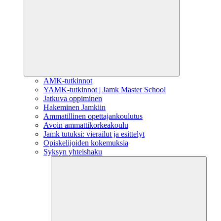
AMK-tutkinnot
YAMK-tutkinnot | Jamk Master School
Jatkuva oppiminen
Hakeminen Jamkiin
Ammatillinen opettajankoulutus
Avoin ammattikorkeakoulu
Jamk tutuksi: vierailut ja esittelyt
Opiskelijoiden kokemuksia
Syksyn yhteishaku