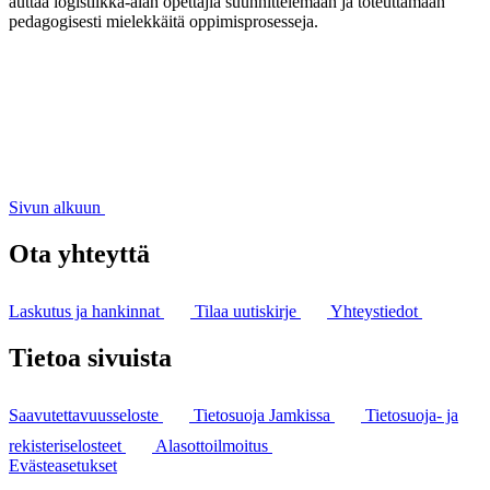
auttaa logistiikka-alan opettajia suunnittelemaan ja toteuttamaan
pedagogisesti mielekkäitä oppimisprosesseja.
Sivun alkuun
Ota yhteyttä
Laskutus ja hankinnat
Tilaa uutiskirje
Yhteystiedot
Tietoa sivuista
Saavutettavuusseloste
Tietosuoja Jamkissa
Tietosuoja- ja
rekisteriselosteet
Alasottoilmoitus
Evästeasetukset