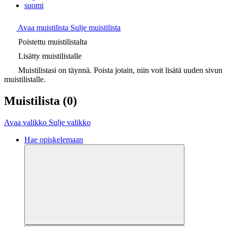
suomi
Avaa muistilista
Sulje muistilista
Poistettu muistilistalta
Lisätty muistilistalle
Muistilistasi on täynnä. Poista jotain, niin voit lisätä uuden sivun
muistilistalle.
Muistilista
(0)
Avaa valikko
Sulje valikko
Hae opiskelemaan