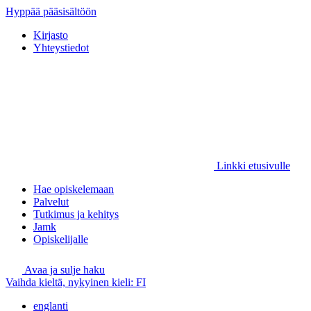
Hyppää pääsisältöön
Kirjasto
Yhteystiedot
Linkki etusivulle
Hae opiskelemaan
Palvelut
Tutkimus ja kehitys
Jamk
Opiskelijalle
Avaa ja sulje haku
Vaihda kieltä, nykyinen kieli:
FI
englanti