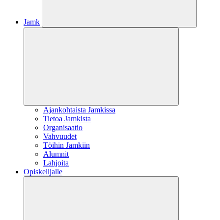
Jamk
Ajankohtaista Jamkissa
Tietoa Jamkista
Organisaatio
Vahvuudet
Töihin Jamkiin
Alumnit
Lahjoita
Opiskelijalle