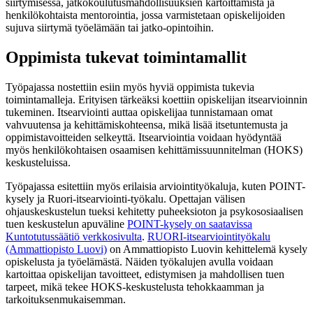
siirtymisessä, jatkokoulutusmahdollisuuksien kartoittamista ja
henkilökohtaista mentorointia, jossa varmistetaan opiskelijoiden
sujuva siirtymä työelämään tai jatko-opintoihin.
Oppimista tukevat toimintamallit
Työpajassa nostettiin esiin myös hyviä oppimista tukevia
toimintamalleja. Erityisen tärkeäksi koettiin opiskelijan itsearvioinnin
tukeminen. Itsearviointi auttaa opiskelijaa tunnistamaan omat
vahvuutensa ja kehittämiskohteensa, mikä lisää itsetuntemusta ja
oppimistavoitteiden selkeyttä. Itsearviointia voidaan hyödyntää
myös henkilökohtaisen osaamisen kehittämissuunnitelman (HOKS)
keskusteluissa.
Työpajassa esitettiin myös erilaisia arviointityökaluja, kuten POINT-
kysely ja Ruori-itsearviointi-työkalu. Opettajan välisen
ohjauskeskustelun tueksi kehitetty puheeksioton ja psykososiaalisen
tuen keskustelun apuväline
POINT-kysely on saatavissa
Kuntotutussäätiö verkkosivulta
.
RUORI-itsearviointityökalu
(Ammattiopisto Luovi)
on Ammattiopisto Luovin kehittelemä kysely
opiskelusta ja työelämästä. Näiden työkalujen avulla voidaan
kartoittaa opiskelijan tavoitteet, edistymisen ja mahdollisen tuen
tarpeet, mikä tekee HOKS-keskustelusta tehokkaamman ja
tarkoituksenmukaisemman.