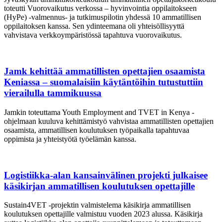
toteutti Vuorovaikutus verkossa – hyvinvointia oppilaitokseen
(HyPe) -valmennus- ja tutkimuspilotin yhdessä 10 ammatillisen
oppilaitoksen kanssa. Sen ydinteemana oli yhteisöllisyyttä
vahvistava verkkoympäristössä tapahtuva vuorovaikutus.
Jamk kehittää ammatillisten opettajien osaamista
Keniassa – suomalaisiin käytäntöihin tutustuttiin
vierailulla tammikuussa
Jamkin toteuttama Youth Employment and TVET in Kenya -
ohjelmaan kuuluva kehittämistyö vahvistaa ammatillisten opettajien
osaamista, ammatillisen koulutuksen työpaikalla tapahtuvaa
oppimista ja yhteistyötä työelämän kanssa.
Logistiikka-alan kansainvälinen projekti julkaisee
käsikirjan ammatillisen koulutuksen opettajille
Sustain4VET -projektin valmistelema käsikirja ammatillisen
koulutuksen opettajille valmistuu vuoden 2023 alussa. Käsikirja