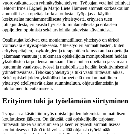
vuorovaikutteiseen ryhmätyöskentelyyn. Työpajan vetäjinä toimivat
lehtorit Irmeli Lignell ja Marjo Liete Hämeen ammattikorkeakoulun
ammatillisesta opettajakorkeakoulusta. Työpajassa käytiin
keskustelua moniammatillisesta yhteistyöstä, erityisen tuen
johtajuudesta, erilaisista hyvistä toimintamalleista ja erilaisten
oppijoiden oppimista sekä arviointia tukevista käytänteistä.
Osallistujat kokivat, että moniammatillinen yhteistyö on tärkeä
voimavara erityisopetuksessa. Yhteistyö eri ammattilaisten, kuten
erityisopettajien, psykologien ja terapeuttien kanssa auttaa opettajia
jakamaan vastuuta ja tukemaan opiskelijoita monipuolisesti heidän
yksilöllisten tarpeidensa mukaan. Tämä auttaa opettajia jaksamaan
paremmin vaativassa työssä ja mahdollistaa heidän keskittymisensä
ydintehtäväänsä. Tehokas yhteistyö ja tuki vaatii riittävästi aikaa.
Sekä opiskelijoiden yksilölliset tarpeet että moniammatillinen
yhteistyö edellyttävät aikaa suunnitteluun, ohjaustilanteisiin ja
tukitoimien toteuttamiseen.
Erityinen tuki ja työelämään siirtyminen
Työpajassa käsiteltiin myös opiskelijoiden tukemista ammatillisen
koulutuksen jälkeen. On tärkeää, että opiskelijoille tarjotaan
riittävästi tukea valmistumisen jälkeen erityisesti ammatillisessa
koulutuksessa. Tämä tuki voi sisältää ohjausta työelämään