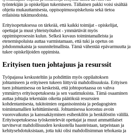
työntekijän ja opiskelijan tukemiseen. Tällainen pakki voisi sisältää
ohjeita mukauttamisesta, oppisopimusopiskelusta sekä tietoa
erilaisista tukimuodoista.
Erityisopetuksessa on tärkeää, että kaikki toimijat - opiskelijat,
opettajat ja muut yhteistyötahot - ymmärtävät myös
oppimisprosessin kulun. Selkeä kuvaus toimintamalleista ja
etenemispoluista auttaa varmistamaan, että tuki ja opetus on
johdonmukaista ja suunnitelmallista. Tämä vähentää epävarmuutta ja
tukee opiskelijoiden oppimista.
Erityisen tuen johtajuus ja resurssit
Työpajassa keskusteltiin ja pohdittiin myös oppilaitoksen
johtamiseen ja erityiseen tukeen liittyviä mahdollisuuksia. Erityisen
tuen johtamisessa on keskeistä, että johtoportaassa on vahva
ymmärrys erityisopetuksesta ja sen vaatimuksista. Tämä osaaminen
auttaa johtajia tekemään oikeita päätöksiä resurssien
kohdentamisesta, tukitoimien organisoinnista ja pedagogisten
toimintamallien kehittämisestä. Johtamisessa korostuu avoin
vuorovaikutus ja kanssakäyminen esihenkilön ja henkilöstön välillä.
Erityisopetuksessa työskentelevät opettajat ja muut ammattilaiset
tarvitsevat mahdollisuuden keskustella haasteistaan, tarpeistaan ja
kehitysehdotuksistaan, jotta tuki olisi mahdollisimman tehokasta ja