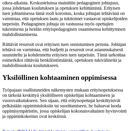
oikea-aikaista. Keskusteluissa mainittiin pedagoginen johtajuus,
jossa johdetaan koulutuksen ja opetuksen kehittämistä. Erityisen
tuen johtamisessa tämä rooli korostuu, koska johtajan tehtävänä on
varmistaa, että opetuksen laatu ja tukitoimet vastaavat opiskelijoiden
tarpeisiin. Pedagoginen johtaja on vastuussa myös opettajien
tukemisesta ja heidän erityispedagogisen osaamisensa kehittymisen
mahdollistamisesta.
Riittävät resurssit ovat erityisen tuen onnistumisen perusta. Johtajan
tehtävä on varmistaa, että budjetti ja resurssit ovat asianmukaisesti
suunniteltu ja kohdennettu erityisen tuen tarpeisiin. Tämä tarkoittaa
esimerkiksi riittävää henkilöstömäärää, opetuksen tukivälineitä ja
mahdollisuuksia koulutukseen.
Yksilöllinen kohtaaminen oppimisessa
Työpajaan osallistuneiden näkemysten mukaan erityisopetuksessa
on tärkeää keskittyä yksilölliseen opiskelijan kohtaamiseen ja
vuorovaikutukseen. Sen sijaan, että erityisopettajat keskittyisivät
pelkästään oppimistuloksiin tai suorittamiseen, he haluavat luoda
oppimisympäristön, jossa opiskelijan kokonaisvaltainen hyvinvointi
ja oppimiskokemus ovat keskiössä.