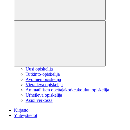
Uusi opiskelija
Tutkinto-opiskelija
Avoimen opiskelija
Vieraileva opiskelija
Ammatillisen opettajakorkeakoulun opiskelija
Urheileva opiskelija
Asioi verkossa
Kirjasto
Yhteystiedot