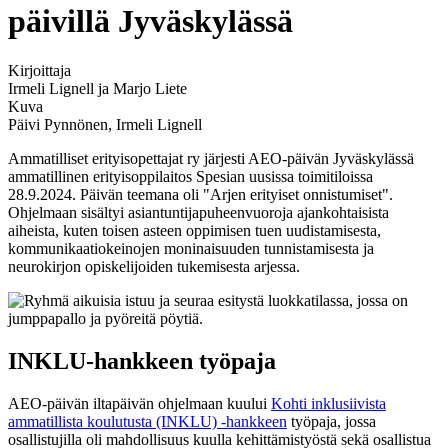
päivillä Jyväskylässä
Kirjoittaja
Irmeli Lignell ja Marjo Liete
Kuva
Päivi Pynnönen, Irmeli Lignell
Ammatilliset erityisopettajat ry järjesti AEO-päivän Jyväskylässä
ammatillinen erityisoppilaitos Spesian uusissa toimitiloissa
28.9.2024. Päivän teemana oli "Arjen erityiset onnistumiset".
Ohjelmaan sisältyi asiantuntijapuheenvuoroja ajankohtaisista
aiheista, kuten toisen asteen oppimisen tuen uudistamisesta,
kommunikaatiokeinojen moninaisuuden tunnistamisesta ja
neurokirjon opiskelijoiden tukemisesta arjessa.
INKLU-hankkeen työpaja
AEO-päivän iltapäivän ohjelmaan kuului
Kohti inklusiivista
ammatillista koulutusta (INKLU) -hankkeen
työpaja, jossa
osallistujilla oli mahdollisuus kuulla kehittämistyöstä sekä osallistua