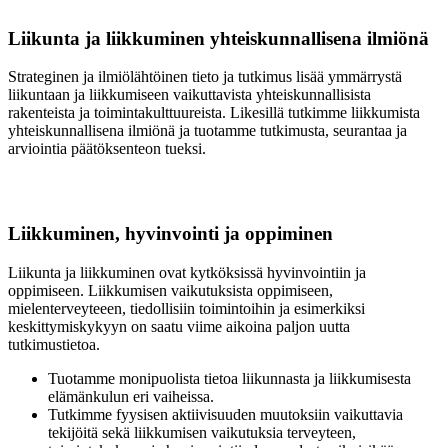
Liikunta ja liikkuminen yhteiskunnallisena ilmiönä
Strateginen ja ilmiölähtöinen tieto ja tutkimus lisää ymmärrystä
liikuntaan ja liikkumiseen vaikuttavista yhteiskunnallisista
rakenteista ja toimintakulttuureista. Likesillä tutkimme liikkumista
yhteiskunnallisena ilmiönä ja tuotamme tutkimusta, seurantaa ja
arviointia päätöksenteon tueksi.
Liikkuminen, hyvinvointi ja oppiminen
Liikunta ja liikkuminen ovat kytköksissä hyvinvointiin ja
oppimiseen. Liikkumisen vaikutuksista oppimiseen,
mielenterveyteeen, tiedollisiin toimintoihin ja esimerkiksi
keskittymiskykyyn on saatu viime aikoina paljon uutta
tutkimustietoa.
Tuotamme monipuolista tietoa liikunnasta ja liikkumisesta
elämänkulun eri vaiheissa.
Tutkimme fyysisen aktiivisuuden muutoksiin vaikuttavia
tekijöitä sekä liikkumisen vaikutuksia terveyteen,