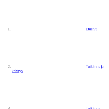
Etusivu
Tutkimus ja
kehitys
Tutkimus