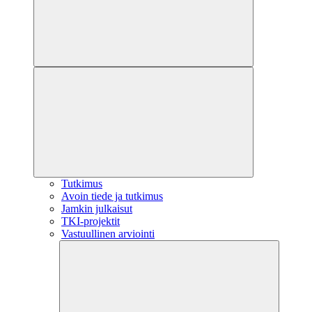
Tutkimus
Avoin tiede ja tutkimus
Jamkin julkaisut
TKI-projektit
Vastuullinen arviointi