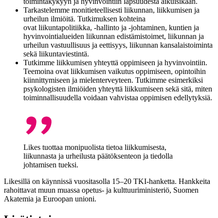
toimintakykyyn ja hyvinvointiin lapsuudesta aikuisikään.
Tarkastelemme monitieteellisesti liikunnan, liikkumisen ja
urheilun ilmiöitä. Tutkimuksen kohteina
ovat liikuntapolitiikka, -hallinto ja -johtaminen, kuntien ja
hyvinvointialueiden liikunnan edistämistoimet, liikunnan ja
urheilun vastuullisuus ja eettisyys, liikunnan kansalaistoiminta
sekä liikuntaviestintä.
Tutkimme liikkumisen yhteyttä oppimiseen ja hyvinvointiin.
Teemoina ovat liikkumisen vaikutus oppimiseen, opintoihin
kiinnittymiseen ja mielenterveyteen. Tutkimme esimerkiksi
psykologisten ilmiöiden yhteyttä liikkumiseen sekä sitä, miten
toiminnallisuudella voidaan vahvistaa oppimisen edellytyksiä.
Likes tuottaa monipuolista tietoa liikkumisesta,
liikunnasta ja urheilusta päätöksenteon ja tiedolla
johtamisen tueksi.
Likesillä on käynnissä vuositasolla 15–20 TKI-hanketta. Hankkeita
rahoittavat muun muassa opetus- ja kulttuuriministeriö, Suomen
Akatemia ja Euroopan unioni.