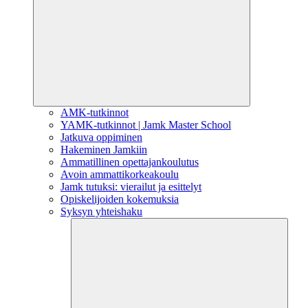
AMK-tutkinnot
YAMK-tutkinnot | Jamk Master School
Jatkuva oppiminen
Hakeminen Jamkiin
Ammatillinen opettajankoulutus
Avoin ammattikorkeakoulu
Jamk tutuksi: vierailut ja esittelyt
Opiskelijoiden kokemuksia
Syksyn yhteishaku