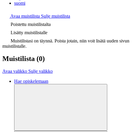
suomi
Avaa muistilista
Sulje muistilista
Poistettu muistilistalta
Lisätty muistilistalle
Muistilistasi on täynnä. Poista jotain, niin voit lisätä uuden sivun
muistilistalle.
Muistilista
(0)
Avaa valikko
Sulje valikko
Hae opiskelemaan