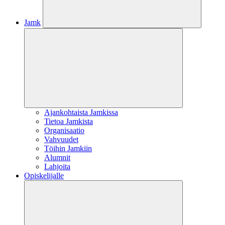
Jamk
Ajankohtaista Jamkissa
Tietoa Jamkista
Organisaatio
Vahvuudet
Töihin Jamkiin
Alumnit
Lahjoita
Opiskelijalle