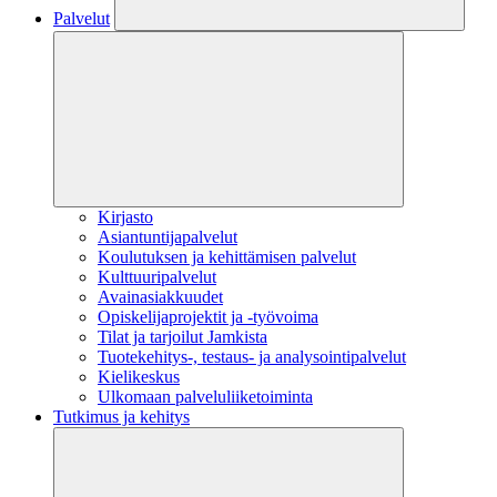
Palvelut
Kirjasto
Asiantuntijapalvelut
Koulutuksen ja kehittämisen palvelut
Kulttuuripalvelut
Avainasiakkuudet
Opiskelijaprojektit​ ja -työvoima
Tilat ja tarjoilut Jamkista
Tuotekehitys-, testaus- ja analysointipalvelut
Kielikeskus
Ulkomaan palveluliiketoiminta
Tutkimus ja kehitys