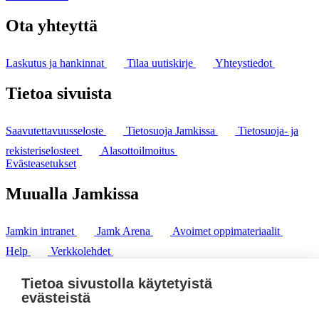
Ota yhteyttä
Laskutus ja hankinnat
Tilaa uutiskirje
Yhteystiedot
Tietoa sivuista
Saavutettavuusseloste
Tietosuoja Jamkissa
Tietosuoja- ja
rekisteriselosteet
Alasottoilmoitus
Evästeasetukset
Muualla Jamkissa
Jamkin intranet
Jamk Arena
Avoimet oppimateriaalit
Help
Verkkolehdet
Pl 207 | 40101 Jyväskylä
puh. +358 20 743 8100
Tietoa sivustolla käytetyistä
fax. +358 14 449 9694
evästeistä