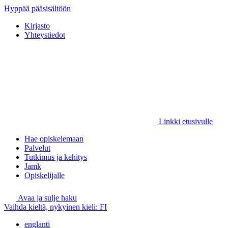
Hyppää pääsisältöön
Kirjasto
Yhteystiedot
Linkki etusivulle
Hae opiskelemaan
Palvelut
Tutkimus ja kehitys
Jamk
Opiskelijalle
Avaa ja sulje haku
Vaihda kieltä, nykyinen kieli:
FI
englanti