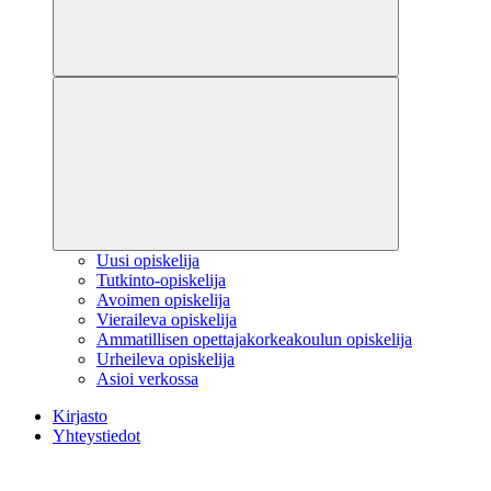
Uusi opiskelija
Tutkinto-opiskelija
Avoimen opiskelija
Vieraileva opiskelija
Ammatillisen opettajakorkeakoulun opiskelija
Urheileva opiskelija
Asioi verkossa
Kirjasto
Yhteystiedot