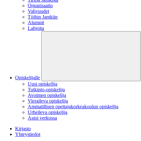
Organisaatio
Vahvuudet
Töihin Jamkiin
Alumnit
Lahjoita
Opiskelijalle
Uusi opiskelija
Tutkinto-opiskelija
Avoimen opiskelija
Vieraileva opiskelija
Ammatillisen opettajakorkeakoulun opiskelija
Urheileva opiskelija
Asioi verkossa
Kirjasto
Yhteystiedot