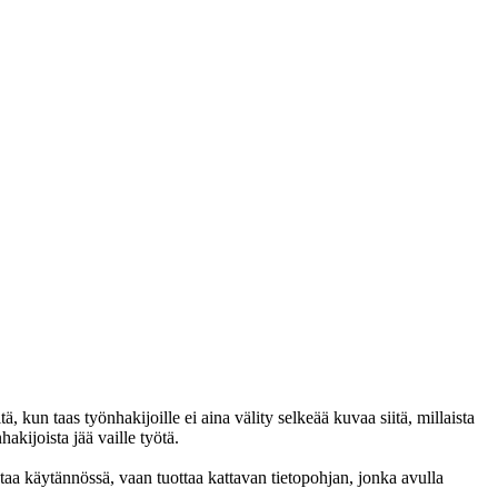
 kun taas työnhakijoille ei aina välity selkeää kuvaa siitä, millaista
akijoista jää vaille työtä.
intaa käytännössä, vaan tuottaa kattavan tietopohjan, jonka avulla