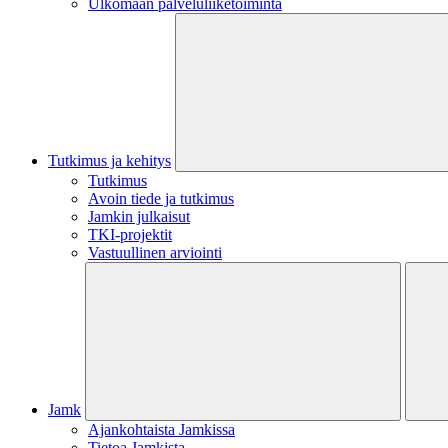
Ulkomaan palveluliiketoiminta
Tutkimus ja kehitys
Tutkimus
Avoin tiede ja tutkimus
Jamkin julkaisut
TKI-projektit
Vastuullinen arviointi
Jamk
Ajankohtaista Jamkissa
Tietoa Jamkista