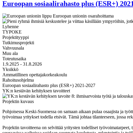
Euroopan sosiaalirahasto plus (ESR+) 202
Lyhenne
TYPOKE
Projektityyppi
Tutkimusprojekti
Vahvuusala
Muu ala
Toteutusaika
1.9.2025 - 31.8.2026
Yksikkö
Ammatillinen opettajakorkeakoulu
Rahoitusohjelma
Euroopan sosiaalirahasto plus (ESR+) 2021-2027
YK:n kestävän kehityksen tavoitteet
Projektin kuvaus
Pohjoisessa Keski-Suomessa on samaan aikaan pulaa osaajista ja työttömi
työvoimaa yritykset todella etsivät. Tämä johtaa tilanteeseen, jossa rek
Projektin tavoitteena on selvittää yritysten todelliset työvoimatarpeet,
seuraavissa vaiheissa voidaan suunnata koulutusta, rekrytointia ja ty