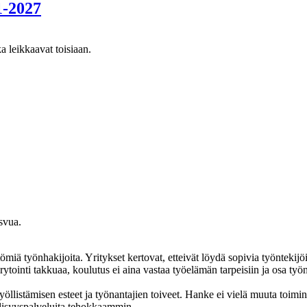
1-2027
ä työnhakijoita. Yritykset kertovat, etteivät löydä sopivia työntekijöitä,
rytointi takkuaa, koulutus ei aina vastaa työelämän tarpeisiin ja osa työnh
 työllistämisen esteet ja työnantajien toiveet. Hanke ei vielä muuta toim
öllisyyspalveluita tehokkaammin.