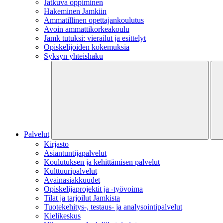
Jatkuva oppiminen
Hakeminen Jamkiin
Ammatillinen opettajankoulutus
Avoin ammattikorkeakoulu
Jamk tutuksi: vierailut ja esittelyt
Opiskelijoiden kokemuksia
Syksyn yhteishaku
Palvelut
Kirjasto
Asiantuntijapalvelut
Koulutuksen ja kehittämisen palvelut
Kulttuuripalvelut
Avainasiakkuudet
Opiskelijaprojektit​ ja -työvoima
Tilat ja tarjoilut Jamkista
Tuotekehitys-, testaus- ja analysointipalvelut
Kielikeskus