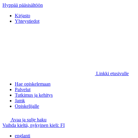
Hyppää pääsisältöön
Kirjasto
Yhteystiedot
Linkki etusivulle
Hae opiskelemaan
Palvelut
Tutkimus ja kehitys
Jamk
Opiskelijalle
Avaa ja sulje haku
Vaihda kieltä, nykyinen kieli:
FI
englanti