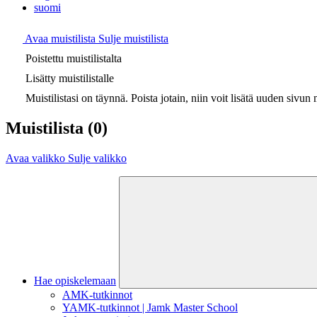
suomi
Avaa muistilista
Sulje muistilista
Poistettu muistilistalta
Lisätty muistilistalle
Muistilistasi on täynnä. Poista jotain, niin voit lisätä uuden sivun m
Muistilista
(0)
Avaa valikko
Sulje valikko
Hae opiskelemaan
AMK-tutkinnot
YAMK-tutkinnot | Jamk Master School