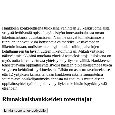
Hankkeen konkreettisena tuloksena vähintään 25 keskisuomalaista
yritystä hyödyntää opiskelijayhteistyön innovaatioalustaa oman
liiketoimintansa uudistamiseen. Näin he saavat toimeksiannosta
riippuen innovatiivisia konsepteja esimerkiksi kestävämpään
liiketoimintaan, uudistuvan energian ratkaisuihin, palvelujen
kehittämiseen tai täysin uuteen liiketoimintaan. Mikäli yritykset
näkevät mielekkäänä muokata yhteisiä toimeksiantoja, tuloksena on
myös uutta tai vahvistuvaa yhteistyötä yritysten välillä. Hankkeessa
tehostettavalla oppilaitosyhteistyöllä haetaan pitkäaikaisempaa tukea
yrityksen kehittämispyrkimyksiin. Tähän on asetettu tavoitteeksi se,
että 12 yrityksen kanssa tehdään hankkeen aikana suunnitelma
seuraavasta opiskelijatoimeksiannosta tai sitoumus muunlaiseen
oppilaitosyhteistyöhön, joka vie yrityksen kehittämispyrkimyksiä
eteenpäin.
Rinnakkaishankkeiden toteuttajat
Linkki kopioitu leikepöydälle