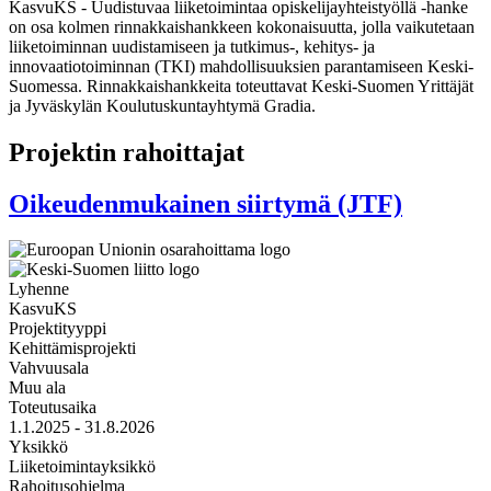
KasvuKS - Uudistuvaa liiketoimintaa opiskelijayhteistyöllä -hanke
on osa kolmen rinnakkaishankkeen kokonaisuutta, jolla vaikutetaan
liiketoiminnan uudistamiseen ja tutkimus-, kehitys- ja
innovaatiotoiminnan (TKI) mahdollisuuksien parantamiseen Keski-
Suomessa. Rinnakkaishankkeita toteuttavat Keski-Suomen Yrittäjät
ja Jyväskylän Koulutuskuntayhtymä Gradia.
Projektin rahoittajat
Oikeudenmukainen siirtymä (JTF)
Lyhenne
KasvuKS
Projektityyppi
Kehittämisprojekti
Vahvuusala
Muu ala
Toteutusaika
1.1.2025 - 31.8.2026
Yksikkö
Liiketoimintayksikkö
Rahoitusohjelma