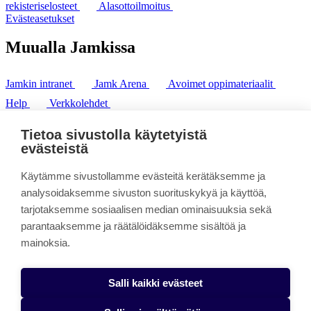
rekisteriselosteet
Alasottoilmoitus
Evästeasetukset
Muualla Jamkissa
Jamkin intranet
Jamk Arena
Avoimet oppimateriaalit
Help
Verkkolehdet
Pl 207 | 40101 Jyväskylä
puh. +358 20 743 8100
Tietoa sivustolla käytetyistä
fax. +358 14 449 9694
evästeistä
Käytämme sivustollamme evästeitä kerätäksemme ja
analysoidaksemme sivuston suorituskykyä ja käyttöä,
tarjotaksemme sosiaalisen median ominaisuuksia sekä
parantaaksemme ja räätälöidäksemme sisältöä ja
mainoksia.
Salli kaikki evästeet