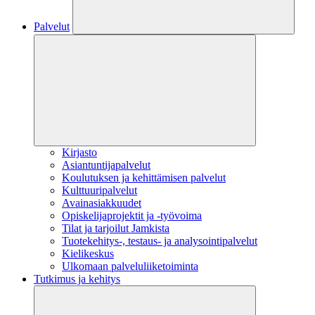
Palvelut
Kirjasto
Asiantuntijapalvelut
Koulutuksen ja kehittämisen palvelut
Kulttuuripalvelut
Avainasiakkuudet
Opiskelijaprojektit​ ja -työvoima
Tilat ja tarjoilut Jamkista
Tuotekehitys-, testaus- ja analysointipalvelut
Kielikeskus
Ulkomaan palveluliiketoiminta
Tutkimus ja kehitys