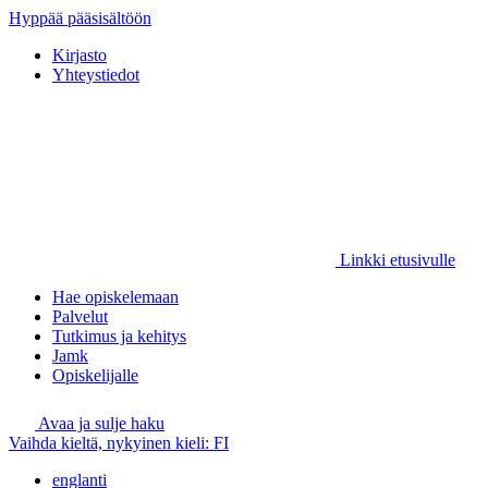
Hyppää pääsisältöön
Kirjasto
Yhteystiedot
Linkki etusivulle
Hae opiskelemaan
Palvelut
Tutkimus ja kehitys
Jamk
Opiskelijalle
Avaa ja sulje haku
Vaihda kieltä, nykyinen kieli:
FI
englanti