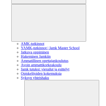
AMK-tutkinnot
YAMK-tutkinnot | Jamk Master School
Jatkuva oppiminen
Hakeminen Jamkiin
Ammatillinen opettajankoulutus
Avoin ammattikorkeakoulu
Jamk tutuksi: vierailut ja esittelyt
Opiskelijoiden kokemuksia
Syksyn yhteishaku