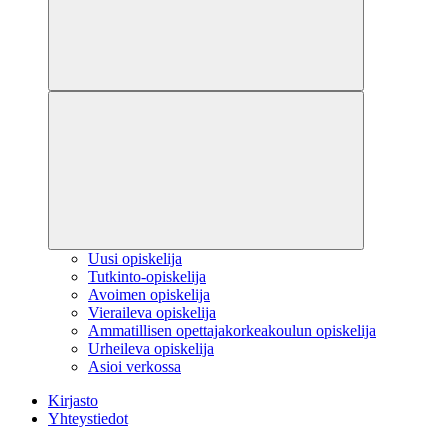
Uusi opiskelija
Tutkinto-opiskelija
Avoimen opiskelija
Vieraileva opiskelija
Ammatillisen opettajakorkeakoulun opiskelija
Urheileva opiskelija
Asioi verkossa
Kirjasto
Yhteystiedot