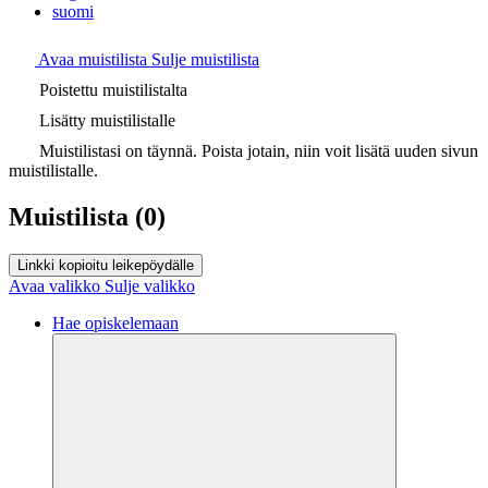
suomi
Avaa muistilista
Sulje muistilista
Poistettu muistilistalta
Lisätty muistilistalle
Muistilistasi on täynnä. Poista jotain, niin voit lisätä uuden sivun
muistilistalle.
Muistilista
(0)
Linkki kopioitu leikepöydälle
Avaa valikko
Sulje valikko
Hae opiskelemaan