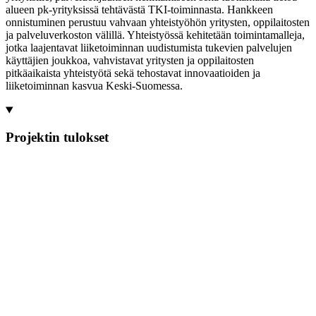
alueen pk-yrityksissä tehtävästä TKI-toiminnasta. Hankkeen
onnistuminen perustuu vahvaan yhteistyöhön yritysten, oppilaitosten
ja palveluverkoston välillä. Yhteistyössä kehitetään toimintamalleja,
jotka laajentavat liiketoiminnan uudistumista tukevien palvelujen
käyttäjien joukkoa, vahvistavat yritysten ja oppilaitosten
pitkäaikaista yhteistyötä sekä tehostavat innovaatioiden ja
liiketoiminnan kasvua Keski-Suomessa.
Projektin tulokset