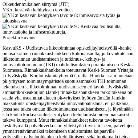
Oikeudenmukainen siirtymä (JTF)
YK:n kestävän kehityksen tavoitteet
Projektin kuvaus
KasvuKS - Uudistuvaa liiketoimintaa opiskelijayhteistyöllä -hanke
on osa kolmen rinnakkaishankkeen kokonaisuutta, jolla vaikutetaan
liiketoiminnan uudistamiseen ja tutkimus-, kehitys- ja
innovaatiotoiminnan (TKI) mahdollisuuksien parantamiseen Keski-
Suomessa. Rinnakkaishankkeita toteuttavat Keski-Suomen Yrittäjät
ja Jyväskylän Koulutuskuntayhtymä Gradia. Hankkeissa muutetaan
pk-yritysten toimintaympäristöä suotuisammaksi TKI-toiminnan
tekemiseen ja liiketoiminnan uudistamiseen eri tavoin. Jyväskylän
ammattikorkeakoulun (Jamk) rinnakkaishankkeen tarkoituksena on
saada yhä useammat alueen pk-yritykset hyödyntämään Jamkin
maksutonta opiskelijayhteistyötä innovaatioalustana, eli paikkana,
jossa saa tukea omaan liiketoimintansa uudistamiseen, ja löytämään
sitä kautta korkeakoulusta yrityksen kehittämistä pidempiaikaisesti
tukeva kumppani. Muut rinnakkaishankkeet tukevat tavoitetta
keskittymällä palveluverkoston yhteistyön tiivistämiseen, palvelujen
ymmärrettävämmäksi tekemiseen uudistumista kaipaaville
yrityksille, palveluohjauksen kehittämiseen sekä tuottamalla tietoa