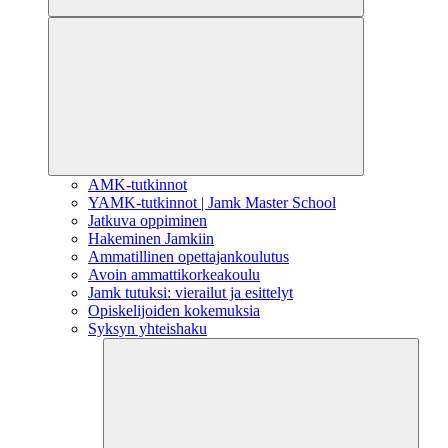
AMK-tutkinnot
YAMK-tutkinnot | Jamk Master School
Jatkuva oppiminen
Hakeminen Jamkiin
Ammatillinen opettajankoulutus
Avoin ammattikorkeakoulu
Jamk tutuksi: vierailut ja esittelyt
Opiskelijoiden kokemuksia
Syksyn yhteishaku