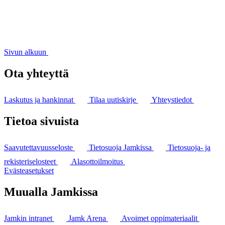
Sivun alkuun
Ota yhteyttä
Laskutus ja hankinnat
Tilaa uutiskirje
Yhteystiedot
Tietoa sivuista
Saavutettavuusseloste
Tietosuoja Jamkissa
Tietosuoja- ja
rekisteriselosteet
Alasottoilmoitus
Evästeasetukset
Muualla Jamkissa
Jamkin intranet
Jamk Arena
Avoimet oppimateriaalit