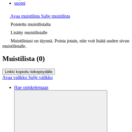
suomi
Avaa muistilista
Sulje muistilista
Poistettu muistilistalta
Lisätty muistilistalle
Muistilistasi on täynnä. Poista jotain, niin voit lisätä uuden sivun
muistilistalle.
Muistilista
(0)
Linkki kopioitu leikepöydälle
Avaa valikko
Sulje valikko
Hae opiskelemaan