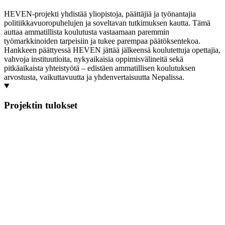
HEVEN-projekti yhdistää yliopistoja, päättäjiä ja työnantajia
politiikkavuoropuhelujen ja soveltavan tutkimuksen kautta. Tämä
auttaa ammatillista koulutusta vastaamaan paremmin
työmarkkinoiden tarpeisiin ja tukee parempaa päätöksentekoa.
Hankkeen päättyessä HEVEN jättää jälkeensä koulutettuja opettajia,
vahvoja instituutioita, nykyaikaisia oppimisvälineitä sekä
pitkäaikaista yhteistyötä – edistäen ammatillisen koulutuksen
arvostusta, vaikuttavuutta ja yhdenvertaisuutta Nepalissa.
Projektin tulokset