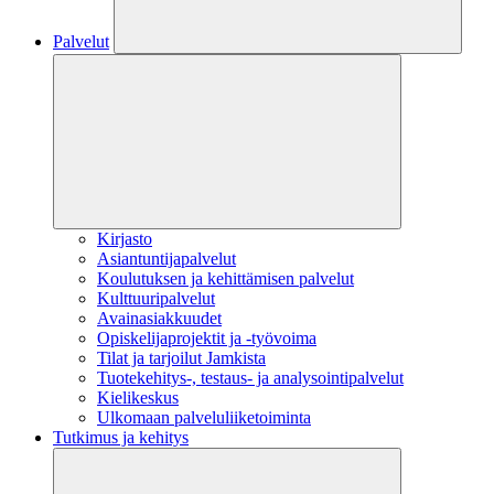
Palvelut
Kirjasto
Asiantuntijapalvelut
Koulutuksen ja kehittämisen palvelut
Kulttuuripalvelut
Avainasiakkuudet
Opiskelijaprojektit​ ja -työvoima
Tilat ja tarjoilut Jamkista
Tuotekehitys-, testaus- ja analysointipalvelut
Kielikeskus
Ulkomaan palveluliiketoiminta
Tutkimus ja kehitys