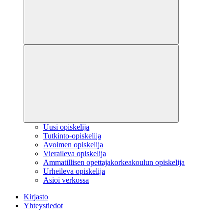
Uusi opiskelija
Tutkinto-opiskelija
Avoimen opiskelija
Vieraileva opiskelija
Ammatillisen opettajakorkeakoulun opiskelija
Urheileva opiskelija
Asioi verkossa
Kirjasto
Yhteystiedot