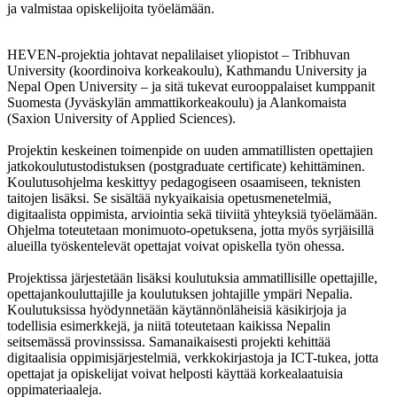
ja valmistaa opiskelijoita työelämään.
HEVEN-projektia johtavat nepalilaiset yliopistot – Tribhuvan
University (koordinoiva korkeakoulu), Kathmandu University ja
Nepal Open University – ja sitä tukevat eurooppalaiset kumppanit
Suomesta (Jyväskylän ammattikorkeakoulu) ja Alankomaista
(Saxion University of Applied Sciences).
Projektin keskeinen toimenpide on uuden ammatillisten opettajien
jatkokoulutustodistuksen (postgraduate certificate) kehittäminen.
Koulutusohjelma keskittyy pedagogiseen osaamiseen, teknisten
taitojen lisäksi. Se sisältää nykyaikaisia opetusmenetelmiä,
digitaalista oppimista, arviointia sekä tiiviitä yhteyksiä työelämään.
Ohjelma toteutetaan monimuoto-opetuksena, jotta myös syrjäisillä
alueilla työskentelevät opettajat voivat opiskella työn ohessa.
Projektissa järjestetään lisäksi koulutuksia ammatillisille opettajille,
opettajankouluttajille ja koulutuksen johtajille ympäri Nepalia.
Koulutuksissa hyödynnetään käytännönläheisiä käsikirjoja ja
todellisia esimerkkejä, ja niitä toteutetaan kaikissa Nepalin
seitsemässä provinssissa. Samanaikaisesti projekti kehittää
digitaalisia oppimisjärjestelmiä, verkkokirjastoja ja ICT-tukea, jotta
opettajat ja opiskelijat voivat helposti käyttää korkealaatuisia
oppimateriaaleja.