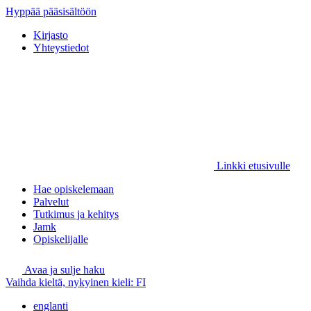
Hyppää pääsisältöön
Kirjasto
Yhteystiedot
Linkki etusivulle
Hae opiskelemaan
Palvelut
Tutkimus ja kehitys
Jamk
Opiskelijalle
Avaa ja sulje haku
Vaihda kieltä, nykyinen kieli:
FI
englanti