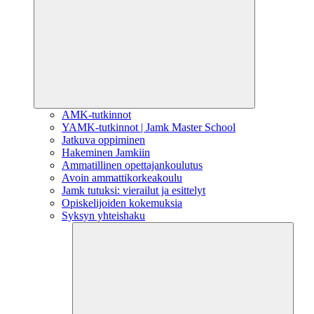
AMK-tutkinnot
YAMK-tutkinnot | Jamk Master School
Jatkuva oppiminen
Hakeminen Jamkiin
Ammatillinen opettajankoulutus
Avoin ammattikorkeakoulu
Jamk tutuksi: vierailut ja esittelyt
Opiskelijoiden kokemuksia
Syksyn yhteishaku