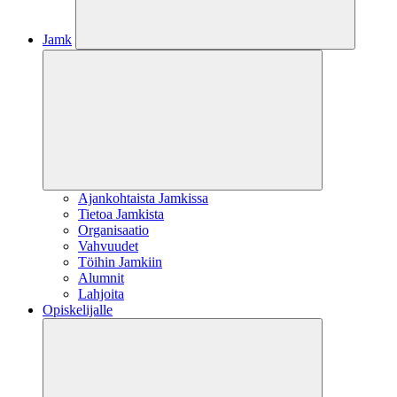
Jamk
Ajankohtaista Jamkissa
Tietoa Jamkista
Organisaatio
Vahvuudet
Töihin Jamkiin
Alumnit
Lahjoita
Opiskelijalle