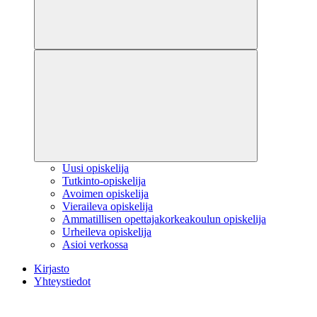
Uusi opiskelija
Tutkinto-opiskelija
Avoimen opiskelija
Vieraileva opiskelija
Ammatillisen opettajakorkeakoulun opiskelija
Urheileva opiskelija
Asioi verkossa
Kirjasto
Yhteystiedot