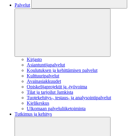
Palvelut
Kirjasto
Asiantuntijapalvelut
Koulutuksen ja kehittämisen palvelut
Kulttuuripalvelut
Avainasiakkuudet
Opiskelijaprojektit​ ja -työvoima
Tilat ja tarjoilut Jamkista
Tuotekehitys-, testaus- ja analysointipalvelut
Kielikeskus
Ulkomaan palveluliiketoiminta
Tutkimus ja kehitys