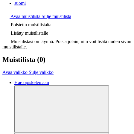
suomi
Avaa muistilista
Sulje muistilista
Poistettu muistilistalta
Lisätty muistilistalle
Muistilistasi on täynnä. Poista jotain, niin voit lisätä uuden sivun
muistilistalle.
Muistilista
(0)
Avaa valikko
Sulje valikko
Hae opiskelemaan