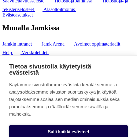
Saavutettavuusseloste
Tietosuoja Jamkissa
Tietosuoja- ja
rekisteriselosteet
Alasottoilmoitus
Evästeasetukset
Muualla Jamkissa
Jamkin intranet
Jamk Arena
Avoimet oppimateriaalit
Help
Verkkolehdet
Pl 207 | 40101 Jyväskylä
puh. +358 20 743 8100
Tietoa sivustolla käytetyistä
fax. +358 14 449 9694
evästeistä
Käytämme sivustollamme evästeitä kerätäksemme ja
analysoidaksemme sivuston suorituskykyä ja käyttöä,
tarjotaksemme sosiaalisen median ominaisuuksia sekä
parantaaksemme ja räätälöidäksemme sisältöä ja
mainoksia.
Salli kaikki evästeet