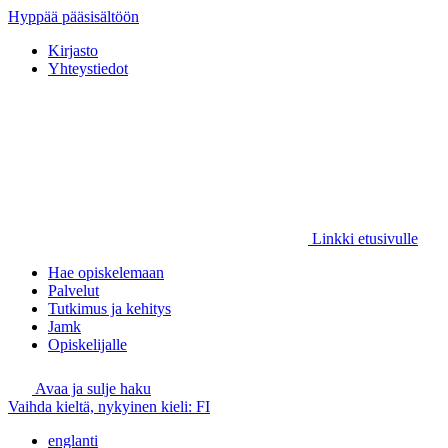
Hyppää pääsisältöön
Kirjasto
Yhteystiedot
Linkki etusivulle
Hae opiskelemaan
Palvelut
Tutkimus ja kehitys
Jamk
Opiskelijalle
Avaa ja sulje haku
Vaihda kieltä, nykyinen kieli:
FI
englanti