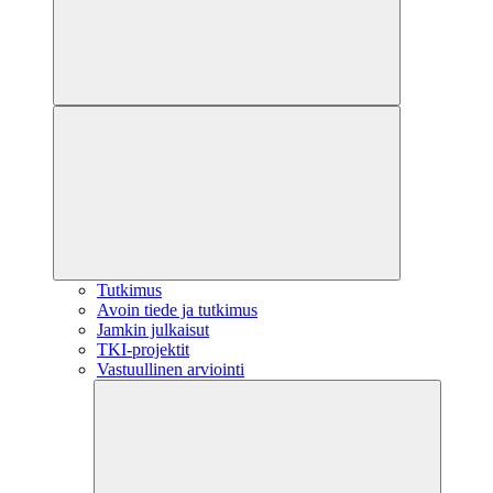
Tutkimus
Avoin tiede ja tutkimus
Jamkin julkaisut
TKI-projektit
Vastuullinen arviointi