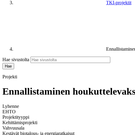
TKI-projektit
Ennallistamine
Hae sivustolta
Projekti
Ennallistaminen houkuttelevaks
Lyhenne
EHTO
Projektityyppi
Kehittämisprojekti
Vahvuusala
Kestävät biotalous- ja energiaratkaisut