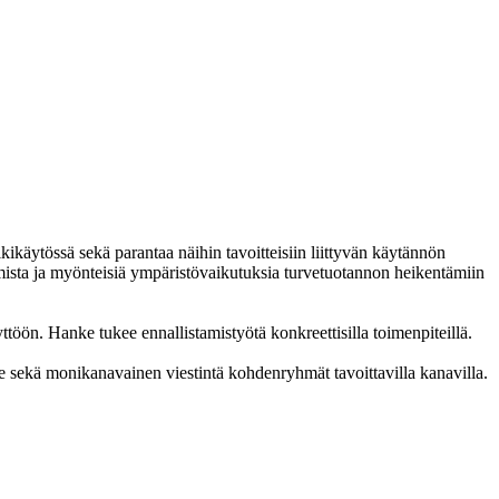
kikäytössä sekä parantaa näihin tavoitteisiin liittyvän käytännön
tamista ja myönteisiä ympäristövaikutuksia turvetuotannon heikentämiin
töön. Hanke tukee ennallistamistyötä konkreettisilla toimenpiteillä.
lle sekä monikanavainen viestintä kohdenryhmät tavoittavilla kanavilla.