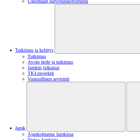
Ulkomaan palveluliiketoiminta
Tutkimus ja kehitys
Tutkimus
Avoin tiede ja tutkimus
Jamkin julkaisut
TKI-projektit
Vastuullinen arviointi
Jamk
Ajankohtaista Jamkissa
Tietoa Jamkista