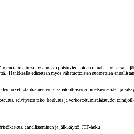
iä menetelmiä turvetuotannosta poistuvien soiden ennallistamisessa ja jäl
äjyyttä. Hankkeella edistetään myös vähätuottoisten suometsien ennallis
den turvetuotantoalueiden ja vähätuottoisen suometsien soiden jälkikäyt
teutus, selvitysten teko, koulutus ja verkostoitumistilaisuudet toimijoi
istökeskus, ennallistaminen ja jälkikäyttö, JTF-haku