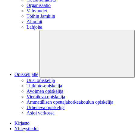
Organisaatio
Vahvuudet
Töihin Jamkiin
Alumnit
Lahjoita
Opiskelijalle
Uusi opiskelija
Tutkinto-opiskelija
Avoimen opiskelija
Vieraileva opiskelija
Ammatillisen opettajakorkeakoulun opiskelija
Urheileva opiskelija
Asioi verkossa
Kirjasto
Yhteystiedot