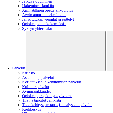
Jatkuva oppiminen
Hakeminen Jamkiin
Ammatillinen opettajankoulutus
Avoin ammattikorkeakoulu
Jamk tutuksi: vierailut ja esittelyt
Opiskelijoiden kokemuksia
Syksyn yhteishaku
Palvelut
Kirjasto
Asiantuntijapalvelut
Koulutuksen ja kehittämisen palvelut
Kulttuuripalvelut
Avainasiakkuudet
Opiskelijaprojektit​ ja -työvoima
Tilat ja tarjoilut Jamkista
Tuotekehitys-, testaus- ja analysointipalvelut
Kielikeskus