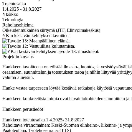
Toteutusaika
1.4.2025 - 31.8.2027
Yksikkö
Teknologia
Rahoitusohjelma
Oikeudenmukainen siirtymä (JTF, Elinvoimakeskus)
YK:n kestävän kehityksen tavoitteet
Projektin kuvaus
Hankkeen tavoitteena on edistää ilmasto-, luonto-, ja vesistöystävällis
osaamisen, suunnittelun ja toteutuksen tasoa ja niihin liittyvää yritt
valuma-alueisiin.
Hanke vastaa tarpeeseen löytää kestäviä ratkaisuja käytöstä vapautunei
Hankkeen konkreettisia toimia ovat havaintokohteiden suunnittelu ja to
Hankkeen perustiedot
Hankkeen toteutusaika 1.4.2025- 31.8.2027
Rahoittava viranomainen: Keski-Suomen elinkeino-, liikenne- ja ympär
Päätoteuttaja: Työtehoseura ry (TTS)