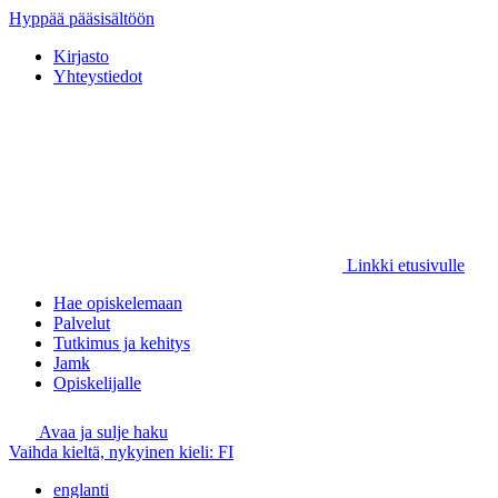
Hyppää pääsisältöön
Kirjasto
Yhteystiedot
Linkki etusivulle
Hae opiskelemaan
Palvelut
Tutkimus ja kehitys
Jamk
Opiskelijalle
Avaa ja sulje haku
Vaihda kieltä, nykyinen kieli:
FI
englanti