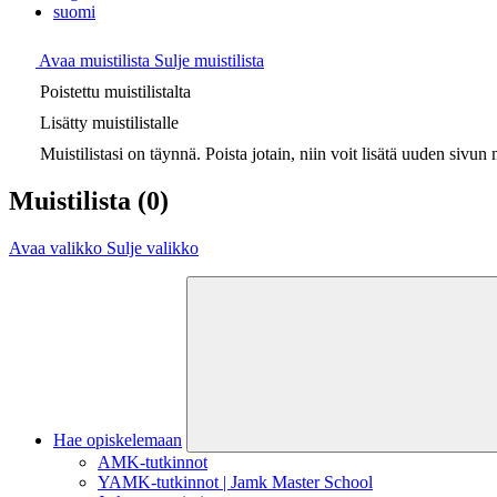
suomi
Avaa muistilista
Sulje muistilista
Poistettu muistilistalta
Lisätty muistilistalle
Muistilistasi on täynnä. Poista jotain, niin voit lisätä uuden sivun m
Muistilista
(0)
Avaa valikko
Sulje valikko
Hae opiskelemaan
AMK-tutkinnot
YAMK-tutkinnot | Jamk Master School