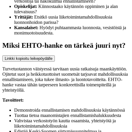
verkostoja tai näkökulmia ennallistamiseen?
Opiskelijat:
Kiinnostaako käytännön oppiminen ja alan
tulevaisuus?
Yrittäjät:
Etsitkö uusia liiketoimintamahdollisuuksia
luonnonhoidon parissa?
Kansalaiset:
Hyödyt puhtaammasta luonnosta, vesistöistä ja
monimuotoisuudesta.
Miksi EHTO-hanke on tärkeä juuri nyt?
Linkki kopioitu leikepöydälle
Turvetuotannon väistyessä tarvitaan uusia ratkaisuja maankäyttöön.
Ojitetut suot ja heikkotuottoiset suometsät tarjoavat mahdollisuuksia
ennallistamiseen, joka tukee ilmasto- ja luontotavoitteita. EHTO-
hanke vastaa tähän tarpeeseen konkreettisilla toimenpiteillä ja
yhteistyöllä.
Tavoitteet:
Demonstroida ennallistamisen mahdollisuuksia käytännössä
Tuottaa tietoa maanomistajien ennallistamishalukkuudesta
Vahvistaa verkostotyön kautta osaamista, yhteistyötä ja
liiketoimintamahdollisuuksia
Edistää Keski-Suomen siirtymäsuunnitelmaa ja