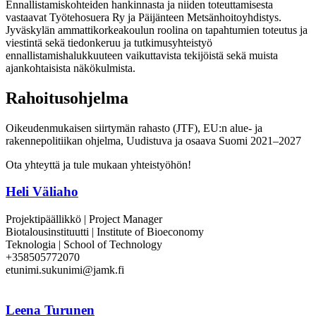
Ennallistamiskohteiden hankinnasta ja niiden toteuttamisesta
vastaavat Työtehosuera Ry ja Päijänteen Metsänhoitoyhdistys.
Jyväskylän ammattikorkeakoulun roolina on tapahtumien toteutus ja
viestintä sekä tiedonkeruu ja tutkimusyhteistyö
ennallistamishalukkuuteen vaikuttavista tekijöistä sekä muista
ajankohtaisista näkökulmista.
Rahoitusohjelma
Oikeudenmukaisen siirtymän rahasto (JTF), EU:n alue- ja
rakennepolitiikan ohjelma
,
Uudistuva ja osaava Suomi 2021–2027
Ota yhteyttä ja tule mukaan yhteistyöhön!
Heli Väliaho
Projektipäällikkö | Project Manager
Biotalousinstituutti | Institute of Bioeconomy
Teknologia | School of Technology
+358505772070
etunimi.sukunimi@jamk.fi
Leena Turunen