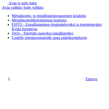
Avaa ja sulje haku
Avaa valikko
Sulje valikko
Metsäluonto- ja ennallistamisosaamisen koulutus
Metsäluontoliiketoiminnan koulutus
EHTO - Ennallistaminen houkuttelevaksi ja toteutettavaksi
Keski-Suomessa
TeOs - Tekijöitä osaaviksi ennallistajiksi
Uudelle metsänomistajalle apua päätöksentekoon
Etusivu