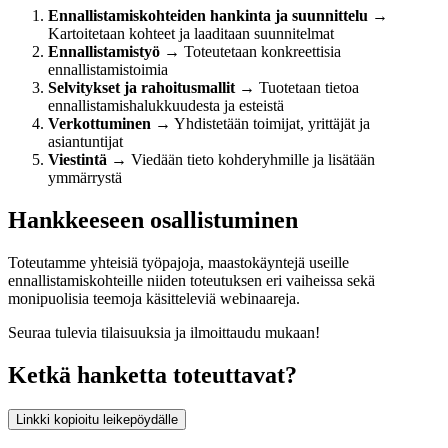
Ennallistamiskohteiden hankinta ja suunnittelu
→
Kartoitetaan kohteet ja laaditaan suunnitelmat
Ennallistamistyö
→ Toteutetaan konkreettisia
ennallistamistoimia
Selvitykset ja rahoitusmallit
→ Tuotetaan tietoa
ennallistamishalukkuudesta ja esteistä
Verkottuminen
→ Yhdistetään toimijat, yrittäjät ja
asiantuntijat
Viestintä
→ Viedään tieto kohderyhmille ja lisätään
ymmärrystä
Hankkeeseen osallistuminen
Toteutamme yhteisiä työpajoja, maastokäyntejä useille
ennallistamiskohteille niiden toteutuksen eri vaiheissa sekä
monipuolisia teemoja käsitteleviä webinaareja.
Seuraa tulevia tilaisuuksia ja ilmoittaudu mukaan!
Ketkä hanketta toteuttavat?
Linkki kopioitu leikepöydälle