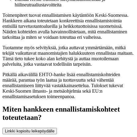
hiilineutraaliustavoitteita
Toimenpiteet tuovat ennallistamisen käytäntöön Keski-Suomessa.
Hankkeen aikana toteutetaan konkreettisia ennallistamistoimia
entisillä turvetuotantoalueilla ja heikkotuottoisissa suometsissä.
Näiden kohteiden avulla havainnollistetaan, mitä ennallistaminen
tarkoittaa ja miten se voidaan toteuttaa eri vaiheissa.
Tuotamme myös selvityksiä, jotka auttavat ymmärtämään, mitkä
tekijät vaikuttavat maanomistajien halukkuuteen ennallistaa maitaan.
Tämä tieto tukee koko alan kehitystä ja auttaa muotoilemaan
palveluita, jotka vastaavat todellisiin tarpeisiin.
Pitkällä aikavälillä EHTO-hanke lisää ennallistamiskohteiden
määrää, parantaa työn laatua ja tuottavuutta sekä vähentää
ennallistamiseen liittyvää vastakkainasettelua. Tulokset tukevat
Keski-Suomen ilmasto- ja metsäohjelmia sekä EU:n
ennallistamisasetuksen toimeenpanoa.
Miten hankkeen ennallistamiskohteet
toteutetaan?
Linkki kopioitu leikepöydälle