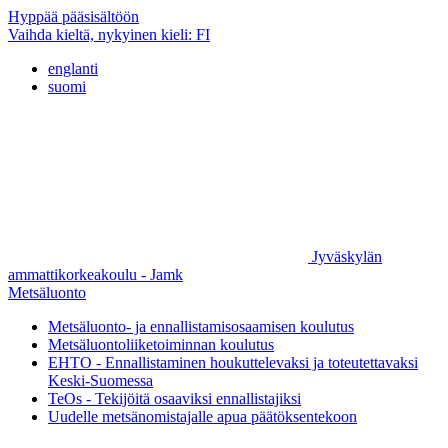
Hyppää pääsisältöön
Vaihda kieltä, nykyinen kieli:
FI
englanti
suomi
Jyväskylän
ammattikorkeakoulu - Jamk
Metsäluonto
Metsäluonto- ja ennallistamisosaamisen koulutus
Metsäluontoliiketoiminnan koulutus
EHTO - Ennallistaminen houkuttelevaksi ja toteutettavaksi
Keski-Suomessa
TeOs - Tekijöitä osaaviksi ennallistajiksi
Uudelle metsänomistajalle apua päätöksentekoon