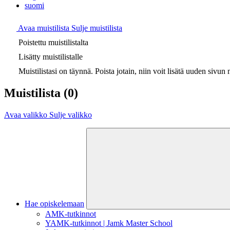
suomi
Avaa muistilista
Sulje muistilista
Poistettu muistilistalta
Lisätty muistilistalle
Muistilistasi on täynnä. Poista jotain, niin voit lisätä uuden sivun m
Muistilista
(0)
Avaa valikko
Sulje valikko
Hae opiskelemaan
AMK-tutkinnot
YAMK-tutkinnot | Jamk Master School