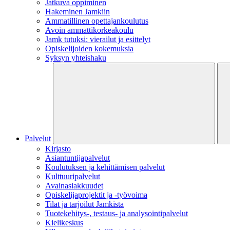
Jatkuva oppiminen
Hakeminen Jamkiin
Ammatillinen opettajankoulutus
Avoin ammattikorkeakoulu
Jamk tutuksi: vierailut ja esittelyt
Opiskelijoiden kokemuksia
Syksyn yhteishaku
Palvelut
Kirjasto
Asiantuntijapalvelut
Koulutuksen ja kehittämisen palvelut
Kulttuuripalvelut
Avainasiakkuudet
Opiskelijaprojektit​ ja -työvoima
Tilat ja tarjoilut Jamkista
Tuotekehitys-, testaus- ja analysointipalvelut
Kielikeskus