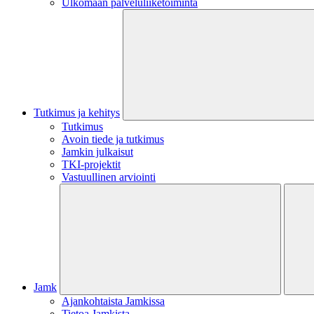
Ulkomaan palveluliiketoiminta
Tutkimus ja kehitys
Tutkimus
Avoin tiede ja tutkimus
Jamkin julkaisut
TKI-projektit
Vastuullinen arviointi
Jamk
Ajankohtaista Jamkissa
Tietoa Jamkista