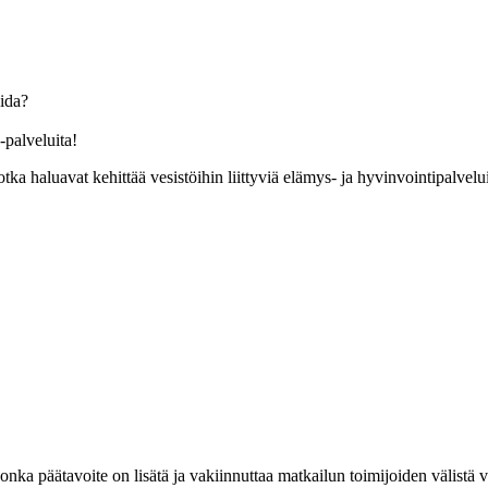
ida?
-palveluita!
otka haluavat kehittää vesistöihin liittyviä elämys- ja hyvinvointipalvelui
 jonka
päätavoite on lisätä ja vakiinnuttaa matkailun toimijoiden välistä ve