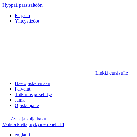
Hyppää pääsisältöön
Kirjasto
Yhteystiedot
Linkki etusivulle
Hae opiskelemaan
Palvelut
Tutkimus ja kehitys
Jamk
Opiskelijalle
Avaa ja sulje haku
Vaihda kieltä, nykyinen kieli:
FI
englanti