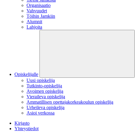
Organisaatio
Vahvuudet
Töihin Jamkiin
Alumnit
Lahjoita
Opiskelijalle
Uusi opiskelija
Tutkinto-opiskelija
Avoimen opiskelija
Vieraileva opiskelija
Ammatillisen opettajakorkeakoulun opiskelija
Urheileva opiskelija
Asioi verkossa
Kirjasto
Yhteystiedot