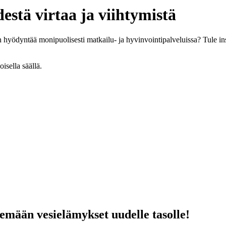
tä virtaa ja viihtymistä
n hyödyntää monipuolisesti matkailu- ja hyvinvointipalveluissa? Tule ins
emään vesielämykset uudelle tasolle!