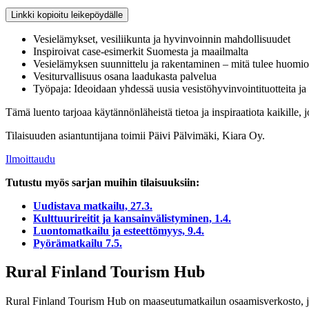
Linkki kopioitu leikepöydälle
Vesielämykset, vesiliikunta ja hyvinvoinnin mahdollisuudet
Inspiroivat case-esimerkit Suomesta ja maailmalta
Vesielämyksen suunnittelu ja rakentaminen – mitä tulee huomio
Vesiturvallisuus osana laadukasta palvelua
Työpaja: Ideoidaan yhdessä uusia vesistöhyvinvointituotteita ja 
Tämä luento tarjoaa käytännönläheistä tietoa ja inspiraatiota kaikille, j
Tilaisuuden asiantuntijana toimii Päivi Pälvimäki, Kiara Oy.
Ilmoittaudu
Tutustu myös sarjan muihin tilaisuuksiin:
Uudistava matkailu, 27.3.
Kulttuurireitit ja kansainvälistyminen, 1.4.
Luontomatkailu ja esteettömyys, 9.4.
Pyörämatkailu 7.5.
Rural Finland Tourism Hub
Rural Finland Tourism Hub on maaseutumatkailun osaamisverkosto,