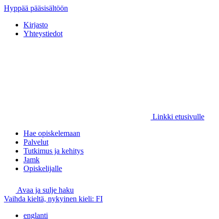
Hyppää pääsisältöön
Kirjasto
Yhteystiedot
Linkki etusivulle
Hae opiskelemaan
Palvelut
Tutkimus ja kehitys
Jamk
Opiskelijalle
Avaa ja sulje haku
Vaihda kieltä, nykyinen kieli:
FI
englanti