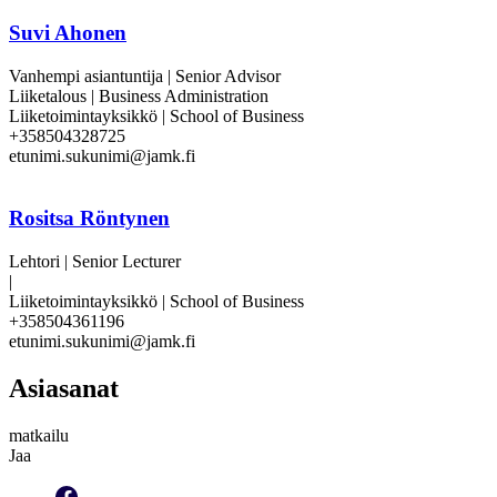
Suvi Ahonen
Vanhempi asiantuntija | Senior Advisor
Liiketalous | Business Administration
Liiketoimintayksikkö | School of Business
+358504328725
etunimi.sukunimi@jamk.fi
Rositsa Röntynen
Lehtori | Senior Lecturer
|
Liiketoimintayksikkö | School of Business
+358504361196
etunimi.sukunimi@jamk.fi
Asiasanat
matkailu
Jaa