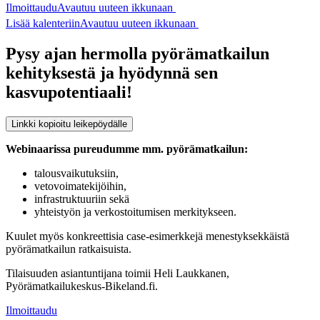
Ilmoittaudu
Avautuu uuteen ikkunaan
Lisää kalenteriin
Avautuu uuteen ikkunaan
Pysy ajan hermolla pyörämatkailun
kehityksestä ja hyödynnä sen
kasvupotentiaali!
Linkki kopioitu leikepöydälle
Webinaarissa pureudumme mm. pyörämatkailun:
talousvaikutuksiin,
vetovoimatekijöihin,
infrastruktuuriin sekä
yhteistyön ja verkostoitumisen merkitykseen.
Kuulet myös konkreettisia case-esimerkkejä menestyksekkäistä
pyörämatkailun ratkaisuista.
Tilaisuuden asiantuntijana toimii Heli Laukkanen,
Pyörämatkailukeskus-Bikeland.fi.
Ilmoittaudu