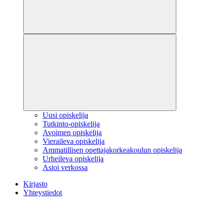
Uusi opiskelija
Tutkinto-opiskelija
Avoimen opiskelija
Vieraileva opiskelija
Ammatillisen opettajakorkeakoulun opiskelija
Urheileva opiskelija
Asioi verkossa
Kirjasto
Yhteystiedot