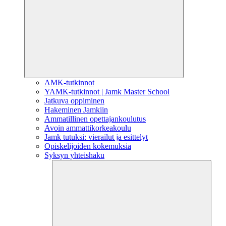
AMK-tutkinnot
YAMK-tutkinnot | Jamk Master School
Jatkuva oppiminen
Hakeminen Jamkiin
Ammatillinen opettajankoulutus
Avoin ammattikorkeakoulu
Jamk tutuksi: vierailut ja esittelyt
Opiskelijoiden kokemuksia
Syksyn yhteishaku