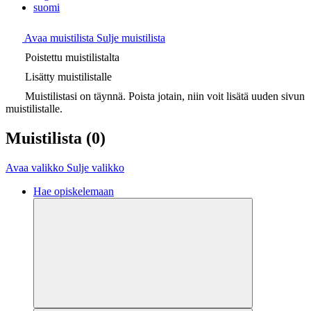
suomi
Avaa muistilista
Sulje muistilista
Poistettu muistilistalta
Lisätty muistilistalle
Muistilistasi on täynnä. Poista jotain, niin voit lisätä uuden sivun
muistilistalle.
Muistilista
(0)
Avaa valikko
Sulje valikko
Hae opiskelemaan