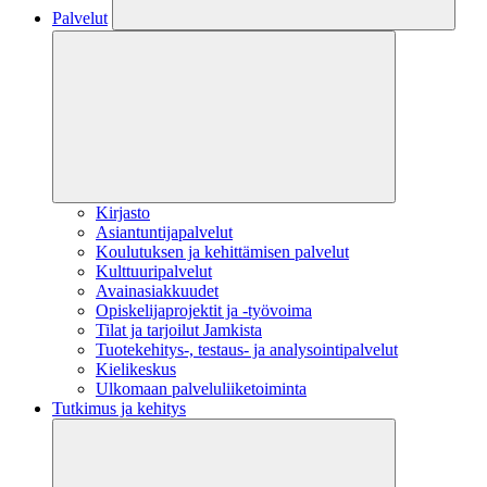
Palvelut
Kirjasto
Asiantuntijapalvelut
Koulutuksen ja kehittämisen palvelut
Kulttuuripalvelut
Avainasiakkuudet
Opiskelijaprojektit​ ja -työvoima
Tilat ja tarjoilut Jamkista
Tuotekehitys-, testaus- ja analysointipalvelut
Kielikeskus
Ulkomaan palveluliiketoiminta
Tutkimus ja kehitys