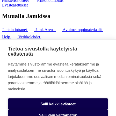
rekisteriselosteet
Alasottoilmoitus
Evästeasetukset
Muualla Jamkissa
Jamkin intranet
Jamk Arena
Avoimet oppimateriaalit
Help
Verkkolehdet
Pl 207 | 40101 Jyväskylä
puh. +358 20 743 8100
Tietoa sivustolla käytetyistä
fax. +358 14 449 9694
evästeistä
Käytämme sivustollamme evästeitä kerätäksemme ja
analysoidaksemme sivuston suorituskykyä ja käyttöä,
tarjotaksemme sosiaalisen median ominaisuuksia sekä
parantaaksemme ja räätälöidäksemme sisältöä ja
mainoksia.
Salli kaikki evästeet
Salli vain välttämätön