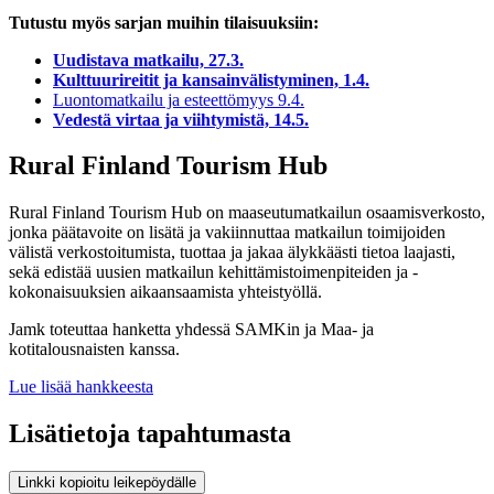
Tutustu myös sarjan muihin tilaisuuksiin:
Uudistava matkailu, 27.3.
Kulttuurireitit ja kansainvälistyminen, 1.4.
Luontomatkailu ja esteettömyys 9.4.
Vedestä virtaa ja viihtymistä, 14.5.
Rural Finland Tourism Hub
Rural Finland Tourism Hub on maaseutumatkailun osaamisverkosto,
jonka
päätavoite on lisätä ja vakiinnuttaa matkailun toimijoiden
välistä verkostoitumista, tuottaa ja jakaa älykkäästi tietoa laajasti,
sekä edistää uusien matkailun kehittämistoimenpiteiden ja -
kokonaisuuksien aikaansaamista yhteistyöllä.
Jamk toteuttaa hanketta yhdessä SAMKin ja Maa- ja
kotitalousnaisten kanssa.
Lue lisää hankkeesta
Lisätietoja tapahtumasta
Linkki kopioitu leikepöydälle