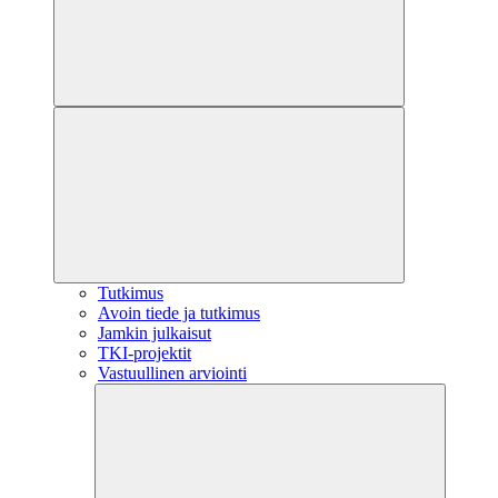
Tutkimus
Avoin tiede ja tutkimus
Jamkin julkaisut
TKI-projektit
Vastuullinen arviointi