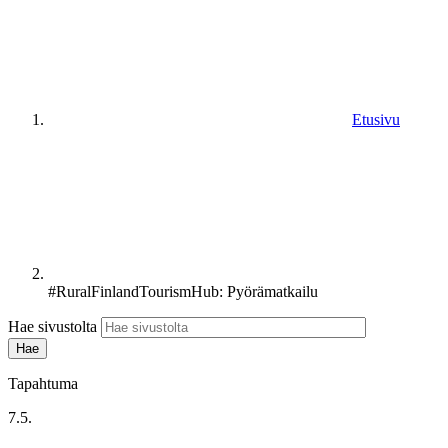
Etusivu
#RuralFinlandTourismHub: Pyörämatkailu
Hae sivustolta
Tapahtuma
7.5.