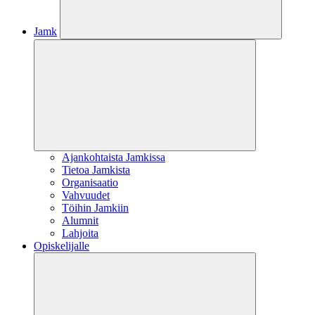
Jamk
Ajankohtaista Jamkissa
Tietoa Jamkista
Organisaatio
Vahvuudet
Töihin Jamkiin
Alumnit
Lahjoita
Opiskelijalle