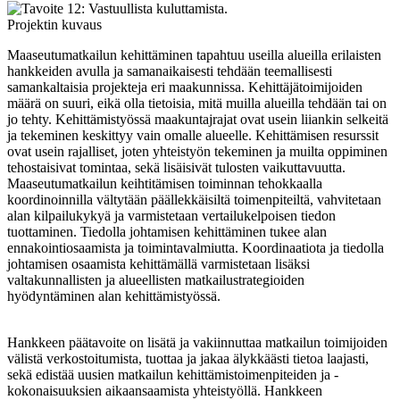
Projektin kuvaus
Maaseutumatkailun kehittäminen tapahtuu useilla alueilla erilaisten
hankkeiden avulla ja samanaikaisesti tehdään teemallisesti
samankaltaisia projekteja eri maakunnissa. Kehittäjätoimijoiden
määrä on suuri, eikä olla tietoisia, mitä muilla alueilla tehdään tai on
jo tehty. Kehittämistyössä maakuntajrajat ovat usein liiankin selkeitä
ja tekeminen keskittyy vain omalle alueelle. Kehittämisen resurssit
ovat usein rajalliset, joten yhteistyön tekeminen ja muilta oppiminen
tehostaisivat tomintaa, sekä lisäisivät tulosten vaikuttavuutta.
Maaseutumatkailun keihtitämisen toiminnan tehokkaalla
koordinoinnilla vältytään päällekkäisiltä toimenpiteiltä, vahvitetaan
alan kilpailukykyä ja varmistetaan vertailukelpoisen tiedon
tuottaminen. Tiedolla johtamisen kehittäminen tukee alan
ennakointiosaamista ja toimintavalmiutta. Koordinaatiota ja tiedolla
johtamisen osaamista kehittämällä varmistetaan lisäksi
valtakunnallisten ja alueellisten matkailustrategioiden
hyödyntäminen alan kehittämistyössä.
Hankkeen päätavoite on lisätä ja vakiinnuttaa matkailun toimijoiden
välistä verkostoitumista, tuottaa ja jakaa älykkäästi tietoa laajasti,
sekä edistää uusien matkailun kehittämistoimenpiteiden ja -
kokonaisuuksien aikaansaamista yhteistyöllä. Hankkeen