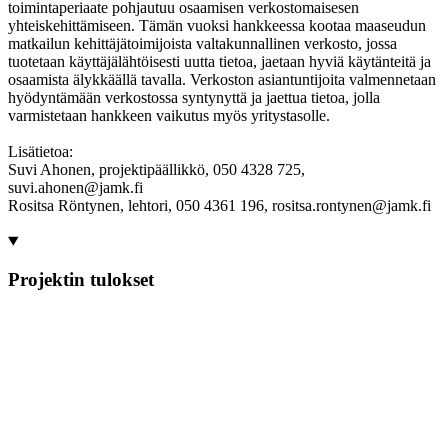
toimintaperiaate pohjautuu osaamisen verkostomaisesen
yhteiskehittämiseen. Tämän vuoksi hankkeessa kootaa maaseudun
matkailun kehittäjätoimijoista valtakunnallinen verkosto, jossa
tuotetaan käyttäjälähtöisesti uutta tietoa, jaetaan hyviä käytänteitä ja
osaamista älykkäällä tavalla. Verkoston asiantuntijoita valmennetaan
hyödyntämään verkostossa syntynyttä ja jaettua tietoa, jolla
varmistetaan hankkeen vaikutus myös yritystasolle.
Lisätietoa:
Suvi Ahonen, projektipäällikkö, 050 4328 725,
suvi.ahonen@jamk.fi
Rositsa Röntynen, lehtori, 050 4361 196, rositsa.rontynen@jamk.fi
Projektin tulokset