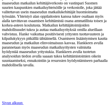
maaseudun matkailun kehittäjäverkosto on vastinpari Suomen
suurien kaupunkien matkailuyhteisöille ja verkostolle, joka jättää
valitettavan usein maaseudun matkailukehittäjät huomioimatta
työssään. Yhteistyö alan oppilaitosten kanssa tukee osaltaan myös
alalla tarvittavan osaamisen kehittämistä osana ammatillista toisen ja
korkea-asteen koulutusta. Matkailun kehittäjätoimijoiden
mahdollisuudet tukea ja auttaa matkailuyrityksiä omilla alueillaan
vahvistuu. Hanke vaikuttaa positiivisesti yritysten tuottavuuteen ja
kilpailukykyyn pitkälllä tähtäimellä. Osamiseen lisääntymisen kautta
maaseudun ja matkailun elinvoimaisuus kasvaa. Hankkeen avulla
parannetaan myös maaseudun matkailuyritysten valmiutta
hyödyntää maaseudun yritystukia. Hankkeen avulla tuotetun
analysoidun tiedon avulla saaaan tukea kehittämistoimien oikein
suuntaamiseksi, ennakointiin ja resurssien hyödyntämiseen parhaalla
mahdollisella tavalla.
Sivun alkuun