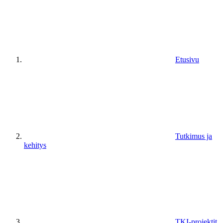
Etusivu
Tutkimus ja
kehitys
TKI-projektit