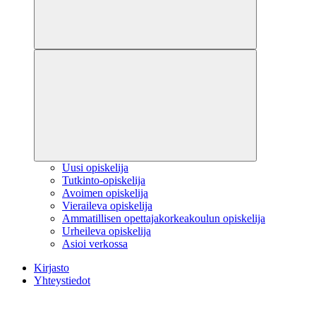
Uusi opiskelija
Tutkinto-opiskelija
Avoimen opiskelija
Vieraileva opiskelija
Ammatillisen opettajakorkeakoulun opiskelija
Urheileva opiskelija
Asioi verkossa
Kirjasto
Yhteystiedot