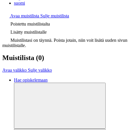
suomi
Avaa muistilista
Sulje muistilista
Poistettu muistilistalta
Lisätty muistilistalle
Muistilistasi on täynnä. Poista jotain, niin voit lisätä uuden sivun
muistilistalle.
Muistilista
(0)
Avaa valikko
Sulje valikko
Hae opiskelemaan