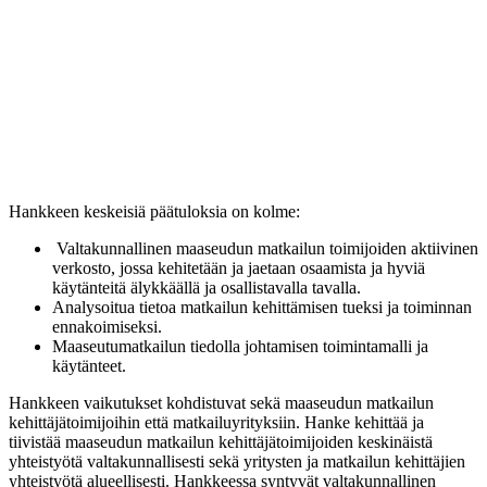
Hankkeen keskeisiä päätuloksia on kolme:
Valtakunnallinen maaseudun matkailun toimijoiden aktiivinen
verkosto, jossa kehitetään ja jaetaan osaamista ja hyviä
käytänteitä älykkäällä ja osallistavalla tavalla.
Analysoitua tietoa matkailun kehittämisen tueksi ja toiminnan
ennakoimiseksi.
Maaseutumatkailun tiedolla johtamisen toimintamalli ja
käytänteet.
Hankkeen vaikutukset kohdistuvat sekä maaseudun matkailun
kehittäjätoimijoihin että matkailuyrityksiin. Hanke kehittää ja
tiivistää maaseudun matkailun kehittäjätoimijoiden keskinäistä
yhteistyötä valtakunnallisesti sekä yritysten ja matkailun kehittäjien
yhteistyötä alueellisesti. Hankkeessa syntyvät valtakunnallinen