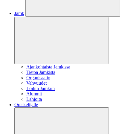
Jamk
Ajankohtaista Jamkissa
Tietoa Jamkista
Organisaatio
Vahvuudet
Töihin Jamkiin
Alumnit
Lahjoita
Opiskelijalle