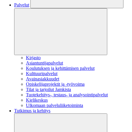
Palvelut
Kirjasto
Asiantuntijapalvelut
Koulutuksen ja kehittämisen palvelut
Kulttuuripalvelut
Avainasiakkuudet
Opiskelijaprojektit​ ja -työvoima
Tilat ja tarjoilut Jamkista
Tuotekehitys-, testaus- ja analysointipalvelut
Kielikeskus
Ulkomaan palveluliiketoiminta
Tutkimus ja kehitys