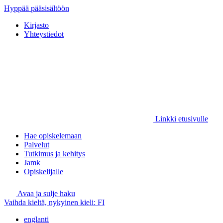
Hyppää pääsisältöön
Kirjasto
Yhteystiedot
Linkki etusivulle
Hae opiskelemaan
Palvelut
Tutkimus ja kehitys
Jamk
Opiskelijalle
Avaa ja sulje haku
Vaihda kieltä, nykyinen kieli:
FI
englanti