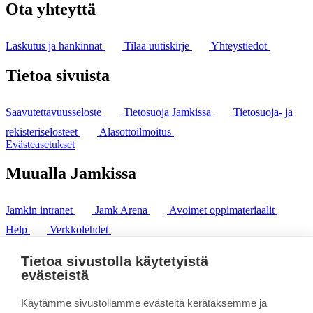
Ota yhteyttä
Laskutus ja hankinnat
Tilaa uutiskirje
Yhteystiedot
Tietoa sivuista
Saavutettavuusseloste
Tietosuoja Jamkissa
Tietosuoja- ja
rekisteriselosteet
Alasottoilmoitus
Evästeasetukset
Muualla Jamkissa
Jamkin intranet
Jamk Arena
Avoimet oppimateriaalit
Help
Verkkolehdet
Pl 207 | 40101 Jyväskylä
puh. +358 20 743 8100
Tietoa sivustolla käytetyistä
fax. +358 14 449 9694
evästeistä
Käytämme sivustollamme evästeitä kerätäksemme ja