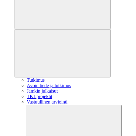
Tutkimus
Avoin tiede ja tutkimus
Jamkin julkaisut
TKI-projektit
Vastuullinen arviointi