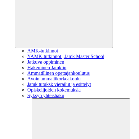
AMK-tutkinnot
YAMK-tutkinnot | Jamk Master School
Jatkuva oppiminen
Hakeminen Jamkiin
Ammatillinen opettajankoulutus
Avoin ammattikorkeakoulu
Jamk tutuksi: vierailut ja esittelyt
Opiskelijoiden kokemuksia
Syksyn yhteishaku