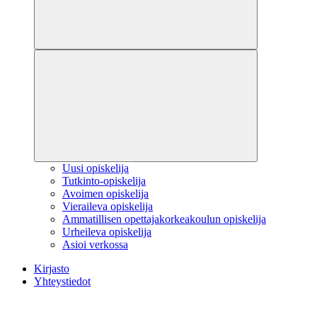
Uusi opiskelija
Tutkinto-opiskelija
Avoimen opiskelija
Vieraileva opiskelija
Ammatillisen opettajakorkeakoulun opiskelija
Urheileva opiskelija
Asioi verkossa
Kirjasto
Yhteystiedot