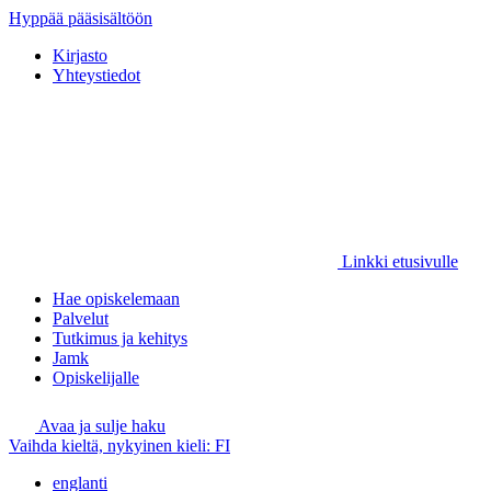
Hyppää pääsisältöön
Kirjasto
Yhteystiedot
Linkki etusivulle
Hae opiskelemaan
Palvelut
Tutkimus ja kehitys
Jamk
Opiskelijalle
Avaa ja sulje haku
Vaihda kieltä, nykyinen kieli:
FI
englanti