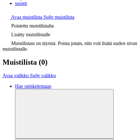
suomi
Avaa muistilista
Sulje muistilista
Poistettu muistilistalta
Lisätty muistilistalle
Muistilistasi on täynnä. Poista jotain, niin voit lisätä uuden sivun
muistilistalle.
Muistilista
(0)
Avaa valikko
Sulje valikko
Hae opiskelemaan