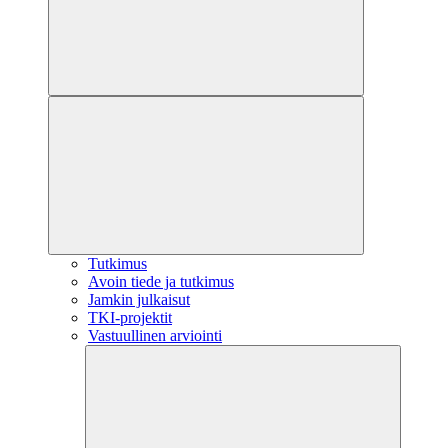
Tutkimus
Avoin tiede ja tutkimus
Jamkin julkaisut
TKI-projektit
Vastuullinen arviointi