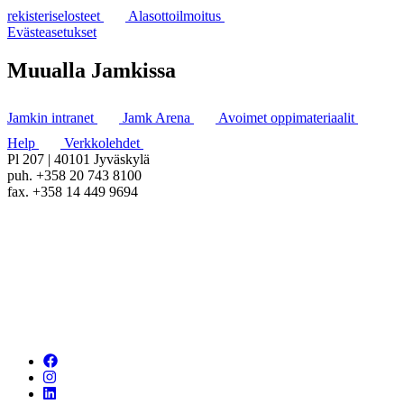
rekisteriselosteet
Alasottoilmoitus
Evästeasetukset
Muualla Jamkissa
Jamkin intranet
Jamk Arena
Avoimet oppimateriaalit
Help
Verkkolehdet
Pl 207 | 40101 Jyväskylä
puh. +358 20 743 8100
fax. +358 14 449 9694