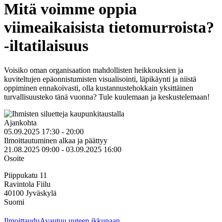
Mitä voimme oppia
viimeaikaisista tietomurroista?
-iltatilaisuus
Voisiko oman organisaation mahdollisten heikkouksien ja
kuviteltujen epäonnistumisten visualisointi, läpikäynti ja niistä
oppiminen ennakoivasti, olla kustannustehokkain yksittäinen
turvallisuusteko tänä vuonna? Tule kuulemaan ja keskustelemaan!
Ajankohta
05.09.2025 17:30 - 20:00
Ilmoittautuminen alkaa ja päättyy
21.08.2025 09:00 - 03.09.2025 16:00
Osoite
Piippukatu 11
Ravintola Fiilu
40100
Jyväskylä
Suomi
Ilmoittaudu
Avautuu uuteen ikkunaan