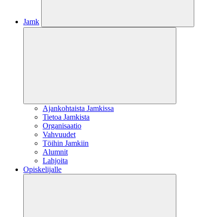
Jamk
Ajankohtaista Jamkissa
Tietoa Jamkista
Organisaatio
Vahvuudet
Töihin Jamkiin
Alumnit
Lahjoita
Opiskelijalle