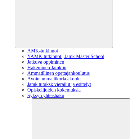
AMK-tutkinnot
YAMK-tutkinnot | Jamk Master School
Jatkuva oppiminen
Hakeminen Jamkiin
Ammatillinen opettajankoulutus
Avoin ammattikorkeakoulu
Jamk tutuksi: vierailut ja esittelyt
Opiskelijoiden kokemuksia
Syksyn yhteishaku