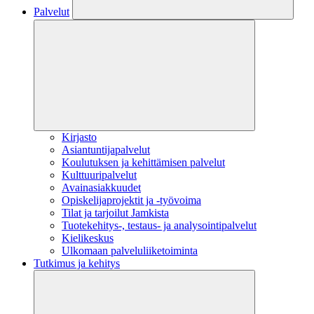
Palvelut
Kirjasto
Asiantuntijapalvelut
Koulutuksen ja kehittämisen palvelut
Kulttuuripalvelut
Avainasiakkuudet
Opiskelijaprojektit​ ja -työvoima
Tilat ja tarjoilut Jamkista
Tuotekehitys-, testaus- ja analysointipalvelut
Kielikeskus
Ulkomaan palveluliiketoiminta
Tutkimus ja kehitys