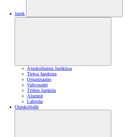
Jamk
Ajankohtaista Jamkissa
Tietoa Jamkista
Organisaatio
Vahvuudet
Töihin Jamkiin
Alumnit
Lahjoita
Opiskelijalle