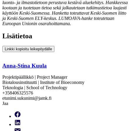
luonto- ja ilmastotietoon perustuva kestävä aluekehitys. Hankkeessa
kootaan ja tuotetaan tietoa sekä jalkautetaan tutkimustietoa laajasti
käyttöön Keski-Suomessa. Hanketta toteuttavat Keski-Suomen liitto
ja Keski-Suomen ELY-keskus. LUMOAVA-hanke toteutetaan
Euroopan Unionin osarahoittamana.
Lisätietoa
Linkki kopioitu leikepöydälle
Anna-Stina Kuula
Projektipäällikkö | Project Manager
Biotalousinstituutti | Institute of Bioeconomy
Teknologia | School of Technology
+358406325576
etunimi.sukunimi@jamk.fi
Jaa