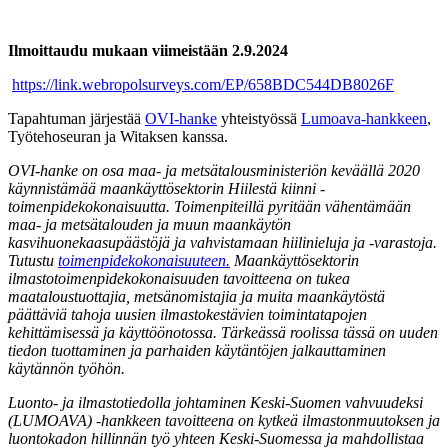
Ilmoittaudu mukaan viimeistään 2.9.2024
https://link.webropolsurveys.com/EP/658BDC544DB8026F
Tapahtuman järjestää
OVI-hanke
yhteistyössä
Lumoava-hankkeen
,
Työtehoseuran ja Witaksen kanssa.
OVI-hanke on osa maa- ja metsätalousministeriön keväällä 2020
käynnistämää maankäyttösektorin Hiilestä kiinni -
toimenpidekokonaisuutta. Toimenpiteillä pyritään vähentämään
maa- ja metsätalouden ja muun maankäytön
kasvihuonekaasupäästöjä ja vahvistamaan hiilinieluja ja -varastoja.
Tutustu
toimenpidekokonaisuuteen.
Maankäyttösektorin
ilmastotoimenpidekokonaisuuden tavoitteena on tukea
maataloustuottajia, metsänomistajia ja muita maankäytöstä
päättäviä tahoja uusien ilmastokestävien toimintatapojen
kehittämisessä ja käyttöönotossa. Tärkeässä roolissa tässä on uuden
tiedon tuottaminen ja parhaiden käytäntöjen jalkauttaminen
käytännön työhön.
Luonto- ja ilmastotiedolla johtaminen Keski-Suomen vahvuudeksi
(LUMOAVA) -hankkeen tavoitteena on kytkeä ilmastonmuutoksen ja
luontokadon hillinnän työ yhteen Keski-Suomessa ja mahdollistaa