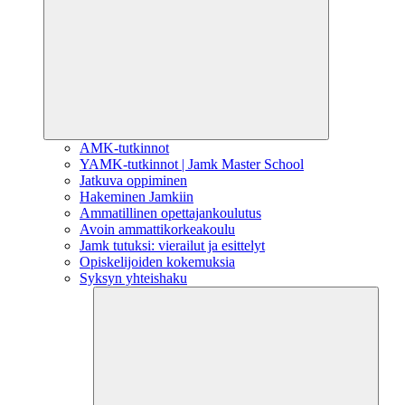
AMK-tutkinnot
YAMK-tutkinnot | Jamk Master School
Jatkuva oppiminen
Hakeminen Jamkiin
Ammatillinen opettajankoulutus
Avoin ammattikorkeakoulu
Jamk tutuksi: vierailut ja esittelyt
Opiskelijoiden kokemuksia
Syksyn yhteishaku