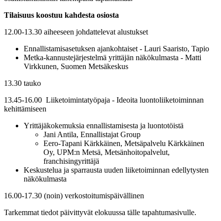
Tilaisuus koostuu kahdesta osiosta
12.00-13.30 aiheeseen johdattelevat alustukset
Ennallistamisasetuksen ajankohtaiset - Lauri Saaristo, Tapio
Metka-kannustejärjestelmä yrittäjän näkökulmasta - Matti
Virkkunen, Suomen Metsäkeskus
13.30 tauko
13.45-16.00
Liiketoimintatyöpaja - Ideoita luontoliiketoiminnan
kehittämiseen
Yrittäjäkokemuksia ennallistamisesta ja luontotöistä
Jani Antila, Ennallistajat Group
Eero-Tapani Kärkkäinen, Metsäpalvelu Kärkkäinen
Oy, UPM:n Metsä, Metsänhoitopalvelut,
franchisingyrittäjä
Keskustelua ja sparrausta uuden liiketoiminnan edellytysten
näkökulmasta
16.00-17.30 (noin) verkostoitumispäivällinen
Tarkemmat tiedot päivittyvät elokuussa tälle tapahtumasivulle.