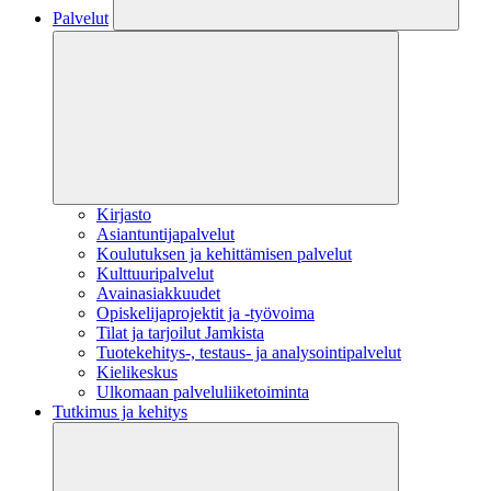
Palvelut
Kirjasto
Asiantuntijapalvelut
Koulutuksen ja kehittämisen palvelut
Kulttuuripalvelut
Avainasiakkuudet
Opiskelijaprojektit​ ja -työvoima
Tilat ja tarjoilut Jamkista
Tuotekehitys-, testaus- ja analysointipalvelut
Kielikeskus
Ulkomaan palveluliiketoiminta
Tutkimus ja kehitys