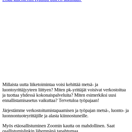
Millaista uutta liiketoimintaa voisi kehittää metsä- ja
luontoyrittäjyyteen liittyen? Miten pk-yrittäjät voisivat verkostoitua
ja tuottaa yhdessä kokonaispalveluita? Miten esimerkiksi uusi
ennallistamisasetus vaikuttaa? Tervetuloa työpajaan!
Järjestämme verkostoitumistapaamisen ja työpajan metsä-, luonto- ja
luonnontuoteyrittäjille ja alasta kiinnostuneille.
Myös etäosallistuminen Zoomin kautta on mahdollinen. Saat
osallistumislinkin lähempänä tapahtumaa.