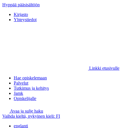
Hyppää pääsisältöön
Kirjasto
Yhteystiedot
Linkki etusivulle
Hae opiskelemaan
Palvelut
Tutkimus ja kehitys
Jamk
Opiskelijalle
Avaa ja sulje haku
Vaihda kieltä, nykyinen kieli:
FI
englanti