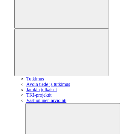
Tutkimus
Avoin tiede ja tutkimus
Jamkin julkaisut
TKI-projektit
Vastuullinen arviointi