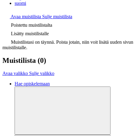
suomi
Avaa muistilista
Sulje muistilista
Poistettu muistilistalta
Lisätty muistilistalle
Muistilistasi on täynnä. Poista jotain, niin voit lisätä uuden sivun
muistilistalle.
Muistilista
(0)
Avaa valikko
Sulje valikko
Hae opiskelemaan