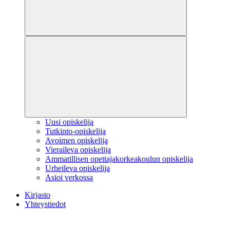
Uusi opiskelija
Tutkinto-opiskelija
Avoimen opiskelija
Vieraileva opiskelija
Ammatillisen opettajakorkeakoulun opiskelija
Urheileva opiskelija
Asioi verkossa
Kirjasto
Yhteystiedot