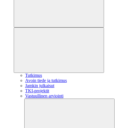
Tutkimus
Avoin tiede ja tutkimus
Jamkin julkaisut
TKI-projektit
Vastuullinen arviointi