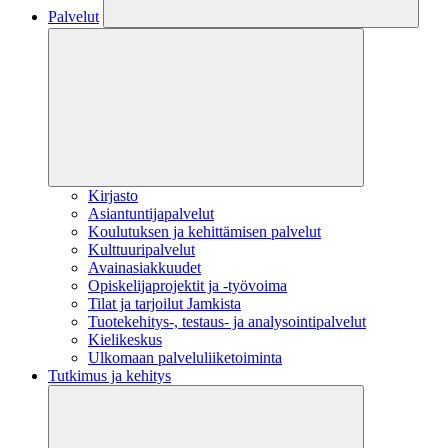
Palvelut
Kirjasto
Asiantuntijapalvelut
Koulutuksen ja kehittämisen palvelut
Kulttuuripalvelut
Avainasiakkuudet
Opiskelijaprojektit​ ja -työvoima
Tilat ja tarjoilut Jamkista
Tuotekehitys-, testaus- ja analysointipalvelut
Kielikeskus
Ulkomaan palveluliiketoiminta
Tutkimus ja kehitys