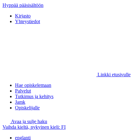
Hyppää pääsisältöön
Kirjasto
Yhteystiedot
Linkki etusivulle
Hae opiskelemaan
Palvelut
Tutkimus ja kehitys
Jamk
Opiskelijalle
Avaa ja sulje haku
Vaihda kieltä, nykyinen kieli:
FI
englanti