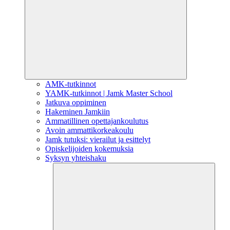
AMK-tutkinnot
YAMK-tutkinnot | Jamk Master School
Jatkuva oppiminen
Hakeminen Jamkiin
Ammatillinen opettajankoulutus
Avoin ammattikorkeakoulu
Jamk tutuksi: vierailut ja esittelyt
Opiskelijoiden kokemuksia
Syksyn yhteishaku