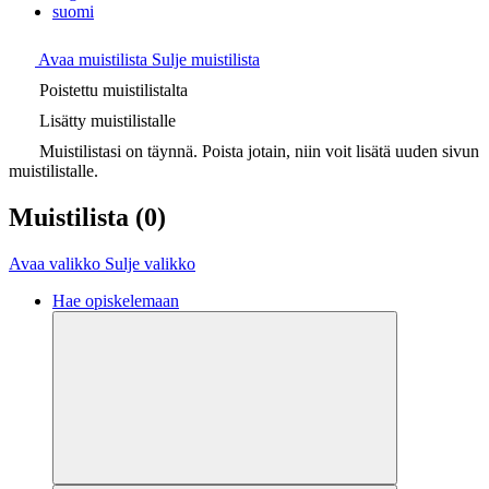
suomi
Avaa muistilista
Sulje muistilista
Poistettu muistilistalta
Lisätty muistilistalle
Muistilistasi on täynnä. Poista jotain, niin voit lisätä uuden sivun
muistilistalle.
Muistilista
(0)
Avaa valikko
Sulje valikko
Hae opiskelemaan