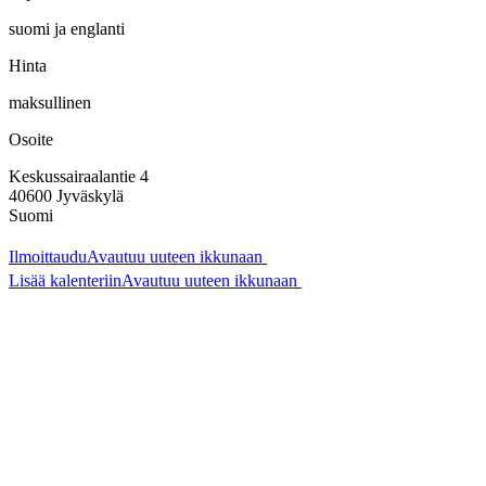
suomi ja englanti
Hinta
maksullinen
Osoite
Keskussairaalantie 4
40600
Jyväskylä
Suomi
Ilmoittaudu
Avautuu uuteen ikkunaan
Lisää kalenteriin
Avautuu uuteen ikkunaan