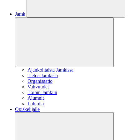
Jamk
Ajankohtaista Jamkissa
Tietoa Jamkista
Organisaatio
Vahvuudet
Töihin Jamkiin
Alumnit
Lahjoita
Opiskelijalle