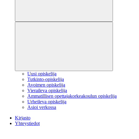
Uusi opiskelija
Tutkinto-opiskelija
Avoimen opiskelija
Vieraileva opiskelija
Ammatillisen opettajakorkeakoulun opiskelija
Urheileva opiskelija
Asioi verkossa
Kirjasto
Yhteystiedot