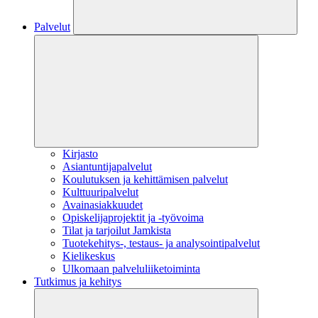
Palvelut
Kirjasto
Asiantuntijapalvelut
Koulutuksen ja kehittämisen palvelut
Kulttuuripalvelut
Avainasiakkuudet
Opiskelijaprojektit​ ja -työvoima
Tilat ja tarjoilut Jamkista
Tuotekehitys-, testaus- ja analysointipalvelut
Kielikeskus
Ulkomaan palveluliiketoiminta
Tutkimus ja kehitys