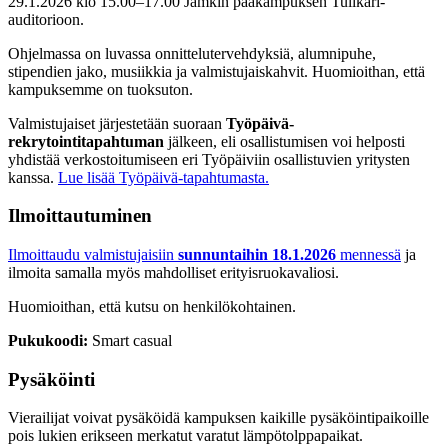
29.1.2026 klo 15.00–17.00 Jamkin pääkampuksen Tulikari-
auditorioon.
Ohjelmassa on luvassa onnittelutervehdyksiä, alumnipuhe,
stipendien jako, musiikkia ja valmistujaiskahvit.
Huomioithan, että
kampuksemme on tuoksuton.
Valmistujaiset järjestetään suoraan
Työpäivä-
rekrytointitapahtuman
jälkeen, eli osallistumisen voi helposti
yhdistää verkostoitumiseen eri Työpäiviin osallistuvien yritysten
kanssa.
Lue lisää Työpäivä-tapahtumasta.
Ilmoittautuminen
Ilmoittaudu valmistujaisiin
sunnuntaihin 18.1.2026
mennessä
ja
ilmoita samalla myös mahdolliset erityisruokavaliosi.
Huomioithan, että kutsu on henkilökohtainen.
Pukukoodi:
Smart casual
Pysäköinti
Vierailijat voivat pysäköidä kampuksen kaikille pysäköintipaikoille
pois lukien erikseen merkatut varatut lämpötolppapaikat.