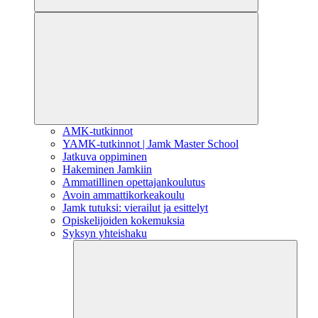
AMK-tutkinnot
YAMK-tutkinnot | Jamk Master School
Jatkuva oppiminen
Hakeminen Jamkiin
Ammatillinen opettajankoulutus
Avoin ammattikorkeakoulu
Jamk tutuksi: vierailut ja esittelyt
Opiskelijoiden kokemuksia
Syksyn yhteishaku