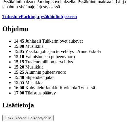
Pysäköintimaksu eParking-sovelluksella. Pysäköinti maksaa 2 €/h ja
tapahtuu sisäänajojärjestyksessä.
Tutustu eParking-pysäköintiohjeeseen
Ohjelma
14.45
Juhlasali Tulikarin ovet aukevat
15.00
Musiikkia
15.05
Yksikönjohtajan tervehdys - Anne Eskola
15.10
Valmistuneen puheenvuoro
15.15
Tradenomiliiton tervehdys
15.20
Musiikkia
15.25
Alumnin puheenvuoro
15.40
Stipendien jako
15.55
Musiikkia
16.00
Kahvittelu Jamkin Ravintola Twistissä
17.00
Tilaisuus päättyy
Lisätietoja
Linkki kopioitu leikepöydälle