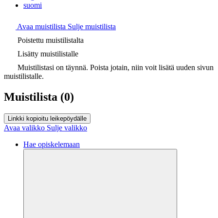
suomi
Avaa muistilista
Sulje muistilista
Poistettu muistilistalta
Lisätty muistilistalle
Muistilistasi on täynnä. Poista jotain, niin voit lisätä uuden sivun
muistilistalle.
Muistilista
(0)
Linkki kopioitu leikepöydälle
Avaa valikko
Sulje valikko
Hae opiskelemaan