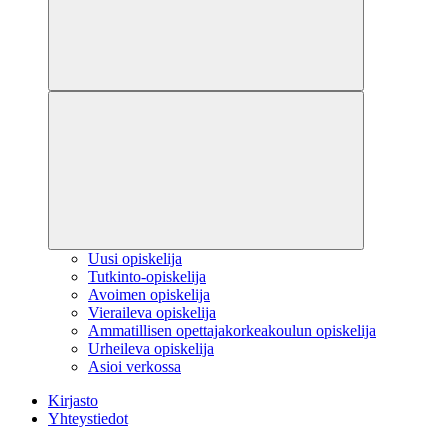
Uusi opiskelija
Tutkinto-opiskelija
Avoimen opiskelija
Vieraileva opiskelija
Ammatillisen opettajakorkeakoulun opiskelija
Urheileva opiskelija
Asioi verkossa
Kirjasto
Yhteystiedot