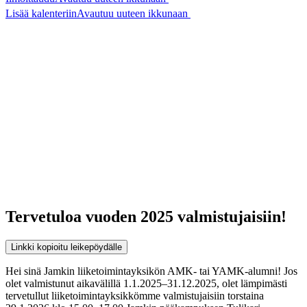
Lisää kalenteriin
Avautuu uuteen ikkunaan
Tervetuloa vuoden 2025 valmistujaisiin!
Linkki kopioitu leikepöydälle
Hei sinä Jamkin liiketoimintayksikön AMK- tai YAMK-alumni! Jos
olet valmistunut aikavälillä 1.1.2025–31.12.2025, olet lämpimästi
tervetullut liiketoimintayksikkömme valmistujaisiin torstaina