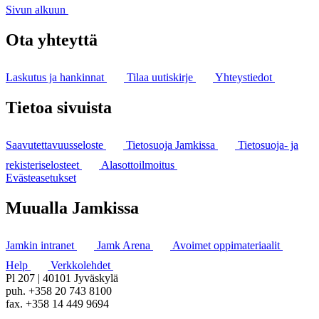
Sivun alkuun
Ota yhteyttä
Laskutus ja hankinnat
Tilaa uutiskirje
Yhteystiedot
Tietoa sivuista
Saavutettavuusseloste
Tietosuoja Jamkissa
Tietosuoja- ja
rekisteriselosteet
Alasottoilmoitus
Evästeasetukset
Muualla Jamkissa
Jamkin intranet
Jamk Arena
Avoimet oppimateriaalit
Help
Verkkolehdet
Pl 207 | 40101 Jyväskylä
puh. +358 20 743 8100
fax. +358 14 449 9694