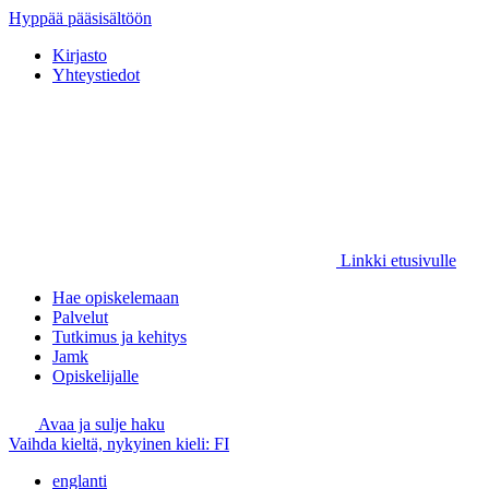
Hyppää pääsisältöön
Kirjasto
Yhteystiedot
Linkki etusivulle
Hae opiskelemaan
Palvelut
Tutkimus ja kehitys
Jamk
Opiskelijalle
Avaa ja sulje haku
Vaihda kieltä, nykyinen kieli:
FI
englanti