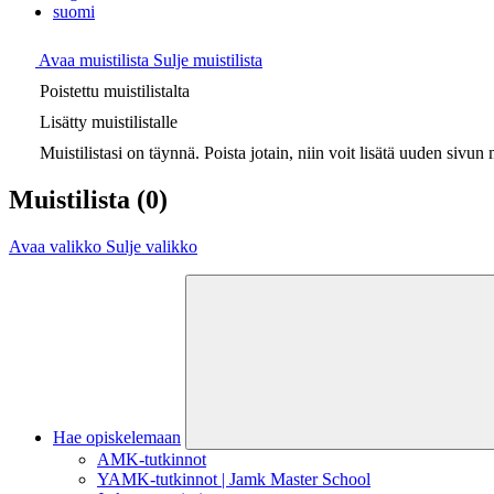
suomi
Avaa muistilista
Sulje muistilista
Poistettu muistilistalta
Lisätty muistilistalle
Muistilistasi on täynnä. Poista jotain, niin voit lisätä uuden sivun m
Muistilista
(0)
Avaa valikko
Sulje valikko
Hae opiskelemaan
AMK-tutkinnot
YAMK-tutkinnot | Jamk Master School