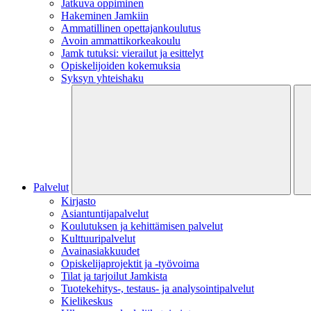
Jatkuva oppiminen
Hakeminen Jamkiin
Ammatillinen opettajankoulutus
Avoin ammattikorkeakoulu
Jamk tutuksi: vierailut ja esittelyt
Opiskelijoiden kokemuksia
Syksyn yhteishaku
Palvelut
Kirjasto
Asiantuntijapalvelut
Koulutuksen ja kehittämisen palvelut
Kulttuuripalvelut
Avainasiakkuudet
Opiskelijaprojektit​ ja -työvoima
Tilat ja tarjoilut Jamkista
Tuotekehitys-, testaus- ja analysointipalvelut
Kielikeskus