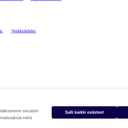
lp
Verkkolehdet
oidaksemme sivuston
Salli kaikki evästeet
minaisuuksia sekä