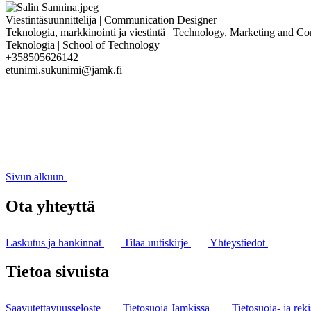
Viestintäsuunnittelija | Communication Designer
Teknologia, markkinointi ja viestintä | Technology, Marketing and 
Teknologia | School of Technology
+358505626142
etunimi.sukunimi@jamk.fi
Sivun alkuun
Ota yhteyttä
Laskutus ja hankinnat
Tilaa uutiskirje
Yhteystiedot
Tietoa sivuista
Saavutettavuusseloste
Tietosuoja Jamkissa
Tietosuoja- ja reki