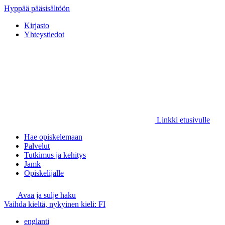
Hyppää pääsisältöön
Kirjasto
Yhteystiedot
Linkki etusivulle
Hae opiskelemaan
Palvelut
Tutkimus ja kehitys
Jamk
Opiskelijalle
Avaa ja sulje haku
Vaihda kieltä, nykyinen kieli:
FI
englanti