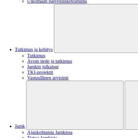
Ulkomaan palveluliiketoiminta
Tutkimus ja kehitys
Tutkimus
Avoin tiede ja tutkimus
Jamkin julkaisut
TKI-projektit
Vastuullinen arviointi
Jamk
Ajankohtaista Jamkissa
Tietoa Jamkista