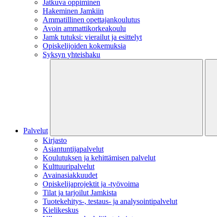
Jatkuva oppiminen
Hakeminen Jamkiin
Ammatillinen opettajankoulutus
Avoin ammattikorkeakoulu
Jamk tutuksi: vierailut ja esittelyt
Opiskelijoiden kokemuksia
Syksyn yhteishaku
Palvelut
Kirjasto
Asiantuntijapalvelut
Koulutuksen ja kehittämisen palvelut
Kulttuuripalvelut
Avainasiakkuudet
Opiskelijaprojektit​ ja -työvoima
Tilat ja tarjoilut Jamkista
Tuotekehitys-, testaus- ja analysointipalvelut
Kielikeskus