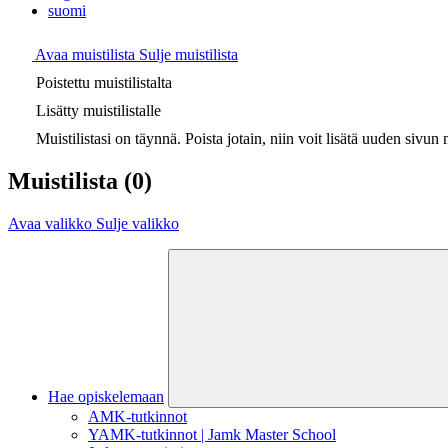
suomi
Avaa muistilista
Sulje muistilista
Poistettu muistilistalta
Lisätty muistilistalle
Muistilistasi on täynnä. Poista jotain, niin voit lisätä uuden sivun m
Muistilista
(0)
Avaa valikko
Sulje valikko
Hae opiskelemaan
AMK-tutkinnot
YAMK-tutkinnot | Jamk Master School