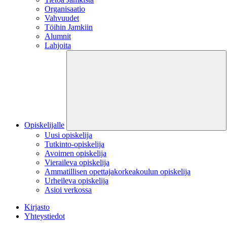
Organisaatio
Vahvuudet
Töihin Jamkiin
Alumnit
Lahjoita
Opiskelijalle
Uusi opiskelija
Tutkinto-opiskelija
Avoimen opiskelija
Vieraileva opiskelija
Ammatillisen opettajakorkeakoulun opiskelija
Urheileva opiskelija
Asioi verkossa
Kirjasto
Yhteystiedot