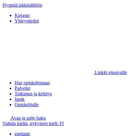
Hyppää pääsisältöön
Kirjasto
Yhteystiedot
Linkki etusivulle
Hae opiskelemaan
Palvelut
Tutkimus ja kehitys
Jamk
Opiskelijalle
Avaa ja sulje haku
Vaihda kieltä, nykyinen kieli:
FI
englanti