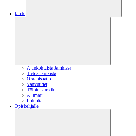
Jamk
Ajankohtaista Jamkissa
Tietoa Jamkista
Organisaatio
Vahvuudet
Töihin Jamkiin
Alumnit
Lahjoita
Opiskelijalle