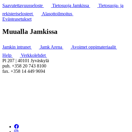
Saavutettavuusseloste
Tietosuoja Jamkissa
Tietosuoja- ja
rekisteriselosteet
Alasottoilmoitus
Evästeasetukset
Muualla Jamkissa
Jamkin intranet
Jamk Arena
Avoimet oppimateriaalit
Help
Verkkolehdet
Pl 207 | 40101 Jyväskylä
puh. +358 20 743 8100
fax. +358 14 449 9694