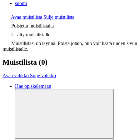
suomi
Avaa muistilista
Sulje muistilista
Poistettu muistilistalta
Lisätty muistilistalle
Muistilistasi on täynnä. Poista jotain, niin voit lisätä uuden sivun
muistilistalle.
Muistilista
(0)
Avaa valikko
Sulje valikko
Hae opiskelemaan