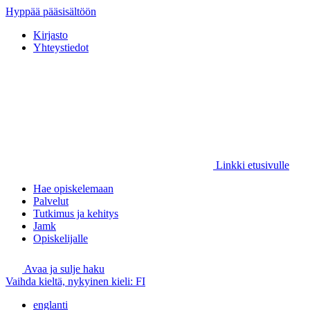
Hyppää pääsisältöön
Kirjasto
Yhteystiedot
Linkki etusivulle
Hae opiskelemaan
Palvelut
Tutkimus ja kehitys
Jamk
Opiskelijalle
Avaa ja sulje haku
Vaihda kieltä, nykyinen kieli:
FI
englanti