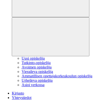
Uusi opiskelija
Tutkinto-opiskelija
Avoimen opiskelija
Vieraileva opiskelija
Ammatillisen opettajakorkeakoulun opiskelija
Urheileva opiskelija
Asioi verkossa
Kirjasto
Yhteystiedot