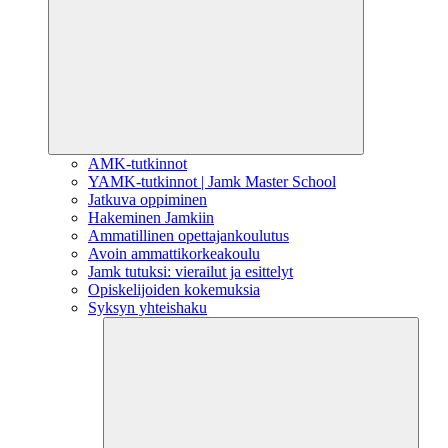
AMK-tutkinnot
YAMK-tutkinnot | Jamk Master School
Jatkuva oppiminen
Hakeminen Jamkiin
Ammatillinen opettajankoulutus
Avoin ammattikorkeakoulu
Jamk tutuksi: vierailut ja esittelyt
Opiskelijoiden kokemuksia
Syksyn yhteishaku