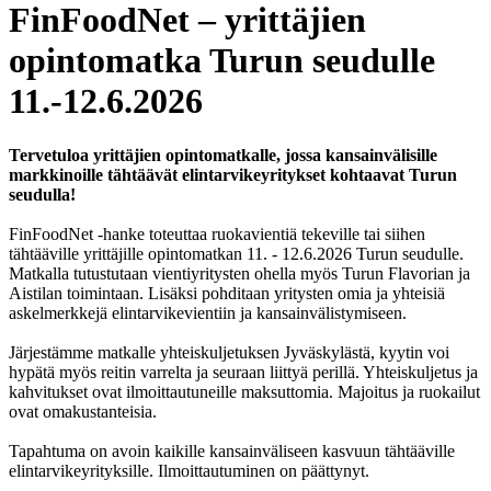
FinFoodNet – yrittäjien
opintomatka Turun seudulle
11.-12.6.2026
Tervetuloa yrittäjien opintomatkalle, jossa kansainvälisille
markkinoille tähtäävät elintarvikeyritykset kohtaavat Turun
seudulla!
FinFoodNet -hanke toteuttaa ruokavientiä tekeville tai siihen
tähtääville yrittäjille opintomatkan 11. - 12.6.2026 Turun seudulle.
Matkalla tutustutaan vientiyritysten ohella myös Turun Flavorian ja
Aistilan toimintaan. Lisäksi pohditaan yritysten omia ja yhteisiä
askelmerkkejä elintarvikevientiin ja kansainvälistymiseen.
Järjestämme matkalle yhteiskuljetuksen Jyväskylästä, kyytin voi
hypätä myös reitin varrelta ja seuraan liittyä perillä. Yhteiskuljetus ja
kahvitukset ovat ilmoittautuneille maksuttomia. Majoitus ja ruokailut
ovat omakustanteisia.
Tapahtuma on avoin kaikille kansainväliseen kasvuun tähtääville
elintarvikeyrityksille. Ilmoittautuminen on päättynyt.