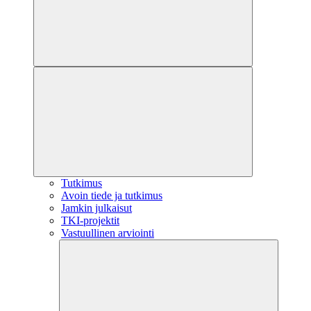
Tutkimus
Avoin tiede ja tutkimus
Jamkin julkaisut
TKI-projektit
Vastuullinen arviointi