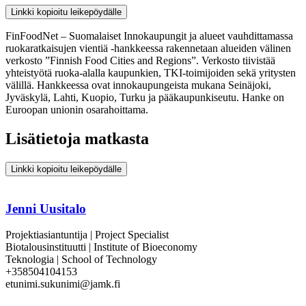
Linkki kopioitu leikepöydälle
FinFoodNet – Suomalaiset Innokaupungit ja alueet vauhdittamassa
ruokaratkaisujen vientiä -hankkeessa rakennetaan alueiden välinen
verkosto ”Finnish Food Cities and Regions”. Verkosto tiivistää
yhteistyötä ruoka-alalla kaupunkien, TKI-toimijoiden sekä yritysten
välillä. Hankkeessa ovat innokaupungeista mukana Seinäjoki,
Jyväskylä, Lahti, Kuopio, Turku ja pääkaupunkiseutu. Hanke on
Euroopan unionin osarahoittama.
Lisätietoja matkasta
Linkki kopioitu leikepöydälle
Jenni Uusitalo
Projektiasiantuntija | Project Specialist
Biotalousinstituutti | Institute of Bioeconomy
Teknologia | School of Technology
+358504104153
etunimi.sukunimi@jamk.fi