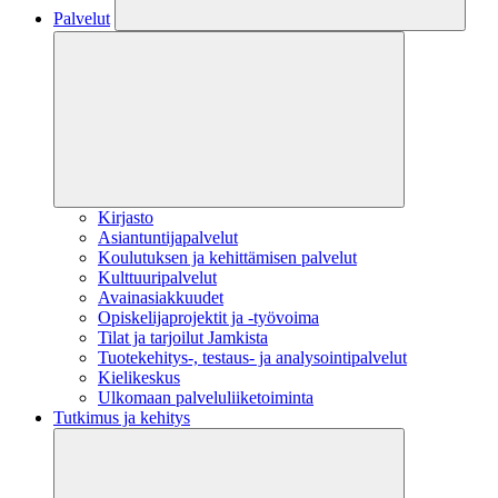
Palvelut
Kirjasto
Asiantuntijapalvelut
Koulutuksen ja kehittämisen palvelut
Kulttuuripalvelut
Avainasiakkuudet
Opiskelijaprojektit​ ja -työvoima
Tilat ja tarjoilut Jamkista
Tuotekehitys-, testaus- ja analysointipalvelut
Kielikeskus
Ulkomaan palveluliiketoiminta
Tutkimus ja kehitys