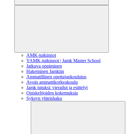
AMK-tutkinnot
YAMK-tutkinnot | Jamk Master School
Jatkuva oppiminen
Hakeminen Jamkiin
Ammatillinen opettajankoulutus
Avoin ammattikorkeakoulu
Jamk tutuksi: vierailut ja esittelyt
Opiskelijoiden kokemuksia
Syksyn yhteishaku