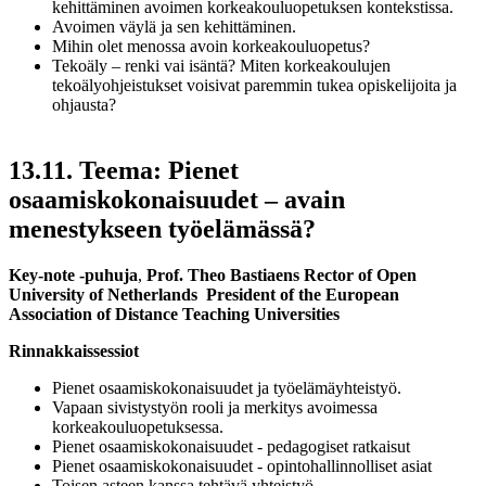
kehittäminen avoimen korkeakouluopetuksen kontekstissa.
Avoimen väylä ja sen kehittäminen.
Mihin olet menossa avoin korkeakouluopetus?
Tekoäly – renki vai isäntä? Miten korkeakoulujen
tekoälyohjeistukset voisivat paremmin tukea opiskelijoita ja
ohjausta?
13.11. Teema: Pienet
osaamiskokonaisuudet – avain
menestykseen työelämässä?
Key-note -puhuja
,
Prof.
Theo Bastiaens
Rector of Open
University of Netherlands
President of the European
Association of Distance Teaching Universities
Rinnakkaissessiot
Pienet osaamiskokonaisuudet ja työelämäyhteistyö.
Vapaan sivistystyön rooli ja merkitys avoimessa
korkeakouluopetuksessa.
Pienet osaamiskokonaisuudet - pedagogiset ratkaisut
Pienet osaamiskokonaisuudet - opintohallinnolliset asiat
Toisen asteen kanssa tehtävä yhteistyö.