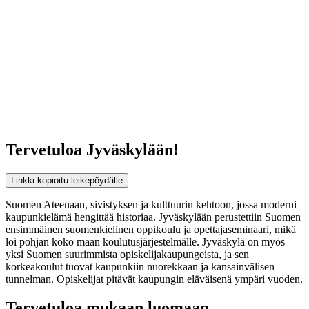
Tervetuloa Jyväskylään!
Linkki kopioitu leikepöydälle
Suomen Ateenaan, sivistyksen ja kulttuurin kehtoon, jossa moderni
kaupunkielämä hengittää historiaa. Jyväskylään perustettiin Suomen
ensimmäinen suomenkielinen oppikoulu ja opettajaseminaari, mikä
loi pohjan koko maan koulutusjärjestelmälle. Jyväskylä on myös
yksi Suomen suurimmista opiskelijakaupungeista, ja sen
korkeakoulut tuovat kaupunkiin nuorekkaan ja kansainvälisen
tunnelman. Opiskelijat pitävät kaupungin eläväisenä ympäri vuoden.
Tervetuloa mukaan luomaan