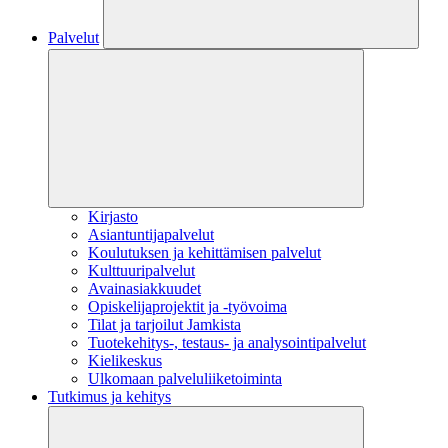
Palvelut
Kirjasto
Asiantuntijapalvelut
Koulutuksen ja kehittämisen palvelut
Kulttuuripalvelut
Avainasiakkuudet
Opiskelijaprojektit​ ja -työvoima
Tilat ja tarjoilut Jamkista
Tuotekehitys-, testaus- ja analysointipalvelut
Kielikeskus
Ulkomaan palveluliiketoiminta
Tutkimus ja kehitys