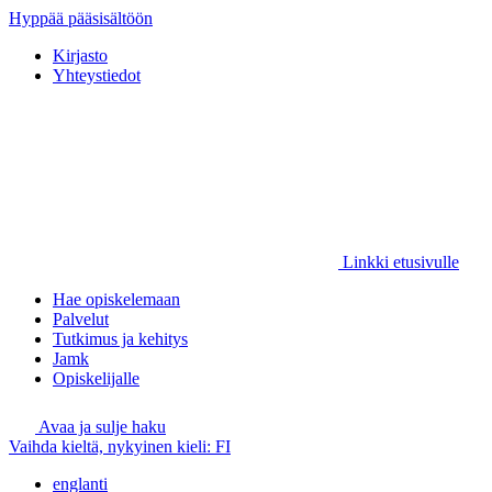
Hyppää pääsisältöön
Kirjasto
Yhteystiedot
Linkki etusivulle
Hae opiskelemaan
Palvelut
Tutkimus ja kehitys
Jamk
Opiskelijalle
Avaa ja sulje haku
Vaihda kieltä, nykyinen kieli:
FI
englanti