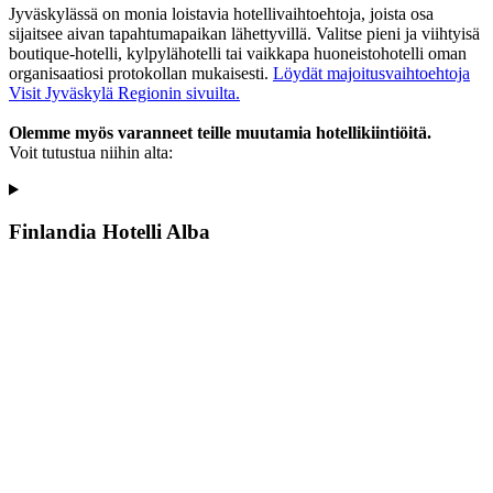
Jyväskylässä on monia loistavia hotellivaihtoehtoja, joista osa
sijaitsee aivan tapahtumapaikan lähettyvillä. Valitse pieni ja viihtyisä
boutique-hotelli, kylpylähotelli tai vaikkapa huoneistohotelli oman
organisaatiosi protokollan mukaisesti.
Löydät majoitusvaihtoehtoja
Visit Jyväskylä Regionin sivuilta.
Olemme myös varanneet teille muutamia hotellikiintiöitä.
Voit tutustua niihin alta:
Finlandia Hotelli Alba