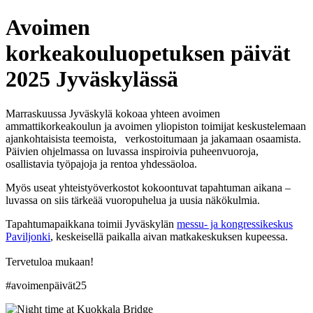
Avoimen
korkeakouluopetuksen päivät
2025 Jyväskylässä
Marraskuussa Jyväskylä kokoaa yhteen avoimen
ammattikorkeakoulun ja avoimen yliopiston toimijat keskustelemaan
ajankohtaisista teemoista, verkostoitumaan ja jakamaan osaamista.
Päivien ohjelmassa on luvassa inspiroivia puheenvuoroja,
osallistavia työpajoja ja rentoa yhdessäoloa.
Myös useat yhteistyöverkostot kokoontuvat tapahtuman aikana –
luvassa on siis tärkeää vuoropuhelua ja uusia näkökulmia.
Tapahtumapaikkana toimii Jyväskylän
messu- ja kongressikeskus
Paviljonki
, keskeisellä paikalla aivan matkakeskuksen kupeessa.
Tervetuloa mukaan!
#avoimenpäivät25