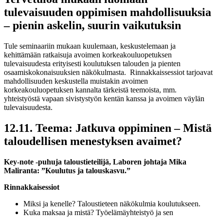
tulevaisuuden oppimisen mahdollisuuksia
– pienin askelin, suurin vaikutuksin
Tule seminaariin mukaan kuulemaan, keskustelemaan ja
kehittämään ratkaisuja avoimen korkeakouluopetuksen
tulevaisuudesta erityisesti koulutuksen talouden ja pienten
osaamiskokonaisuuksien näkökulmasta. Rinnakkaissessiot tarjoavat
mahdollisuuden keskustella muistakin avoimen
korkeakouluopetuksen kannalta tärkeistä teemoista, mm.
yhteistyöstä vapaan sivistystyön kentän kanssa ja avoimen väylän
tulevaisuudesta.
12.11. Teema: Jatkuva oppiminen – Mistä
taloudellisen menestyksen avaimet?
Key-note -puhuja taloustieteilijä, Laboren johtaja Mika
Maliranta: ”Koulutus ja talouskasvu.”
Rinnakkaisessiot
Miksi ja kenelle? Taloustieteen näkökulmia koulutukseen.
Kuka maksaa ja mistä? Työelämäyhteistyö ja sen