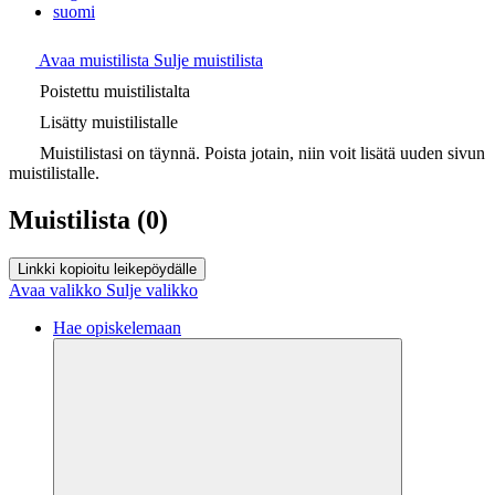
suomi
Avaa muistilista
Sulje muistilista
Poistettu muistilistalta
Lisätty muistilistalle
Muistilistasi on täynnä. Poista jotain, niin voit lisätä uuden sivun
muistilistalle.
Muistilista
(0)
Linkki kopioitu leikepöydälle
Avaa valikko
Sulje valikko
Hae opiskelemaan