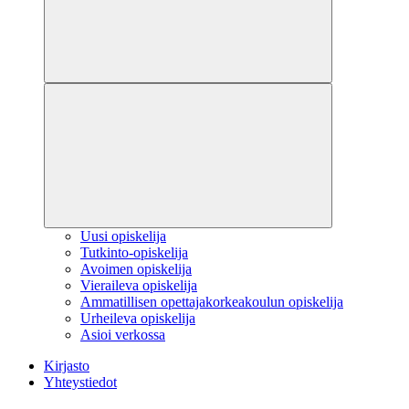
Uusi opiskelija
Tutkinto-opiskelija
Avoimen opiskelija
Vieraileva opiskelija
Ammatillisen opettajakorkeakoulun opiskelija
Urheileva opiskelija
Asioi verkossa
Kirjasto
Yhteystiedot