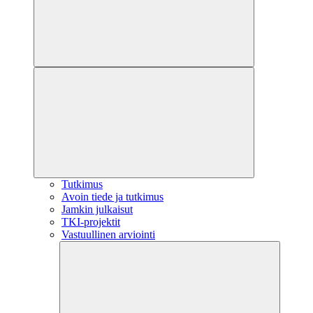
Tutkimus
Avoin tiede ja tutkimus
Jamkin julkaisut
TKI-projektit
Vastuullinen arviointi