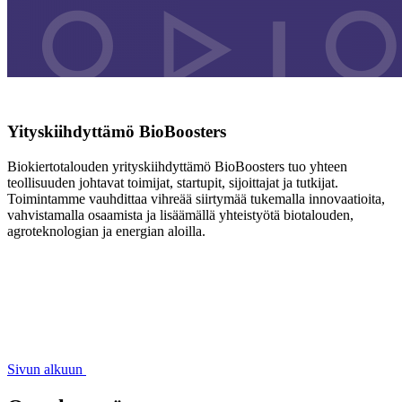
Yityskiihdyttämö BioBoosters
Biokiertotalouden yrityskiihdyttämö BioBoosters tuo yhteen
teollisuuden johtavat toimijat, startupit, sijoittajat ja tutkijat.
Toimintamme vauhdittaa vihreää siirtymää tukemalla innovaatioita,
vahvistamalla osaamista ja lisäämällä yhteistyötä biotalouden,
agroteknologian ja energian aloilla.
Sivun alkuun