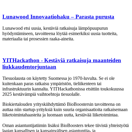
Lunawood Innovaatiohaku – Parasta purusta
Lunawood etsi uusia, kestäviä ratkaisuja lämpöpuupurun
hyödyntämiseen, tavoitteena löytää esimerkiksi uusia tuotteita,
materiaalia tai prosessien raaka-aineita.
YITHackathon - Kestäviä ratkaisuja maanteiden
liukkaudentorjuntaan
Tiesuolausta on käytetty Suomessa jo 1970-luvulta. Se ei ole
kuitenkaan paras ratkaisu ympäristön, tieliikenteen tai
infrastruktuurin kannalta. YITHackathonissa etsittiin toukokuussa
2025 kestävämpiä vaihtoehtoja tiesuolalle.
Biokiertalouden yrityskiihdyttämö BioBoostersin tavoitteena on
auttaa niin startup-yrityksiä kuin suuria organisaatioita ratkaisemaan
liiketoimintahaasteita ja luomaan uutta, kestävää liiketoimintaa.
Oman asiantuntijatiimin lisäksi BioBoosters tekee tiivistä yhteistyötä
laajan kansallisen ja kansainvälisen asiantuntija- ja