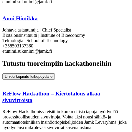
etunimi.sukunimi@jamk.fi
Anni Hintikka
Johtava asiantuntija | Chief Specialist
Biotalousinstituutti | Institute of Bioeconomy
Teknologia | School of Technology
+358503137360
etunimi.sukunimi@jamk.fi
Tutustu tuoreimpiin hackathoneihin
Linkki kopioitu leikepöydälle
ReFlow Hackathon – Kiertotalous alkaa
sivuvirroista
ReFlow Hackathonissa etsittiin konkreettisia tapoja hyödyntää
prosessiteollisuuden sivuvirtoja. Voittajaksi nousi sähkö- ja
automaatiotekniikan insinööriopiskelijoiden Jamk Leväryhmä, joka
hyödyntäisi mikrolevää sivuvirrat kasvualustana.