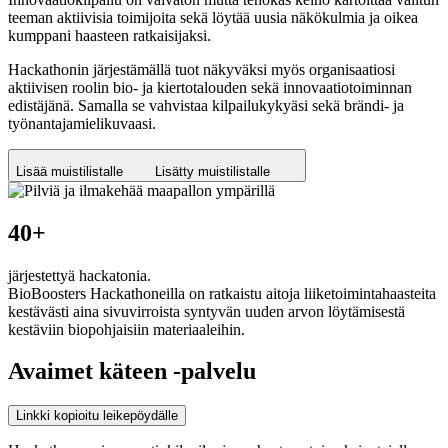
teeman aktiivisia toimijoita sekä löytää uusia näkökulmia ja oikea
kumppani haasteen ratkaisijaksi.
Hackathonin järjestämällä tuot näkyväksi myös organisaatiosi
aktiivisen roolin bio
‑
ja kiertotalouden sekä innovaatiotoiminnan
edistäjänä. Samalla se vahvistaa kilpailukykyäsi sekä brändi
‑
ja
työnantajamielikuvaasi.
Lisää muistilistalle
Lisätty muistilistalle
40+
järjestettyä hackatonia.
BioBoosters Hackathoneilla on ratkaistu aitoja liiketoimintahaasteita
kestävästi aina sivuvirroista syntyvän uuden arvon löytämisestä
kestäviin biopohjaisiin materiaaleihin.
Avaimet käteen -palvelu
Linkki kopioitu leikepöydälle