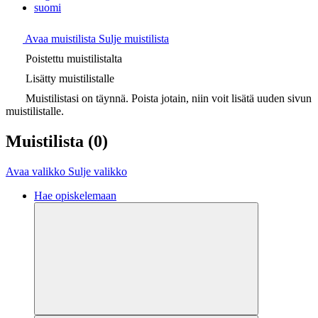
suomi
Avaa muistilista
Sulje muistilista
Poistettu muistilistalta
Lisätty muistilistalle
Muistilistasi on täynnä. Poista jotain, niin voit lisätä uuden sivun
muistilistalle.
Muistilista
(0)
Avaa valikko
Sulje valikko
Hae opiskelemaan