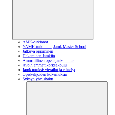
AMK-tutkinnot
YAMK-tutkinnot | Jamk Master School
Jatkuva oppiminen
Hakeminen Jamkiin
Ammatillinen opettajankoulutus
Avoin ammattikorkeakoulu
Jamk tutuksi: vierailut ja esittelyt
Opiskelijoiden kokemuksia
Syksyn yhteishaku