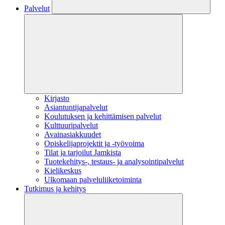
Palvelut
Kirjasto
Asiantuntijapalvelut
Koulutuksen ja kehittämisen palvelut
Kulttuuripalvelut
Avainasiakkuudet
Opiskelijaprojektit​ ja -työvoima
Tilat ja tarjoilut Jamkista
Tuotekehitys-, testaus- ja analysointipalvelut
Kielikeskus
Ulkomaan palveluliiketoiminta
Tutkimus ja kehitys