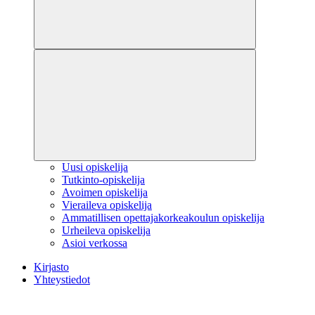
Uusi opiskelija
Tutkinto-opiskelija
Avoimen opiskelija
Vieraileva opiskelija
Ammatillisen opettajakorkeakoulun opiskelija
Urheileva opiskelija
Asioi verkossa
Kirjasto
Yhteystiedot