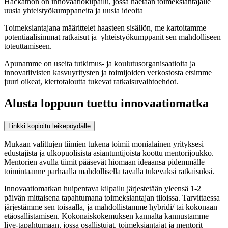
Hackathon on innovaatiokilpailu, jossa haetaan toimeksiantajalle
uusia yhteistyökumppaneita ja uusia ideoita
Toimeksiantajana määrittelet haasteen sisällön, me kartoitamme
potentiaalisimmat ratkaisut ja yhteistyökumppanit sen mahdolliseen
toteuttamiseen.
Apunamme on useita tutkimus- ja koulutusorganisaatioita ja
innovatiivisten kasvuyritysten ja toimijoiden verkostosta etsimme
juuri oikeat, kiertotaloutta tukevat ratkaisuvaihtoehdot.
Alusta loppuun tuettu innovaatiomatka
Linkki kopioitu leikepöydälle
Mukaan valittujen tiimien tukena toimii monialainen yrityksesi
edustajista ja ulkopuolisista asiantuntijoista koottu mentorijoukko.
Mentorien avulla tiimit pääsevät hiomaan ideaansa pidemmälle
toimintaanne parhaalla mahdollisella tavalla tukevaksi ratkaisuksi.
Innovaatiomatkan huipentava kilpailu järjestetään yleensä 1-2
päivän mittaisena tapahtumana toimeksiantajan tiloissa. Tarvittaessa
järjestämme sen toisaalla, ja mahdollistamme hybridi/ tai kokonaan
etäosallistamisen. Kokonaiskokemuksen kannalta kannustamme
live-tapahtumaan, jossa osallistujat, toimeksiantajat ja mentorit