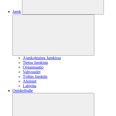
Jamk
Ajankohtaista Jamkissa
Tietoa Jamkista
Organisaatio
Vahvuudet
Töihin Jamkiin
Alumnit
Lahjoita
Opiskelijalle