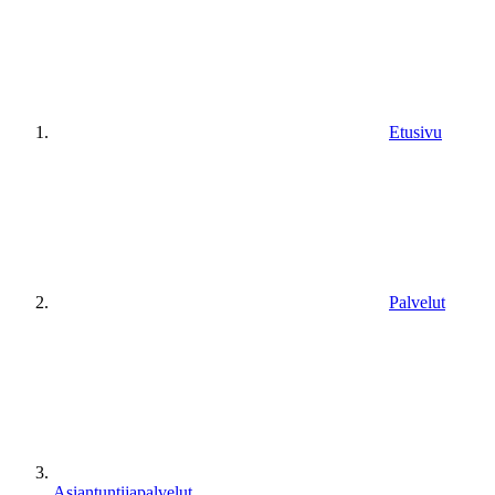
Etusivu
Palvelut
Asiantuntijapalvelut