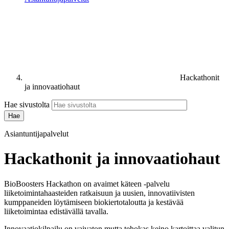
Hackathonit
ja innovaatiohaut
Hae sivustolta
Asiantuntijapalvelut
Hackathonit ja innovaatiohaut
BioBoosters Hackathon on avaimet käteen
‑
palvelu
liiketoimintahaasteiden ratkaisuun ja uusien, innovatiivisten
kumppaneiden löytämiseen biokiertotaloutta ja kestävää
liiketoimintaa edistävällä tavalla.
Innovaatiokilpailu on vaivaton mutta tehokas keino kartoittaa valitun