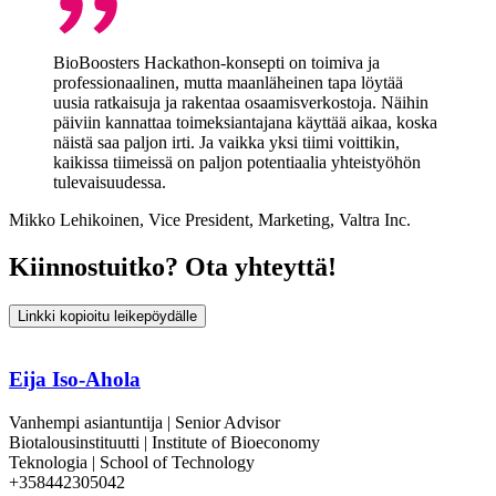
BioBoosters Hackathon-konsepti on toimiva ja
professionaalinen, mutta maanläheinen tapa löytää
uusia ratkaisuja ja rakentaa osaamisverkostoja. Näihin
päiviin kannattaa toimeksiantajana käyttää aikaa, koska
näistä saa paljon irti. Ja vaikka yksi tiimi voittikin,
kaikissa tiimeissä on paljon potentiaalia yhteistyöhön
tulevaisuudessa.
Mikko Lehikoinen, Vice President, Marketing, Valtra Inc.
Kiinnostuitko? Ota yhteyttä!
Linkki kopioitu leikepöydälle
Eija Iso-Ahola
Vanhempi asiantuntija | Senior Advisor
Biotalousinstituutti | Institute of Bioeconomy
Teknologia | School of Technology
+358442305042