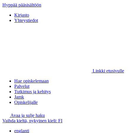
Hyppää pääsisältöön
Kirjasto
Yhteystiedot
Linkki etusivulle
Hae opiskelemaan
Palvelut
Tutkimus ja kehitys
Jamk
Opiskelijalle
Avaa ja sulje haku
Vaihda kieltä, nykyinen kieli:
FI
englanti