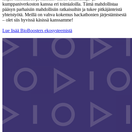
kumppaniverkoston kanssa eri toimialoilla. Tämä mahdollistaa
pääsyn parhaisiin mahdollisiin ratkaisuihin ja tukee pitkäjänteistä
yhteistyötä. Meillä on vahva kokemus hackathonien järjestämisestä
– olet siis hyvissä käsissä kanssamme!
Lue lisää BioBoosters ekosysteemistä