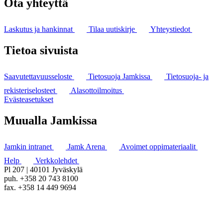
Ota yhteyttä
Laskutus ja hankinnat
Tilaa uutiskirje
Yhteystiedot
Tietoa sivuista
Saavutettavuusseloste
Tietosuoja Jamkissa
Tietosuoja- ja
rekisteriselosteet
Alasottoilmoitus
Evästeasetukset
Muualla Jamkissa
Jamkin intranet
Jamk Arena
Avoimet oppimateriaalit
Help
Verkkolehdet
Pl 207 | 40101 Jyväskylä
puh. +358 20 743 8100
fax. +358 14 449 9694