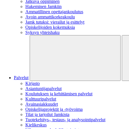
Jatkuva oppiminen
Hakeminen Jamkiin
Ammatillinen opettajankoulutus
Avoin ammattikorkeakoulu
Jamk tutuksi: vierailut ja esittelyt
Opiskelijoiden kokemuksia
Syksyn yhteishaku
Palvelut
Kirjasto
Asiantuntijapalvelut
Koulutuksen ja kehittämisen palvelut
Kulttuuripalvelut
Avainasiakkuudet
Opiskelijaprojektit​ ja -työvoima
Tilat ja tarjoilut Jamkista
Tuotekehitys-, testaus- ja analysointipalvelut
Kielikeskus