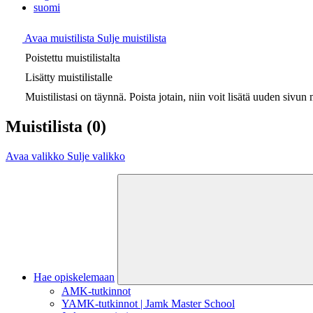
suomi
Avaa muistilista
Sulje muistilista
Poistettu muistilistalta
Lisätty muistilistalle
Muistilistasi on täynnä. Poista jotain, niin voit lisätä uuden sivun m
Muistilista
(0)
Avaa valikko
Sulje valikko
Hae opiskelemaan
AMK-tutkinnot
YAMK-tutkinnot | Jamk Master School