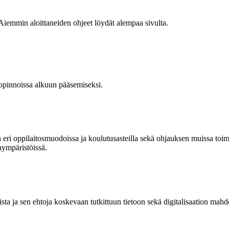
Aiemmin aloittaneiden ohjeet löydät alempaa sivulta.
opinnoissa alkuun pääsemiseksi.
 eri oppilaitosmuodoissa ja koulutusasteilla sekä ohjauksen muissa toi
aympäristöissä.
ta ja sen ehtoja koskevaan tutkittuun tietoon sekä digitalisaation mahdo