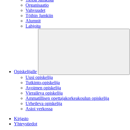
Organisaatio
Vahvuudet
Töihin Jamkiin
Alumnit
Lahjoita
Opiskelijalle
Uusi opiskelija
Tutkinto-opiskelija
Avoimen opiskelija
Vieraileva opiskelija
Ammatillisen opettajakorkeakoulun opiskelija
Urheileva opiskelija
Asioi verkossa
Kirjasto
Yhteystiedot