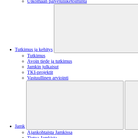
Ulkomaan palveluliiketoiminta
Tutkimus ja kehitys
Tutkimus
Avoin tiede ja tutkimus
Jamkin julkaisut
TKI-projektit
Vastuullinen arviointi
Jamk
Ajankohtaista Jamkissa
Tietoa Jamkista