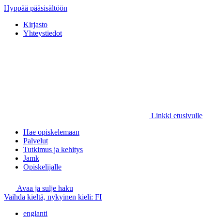
Hyppää pääsisältöön
Kirjasto
Yhteystiedot
Linkki etusivulle
Hae opiskelemaan
Palvelut
Tutkimus ja kehitys
Jamk
Opiskelijalle
Avaa ja sulje haku
Vaihda kieltä, nykyinen kieli:
FI
englanti