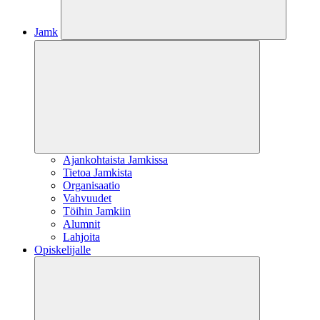
Jamk
Ajankohtaista Jamkissa
Tietoa Jamkista
Organisaatio
Vahvuudet
Töihin Jamkiin
Alumnit
Lahjoita
Opiskelijalle