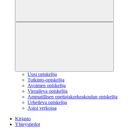
Uusi opiskelija
Tutkinto-opiskelija
Avoimen opiskelija
Vieraileva opiskelija
Ammatillisen opettajakorkeakoulun opiskelija
Urheileva opiskelija
Asioi verkossa
Kirjasto
Yhteystiedot