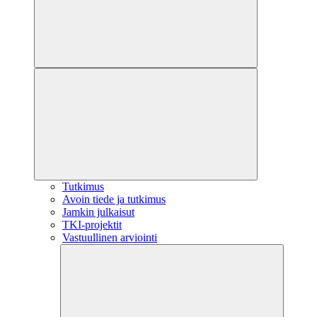
Tutkimus
Avoin tiede ja tutkimus
Jamkin julkaisut
TKI-projektit
Vastuullinen arviointi