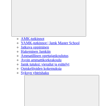
AMK-tutkinnot
YAMK-tutkinnot | Jamk Master School
Jatkuva oppiminen
Hakeminen Jamkiin
Ammatillinen opettajankoulutus
Avoin ammattikorkeakoulu
Jamk tutuksi: vierailut ja esittelyt
Opiskelijoiden kokemuksia
Syksyn yhteishaku