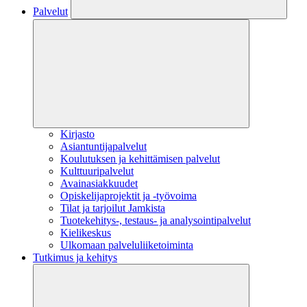
Palvelut
Kirjasto
Asiantuntijapalvelut
Koulutuksen ja kehittämisen palvelut
Kulttuuripalvelut
Avainasiakkuudet
Opiskelijaprojektit​ ja -työvoima
Tilat ja tarjoilut Jamkista
Tuotekehitys-, testaus- ja analysointipalvelut
Kielikeskus
Ulkomaan palveluliiketoiminta
Tutkimus ja kehitys