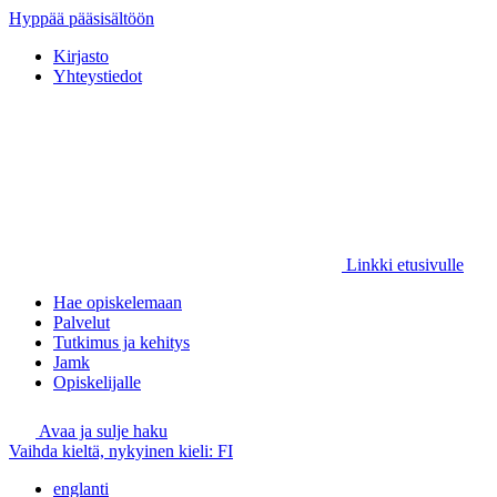
Hyppää pääsisältöön
Kirjasto
Yhteystiedot
Linkki etusivulle
Hae opiskelemaan
Palvelut
Tutkimus ja kehitys
Jamk
Opiskelijalle
Avaa ja sulje haku
Vaihda kieltä, nykyinen kieli:
FI
englanti