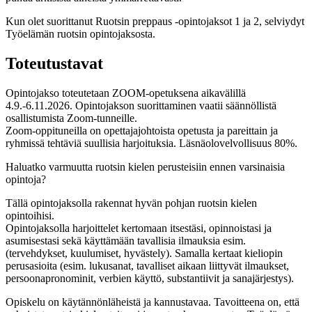
Kun olet suorittanut Ruotsin preppaus -opintojaksot 1 ja 2, selviydyt
Työelämän ruotsin opintojaksosta.
Toteutustavat
Opintojakso toteutetaan ZOOM-opetuksena aikavälillä
4.9.-6.11.2026. Opintojakson suorittaminen vaatii säännöllistä
osallistumista Zoom-tunneille.
Zoom-oppituneilla on opettajajohtoista opetusta ja pareittain ja
ryhmissä tehtäviä suullisia harjoituksia. Läsnäolovelvollisuus 80%.
Haluatko varmuutta ruotsin kielen perusteisiin ennen varsinaisia
opintoja?
Tällä opintojaksolla rakennat hyvän pohjan ruotsin kielen
opintoihisi.
Opintojaksolla harjoittelet kertomaan itsestäsi, opinnoistasi ja
asumisestasi sekä käyttämään tavallisia ilmauksia esim.
(tervehdykset, kuulumiset, hyvästely). Samalla kertaat kieliopin
perusasioita (esim. lukusanat, tavalliset aikaan liittyvät ilmaukset,
persoonapronominit, verbien käyttö, substantiivit ja sanajärjestys).
Opiskelu on käytännönläheistä ja kannustavaa. Tavoitteena on, että