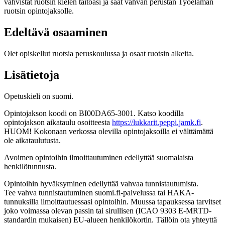
vahvistat ruotsin kielen taitoasi ja saat vahvan perustan Työelämän
ruotsin opintojaksolle.
Edeltävä osaaminen
Olet opiskellut ruotsia peruskoulussa ja osaat ruotsin alkeita.
Lisätietoja
Opetuskieli on suomi.
Opintojakson koodi on BI00DA65-3001. Katso koodilla
opintojakson aikataulu osoitteesta
https://lukkarit.peppi.jamk.fi
.
HUOM! Kokonaan verkossa olevilla opintojaksoilla ei välttämättä
ole aikataulutusta.
Avoimen opintoihin ilmoittautuminen edellyttää suomalaista
henkilötunnusta.
Opintoihin hyväksyminen edellyttää vahvaa tunnistautumista.
Tee vahva tunnistautuminen suomi.fi-palvelussa tai HAKA-
tunnuksilla ilmoittautuessasi opintoihin. Muussa tapauksessa tarvitset
joko voimassa olevan passin tai sirullisen (ICAO 9303 E-MRTD-
standardin mukaisen) EU-alueen henkilökortin. Tällöin ota yhteyttä