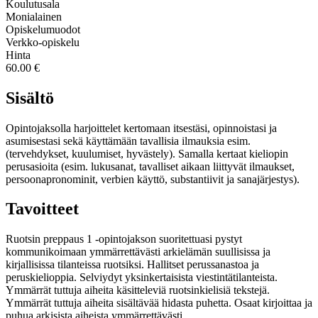
Koulutusala
Monialainen
Opiskelumuodot
Verkko-opiskelu
Hinta
60.00 €
Sisältö
Opintojaksolla harjoittelet kertomaan itsestäsi, opinnoistasi ja
asumisestasi sekä käyttämään tavallisia ilmauksia esim.
(tervehdykset, kuulumiset, hyvästely). Samalla kertaat kieliopin
perusasioita (esim. lukusanat, tavalliset aikaan liittyvät ilmaukset,
persoonapronominit, verbien käyttö, substantiivit ja sanajärjestys).
Tavoitteet
Ruotsin preppaus 1 -opintojakson suoritettuasi pystyt
kommunikoimaan ymmärrettävästi arkielämän suullisissa ja
kirjallisissa tilanteissa ruotsiksi. Hallitset perussanastoa ja
peruskielioppia. Selviydyt yksinkertaisista viestintätilanteista.
Ymmärrät tuttuja aiheita käsitteleviä ruotsinkielisiä tekstejä.
Ymmärrät tuttuja aiheita sisältävää hidasta puhetta. Osaat kirjoittaa ja
puhua arkisista aiheista ymmärrettävästi.