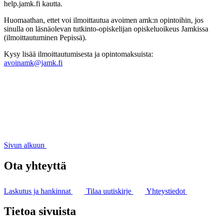
help.jamk.fi kautta.
Huomaathan, ettet voi ilmoittautua avoimen amk:n opintoihin, jos
sinulla on läsnäolevan tutkinto-opiskelijan opiskeluoikeus Jamkissa
(ilmoittautuminen Pepissä).
Kysy lisää ilmoittautumisesta ja opintomaksuista:
avoinamk@jamk.fi
Sivun alkuun
Ota yhteyttä
Laskutus ja hankinnat
Tilaa uutiskirje
Yhteystiedot
Tietoa sivuista