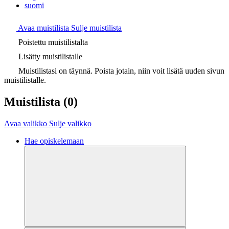
suomi
Avaa muistilista
Sulje muistilista
Poistettu muistilistalta
Lisätty muistilistalle
Muistilistasi on täynnä. Poista jotain, niin voit lisätä uuden sivun
muistilistalle.
Muistilista
(0)
Avaa valikko
Sulje valikko
Hae opiskelemaan