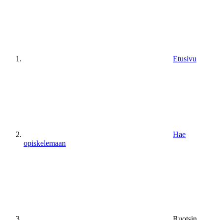
Etusivu
Hae
opiskelemaan
Ruotsin