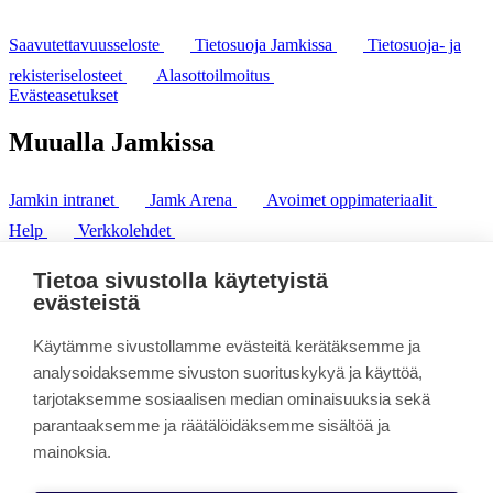
Saavutettavuusseloste
Tietosuoja Jamkissa
Tietosuoja- ja
rekisteriselosteet
Alasottoilmoitus
Evästeasetukset
Muualla Jamkissa
Jamkin intranet
Jamk Arena
Avoimet oppimateriaalit
Help
Verkkolehdet
Pl 207 | 40101 Jyväskylä
puh. +358 20 743 8100
Tietoa sivustolla käytetyistä
fax. +358 14 449 9694
evästeistä
Käytämme sivustollamme evästeitä kerätäksemme ja
analysoidaksemme sivuston suorituskykyä ja käyttöä,
tarjotaksemme sosiaalisen median ominaisuuksia sekä
parantaaksemme ja räätälöidäksemme sisältöä ja
mainoksia.