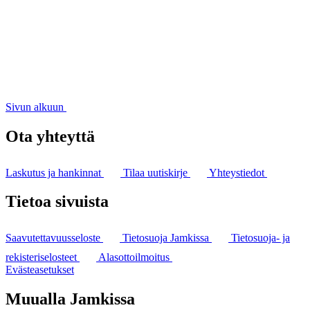
Sivun alkuun
Ota yhteyttä
Laskutus ja hankinnat
Tilaa uutiskirje
Yhteystiedot
Tietoa sivuista
Saavutettavuusseloste
Tietosuoja Jamkissa
Tietosuoja- ja
rekisteriselosteet
Alasottoilmoitus
Evästeasetukset
Muualla Jamkissa