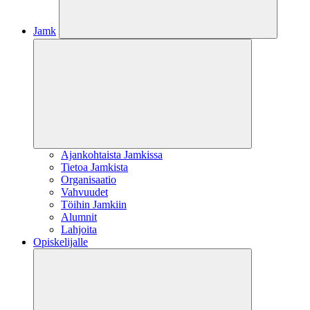
Jamk
Ajankohtaista Jamkissa
Tietoa Jamkista
Organisaatio
Vahvuudet
Töihin Jamkiin
Alumnit
Lahjoita
Opiskelijalle