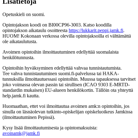
Lisätietoja
Opetuskieli on suomi.
Opintojakson koodi on BI00CP96-3003. Katso koodilla
opintojakson aikataulu osoitteesta
https://lukkarit.peppi.jamk.fi
.
HUOM! Kokonaan verkossa olevilla opintojaksoilla ei välttämättä
ole aikataulutusta.
Avoimen opintoihin ilmoittautuminen edellyttää suomalaista
henkilötunnusta.
Opintoihin hyväksyminen edellyttää vahvaa tunnistautumista.
Tee vahva tunnistautuminen suomi.fi-palvelussa tai HAKA-
tunnuksilla ilmoittautuessasi opintoihin. Muussa tapauksessa tarvitset
joko voimassa olevan passin tai sirullisen (ICAO 9303 E-MRTD-
standardin mukaisen) EU-alueen henkilökortin. Tällöin ota yhteyttä
help.jamk.fi kautta.
Huomaathan, ettet voi ilmoittautua avoimen amk:n opintoihin, jos
sinulla on läsnäolevan tutkinto-opiskelijan opiskeluoikeus Jamkissa
(ilmoittautuminen Pepissä).
Kysy lisää ilmoittautumisesta ja opintomaksuista:
avoinamk@jamk.fi