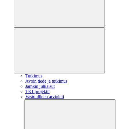
Tutkimus
Avoin tiede ja tutkimus
Jamkin julkaisut
TKI-projektit
Vastuullinen arviointi