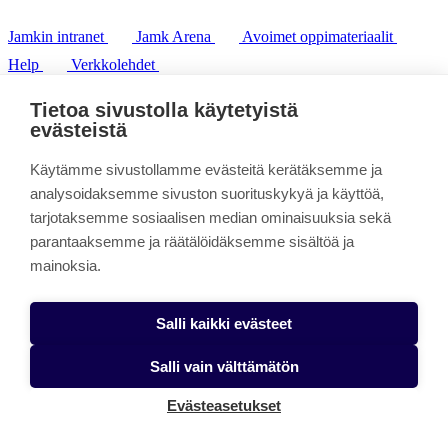
Jamkin intranet
Jamk Arena
Avoimet oppimateriaalit
Help
Verkkolehdet
Pl 207 | 40101 Jyväskylä
puh. +358 20 743 8100
Tietoa sivustolla käytetyistä
fax. +358 14 449 9694
evästeistä
Käytämme sivustollamme evästeitä kerätäksemme ja
analysoidaksemme sivuston suorituskykyä ja käyttöä,
tarjotaksemme sosiaalisen median ominaisuuksia sekä
parantaaksemme ja räätälöidäksemme sisältöä ja
mainoksia.
Salli kaikki evästeet
Salli vain välttämätön
Evästeasetukset