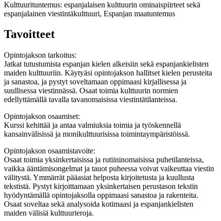
Kulttuurituntemus: espanjalaisen kulttuurin ominaispiirteet sekä
espanjalainen viestintäkulttuuri, Espanjan maatuntemus
Tavoitteet
Opintojakson tarkoitus:
Jatkat tutustumista espanjan kielen alkeisiin sekä espanjankielisten
maiden kulttuuriin. Käytyäsi opintojakson hallitset kielen perusteita
ja sanastoa, ja pystyt soveltamaan oppimaasi kirjallisessa ja
suullisessa viestinnässä. Osaat toimia kulttuurin normien
edellyttämällä tavalla tavanomaisissa viestintätilanteissa.
Opintojakson osaamiset:
Kurssi kehittää ja antaa valmiuksia toimia ja työskennellä
kansainvälisissä ja monikulttuurisissa toimintaympäristöissä.
Opintojakson osaamistavoite:
Osaat toimia yksinkertaisissa ja rutiininomaisissa puhetilanteissa,
vaikka ääntämisongelmat ja tauot puheessa voivat vaikeuttaa viestin
välitystä. Ymmärrät pääasiat helposta kirjoitetusta ja kuullusta
tekstistä. Pystyt kirjoittamaan yksinkertaisen perustason tekstin
hyödyntämällä opintojaksolla oppimaasi sanastoa ja rakenteita.
Osaat soveltaa sekä analysoida kotimaasi ja espanjankielisten
maiden välisiä kulttuurieroja.