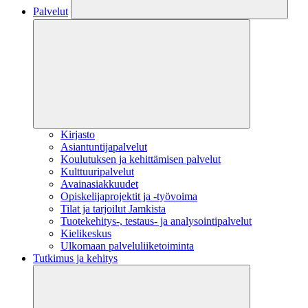
Palvelut
Kirjasto
Asiantuntijapalvelut
Koulutuksen ja kehittämisen palvelut
Kulttuuripalvelut
Avainasiakkuudet
Opiskelijaprojektit​ ja -työvoima
Tilat ja tarjoilut Jamkista
Tuotekehitys-, testaus- ja analysointipalvelut
Kielikeskus
Ulkomaan palveluliiketoiminta
Tutkimus ja kehitys