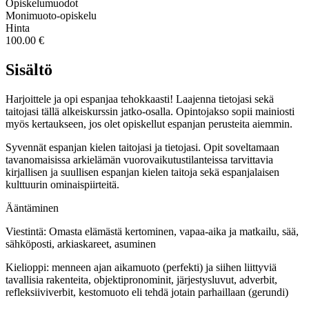
Opiskelumuodot
Monimuoto-opiskelu
Hinta
100.00 €
Sisältö
Harjoittele ja opi espanjaa tehokkaasti! Laajenna tietojasi sekä
taitojasi tällä alkeiskurssin jatko-osalla. Opintojakso sopii mainiosti
myös kertaukseen, jos olet opiskellut espanjan perusteita aiemmin.
Syvennät espanjan kielen taitojasi ja tietojasi. Opit soveltamaan
tavanomaisissa arkielämän vuorovaikutustilanteissa tarvittavia
kirjallisen ja suullisen espanjan kielen taitoja sekä espanjalaisen
kulttuurin ominaispiirteitä.
Ääntäminen
Viestintä: Omasta elämästä kertominen, vapaa-aika ja matkailu, sää,
sähköposti, arkiaskareet, asuminen
Kielioppi: menneen ajan aikamuoto (perfekti) ja siihen liittyviä
tavallisia rakenteita, objektipronominit, järjestysluvut, adverbit,
refleksiiviverbit, kestomuoto eli tehdä jotain parhaillaan (gerundi)