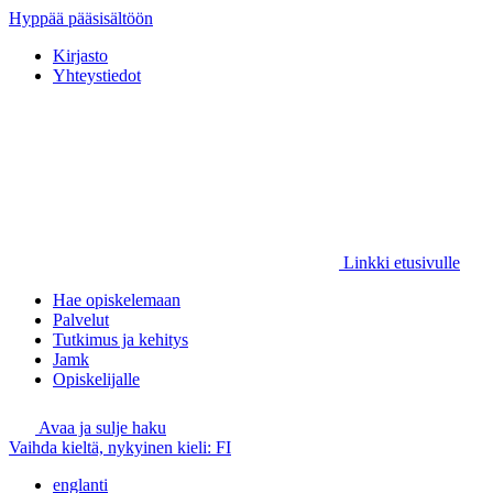
Hyppää pääsisältöön
Kirjasto
Yhteystiedot
Linkki etusivulle
Hae opiskelemaan
Palvelut
Tutkimus ja kehitys
Jamk
Opiskelijalle
Avaa ja sulje haku
Vaihda kieltä, nykyinen kieli:
FI
englanti