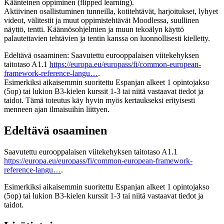
Käänteinen oppiminen (flipped learning).
Aktiivinen osallistuminen tunneilla, kotitehtävät, harjoitukset, lyhyet
videot, välitestit ja muut oppimistehtävät Moodlessa, suullinen
näyttö, tentti. Käännösohjelmien ja muun tekoälyn käyttö
palautettavien tehtävien ja tentin kanssa on luonnollisesti kielletty.
Edeltävä osaaminen: Saavutettu eurooppalaisen viitekehyksen
taitotaso A1.1
https://europa.eu/europass/fi/common-european-
framework-reference-langu…
.
Esimerkiksi aikaisemmin suoritettu Espanjan alkeet 1 opintojakso
(5op) tai lukion B3-kielen kurssit 1-3 tai niitä vastaavat tiedot ja
taidot. Tämä toteutus käy hyvin myös kertaukseksi erityisesti
menneen ajan ilmaisuihin liittyen.
Edeltävä osaaminen
Saavutettu eurooppalaisen viitekehyksen taitotaso A1.1
https://europa.eu/europass/fi/common-european-framework-
reference-langu…
.
Esimerkiksi aikaisemmin suoritettu Espanjan alkeet 1 opintojakso
(5op) tai lukion B3-kielen kurssit 1-3 tai niitä vastaavat tiedot ja
taidot.