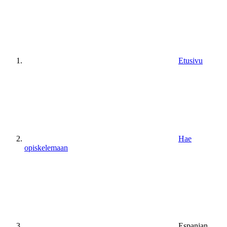
Etusivu
Hae
opiskelemaan
Espanjan