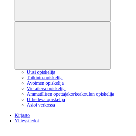
Uusi opiskelija
Tutkinto-opiskelija
Avoimen opiskelija
Vieraileva opiskelija
Ammatillisen opettajakorkeakoulun opiskelija
Urheileva opiskelija
Asioi verkossa
Kirjasto
Yhteystiedot