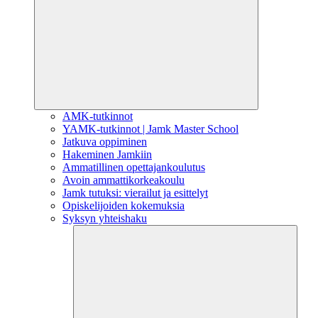
AMK-tutkinnot
YAMK-tutkinnot | Jamk Master School
Jatkuva oppiminen
Hakeminen Jamkiin
Ammatillinen opettajankoulutus
Avoin ammattikorkeakoulu
Jamk tutuksi: vierailut ja esittelyt
Opiskelijoiden kokemuksia
Syksyn yhteishaku