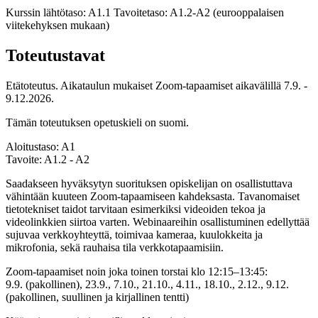
Kurssin lähtötaso: A1.1 Tavoitetaso: A1.2-A2 (eurooppalaisen
viitekehyksen mukaan)
Toteutustavat
Etätoteutus. Aikataulun mukaiset Zoom-tapaamiset aikavälillä 7.9. -
9.12.2026.
Tämän toteutuksen opetuskieli on suomi.
Aloitustaso: A1
Tavoite: A1.2 - A2
Saadakseen hyväksytyn suorituksen opiskelijan on osallistuttava
vähintään kuuteen Zoom-tapaamiseen kahdeksasta. Tavanomaiset
tietotekniset taidot tarvitaan esimerkiksi videoiden tekoa ja
videolinkkien siirtoa varten. Webinaareihin osallistuminen edellyttää
sujuvaa verkkoyhteyttä, toimivaa kameraa, kuulokkeita ja
mikrofonia, sekä rauhaisa tila verkkotapaamisiin.
Zoom-tapaamiset noin joka toinen torstai klo 12:15–13:45:
9.9. (pakollinen), 23.9., 7.10., 21.10., 4.11., 18.10., 2.12., 9.12.
(pakollinen, suullinen ja kirjallinen tentti)