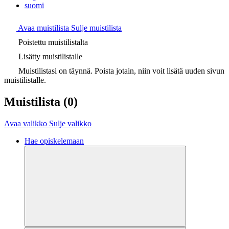
suomi
Avaa muistilista
Sulje muistilista
Poistettu muistilistalta
Lisätty muistilistalle
Muistilistasi on täynnä. Poista jotain, niin voit lisätä uuden sivun
muistilistalle.
Muistilista
(0)
Avaa valikko
Sulje valikko
Hae opiskelemaan