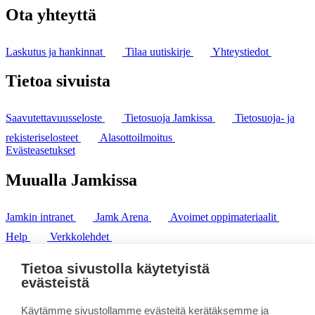
Ota yhteyttä
Laskutus ja hankinnat
Tilaa uutiskirje
Yhteystiedot
Tietoa sivuista
Saavutettavuusseloste
Tietosuoja Jamkissa
Tietosuoja- ja
rekisteriselosteet
Alasottoilmoitus
Evästeasetukset
Muualla Jamkissa
Jamkin intranet
Jamk Arena
Avoimet oppimateriaalit
Help
Verkkolehdet
Pl 207 | 40101 Jyväskylä
puh. +358 20 743 8100
Tietoa sivustolla käytetyistä
fax. +358 14 449 9694
evästeistä
Käytämme sivustollamme evästeitä kerätäksemme ja