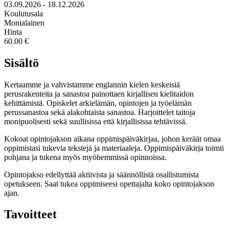
03.09.2026 - 18.12.2026
Koulutusala
Monialainen
Hinta
60.00 €
Sisältö
Kertaamme ja vahvistamme englannin kielen keskeisiä
perusrakenteita ja sanastoa painottaen kirjallisen kielitaidon
kehittämistä. Opiskelet arkielämän, opintojen ja työelämän
perussanastoa sekä alakohtaista sanastoa. Harjoittelet taitoja
monipuolisesti sekä suullisissa että kirjallisissa tehtävissä.
Kokoat opintojakson aikana oppimispäiväkirjaa, johon keräät omaa
oppimistasi tukevia tekstejä ja materiaaleja. Oppimispäiväkirja toimii
pohjana ja tukena myös myöhemmissä opinnoissa.
Opintojakso edellyttää aktiivista ja säännöllistä osallistumista
opetukseen. Saat tukea oppimiseesi opettajalta koko opintojakson
ajan.
Tavoitteet