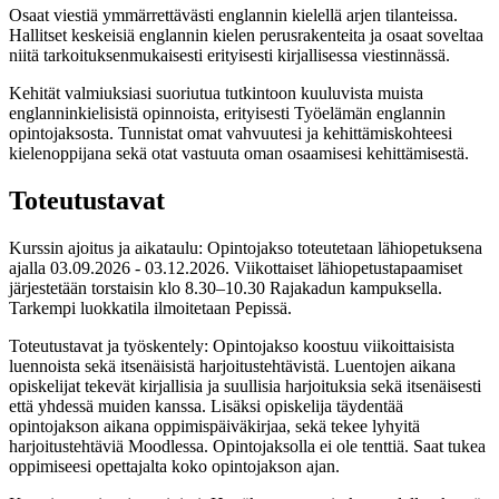
Osaat viestiä ymmärrettävästi englannin kielellä arjen tilanteissa.
Hallitset keskeisiä englannin kielen perusrakenteita ja osaat soveltaa
niitä tarkoituksenmukaisesti erityisesti kirjallisessa viestinnässä.
Kehität valmiuksiasi suoriutua tutkintoon kuuluvista muista
englanninkielisistä opinnoista, erityisesti Työelämän englannin
opintojaksosta. Tunnistat omat vahvuutesi ja kehittämiskohteesi
kielenoppijana sekä otat vastuuta oman osaamisesi kehittämisestä.
Toteutustavat
Kurssin ajoitus ja aikataulu: Opintojakso toteutetaan lähiopetuksena
ajalla 03.09.2026 - 03.12.2026. Viikottaiset lähiopetustapaamiset
järjestetään torstaisin klo 8.30–10.30 Rajakadun kampuksella.
Tarkempi luokkatila ilmoitetaan Pepissä.
Toteutustavat ja työskentely: Opintojakso koostuu viikoittaisista
luennoista sekä itsenäisistä harjoitustehtävistä. Luentojen aikana
opiskelijat tekevät kirjallisia ja suullisia harjoituksia sekä itsenäisesti
että yhdessä muiden kanssa. Lisäksi opiskelija täydentää
opintojakson aikana oppimispäiväkirjaa, sekä tekee lyhyitä
harjoitustehtäviä Moodlessa. Opintojaksolla ei ole tenttiä. Saat tukea
oppimiseesi opettajalta koko opintojakson ajan.