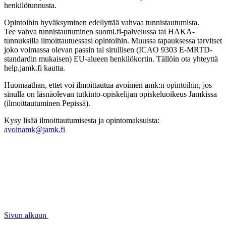
henkilötunnusta.
Opintoihin hyväksyminen edellyttää vahvaa tunnistautumista.
Tee vahva tunnistautuminen suomi.fi-palvelussa tai HAKA-
tunnuksilla ilmoittautuessasi opintoihin. Muussa tapauksessa tarvitset
joko voimassa olevan passin tai sirullisen (ICAO 9303 E-MRTD-
standardin mukaisen) EU-alueen henkilökortin. Tällöin ota yhteyttä
help.jamk.fi kautta.
Huomaathan, ettet voi ilmoittautua avoimen amk:n opintoihin, jos
sinulla on läsnäolevan tutkinto-opiskelijan opiskeluoikeus Jamkissa
(ilmoittautuminen Pepissä).
Kysy lisää ilmoittautumisesta ja opintomaksuista:
avoinamk@jamk.fi
Sivun alkuun