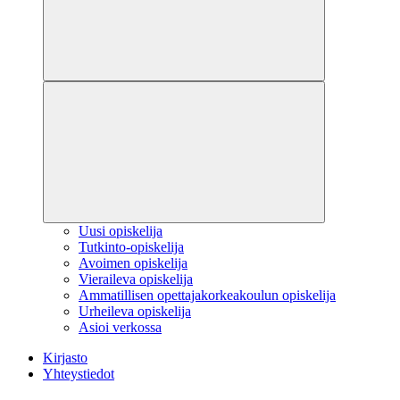
Uusi opiskelija
Tutkinto-opiskelija
Avoimen opiskelija
Vieraileva opiskelija
Ammatillisen opettajakorkeakoulun opiskelija
Urheileva opiskelija
Asioi verkossa
Kirjasto
Yhteystiedot