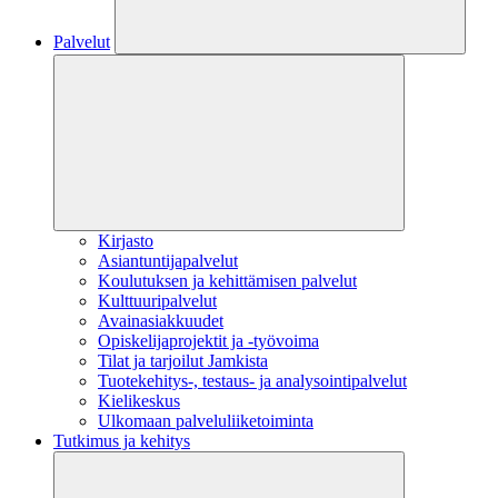
Palvelut
Kirjasto
Asiantuntijapalvelut
Koulutuksen ja kehittämisen palvelut
Kulttuuripalvelut
Avainasiakkuudet
Opiskelijaprojektit​ ja -työvoima
Tilat ja tarjoilut Jamkista
Tuotekehitys-, testaus- ja analysointipalvelut
Kielikeskus
Ulkomaan palveluliiketoiminta
Tutkimus ja kehitys