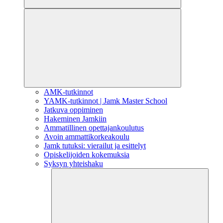
AMK-tutkinnot
YAMK-tutkinnot | Jamk Master School
Jatkuva oppiminen
Hakeminen Jamkiin
Ammatillinen opettajankoulutus
Avoin ammattikorkeakoulu
Jamk tutuksi: vierailut ja esittelyt
Opiskelijoiden kokemuksia
Syksyn yhteishaku