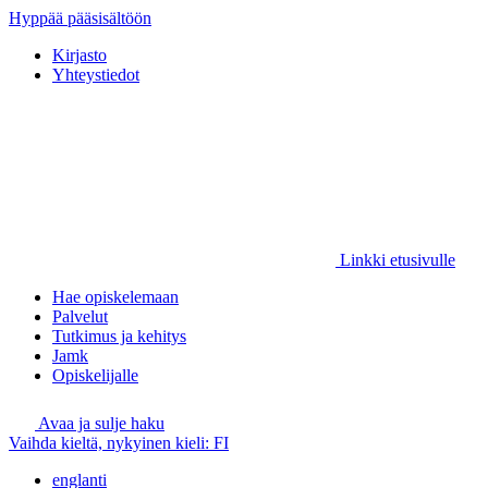
Hyppää pääsisältöön
Kirjasto
Yhteystiedot
Linkki etusivulle
Hae opiskelemaan
Palvelut
Tutkimus ja kehitys
Jamk
Opiskelijalle
Avaa ja sulje haku
Vaihda kieltä, nykyinen kieli:
FI
englanti