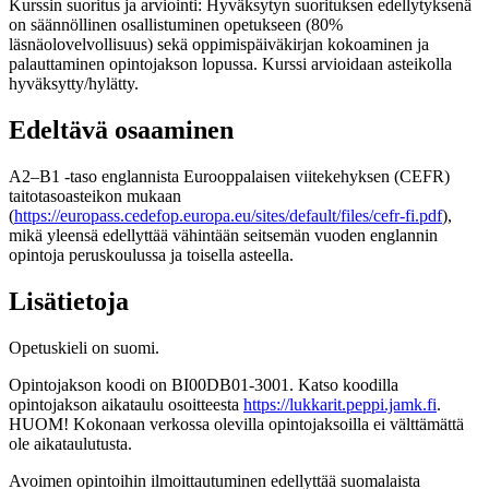
Kurssin suoritus ja arviointi: Hyväksytyn suorituksen edellytyksenä
on säännöllinen osallistuminen opetukseen (80%
läsnäolovelvollisuus) sekä oppimispäiväkirjan kokoaminen ja
palauttaminen opintojakson lopussa. Kurssi arvioidaan asteikolla
hyväksytty/hylätty.
Edeltävä osaaminen
A2–B1 -taso englannista Eurooppalaisen viitekehyksen (CEFR)
taitotasoasteikon mukaan
(
https://europass.cedefop.europa.eu/sites/default/files/cefr-fi.pdf
),
mikä yleensä edellyttää vähintään seitsemän vuoden englannin
opintoja peruskoulussa ja toisella asteella.
Lisätietoja
Opetuskieli on suomi.
Opintojakson koodi on BI00DB01-3001. Katso koodilla
opintojakson aikataulu osoitteesta
https://lukkarit.peppi.jamk.fi
.
HUOM! Kokonaan verkossa olevilla opintojaksoilla ei välttämättä
ole aikataulutusta.
Avoimen opintoihin ilmoittautuminen edellyttää suomalaista