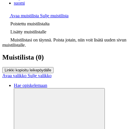
suomi
Avaa muistilista
Sulje muistilista
Poistettu muistilistalta
Lisätty muistilistalle
Muistilistasi on täynnä. Poista jotain, niin voit lisätä uuden sivun
muistilistalle.
Muistilista
(0)
Linkki kopioitu leikepöydälle
Avaa valikko
Sulje valikko
Hae opiskelemaan