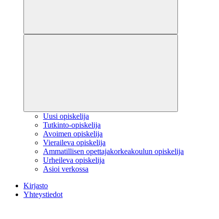
Uusi opiskelija
Tutkinto-opiskelija
Avoimen opiskelija
Vieraileva opiskelija
Ammatillisen opettajakorkeakoulun opiskelija
Urheileva opiskelija
Asioi verkossa
Kirjasto
Yhteystiedot