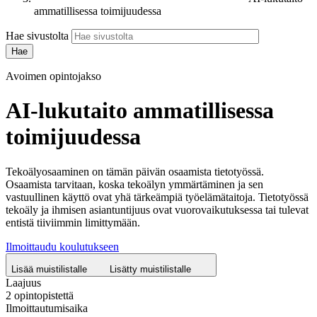
ammatillisessa toimijuudessa
Hae sivustolta
Avoimen opintojakso
AI-lukutaito ammatillisessa
toimijuudessa
Tekoälyosaaminen on tämän päivän osaamista tietotyössä.
Osaamista tarvitaan, koska tekoälyn ymmärtäminen ja sen
vastuullinen käyttö ovat yhä tärkeämpiä työelämätaitoja. Tietotyössä
tekoäly ja ihmisen asiantuntijuus ovat vuorovaikutuksessa tai tulevat
entistä tiiviimmin limittymään.
Ilmoittaudu koulutukseen
Lisää muistilistalle
Lisätty muistilistalle
Laajuus
2 opintopistettä
Ilmoittautumisaika