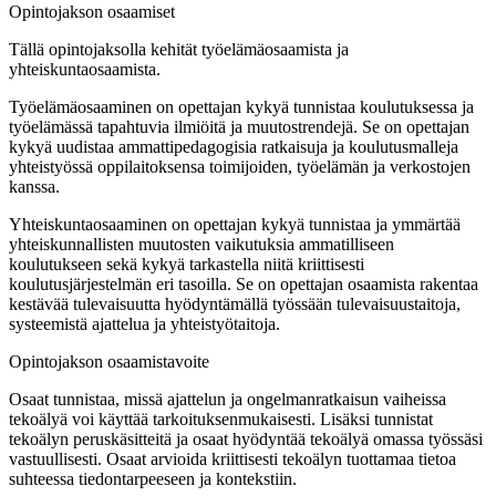
Opintojakson osaamiset
Tällä opintojaksolla kehität työelämäosaamista ja
yhteiskuntaosaamista.
Työelämäosaaminen on opettajan kykyä tunnistaa koulutuksessa ja
työelämässä tapahtuvia ilmiöitä ja muutostrendejä. Se on opettajan
kykyä uudistaa ammattipedagogisia ratkaisuja ja koulutusmalleja
yhteistyössä oppilaitoksensa toimijoiden, työelämän ja verkostojen
kanssa.
Yhteiskuntaosaaminen on opettajan kykyä tunnistaa ja ymmärtää
yhteiskunnallisten muutosten vaikutuksia ammatilliseen
koulutukseen sekä kykyä tarkastella niitä kriittisesti
koulutusjärjestelmän eri tasoilla. Se on opettajan osaamista rakentaa
kestävää tulevaisuutta hyödyntämällä työssään tulevaisuustaitoja,
systeemistä ajattelua ja yhteistyötaitoja.
Opintojakson osaamistavoite
Osaat tunnistaa, missä ajattelun ja ongelmanratkaisun vaiheissa
tekoälyä voi käyttää tarkoituksenmukaisesti. Lisäksi tunnistat
tekoälyn peruskäsitteitä ja osaat hyödyntää tekoälyä omassa työssäsi
vastuullisesti. Osaat arvioida kriittisesti tekoälyn tuottamaa tietoa
suhteessa tiedontarpeeseen ja kontekstiin.