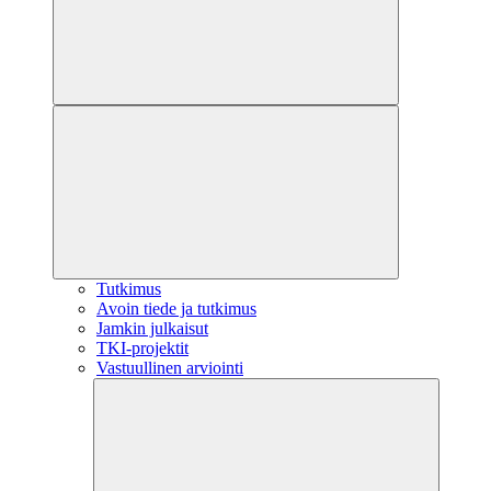
Tutkimus
Avoin tiede ja tutkimus
Jamkin julkaisut
TKI-projektit
Vastuullinen arviointi