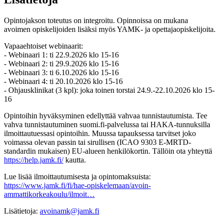
Opintojakson toteutus on integroitu. Opinnoissa on mukana
avoimen opiskelijoiden lisäksi myös YAMK- ja opettajaopiskelijoita.
Vapaaehtoiset webinaarit:
- Webinaari 1: ti 22.9.2026 klo 15-16
- Webinaari 2: ti 29.9.2026 klo 15-16
- Webinaari 3: ti 6.10.2026 klo 15-16
- Webinaari 4: ti 20.10.2026 klo 15-16
- Ohjausklinikat (3 kpl): joka toinen torstai 24.9.-22.10.2026 klo 15-
16
Opintoihin hyväksyminen edellyttää vahvaa tunnistautumista. Tee
vahva tunnistautuminen suomi.fi-palvelussa tai HAKA-tunnuksilla
ilmoittautuessasi opintoihin. Muussa tapauksessa tarvitset joko
voimassa olevan passin tai sirullisen (ICAO 9303 E-MRTD-
standardin mukaisen) EU-alueen henkilökortin. Tällöin ota yhteyttä
https://help.jamk.fi/
kautta.
Lue lisää ilmoittautumisesta ja opintomaksuista:
https://www.jamk.fi/fi/hae-opiskelemaan/avoin-
ammattikorkeakoulu/ilmoit…
Lisätietoja:
avoinamk@jamk.fi