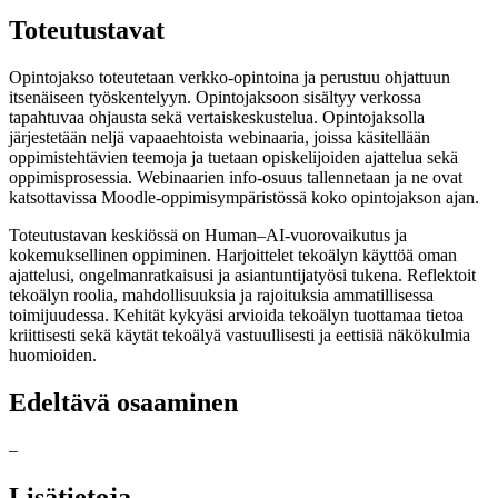
Toteutustavat
Opintojakso toteutetaan verkko-opintoina ja perustuu ohjattuun
itsenäiseen työskentelyyn. Opintojaksoon sisältyy verkossa
tapahtuvaa ohjausta sekä vertaiskeskustelua. Opintojaksolla
järjestetään neljä vapaaehtoista webinaaria, joissa käsitellään
oppimistehtävien teemoja ja tuetaan opiskelijoiden ajattelua sekä
oppimisprosessia. Webinaarien info-osuus tallennetaan ja ne ovat
katsottavissa Moodle-oppimisympäristössä koko opintojakson ajan.
Toteutustavan keskiössä on Human–AI‑vuorovaikutus ja
kokemuksellinen oppiminen. Harjoittelet tekoälyn käyttöä oman
ajattelusi, ongelmanratkaisusi ja asiantuntijatyösi tukena. Reflektoit
tekoälyn roolia, mahdollisuuksia ja rajoituksia ammatillisessa
toimijuudessa. Kehität kykyäsi arvioida tekoälyn tuottamaa tietoa
kriittisesti sekä käytät tekoälyä vastuullisesti ja eettisiä näkökulmia
huomioiden.
Edeltävä osaaminen
–
Lisätietoja