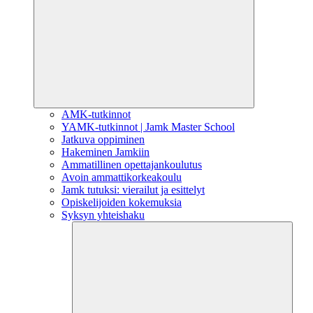
AMK-tutkinnot
YAMK-tutkinnot | Jamk Master School
Jatkuva oppiminen
Hakeminen Jamkiin
Ammatillinen opettajankoulutus
Avoin ammattikorkeakoulu
Jamk tutuksi: vierailut ja esittelyt
Opiskelijoiden kokemuksia
Syksyn yhteishaku