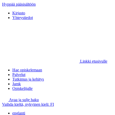
Hyppää pääsisältöön
Kirjasto
Yhteystiedot
Linkki etusivulle
Hae opiskelemaan
Palvelut
Tutkimus ja kehitys
Jamk
Opiskelijalle
Avaa ja sulje haku
Vaihda kieltä, nykyinen kieli:
FI
englanti