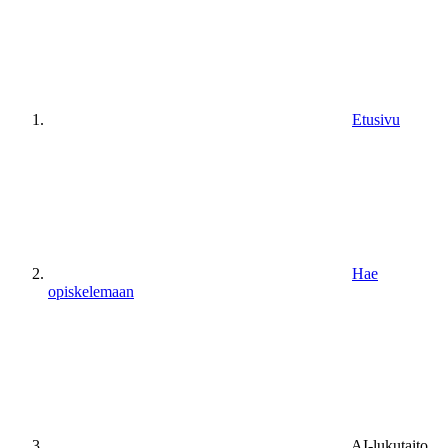
Etusivu
Hae
opiskelemaan
AI-lukutaito