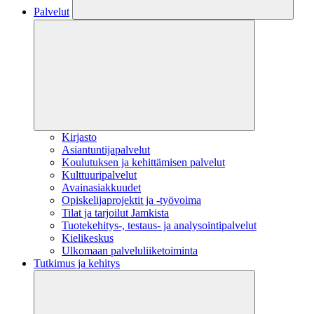
Palvelut
Kirjasto
Asiantuntijapalvelut
Koulutuksen ja kehittämisen palvelut
Kulttuuripalvelut
Avainasiakkuudet
Opiskelijaprojektit​ ja -työvoima
Tilat ja tarjoilut Jamkista
Tuotekehitys-, testaus- ja analysointipalvelut
Kielikeskus
Ulkomaan palveluliiketoiminta
Tutkimus ja kehitys