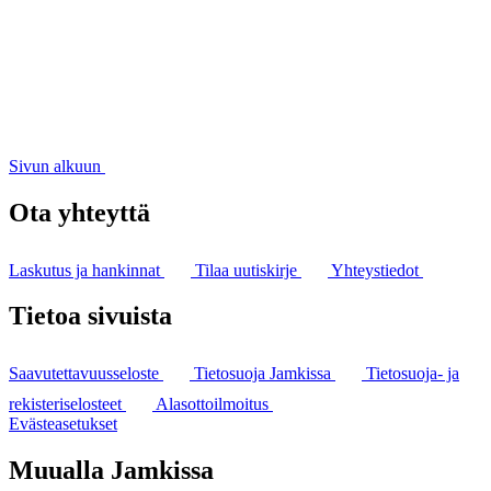
Sivun alkuun
Ota yhteyttä
Laskutus ja hankinnat
Tilaa uutiskirje
Yhteystiedot
Tietoa sivuista
Saavutettavuusseloste
Tietosuoja Jamkissa
Tietosuoja- ja
rekisteriselosteet
Alasottoilmoitus
Evästeasetukset
Muualla Jamkissa