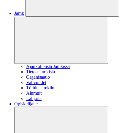
Jamk
Ajankohtaista Jamkissa
Tietoa Jamkista
Organisaatio
Vahvuudet
Töihin Jamkiin
Alumnit
Lahjoita
Opiskelijalle