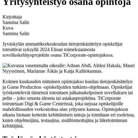
Yritysyhteistyö osana opintoja
Kirjoittaja
Sannina Salin
Kuva
Sannina Salin
Jyväskylän ammattikorkeakoulun tietojenkäsittelyn opiskelijat
toteuttivat syksyllä 2024 Elisan toimeksiannosta
sovelluskehitysprojektin osana TiCorporate-opintojaksoa.
Kolmen kuukauden mittainen opintojakso kuuluu tietojenkäsittelyn
ja Game Production -opiskelijoiden tutkinto-ohjelmaan. Opiskelijat
työskentelevät tiimeissä toteuttaen julkaisukelpoisen sovelluksen tai
pelin – joko omasta ideasta tai asiakasprojektina. TiCorporate
toteutetaan Digi & Game Centerissä, joka tarjoaa opiskelijoille
mahdollisuuden verkostoitua alan yritysten kanssa. Opintojakson
aikana hiotaan ketterän kehittämisen taitoja ja toimitaan eri rooleissa,
kuten ohjelmoijina, testaajina, sisällöntuottajina ja liiketoiminnan
kehittäjinä.