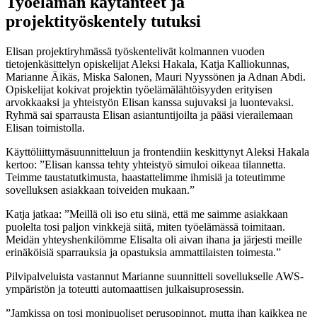
Työelämän käytänteet ja
projektityöskentely tutuksi
Elisan projektiryhmässä työskentelivät kolmannen vuoden
tietojenkäsittelyn opiskelijat Aleksi Hakala, Katja Kalliokunnas,
Marianne Äikäs, Miska Salonen, Mauri Nyyssönen ja Adnan Abdi.
Opiskelijat kokivat projektin työelämälähtöisyyden erityisen
arvokkaaksi ja yhteistyön Elisan kanssa sujuvaksi ja luontevaksi.
Ryhmä sai sparrausta Elisan asiantuntijoilta ja pääsi vierailemaan
Elisan toimistolla.
Käyttöliittymäsuunnitteluun ja frontendiin keskittynyt Aleksi Hakala
kertoo: ”Elisan kanssa tehty yhteistyö simuloi oikeaa tilannetta.
Teimme taustatutkimusta, haastattelimme ihmisiä ja toteutimme
sovelluksen asiakkaan toiveiden mukaan.”
Katja jatkaa: ”Meillä oli iso etu siinä, että me saimme asiakkaan
puolelta tosi paljon vinkkejä siitä, miten työelämässä toimitaan.
Meidän yhteyshenkilömme Elisalta oli aivan ihana ja järjesti meille
erinäköisiä sparrauksia ja opastuksia ammattilaisten toimesta.”
Pilvipalveluista vastannut Marianne suunnitteli sovellukselle AWS-
ympäristön ja toteutti automaattisen julkaisuprosessin.
”Jamkissa on tosi monipuoliset perusopinnot, mutta ihan kaikkea ne