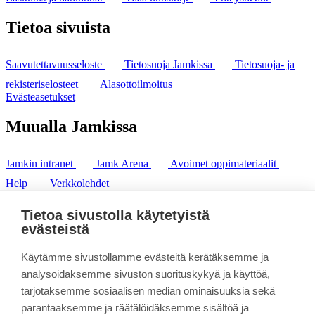
Tietoa sivuista
Saavutettavuusseloste
Tietosuoja Jamkissa
Tietosuoja- ja
rekisteriselosteet
Alasottoilmoitus
Evästeasetukset
Muualla Jamkissa
Jamkin intranet
Jamk Arena
Avoimet oppimateriaalit
Help
Verkkolehdet
Pl 207 | 40101 Jyväskylä
puh. +358 20 743 8100
Tietoa sivustolla käytetyistä
fax. +358 14 449 9694
evästeistä
Käytämme sivustollamme evästeitä kerätäksemme ja
analysoidaksemme sivuston suorituskykyä ja käyttöä,
tarjotaksemme sosiaalisen median ominaisuuksia sekä
parantaaksemme ja räätälöidäksemme sisältöä ja