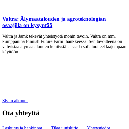
Valtra: Älymaatalouden ja agroteknologian
osaajilla on kysyntää
Valtra ja Jamk tekevät yhteistyötä monin tavoin. Valtra on mm.
kumppanina Finnish Future Farm -hankkeessa. Sen tavoitteena on
vahvistaa älymaatalouden kehitystä ja saada softatuotteet laajempaan
käyttöön.
Sivun alkuun
Ota yhteyttä
Laskutus ja hankinnat
Tilaa uutiskirje
Yhteystiedot