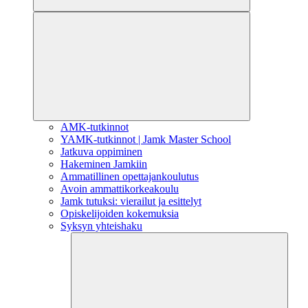
AMK-tutkinnot
YAMK-tutkinnot | Jamk Master School
Jatkuva oppiminen
Hakeminen Jamkiin
Ammatillinen opettajankoulutus
Avoin ammattikorkeakoulu
Jamk tutuksi: vierailut ja esittelyt
Opiskelijoiden kokemuksia
Syksyn yhteishaku