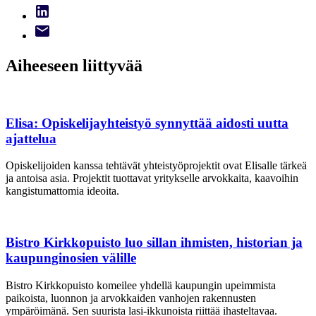
Aiheeseen liittyvää
Elisa: Opiskelijayhteistyö synnyttää aidosti uutta
ajattelua
Opiskelijoiden kanssa tehtävät yhteistyöprojektit ovat Elisalle tärkeä
ja antoisa asia. Projektit tuottavat yritykselle arvokkaita, kaavoihin
kangistumattomia ideoita.
Bistro Kirkkopuisto luo sillan ihmisten, historian ja
kaupungin­osien välille
Bistro Kirkkopuisto komeilee yhdellä kaupungin upeimmista
paikoista, luonnon ja arvokkaiden vanhojen rakennusten
ympäröimänä. Sen suurista lasi-ikkunoista riittää ihasteltavaa.