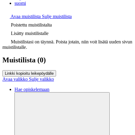
suomi
Avaa muistilista
Sulje muistilista
Poistettu muistilistalta
Lisätty muistilistalle
Muistilistasi on täynnä. Poista jotain, niin voit lisätä uuden sivun
muistilistalle.
Muistilista
(0)
Linkki kopioitu leikepöydälle
Avaa valikko
Sulje valikko
Hae opiskelemaan