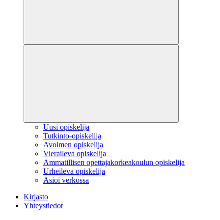
Uusi opiskelija
Tutkinto-opiskelija
Avoimen opiskelija
Vieraileva opiskelija
Ammatillisen opettajakorkeakoulun opiskelija
Urheileva opiskelija
Asioi verkossa
Kirjasto
Yhteystiedot