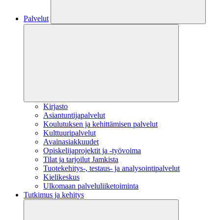
Palvelut
Kirjasto
Asiantuntijapalvelut
Koulutuksen ja kehittämisen palvelut
Kulttuuripalvelut
Avainasiakkuudet
Opiskelijaprojektit​ ja -työvoima
Tilat ja tarjoilut Jamkista
Tuotekehitys-, testaus- ja analysointipalvelut
Kielikeskus
Ulkomaan palveluliiketoiminta
Tutkimus ja kehitys