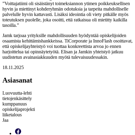
”Voittajatiimi oli sisäistänyt toimeksiannon ytimen poikkeuksellisen
hyvin ja miettinyt kohderyhmän odotuksia ja tarpeita mahdolliselle
palvelulle hyvin kattavasti. Lisäksi ideointia oli viety pitkälle myös
toteutuksen puolelle, joka osoitti, että ratkaisua oli mietitty kaikilla
tasoilla.”
Jamk tarjoaa yrityksille mahdollisuuden hyödyntää opiskelijoiden
osaamista kehittämishankkeissa. TiCorporate ja InnoFlash osoittavat,
että opiskelijayhteistyö voi tuottaa konkreettista arvoa jo ennen
harjoittelua tai opinnäytetyötä. Elisan ja Jamkin yhteistyö jatkuu
uudistetun avainasiakkuuden myötä tulevaisuudessakin.
18.11.2025
Asiasanat
Luovuutta-lehti
tietojenkäsittely
kumppanuus
opiskelijaprojekti
liiketalous
Jaa