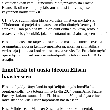
eivät tietenkään kata. Esimerkiksi pilviympäristöistä Elastic
Beanstalk oli meidän projektissamme uusi tuttavuus ja se tuli
käytännön kautta tutuksi.”
UI- ja UX-suunnittelija Miska korostaa tiimityön merkitystä:
”Ehdottomasti projektissa parasta on ollut tiimityöskentely. Ja
etenkin Elisan puolelta meillä on ollut erittäin mukava, rento ja
osaava yhteistyöhenkilö, joka on auttanut meitä aina tarpeen tullen.”
Elisan toimeksianto tarjosi opiskelijoille mahdollisuuden soveltaa
osaamistaan aidossa kehitysympäristössä, rakentaa ammatillisia
verkostoja ja tuottaa konkreettista arvoa yritykselle. Projektin myötä
opiskelijat kehittivät omaa asiantuntijuuttaan tulevaisuuden ICT-
osaajina.
InnoFlash toi uusia ideoita Elisan
haasteeseen
Elisa on hyödyntänyt Jamkin opiskelijoita myös InnoFlash-
opintojaksolla, joka toteutettiin syksyllä 2024 osana Jamk Future
Factory -kokonaisuutta. InnoFlashissa noin 50 opiskelijaa esitteli
ratkaisuehdotuksia Elisan tarjoamaan haasteeseen.
Elisa Viihde Team Manager Susanna Markkio kommentoi: