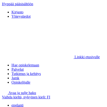
Hyppää pääsisältöön
Kirjasto
Yhteystiedot
Linkki etusivulle
Hae opiskelemaan
Palvelut
Tutkimus ja kehitys
Jamk
Opiskelijalle
Avaa ja sulje haku
Vaihda kieltä, nykyinen kieli:
FI
englanti