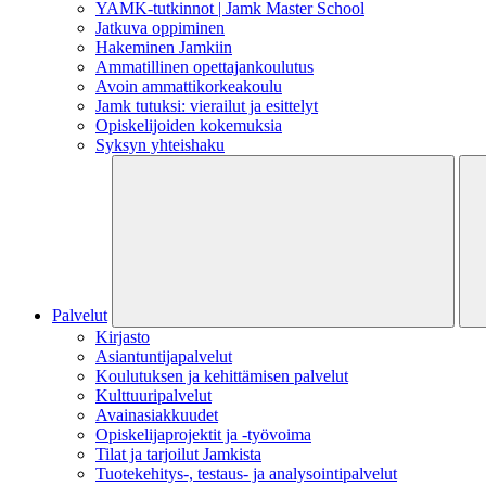
YAMK-tutkinnot | Jamk Master School
Jatkuva oppiminen
Hakeminen Jamkiin
Ammatillinen opettajankoulutus
Avoin ammattikorkeakoulu
Jamk tutuksi: vierailut ja esittelyt
Opiskelijoiden kokemuksia
Syksyn yhteishaku
Palvelut
Kirjasto
Asiantuntijapalvelut
Koulutuksen ja kehittämisen palvelut
Kulttuuripalvelut
Avainasiakkuudet
Opiskelijaprojektit​ ja -työvoima
Tilat ja tarjoilut Jamkista
Tuotekehitys-, testaus- ja analysointipalvelut