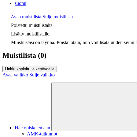
suomi
Avaa muistilista
Sulje muistilista
Poistettu muistilistalta
Lisätty muistilistalle
Muistilistasi on täynnä. Poista jotain, niin voit lisätä uuden sivun m
Muistilista
(0)
Linkki kopioitu leikepöydälle
Avaa valikko
Sulje valikko
Hae opiskelemaan
AMK-tutkinnot