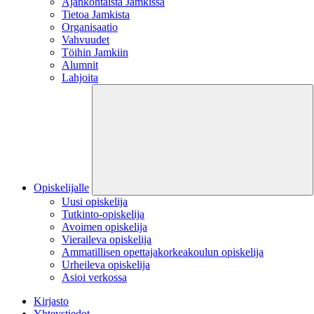
Ajankohtaista Jamkissa
Tietoa Jamkista
Organisaatio
Vahvuudet
Töihin Jamkiin
Alumnit
Lahjoita
Opiskelijalle
Uusi opiskelija
Tutkinto-opiskelija
Avoimen opiskelija
Vieraileva opiskelija
Ammatillisen opettajakorkeakoulun opiskelija
Urheileva opiskelija
Asioi verkossa
Kirjasto
Yhteystiedot