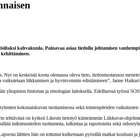
nnaisen
iitaksi kahvakuula. Painavaa asiaa tiedolla johtamisen vanhempi a
 kehittäminen.
. Nyt on keskeistä koota olemassa oleva tieto, tiedontuotannon menete
a vaikutetaan liikkumisen ja hyvinvoinnin edistämiseen”, Janne Haikari 
än yliopiston historian ja etnologian laitoksella. Edellisessä työssä
SOST
.
äryhmien kokonaiskuvan tuottamisessa sekä toimenpiteiden vaikutusten 
in tehtävänä on kytkeä Likesin tietotyö kiinteämmin Liikkuvat-ohjelmie
sältää tutkimustiedon tuottamista, tulkintaa ja raportointia sekä sidosry
t. Lapsesta lähtien hän on tottunut kulkemaan pyörällä matkat kouluun ja