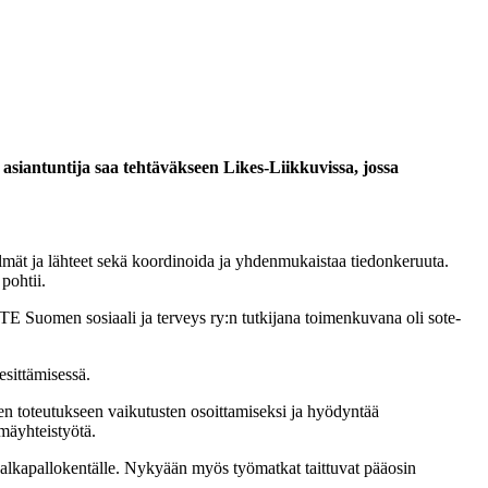
siantuntija saa tehtäväkseen Likes-Liikkuvissa, jossa
lmät ja lähteet sekä koordinoida ja yhdenmukaistaa tiedonkeruuta.
pohtii.
E Suomen sosiaali ja terveys ry:n
tutkijana toimenkuvana oli sote-
esittämisessä.
n toteutukseen vaikutusten osoittamiseksi ja hyödyntää
hmäyhteistyötä.
 jalkapallokentälle. Nykyään myös työmatkat taittuvat pääosin