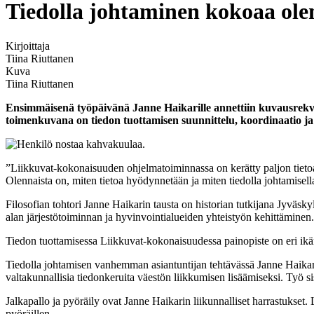
Tiedolla johtaminen kokoaa ole
Kirjoittaja
Tiina Riuttanen
Kuva
Tiina Riuttanen
Ensimmäisenä työpäivänä Janne Haikarille annettiin kuvausrekvis
toimenkuvana on tiedon tuottamisen suunnittelu, koordinaatio ja
”Liikkuvat-kokonaisuuden ohjelmatoiminnassa on kerätty paljon tietoa
Olennaista on, miten tietoa hyödynnetään ja miten tiedolla johtamisell
Filosofian tohtori Janne Haikarin tausta on historian tutkijana Jyväskyl
alan järjestötoiminnan ja hyvinvointialueiden yhteistyön kehittäminen
Tiedon tuottamisessa Liikkuvat-kokonaisuudessa painopiste on eri ik
Tiedolla johtamisen vanhemman asiantuntijan tehtävässä Janne Haikar
valtakunnallisia tiedonkeruita väestön liikkumisen lisäämiseksi. Työ si
Jalkapallo ja pyöräily ovat Janne Haikarin liikunnalliset harrastukse
pyöräillen.