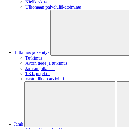
Kielikeskus
Ulkomaan palveluliiketoiminta
Tutkimus ja kehitys
Tutkimus
Avoin tiede ja tutkimus
Jamkin julkaisut
TKI-projektit
Vastuullinen arviointi
Jamk