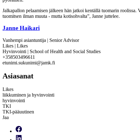
Jalkapallon pelaamisen jälkeen hän jatkoi kentällä tuomarin roolissa. 
tuomitsen ilman muuta - mutta kotisohvalta”, Janne juttelee.
Janne Haikari
Vanhempi asiantuntija | Senior Advisor
Likes | Likes
Hyvinvointi | School of Health and Social Studies
+358503496611
etunimi.sukunimi@jamk.fi
Asiasanat
Likes
liikkuminen ja hyvinvointi
hyvinvointi
TKI
TKI-pääuutinen
Jaa