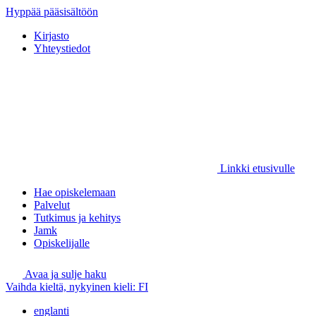
Hyppää pääsisältöön
Kirjasto
Yhteystiedot
Linkki etusivulle
Hae opiskelemaan
Palvelut
Tutkimus ja kehitys
Jamk
Opiskelijalle
Avaa ja sulje haku
Vaihda kieltä, nykyinen kieli:
FI
englanti