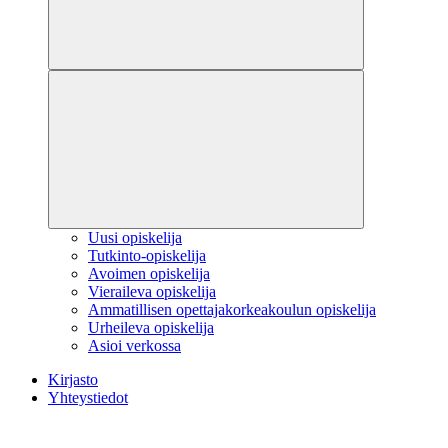
Uusi opiskelija
Tutkinto-opiskelija
Avoimen opiskelija
Vieraileva opiskelija
Ammatillisen opettajakorkeakoulun opiskelija
Urheileva opiskelija
Asioi verkossa
Kirjasto
Yhteystiedot