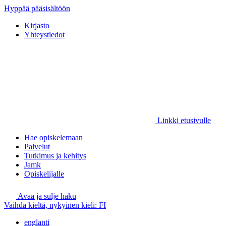
Hyppää pääsisältöön
Kirjasto
Yhteystiedot
Linkki etusivulle
Hae opiskelemaan
Palvelut
Tutkimus ja kehitys
Jamk
Opiskelijalle
Avaa ja sulje haku
Vaihda kieltä, nykyinen kieli:
FI
englanti