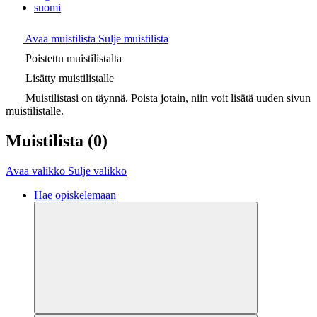
suomi
Avaa muistilista
Sulje muistilista
Poistettu muistilistalta
Lisätty muistilistalle
Muistilistasi on täynnä. Poista jotain, niin voit lisätä uuden sivun
muistilistalle.
Muistilista
(0)
Avaa valikko
Sulje valikko
Hae opiskelemaan