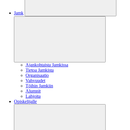
Jamk
Ajankohtaista Jamkissa
Tietoa Jamkista
Organisaatio
Vahvuudet
Töihin Jamkiin
Alumnit
Lahjoita
Opiskelijalle