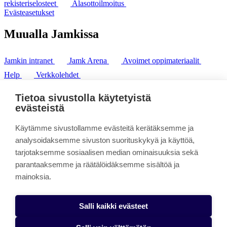
rekisteriselosteet
Alasottoilmoitus
Evästeasetukset
Muualla Jamkissa
Jamkin intranet
Jamk Arena
Avoimet oppimateriaalit
Help
Verkkolehdet
Pl 207 | 40101 Jyväskylä
puh. +358 20 743 8100
Tietoa sivustolla käytetyistä
fax. +358 14 449 9694
evästeistä
Käytämme sivustollamme evästeitä kerätäksemme ja
analysoidaksemme sivuston suorituskykyä ja käyttöä,
tarjotaksemme sosiaalisen median ominaisuuksia sekä
parantaaksemme ja räätälöidäksemme sisältöä ja
mainoksia.
Salli kaikki evästeet