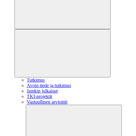
Tutkimus
Avoin tiede ja tutkimus
Jamkin julkaisut
TKI-projektit
Vastuullinen arviointi