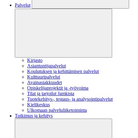
Palvelut
Kirjasto
Asiantuntijapalvelut
Koulutuksen ja kehittämisen palvelut
Kulttuuripalvelut
Avainasiakkuudet
Opiskelijaprojektit​ ja -työvoima
Tilat ja tarjoilut Jamkista
Tuotekehitys-, testaus- ja analysointipalvelut
Kielikeskus
Ulkomaan palveluliiketoiminta
Tutkimus ja kehitys