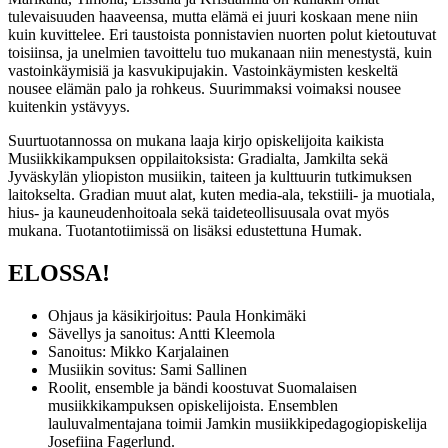
tulevaisuuden haaveensa, mutta elämä ei juuri koskaan mene niin
kuin kuvittelee. Eri taustoista ponnistavien nuorten polut kietoutuvat
toisiinsa, ja unelmien tavoittelu tuo mukanaan niin menestystä, kuin
vastoinkäymisiä ja kasvukipujakin. Vastoinkäymisten keskeltä
nousee elämän palo ja rohkeus. Suurimmaksi voimaksi nousee
kuitenkin ystävyys.
Suurtuotannossa on mukana laaja kirjo opiskelijoita kaikista
Musiikkikampuksen oppilaitoksista: Gradialta, Jamkilta sekä
Jyväskylän yliopiston musiikin, taiteen ja kulttuurin tutkimuksen
laitokselta. Gradian muut alat, kuten media-ala, tekstiili- ja muotiala,
hius- ja kauneudenhoitoala sekä taideteollisuusala ovat myös
mukana. Tuotantotiimissä on lisäksi edustettuna Humak.
ELOSSA!
Ohjaus ja käsikirjoitus: Paula Honkimäki
Sävellys ja sanoitus: Antti Kleemola
Sanoitus: Mikko Karjalainen
Musiikin sovitus: Sami Sallinen
Roolit, ensemble ja bändi koostuvat Suomalaisen
musiikkikampuksen opiskelijoista. Ensemblen
lauluvalmentajana toimii Jamkin musiikkipedagogiopiskelija
Josefiina Fagerlund.