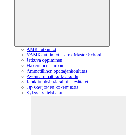
AMK-tutkinnot
YAMK-tutkinnot | Jamk Master School
Jatkuva oppiminen
Hakeminen Jamkiin
Ammatillinen opettajankoulutus
Avoin ammattikorkeakoulu
Jamk tutuksi: vierailut ja esittelyt
Opiskelijoiden kokemuksia
Syksyn yhteishaku