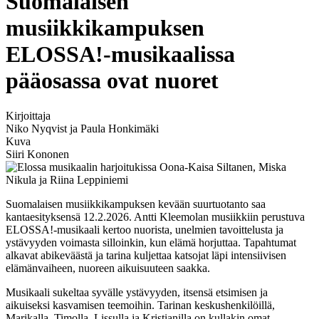
Suomalaisen
musiikkikampuksen
ELOSSA!-musikaalissa
pääosassa ovat nuoret
Kirjoittaja
Niko Nyqvist ja Paula Honkimäki
Kuva
Siiri Kononen
Suomalaisen musiikkikampuksen kevään suurtuotanto saa
kantaesityksensä 12.2.2026. Antti Kleemolan musiikkiin perustuva
ELOSSA!-musikaali kertoo nuorista, unelmien tavoittelusta ja
ystävyyden voimasta silloinkin, kun elämä horjuttaa. Tapahtumat
alkavat abikeväästä ja tarina kuljettaa katsojat läpi intensiivisen
elämänvaiheen, nuoreen aikuisuuteen saakka.
Musikaali sukeltaa syvälle ystävyyden, itsensä etsimisen ja
aikuiseksi kasvamisen teemoihin. Tarinan keskushenkilöillä,
Marikalla, Timolla, Lissulla ja Kristianilla on kullakin omat