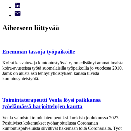
Aiheeseen liittyvää
Enemmän tassuja työpaikoille
Koirat kasvatus- ja kuntoutustyössä ry on edistänyt ammattimaista
koira-avusteista työtä suomalaisilla työpaikoilla jo vuodesta 2010.
Jamk on alusta asti tehnyt yhdistyksen kanssa tiivistä
koulutusyhteistyötä.
Toimintaterapeutti Venla löysi paikkansa
työelämässä harjoittelujen kautta
Venla valmistui toimintaterapeutiksi Jamkista joulukuussa 2023.
Positiiviset kokemukset työharjoittelusta Coronarian
kuntoutuspalveluista siivittivät hakemaan töitä Coronarialta. Työt