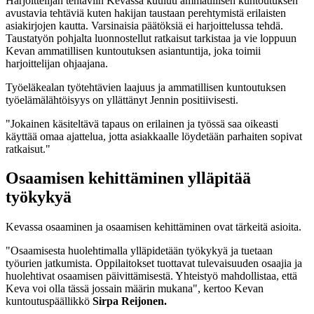
Harjoittelijan tehtäviin Kevassa kuuluu ammatillisen kuntoutuksen
avustavia tehtäviä kuten hakijan taustaan perehtymistä erilaisten
asiakirjojen kautta. Varsinaisia päätöksiä ei harjoittelussa tehdä.
Taustatyön pohjalta luonnostellut ratkaisut tarkistaa ja vie loppuun
Kevan ammatillisen kuntoutuksen asiantuntija, joka toimii
harjoittelijan ohjaajana.
Työeläkealan työtehtävien laajuus ja ammatillisen kuntoutuksen
työelämälähtöisyys on yllättänyt Jennin positiivisesti.
"
Jokainen käsiteltävä tapaus on erilainen ja työssä saa oikeasti
käyttää omaa ajattelua, jotta asiakkaalle löydetään parhaiten sopivat
ratkaisut."
Osaamisen kehittäminen ylläpitää
työkykyä
Kevassa osaaminen ja osaamisen kehittäminen ovat tärkeitä asioita.
"
Osaamisesta huolehtimalla ylläpidetään työkykyä ja tuetaan
työurien jatkumista. Oppilaitokset tuottavat tulevaisuuden osaajia ja
huolehtivat osaamisen päivittämisestä. Yhteistyö mahdollistaa, että
Keva voi olla tässä jossain määrin mukana", kertoo Kevan
kuntoutuspäällikkö
Sirpa Reijonen.