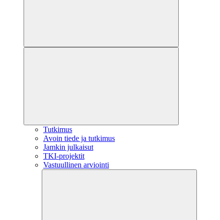
Tutkimus
Avoin tiede ja tutkimus
Jamkin julkaisut
TKI-projektit
Vastuullinen arviointi