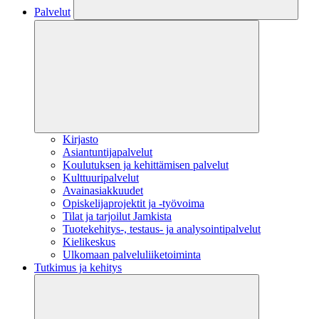
Palvelut
Kirjasto
Asiantuntijapalvelut
Koulutuksen ja kehittämisen palvelut
Kulttuuripalvelut
Avainasiakkuudet
Opiskelijaprojektit​ ja -työvoima
Tilat ja tarjoilut Jamkista
Tuotekehitys-, testaus- ja analysointipalvelut
Kielikeskus
Ulkomaan palveluliiketoiminta
Tutkimus ja kehitys