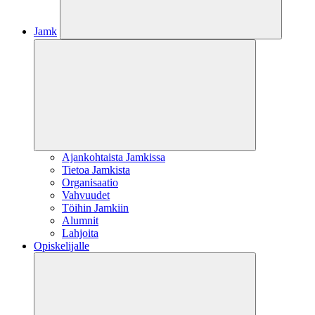
Jamk
Ajankohtaista Jamkissa
Tietoa Jamkista
Organisaatio
Vahvuudet
Töihin Jamkiin
Alumnit
Lahjoita
Opiskelijalle