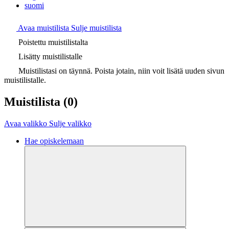
suomi
Avaa muistilista
Sulje muistilista
Poistettu muistilistalta
Lisätty muistilistalle
Muistilistasi on täynnä. Poista jotain, niin voit lisätä uuden sivun
muistilistalle.
Muistilista
(0)
Avaa valikko
Sulje valikko
Hae opiskelemaan