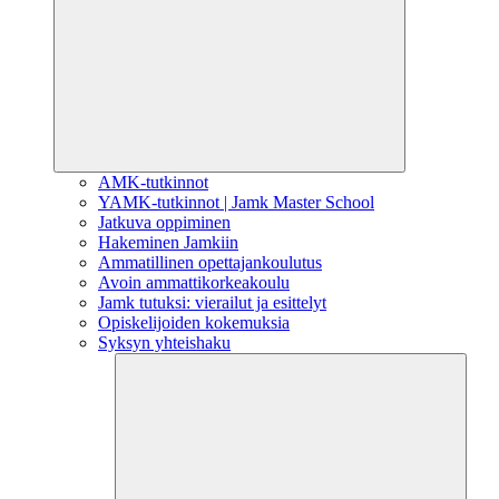
AMK-tutkinnot
YAMK-tutkinnot | Jamk Master School
Jatkuva oppiminen
Hakeminen Jamkiin
Ammatillinen opettajankoulutus
Avoin ammattikorkeakoulu
Jamk tutuksi: vierailut ja esittelyt
Opiskelijoiden kokemuksia
Syksyn yhteishaku