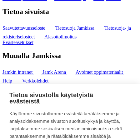
Tietoa sivuista
Saavutettavuusseloste
Tietosuoja Jamkissa
Tietosuoja- ja
rekisteriselosteet
Alasottoilmoitus
Evästeasetukset
Muualla Jamkissa
Jamkin intranet
Jamk Arena
Avoimet oppimateriaalit
Help
Verkkolehdet
Pl 207 | 40101 Jyväskylä
puh. +358 20 743 8100
Tietoa sivustolla käytetyistä
fax. +358 14 449 9694
evästeistä
Käytämme sivustollamme evästeitä kerätäksemme ja
analysoidaksemme sivuston suorituskykyä ja käyttöä,
tarjotaksemme sosiaalisen median ominaisuuksia sekä
parantaaksemme ja räätälöidäksemme sisältöä ja