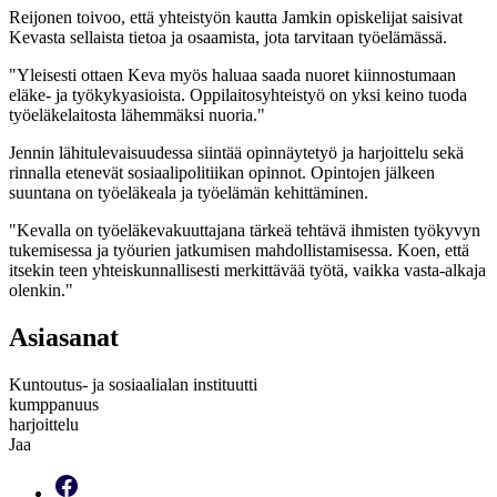
Reijonen toivoo, että yhteistyön kautta Jamkin opiskelijat saisivat
Kevasta sellaista tietoa ja osaamista, jota tarvitaan työelämässä.
"
Yleisesti ottaen Keva myös haluaa saada nuoret kiinnostumaan
eläke- ja työkykyasioista. Oppilaitosyhteistyö on yksi keino tuoda
työeläkelaitosta lähemmäksi nuoria."
Jennin lähitulevaisuudessa siintää opinnäytetyö ja harjoittelu sekä
rinnalla etenevät sosiaalipolitiikan opinnot. Opintojen jälkeen
suuntana on työeläkeala ja työelämän kehittäminen.
"
Kevalla on työeläkevakuuttajana tärkeä tehtävä ihmisten työkyvyn
tukemisessa ja työurien jatkumisen mahdollistamisessa. Koen, että
itsekin teen yhteiskunnallisesti merkittävää työtä, vaikka vasta-alkaja
olenkin."
Asiasanat
Kuntoutus- ja sosiaalialan instituutti
kumppanuus
harjoittelu
Jaa