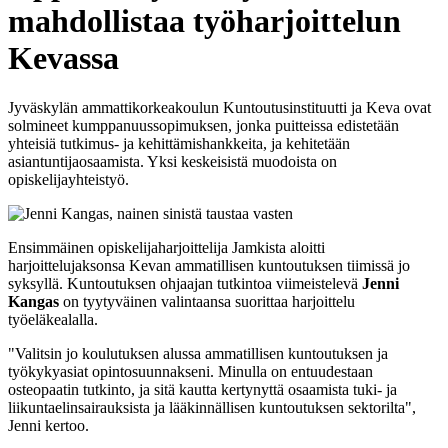
mahdollistaa työharjoittelun
Kevassa
Jyväskylän ammattikorkeakoulun Kuntoutusinstituutti ja Keva ovat
solmineet kumppanuussopimuksen, jonka puitteissa edistetään
yhteisiä tutkimus- ja kehittämishankkeita, ja kehitetään
asiantuntijaosaamista. Yksi keskeisistä muodoista on
opiskelijayhteistyö.
Ensimmäinen opiskelijaharjoittelija Jamkista aloitti
harjoittelujaksonsa Kevan ammatillisen kuntoutuksen tiimissä jo
syksyllä. Kuntoutuksen ohjaajan tutkintoa viimeistelevä
Jenni
Kangas
on tyytyväinen valintaansa suorittaa harjoittelu
työeläkealalla.
"
Valitsin jo koulutuksen alussa ammatillisen kuntoutuksen ja
työkykyasiat opintosuunnakseni. Minulla on entuudestaan
osteopaatin tutkinto, ja sitä kautta kertynyttä osaamista tuki- ja
liikuntaelinsairauksista ja lääkinnällisen kuntoutuksen sektorilta",
Jenni kertoo.