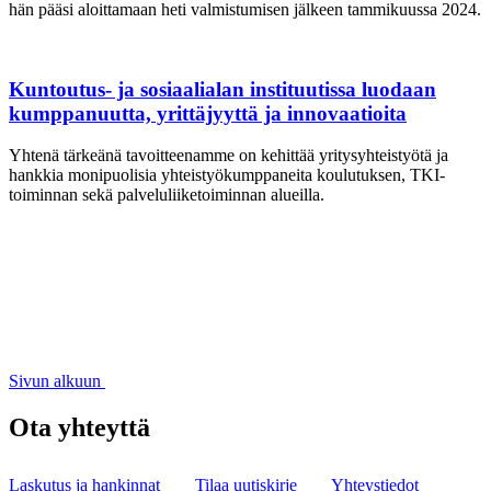
hän pääsi aloittamaan heti valmistumisen jälkeen tammikuussa 2024.
Kuntoutus- ja sosiaalialan instituutissa luodaan
kumppanuutta, yrittäjyyttä ja innovaatioita
Yhtenä tärkeänä tavoitteenamme on kehittää yritysyhteistyötä ja
hankkia monipuolisia yhteistyökumppaneita koulutuksen, TKI-
toiminnan sekä palveluliiketoiminnan alueilla.
Sivun alkuun
Ota yhteyttä
Laskutus ja hankinnat
Tilaa uutiskirje
Yhteystiedot