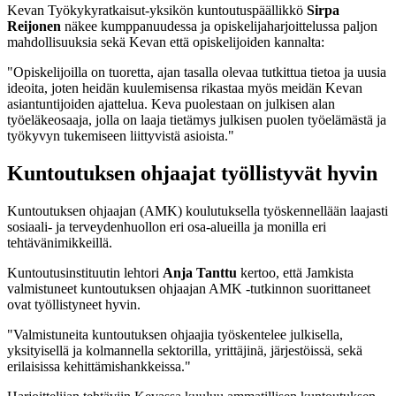
Kevan Työkykyratkaisut-yksikön kuntoutuspäällikkö
Sirpa
Reijonen
näkee kumppanuudessa ja opiskelijaharjoittelussa paljon
mahdollisuuksia sekä Kevan että opiskelijoiden kannalta:
"
Opiskelijoilla on tuoretta, ajan tasalla olevaa tutkittua tietoa ja uusia
ideoita, joten heidän kuulemisensa rikastaa myös meidän Kevan
asiantuntijoiden ajattelua. Keva puolestaan on julkisen alan
työeläkeosaaja, jolla on laaja tietämys julkisen puolen työelämästä ja
työkyvyn tukemiseen liittyvistä asioista."
Kuntoutuksen ohjaajat työllistyvät hyvin
Kuntoutuksen ohjaajan (AMK) koulutuksella työskennellään laajasti
sosiaali- ja terveydenhuollon eri osa-alueilla ja monilla eri
tehtävänimikkeillä.
Kuntoutusinstituutin lehtori
Anja Tanttu
kertoo, että Jamkista
valmistuneet kuntoutuksen ohjaajan AMK -tutkinnon suorittaneet
ovat työllistyneet hyvin.
"
Valmistuneita kuntoutuksen ohjaajia työskentelee julkisella,
yksityisellä ja kolmannella sektorilla, yrittäjinä, järjestöissä, sekä
erilaisissa kehittämishankkeissa."