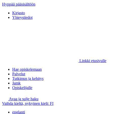
Hyppää pääsisältöön
Kirjasto
Yhteystiedot
Linkki etusivulle
Hae opiskelemaan
Palvelut
Tutkimus ja kehitys
Jamk
Opiskelijalle
Avaa ja sulje haku
Vaihda kieltä, nykyinen kieli:
FI
englanti