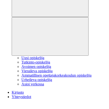
Uusi opiskelija
Tutkinto-opiskelija
Avoimen opiskelija
Vieraileva opiskelija
Ammatillisen opettajakorkeakoulun opiskelija
Urheileva opiskelija
Asioi verkossa
Kirjasto
Yhteystiedot