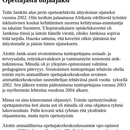
Tulin Jamkiin alun perin opetustehtäviin äitiysloman sijaiseksi
vuonna 2002. Olin tuolloin palaamassa Afrikasta edellisestä työstäni
inklusiivisen koulun kehittämisen nuorena kehitysmaa-asiantuntija
na takaisin Suomeen. Yliopistoaikainen opiskelukaverini oli
Jamkissa töissä ja laitoin hänelle viestiä, olisiko Jamkissa sopivia
töitä tarjolla. Hauska sattuma, että kaverini olikin jäämässä itse
äitiyslomalle ja pääsin hänen sijaisekseen.
Aloitin Jamk-urani sivutoimisena tuntiopettajana sosiaali- ja
terveysalalla, erityiskasvatuksen ja vammaistyön sosionomi amk-
tutkinnossa. Minulla oli jo yliopisto-opinnoistani valmiina
pedagoginen pätevyys. Sivutoimisen tuntiopettajan tehtävän ohella
toimin myös ammatillisen opettajakorkeakoulun avoimen
ammattikorkeakoulun suunnittelijan tehtävässä puoli vuotta syksyllä
2002. Sen jälkeen toimin päätoimisena tuntiopettajana vuonna 2003
ja myöhemmin lehtorina vuodesta 2004 alkaen.
Minua on aina kiinnostanut ohjaustyö. Toimin opetustyössäkin
opettajatutorina heti alusta asti eli minulla oli oma ohjattava ryhmä
lukuvuosittain. Pidin kovasti sekä ryhmän että yksilöiden
ohjaamisesta, mutta myös opetustyöstä.
Aloitin ammatillisessa opettajakorkeakoulussamme opo-opinnot