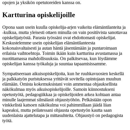
opojen ja yksikön opetutoreiden kanssa on.
Kartturina opiskelijoille
Opona saan usein kuulla opiskelija-arjen vaikeita elämäntilanteita ja
-kulkua, mutta yleisesti ottaen minulla on vain positiivista sanottavaa
opiskelijatyöstä. Parasta työssäni ovat ehdottomasti opiskelijat.
Keskustelemme usein opiskelijan elämäntilanteesta
kokonaisvaltaisesti ja autan häntä jäsentämään ja puntaroimaan
erilaisia vaihtoehtoja. Toimin ikään kuin kartturina avustamassa ja
nuotittamassa mahdollisuuksia. On palkitsevaa, kun löydämme
opiskelijan kanssa työkaluja ja suuntaa tapaamisissamme.
Sympatiseeraan aikuisopiskelijoita, kun he ruuhkavuosien keskellä
ja palkkatyön puristuksessa yrittävät sovitella opintojaan muuhun
elämään. Omista kokemuksistani voin ammentaa ohjauksellista
näkökulmaa myös aikuisopiskelijoille. Samoin kiinnostukseni
opetustyötä, pedagogiikkaa ja opiskelijoiden arkea kohtaan antaa
minulle laajemmat silmälasit ohjaustyöhön. Pelkästään opon
vinkkelistä katsoen näkökulma voi pahimmillaan jäädä liian
kapeaksi, mutta peilatessani ohjausta opetustyön kautta saan
uudenlaista ajattelutapa ja mittasuhteita. Ohjaustyö on pedagogista
työtä.