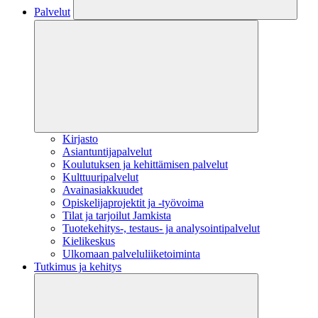
Palvelut
Kirjasto
Asiantuntijapalvelut
Koulutuksen ja kehittämisen palvelut
Kulttuuripalvelut
Avainasiakkuudet
Opiskelijaprojektit​ ja -työvoima
Tilat ja tarjoilut Jamkista
Tuotekehitys-, testaus- ja analysointipalvelut
Kielikeskus
Ulkomaan palveluliiketoiminta
Tutkimus ja kehitys