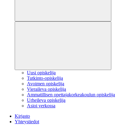
Uusi opiskelija
Tutkinto-opiskelija
Avoimen opiskelija
Vieraileva opiskelija
Ammatillisen opettajakorkeakoulun opiskelija
Urheileva opiskelija
Asioi verkossa
Kirjasto
Yhteystiedot