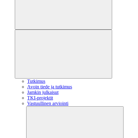
Tutkimus
Avoin tiede ja tutkimus
Jamkin julkaisut
TKI-projektit
Vastuullinen arviointi