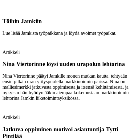
Töihin Jamkiin
Lue lisää Jamkista työpaikkana ja löydä avoimet työpaikat.
Artikkeli
Nina Viertorinne löysi uuden urapolun lehtorina
Nina Viertorinne päätyi Jamkille monen mutkan kautta, tehtyään
ensin pitkän uran yrityspuolella markkinoinnin parissa. Nina on
malliesimerkki jatkuvasta oppimisesta ja itsensä kehittämisestä, ja
nykyisin hän hyödyntääkin aiempaa kokemustaan markkinoinnin
lehtorina Jamkin liiketoimintayksikössä.
Artikkeli
Jatkuva oppiminen motivoi asiantuntija Tytti
Pintilää