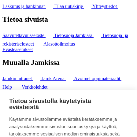
Laskutus ja hankinnat
Tilaa uutiskirje
Yhteystiedot
Tietoa sivuista
Saavutettavuusseloste
Tietosuoja Jamkissa
Tietosuoja- ja
rekisteriselosteet
Alasottoilmoitus
Evästeasetukset
Muualla Jamkissa
Jamkin intranet
Jamk Arena
Avoimet oppimateriaalit
Help
Verkkolehdet
Pl 207 | 40101 Jyväskylä
puh. +358 20 743 8100
Tietoa sivustolla käytetyistä
fax. +358 14 449 9694
evästeistä
Käytämme sivustollamme evästeitä kerätäksemme ja
analysoidaksemme sivuston suorituskykyä ja käyttöä,
tarjotaksemme sosiaalisen median ominaisuuksia sekä