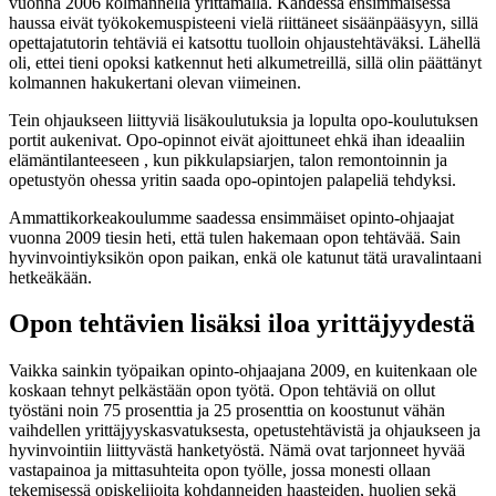
vuonna 2006 kolmannella yrittämällä. Kahdessa ensimmäisessä
haussa eivät työkokemuspisteeni vielä riittäneet sisäänpääsyyn, sillä
opettajatutorin tehtäviä ei katsottu tuolloin ohjaustehtäväksi. Lähellä
oli, ettei tieni opoksi katkennut heti alkumetreillä, sillä olin päättänyt
kolmannen hakukertani olevan viimeinen.
Tein ohjaukseen liittyviä lisäkoulutuksia ja lopulta opo-koulutuksen
portit aukenivat. Opo-opinnot eivät ajoittuneet ehkä ihan ideaaliin
elämäntilanteeseen , kun pikkulapsiarjen, talon remontoinnin ja
opetustyön ohessa yritin saada opo-opintojen palapeliä tehdyksi.
Ammattikorkeakoulumme saadessa ensimmäiset opinto-ohjaajat
vuonna 2009 tiesin heti, että tulen hakemaan opon tehtävää. Sain
hyvinvointiyksikön opon paikan, enkä ole katunut tätä uravalintaani
hetkeäkään.
Opon tehtävien lisäksi iloa yrittäjyydestä
Vaikka sainkin työpaikan opinto-ohjaajana 2009, en kuitenkaan ole
koskaan tehnyt pelkästään opon työtä. Opon tehtäviä on ollut
työstäni noin 75 prosenttia ja 25 prosenttia on koostunut vähän
vaihdellen yrittäjyyskasvatuksesta, opetustehtävistä ja ohjaukseen ja
hyvinvointiin liittyvästä hanketyöstä. Nämä ovat tarjonneet hyvää
vastapainoa ja mittasuhteita opon työlle, jossa monesti ollaan
tekemisessä opiskelijoita kohdanneiden haasteiden, huolien sekä