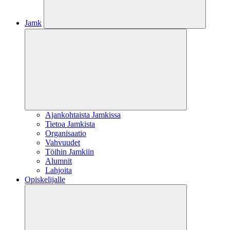
Jamk
Ajankohtaista Jamkissa
Tietoa Jamkista
Organisaatio
Vahvuudet
Töihin Jamkiin
Alumnit
Lahjoita
Opiskelijalle