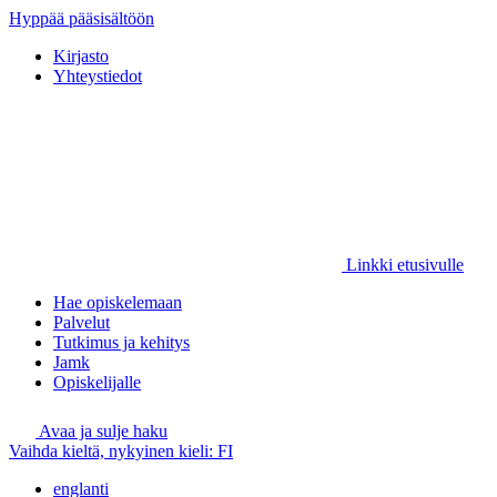
Hyppää pääsisältöön
Kirjasto
Yhteystiedot
Linkki etusivulle
Hae opiskelemaan
Palvelut
Tutkimus ja kehitys
Jamk
Opiskelijalle
Avaa ja sulje haku
Vaihda kieltä, nykyinen kieli:
FI
englanti