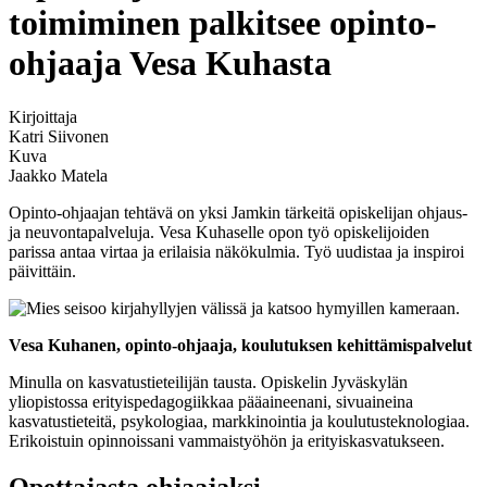
toimiminen palkitsee opinto-
ohjaaja Vesa Kuhasta
Kirjoittaja
Katri Siivonen
Kuva
Jaakko Matela
Opinto-ohjaajan tehtävä on yksi Jamkin tärkeitä opiskelijan ohjaus-
ja neuvontapalveluja. Vesa Kuhaselle opon työ opiskelijoiden
parissa antaa virtaa ja erilaisia näkökulmia. Työ uudistaa ja inspiroi
päivittäin.
Vesa Kuhanen, opinto-ohjaaja, koulutuksen kehittämispalvelut
Minulla on kasvatustieteilijän tausta. Opiskelin Jyväskylän
yliopistossa erityispedagogiikkaa pääaineenani, sivuaineina
kasvatustieteitä, psykologiaa, markkinointia ja koulutusteknologiaa.
Erikoistuin opinnoissani vammaistyöhön ja erityiskasvatukseen.
Opettajasta ohjaajaksi