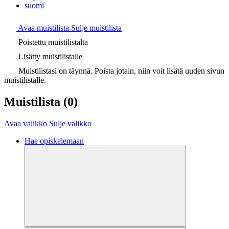
suomi
Avaa muistilista
Sulje muistilista
Poistettu muistilistalta
Lisätty muistilistalle
Muistilistasi on täynnä. Poista jotain, niin voit lisätä uuden sivun
muistilistalle.
Muistilista
(0)
Avaa valikko
Sulje valikko
Hae opiskelemaan