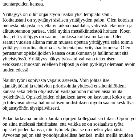
tuentarpeiden kanssa.
Yrittäjyys on ollut ohjaustyön lisäksi yksi lempialoistani.
Kotitaustani on sytyttänyt sisäisen yrittäjyyden palon. Olen kotoisin
pienestä pitäjästä ja viettänyt aikaa maatilalla, vahvasti tekemisen ja
alkutuotannon parissa, vielä nytkin metsäkiinteistöä hoitaen. Koen
iloa, että yrittäjyys on saanut Jamkissa kulkea mukanani. Olen
saanut vuosien aikana muun muassa opettaa yrittäjyyttä sekä toimia
yrittäjyyskoordinaattorina ja valmentajana yrityshautomossa. Olen
perustanut opiskelijoiden kanssa osuuskunnan ja hallinnoinut sitä
yhteistyössä. Yrittäjyys näkyy työssäni vahvana tekemisen
eetoksena; innostun edelleen helposti ja olen pyrkinyt olemaan avoin
uuden edessä.
Nautin työni sopivasta vapaus-asteesta. Voin johtaa itse
ajankäyttöäni ja tehtävien priorisointia yhdessä ensihenkilöideni
kanssa sekä tehdä ohjaustyön vastapainona monenlaisia muita
työtehtäviä. Opiskelijoiden ohjauksen tarve on kasvanut koko ajan,
ja tulevaisuudessa hallinnollisen uudistuksen myötä saatan keskittyä
ohjaustyöhön täysipäiväisesti.
Pidän tärkeänä muiden Jamkin opojen kollegiaalista tukea. Opon työ
on siinä mielessä ristiriitaista, että vaikka se on sosiaalista työtä
opiskelijoiden kanssa, niin työntekijänä se on melko yksinäistä.
Arvostan paljon sitä työnohjauksellista henkeä, mikä meillä muiden