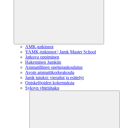
AMK-tutkinnot
YAMK-tutkinnot | Jamk Master School
Jatkuva oppiminen
Hakeminen Jamkiin
Ammatillinen opettajankoulutus
Avoin ammattikorkeakoulu
Jamk tutuksi: vierailut ja esittelyt
Opiskelijoiden kokemuksia
Syksyn yhteishaku