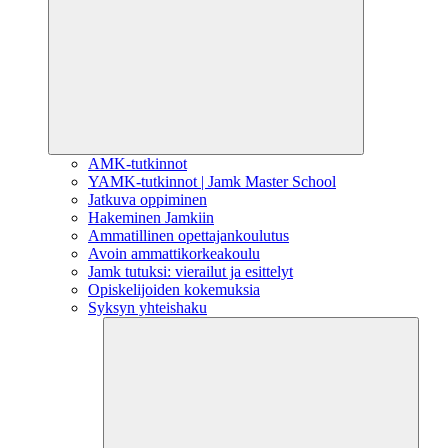
AMK-tutkinnot
YAMK-tutkinnot | Jamk Master School
Jatkuva oppiminen
Hakeminen Jamkiin
Ammatillinen opettajankoulutus
Avoin ammattikorkeakoulu
Jamk tutuksi: vierailut ja esittelyt
Opiskelijoiden kokemuksia
Syksyn yhteishaku