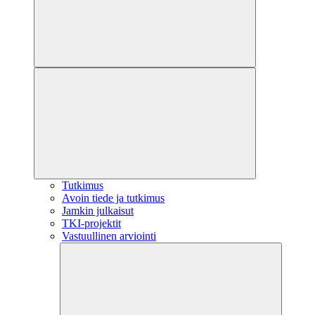
Tutkimus
Avoin tiede ja tutkimus
Jamkin julkaisut
TKI-projektit
Vastuullinen arviointi