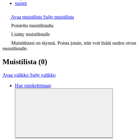
suomi
Avaa muistilista
Sulje muistilista
Poistettu muistilistalta
Lisätty muistilistalle
Muistilistasi on täynnä. Poista jotain, niin voit lisätä uuden sivun
muistilistalle.
Muistilista
(0)
Avaa valikko
Sulje valikko
Hae opiskelemaan