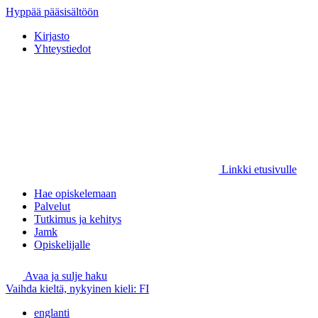
Hyppää pääsisältöön
Kirjasto
Yhteystiedot
Linkki etusivulle
Hae opiskelemaan
Palvelut
Tutkimus ja kehitys
Jamk
Opiskelijalle
Avaa ja sulje haku
Vaihda kieltä, nykyinen kieli:
FI
englanti