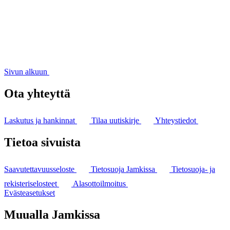
Sivun alkuun
Ota yhteyttä
Laskutus ja hankinnat
Tilaa uutiskirje
Yhteystiedot
Tietoa sivuista
Saavutettavuusseloste
Tietosuoja Jamkissa
Tietosuoja- ja
rekisteriselosteet
Alasottoilmoitus
Evästeasetukset
Muualla Jamkissa