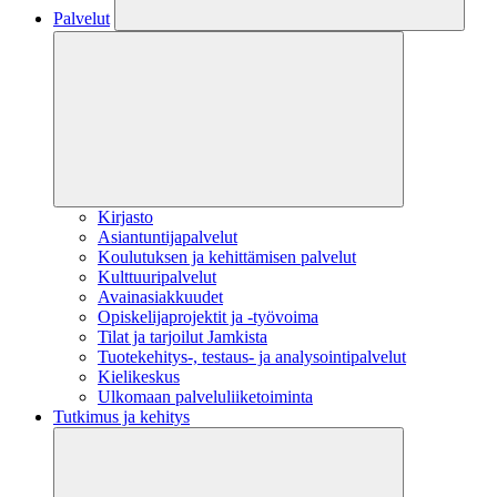
Palvelut
Kirjasto
Asiantuntijapalvelut
Koulutuksen ja kehittämisen palvelut
Kulttuuripalvelut
Avainasiakkuudet
Opiskelijaprojektit​ ja -työvoima
Tilat ja tarjoilut Jamkista
Tuotekehitys-, testaus- ja analysointipalvelut
Kielikeskus
Ulkomaan palveluliiketoiminta
Tutkimus ja kehitys