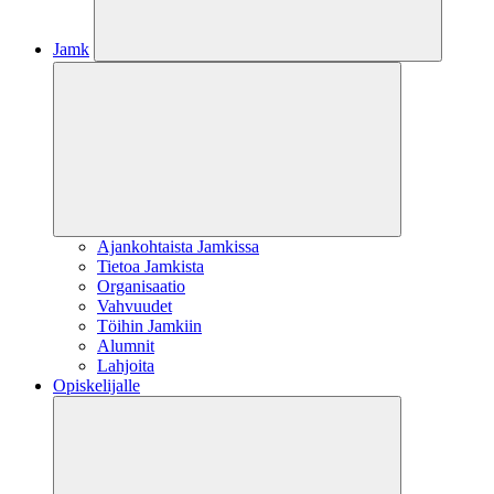
Jamk
Ajankohtaista Jamkissa
Tietoa Jamkista
Organisaatio
Vahvuudet
Töihin Jamkiin
Alumnit
Lahjoita
Opiskelijalle