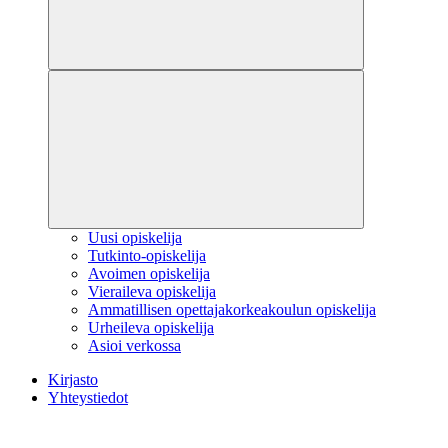
Uusi opiskelija
Tutkinto-opiskelija
Avoimen opiskelija
Vieraileva opiskelija
Ammatillisen opettajakorkeakoulun opiskelija
Urheileva opiskelija
Asioi verkossa
Kirjasto
Yhteystiedot