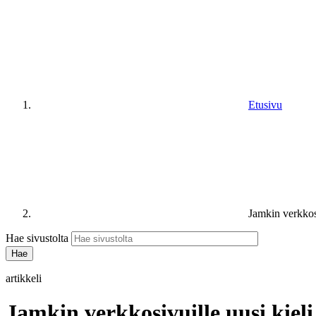
Etusivu
Jamkin verkkosi
Hae sivustolta
artikkeli
Jamkin verkkosivuille uusi kieli 