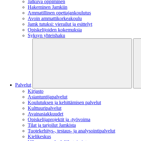
Jatkuva oppiminen
Hakeminen Jamkiin
Ammatillinen opettajankoulutus
Avoin ammattikorkeakoulu
Jamk tutuksi: vierailut ja esittelyt
Opiskelijoiden kokemuksia
Syksyn yhteishaku
Palvelut
Kirjasto
Asiantuntijapalvelut
Koulutuksen ja kehittämisen palvelut
Kulttuuripalvelut
Avainasiakkuudet
Opiskelijaprojektit​ ja -työvoima
Tilat ja tarjoilut Jamkista
Tuotekehitys-, testaus- ja analysointipalvelut
Kielikeskus