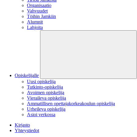
Organisaatio
Vahvuudet
Töihin Jamkiin
Alumnit
Lahjoita
Opiskelijalle
Uusi opiskelija
Tutkinto-opiskelija
Avoimen opiskelija
Vieraileva opiskelija
Ammatillisen opettajakorkeakoulun opiskelija
Urheileva opiskelija
Asioi verkossa
Kirjasto
Yhteystiedot