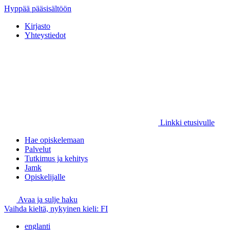
Hyppää pääsisältöön
Kirjasto
Yhteystiedot
Linkki etusivulle
Hae opiskelemaan
Palvelut
Tutkimus ja kehitys
Jamk
Opiskelijalle
Avaa ja sulje haku
Vaihda kieltä, nykyinen kieli:
FI
englanti