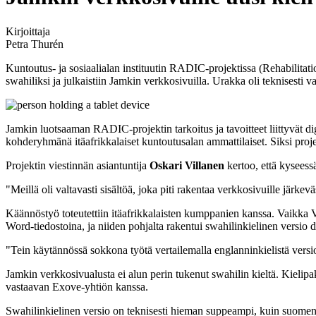
Kirjoittaja
Petra Thurén
Kuntoutus- ja sosiaalialan instituutin RADIC-projektissa (Rehabilitati
swahiliksi ja julkaistiin Jamkin verkkosivuilla. Urakka oli teknisesti 
Jamkin luotsaaman RADIC-projektin tarkoitus ja tavoitteet liittyvät di
kohderyhmänä itäafrikkalaiset kuntoutusalan ammattilaiset. Siksi projek
Projektin viestinnän asiantuntija
Oskari Villanen
kertoo, että kyseess
"Meillä oli valtavasti sisältöä, joka piti rakentaa verkkosivuille järk
Käännöstyö toteutettiin itäafrikkalaisten kumppanien kanssa. Vaikka Vil
Word-tiedostoina, ja niiden pohjalta rakentui swahilinkielinen versio dig
"Tein käytännössä sokkona työtä vertailemalla englanninkielistä vers
Jamkin verkkosivualusta ei alun perin tukenut swahilin kieltä. Kielipake
vastaavan Exove-yhtiön kanssa.
Swahilinkielinen versio on teknisesti hieman suppeampi, kuin suomen- j