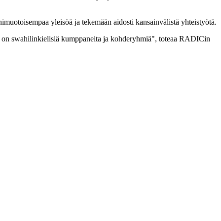
imuotoisempaa yleisöä ja tekemään aidosti kansainvälistä yhteistyötä.
issa on swahilinkielisiä kumppaneita ja kohderyhmiä", toteaa RADICin