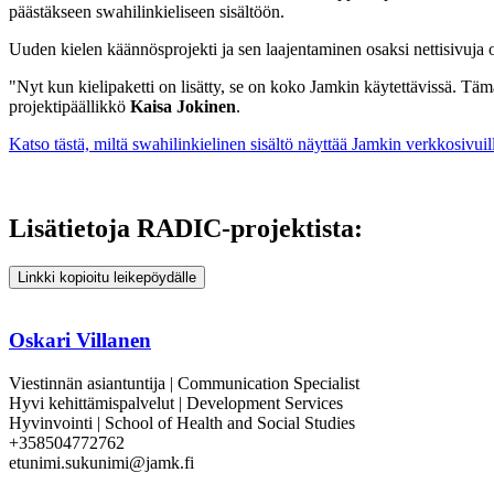
päästäkseen swahilinkieliseen sisältöön.
Uuden kielen käännösprojekti ja sen laajentaminen osaksi nettisivuja
"Nyt kun kielipaketti on lisätty, se on koko Jamkin käytettävissä. Tä
projektipäällikkö
Kaisa Jokinen
.
Katso tästä, miltä swahilinkielinen sisältö näyttää Jamkin verkkosivuil
Lisätietoja RADIC-projektista:
Linkki kopioitu leikepöydälle
Oskari Villanen
Viestinnän asiantuntija | Communication Specialist
Hyvi kehittämispalvelut | Development Services
Hyvinvointi | School of Health and Social Studies
+358504772762
etunimi.sukunimi@jamk.fi