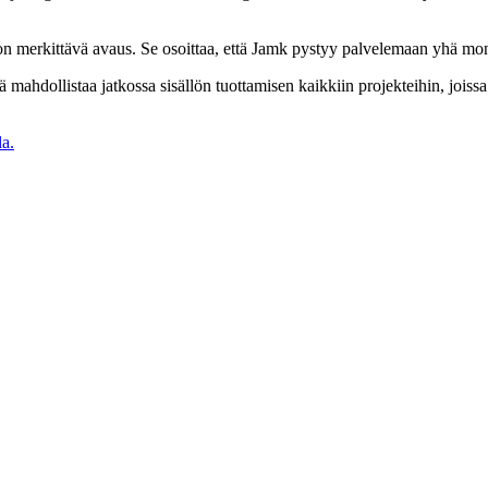
 on merkittävä avaus. Se osoittaa, että Jamk pystyy palvelemaan yhä mon
mä mahdollistaa jatkossa sisällön tuottamisen kaikkiin projekteihin, jo
la.