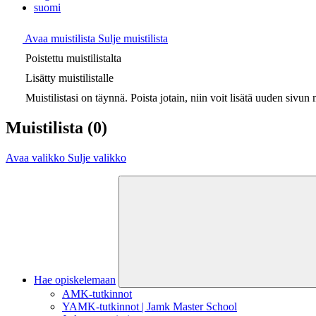
suomi
Avaa muistilista
Sulje muistilista
Poistettu muistilistalta
Lisätty muistilistalle
Muistilistasi on täynnä. Poista jotain, niin voit lisätä uuden sivun m
Muistilista
(0)
Avaa valikko
Sulje valikko
Hae opiskelemaan
AMK-tutkinnot
YAMK-tutkinnot | Jamk Master School