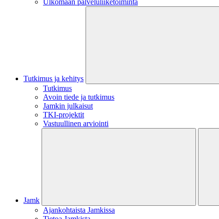
Ulkomaan palveluliiketoiminta
Tutkimus ja kehitys
Tutkimus
Avoin tiede ja tutkimus
Jamkin julkaisut
TKI-projektit
Vastuullinen arviointi
Jamk
Ajankohtaista Jamkissa
Tietoa Jamkista