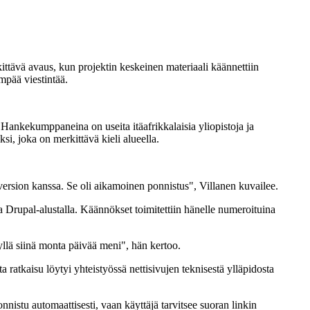
ittävä avaus, kun projektin keskeinen materiaali käännettiin
empää viestintää.
 Hankekumppaneina on useita itäafrikkalaisia yliopistoja ja
si, joka on merkittävä kieli alueella.
en version kanssa. Se oli aikamoinen ponnistus", Villanen kuvailee.
ta Drupal-alustalla. Käännökset toimitettiin hänelle numeroituina
kyllä siinä monta päivää meni", hän kertoo.
a ratkaisu löytyi yhteistyössä nettisivujen teknisestä ylläpidosta
nistu automaattisesti, vaan käyttäjä tarvitsee suoran linkin