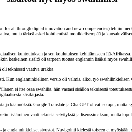
on for all through digital innovation and new competencies) tehtiin merk
vaativa, mutta tärkeä askel kohti entistä monikielisempää ja kansainvälis
gitaalisen kuntoutuksen ja sen koulutuksen kehittämiseen Itä-Afrikassa.
tin keskeinen sisältö oli tarpeen tuottaa englannin lisäksi myös swahilik
ä oli teknisesti vaativa urakka.
evästi. Kun englanninkielinen versio oli valmis, alkoi työ swahilinkielis
lanen ei itse osaa swahilia, hän vastasi sisällön teknisestä toteutukses
itaalisesta käsikirjasta.
iota ja käännöksiä. Google Translate ja ChatGPT olivat iso apu, mutta 
tin lisääminen vaati teknisiä selvityksiä ja lisenssimaksun, mutta lopult
a englanninkieliset sivustot. Navigointi kielestä toiseen ei myöskään on