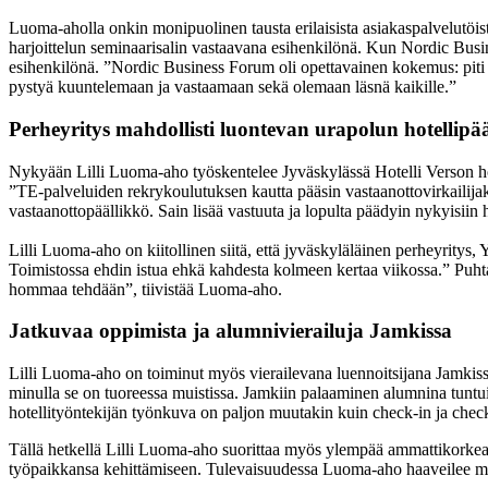
Luoma-aholla onkin monipuolinen tausta erilaisista asiakaspalvelutöist
harjoittelun seminaarisalin vastaavana esihenkilönä. Kun Nordic Busin
esihenkilönä. ”Nordic Business Forum oli opettavainen kokemus: piti py
pystyä kuuntelemaan ja vastaamaan sekä olemaan läsnä kaikille.”
Perheyritys mahdollisti luontevan urapolun hotellipää
Nykyään Lilli Luoma-aho työskentelee Jyväskylässä Hotelli Verson hot
”TE-palveluiden rekrykoulutuksen kautta pääsin vastaanottovirkailijaksi 
vastaanottopäällikkö. Sain lisää vastuuta ja lopulta päädyin nykyisiin
Lilli Luoma-aho on kiitollinen siitä, että jyväskyläläinen perheyritys,
Toimistossa ehdin istua ehkä kahdesta kolmeen kertaa viikossa.” Puhtaa
hommaa tehdään”, tiivistää Luoma-aho.
Jatkuvaa oppimista ja alumnivierailuja Jamkissa
Lilli Luoma-aho on toiminut myös vierailevana luennoitsijana Jamkissa 
minulla se on tuoreessa muistissa. Jamkiin palaaminen alumnina tuntui h
hotellityöntekijän työnkuva on paljon muutakin kuin check-in ja chec
Tällä hetkellä Lilli Luoma-aho suorittaa myös ylempää ammattikorkeak
työpaikkansa kehittämiseen. Tulevaisuudessa Luoma-aho haaveilee myö