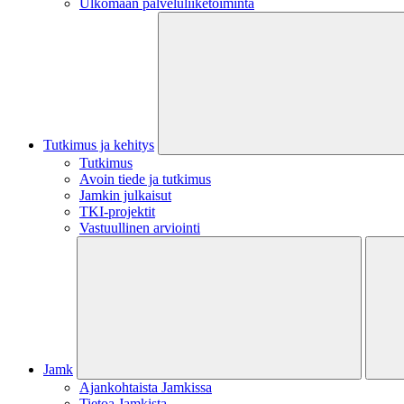
Ulkomaan palveluliiketoiminta
Tutkimus ja kehitys
Tutkimus
Avoin tiede ja tutkimus
Jamkin julkaisut
TKI-projektit
Vastuullinen arviointi
Jamk
Ajankohtaista Jamkissa
Tietoa Jamkista