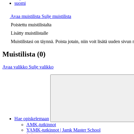
suomi
Avaa muistilista
Sulje muistilista
Poistettu muistilistalta
Lisätty muistilistalle
Muistilistasi on täynnä. Poista jotain, niin voit lisätä uuden sivun m
Muistilista
(0)
Avaa valikko
Sulje valikko
Hae opiskelemaan
AMK-tutkinnot
YAMK-tutkinnot | Jamk Master School