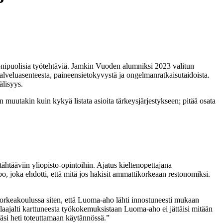
monipuolisia työtehtäviä. Jamkin Vuoden alumniksi 2023 valitun
lveluasenteesta, paineensietokyvystä ja ongelmanratkaisutaidoista.
älisyys.
muutakin kuin kykyä listata asioita tärkeysjärjestykseen; pitää osata
htääviin yliopisto-opintoihin. Ajatus kieltenopettajana
po, joka ehdotti, että mitä jos hakisit ammattikorkeaan restonomiksi.
ikorkeakoulussa siten, että Luoma-aho lähti innostuneesti mukaan
aajalti karttuneesta työkokemuksistaan Luoma-aho ei jättäisi mitään
ääsi heti toteuttamaan käytännössä.”