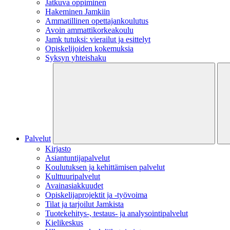
Jatkuva oppiminen
Hakeminen Jamkiin
Ammatillinen opettajankoulutus
Avoin ammattikorkeakoulu
Jamk tutuksi: vierailut ja esittelyt
Opiskelijoiden kokemuksia
Syksyn yhteishaku
Palvelut
Kirjasto
Asiantuntijapalvelut
Koulutuksen ja kehittämisen palvelut
Kulttuuripalvelut
Avainasiakkuudet
Opiskelijaprojektit​ ja -työvoima
Tilat ja tarjoilut Jamkista
Tuotekehitys-, testaus- ja analysointipalvelut
Kielikeskus