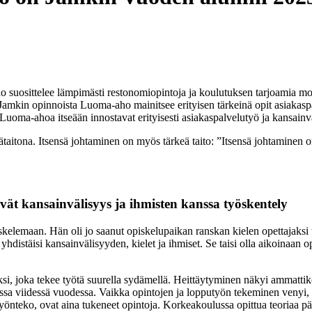
-aho suosittelee lämpimästi restonomiopintoja ja koulutuksen tarjoamia 
Jamkin opinnoista Luoma-aho mainitsee erityisen tärkeinä opit asiakaspa
Luoma-ahoa itseään innostavat erityisesti asiakaspalvelutyö ja kansainv
aitona. Itsensä johtaminen on myös tärkeä taito: ”Itsensä johtaminen on 
vät kansainvälisyys ja ihmisten kanssa työskentely
lemaan. Hän oli jo saanut opiskelupaikan ranskan kielen opettajaksi tä
hdistäisi kansainvälisyyden, kielet ja ihmiset. Se taisi olla aikoinaan o
eksi, joka tekee työtä suurella sydämellä. Heittäytyminen näkyi ammatt
ssa viidessä vuodessa. Vaikka opintojen ja lopputyön tekeminen venyi, l
 työnteko, ovat aina tukeneet opintoja. Korkeakoulussa opittua teoriaa p