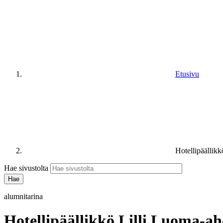
Etusivu
Hotellipäällik
Hae sivustolta
alumnitarina
Hotellipäällikkö Lilli Luoma-