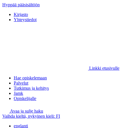
Hyppää pääsisältöön
Kirjasto
Yhteystiedot
Linkki etusivulle
Hae opiskelemaan
Palvelut
Tutkimus ja kehitys
Jamk
Opiskelijalle
Avaa ja sulje haku
Vaihda kieltä, nykyinen kieli:
FI
englanti