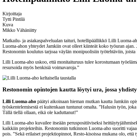
Kirjoittaja
Tytti Pintilä
Kuva
Mikko Vähäniitty
Matkailu- ja asiakaspalvelualan taituri, hotellipäällikkö Lilli Luoma
Luoma-ahon yhteydet Jamkiin ovat olleet kiinteät koko työuran ajan. 
Restonomin koulutus tarjoaa väylän monipuolisiin työtehtäviin, joista 
Lilli Luoma-aho uskoo, että monitaituruus tulee korostumaan työelämät
resursoida myös henkisiä voimavaroja.”
Restonomin opintojen kautta löytyi ura, jossa yhdisty
Lilli Luoma-aho
päätyi aikoinaan hieman mutkan kautta Jamkiin opiske
työskentelemisestä ei kuitenkaan tuntunut omalta. ”Halusin työn, joka y
Tällä tiellä ollaan, eikä ole kaduttanut!”
Lilli Luoma-aho kuvailee itseään peruspositiiviseksi heittäytyjäihmis
kaikkiin projekteihin. Restonomin tutkinnon Luoma-aho suoritti vajaa
pois. ”Sekä erilaiset projektiopinnot, Resto-kisoissa mukana olo, että