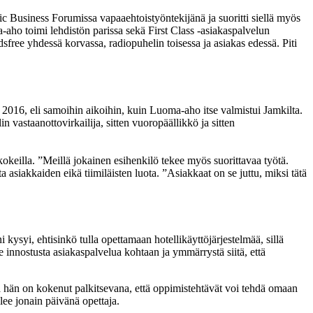
ic Business Forumissa vapaaehtoistyöntekijänä ja suoritti siellä myös
aho toimi lehdistön parissa sekä First Class -asiakaspalvelun
free yhdessä korvassa, radiopuhelin toisessa ja asiakas edessä. Piti
2016, eli samoihin aikoihin, kuin Luoma-aho itse valmistui Jamkilta.
n vastaanottovirkailija, sitten vuoropäällikkö ja sitten
kokeilla. ”Meillä jokainen esihenkilö tekee myös suorittavaa työtä.
asiakkaiden eikä tiimiläisten luota. ”Asiakkaat on se juttu, miksi tätä
ysyi, ehtisinkö tulla opettamaan hotellikäyttöjärjestelmää, sillä
e innostusta asiakaspalvelua kohtaan ja ymmärrystä siitä, että
a hän on kokenut palkitsevana, että oppimistehtävät voi tehdä omaan
lee jonain päivänä opettaja.