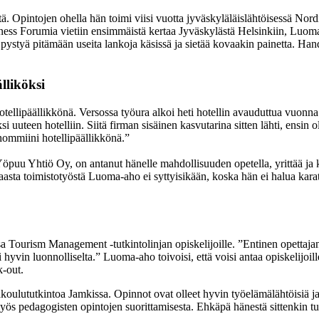
ä. Opintojen ohella hän toimi viisi vuotta jyväskyläläislähtöisessä Nord
ess Forumia vietiin ensimmäistä kertaa Jyväskylästä Helsinkiin, Luoma-
styä pitämään useita lankoja käsissä ja sietää kovaakin painetta. Hands
lliköksi
ellipäällikkönä. Versossa työura alkoi heti hotellin avauduttua vuonna 
uuteen hotelliin. Siitä firman sisäinen kasvutarina sitten lähti, ensin oli
 hommiini hotellipäällikkönä.”
 Yöpuu Yhtiö Oy, on antanut hänelle mahdollisuuden opetella, yrittää ja 
sta toimistotyöstä Luoma-aho ei syttyisikään, koska hän ei halua karata 
Tourism Management -tutkintolinjan opiskelijoille. ”Entinen opettajani k
yvin luonnolliselta.” Luoma-aho toivoisi, että voisi antaa opiskelijoill
k-out.
oulututkintoa Jamkissa. Opinnot ovat olleet hyvin työelämälähtöisiä j
s pedagogisten opintojen suorittamisesta. Ehkäpä hänestä sittenkin tu