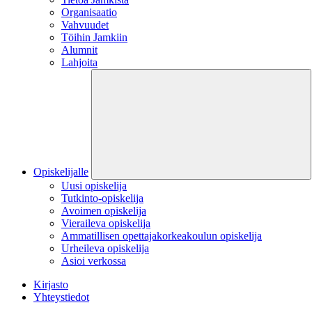
Organisaatio
Vahvuudet
Töihin Jamkiin
Alumnit
Lahjoita
Opiskelijalle
Uusi opiskelija
Tutkinto-opiskelija
Avoimen opiskelija
Vieraileva opiskelija
Ammatillisen opettajakorkeakoulun opiskelija
Urheileva opiskelija
Asioi verkossa
Kirjasto
Yhteystiedot