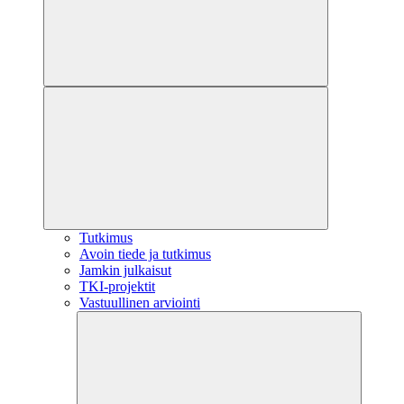
Tutkimus
Avoin tiede ja tutkimus
Jamkin julkaisut
TKI-projektit
Vastuullinen arviointi