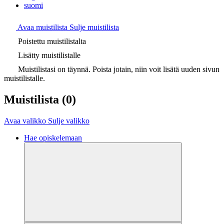
suomi
Avaa muistilista
Sulje muistilista
Poistettu muistilistalta
Lisätty muistilistalle
Muistilistasi on täynnä. Poista jotain, niin voit lisätä uuden sivun
muistilistalle.
Muistilista
(0)
Avaa valikko
Sulje valikko
Hae opiskelemaan