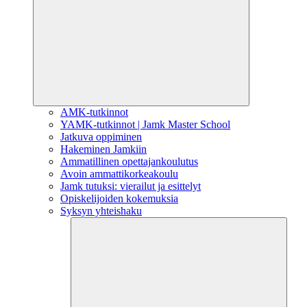
AMK-tutkinnot
YAMK-tutkinnot | Jamk Master School
Jatkuva oppiminen
Hakeminen Jamkiin
Ammatillinen opettajankoulutus
Avoin ammattikorkeakoulu
Jamk tutuksi: vierailut ja esittelyt
Opiskelijoiden kokemuksia
Syksyn yhteishaku