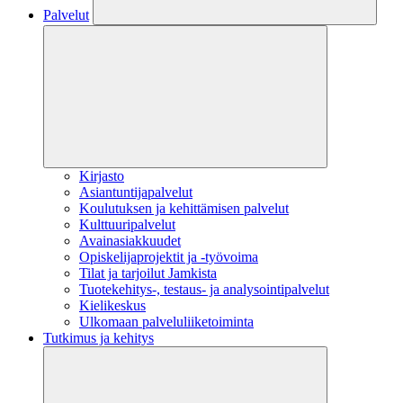
Palvelut
Kirjasto
Asiantuntijapalvelut
Koulutuksen ja kehittämisen palvelut
Kulttuuripalvelut
Avainasiakkuudet
Opiskelijaprojektit​ ja -työvoima
Tilat ja tarjoilut Jamkista
Tuotekehitys-, testaus- ja analysointipalvelut
Kielikeskus
Ulkomaan palveluliiketoiminta
Tutkimus ja kehitys