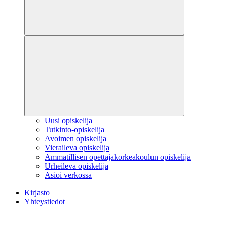
Uusi opiskelija
Tutkinto-opiskelija
Avoimen opiskelija
Vieraileva opiskelija
Ammatillisen opettajakorkeakoulun opiskelija
Urheileva opiskelija
Asioi verkossa
Kirjasto
Yhteystiedot