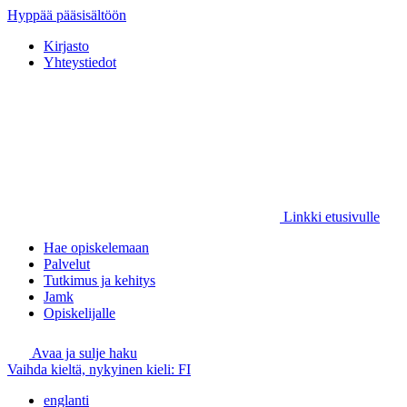
Hyppää pääsisältöön
Kirjasto
Yhteystiedot
Linkki etusivulle
Hae opiskelemaan
Palvelut
Tutkimus ja kehitys
Jamk
Opiskelijalle
Avaa ja sulje haku
Vaihda kieltä, nykyinen kieli:
FI
englanti