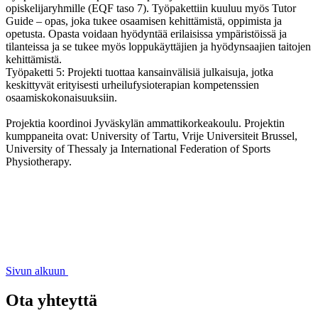
opiskelijaryhmille (EQF taso 7). Työpakettiin kuuluu myös Tutor
Guide – opas, joka tukee osaamisen kehittämistä, oppimista ja
opetusta. Opasta voidaan hyödyntää erilaisissa ympäristöissä ja
tilanteissa ja se tukee myös loppukäyttäjien ja hyödynsaajien taitojen
kehittämistä.
Työpaketti 5: Projekti tuottaa kansainvälisiä julkaisuja, jotka
keskittyvät erityisesti urheilufysioterapian kompetenssien
osaamiskokonaisuuksiin.
Projektia koordinoi Jyväskylän ammattikorkeakoulu. Projektin
kumppaneita ovat: University of Tartu, Vrije Universiteit Brussel,
University of Thessaly ja International Federation of Sports
Physiotherapy.
Sivun alkuun
Ota yhteyttä