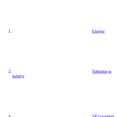
Etusivu
Tutkimus ja
kehitys
TKI-projektit