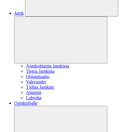
Jamk
Ajankohtaista Jamkissa
Tietoa Jamkista
Organisaatio
Vahvuudet
Töihin Jamkiin
Alumnit
Lahjoita
Opiskelijalle