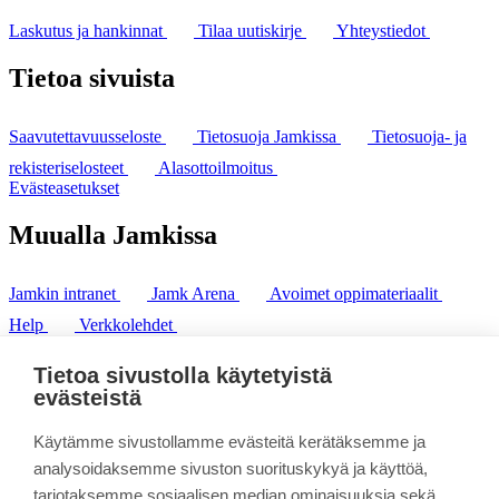
Laskutus ja hankinnat
Tilaa uutiskirje
Yhteystiedot
Tietoa sivuista
Saavutettavuusseloste
Tietosuoja Jamkissa
Tietosuoja- ja
rekisteriselosteet
Alasottoilmoitus
Evästeasetukset
Muualla Jamkissa
Jamkin intranet
Jamk Arena
Avoimet oppimateriaalit
Help
Verkkolehdet
Pl 207 | 40101 Jyväskylä
puh. +358 20 743 8100
Tietoa sivustolla käytetyistä
fax. +358 14 449 9694
evästeistä
Käytämme sivustollamme evästeitä kerätäksemme ja
analysoidaksemme sivuston suorituskykyä ja käyttöä,
tarjotaksemme sosiaalisen median ominaisuuksia sekä