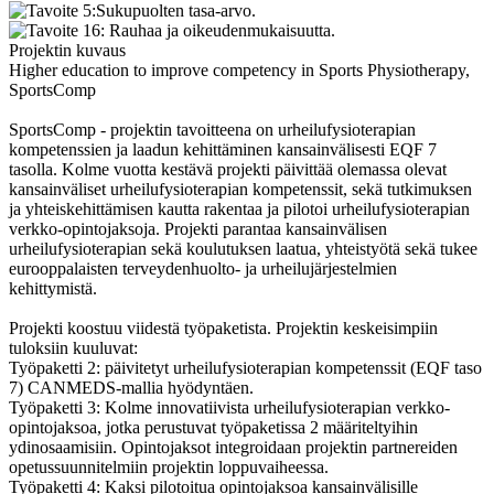
Projektin kuvaus
Higher education to improve competency in Sports Physiotherapy,
SportsComp
SportsComp - projektin tavoitteena on urheilufysioterapian
kompetenssien ja laadun kehittäminen kansainvälisesti EQF 7
tasolla. Kolme vuotta kestävä projekti päivittää olemassa olevat
kansainväliset urheilufysioterapian kompetenssit, sekä tutkimuksen
ja yhteiskehittämisen kautta rakentaa ja pilotoi urheilufysioterapian
verkko-opintojaksoja.
Projekti parantaa kansainvälisen
urheilufysioterapian sekä koulutuksen laatua, yhteistyötä sekä tukee
eurooppalaisten terveydenhuolto- ja urheilujärjestelmien
kehittymistä.
Projekti koostuu viidestä työpaketista. Projektin keskeisimpiin
tuloksiin kuuluvat:
Työpaketti 2: päivitetyt urheilufysioterapian kompetenssit (EQF taso
7) CANMEDS-mallia hyödyntäen.
Työpaketti 3: Kolme innovatiivista urheilufysioterapian verkko-
opintojaksoa, jotka perustuvat työpaketissa 2 määriteltyihin
ydinosaamisiin. Opintojaksot integroidaan projektin partnereiden
opetussuunnitelmiin projektin loppuvaiheessa.
Työpaketti 4: Kaksi pilotoitua opintojaksoa kansainvälisille