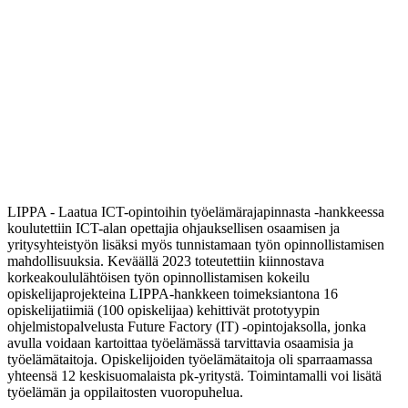
LIPPA - Laatua ICT-opintoihin työelämärajapinnasta -hankkeessa
koulutettiin ICT-alan opettajia ohjauksellisen osaamisen ja
yritysyhteistyön lisäksi myös tunnistamaan työn opinnollistamisen
mahdollisuuksia. Keväällä 2023 toteutettiin kiinnostava
korkeakoululähtöisen työn opinnollistamisen kokeilu
opiskelijaprojekteina LIPPA-hankkeen toimeksiantona 16
opiskelijatiimiä (100 opiskelijaa) kehittivät prototyypin
ohjelmistopalvelusta Future Factory (IT) -opintojaksolla, jonka
avulla voidaan kartoittaa työelämässä tarvittavia osaamisia ja
työelämätaitoja. Opiskelijoiden työelämätaitoja oli sparraamassa
yhteensä 12 keskisuomalaista pk-yritystä. Toimintamalli voi lisätä
työelämän ja oppilaitosten vuoropuhelua.