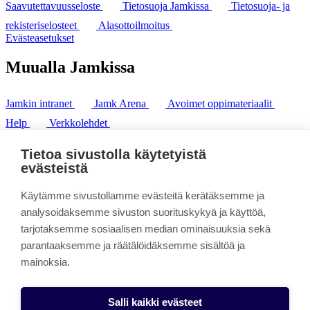
Saavutettavuusseloste
Tietosuoja Jamkissa
Tietosuoja- ja
rekisteriselosteet
Alasottoilmoitus
Evästeasetukset
Muualla Jamkissa
Jamkin intranet
Jamk Arena
Avoimet oppimateriaalit
Help
Verkkolehdet
Pl 207 | 40101 Jyväskylä
puh. +358 20 743 8100
Tietoa sivustolla käytetyistä
fax. +358 14 449 9694
evästeistä
Käytämme sivustollamme evästeitä kerätäksemme ja
analysoidaksemme sivuston suorituskykyä ja käyttöä,
tarjotaksemme sosiaalisen median ominaisuuksia sekä
parantaaksemme ja räätälöidäksemme sisältöä ja
mainoksia.
Salli kaikki evästeet