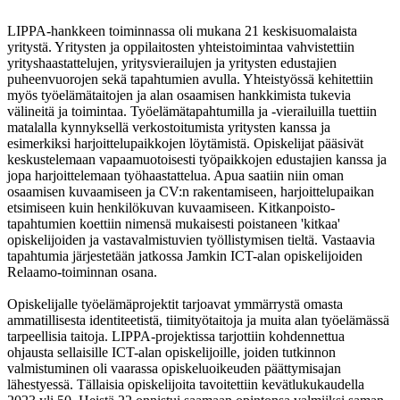
LIPPA-hankkeen toiminnassa oli mukana 21 keskisuomalaista
yritystä. Yritysten ja oppilaitosten yhteistoimintaa vahvistettiin
yrityshaastattelujen, yritysvierailujen ja yritysten edustajien
puheenvuorojen sekä tapahtumien avulla. Yhteistyössä kehitettiin
myös työelämätaitojen ja alan osaamisen hankkimista tukevia
välineitä ja toimintaa. Työelämätapahtumilla ja -vierailuilla tuettiin
matalalla kynnyksellä verkostoitumista yritysten kanssa ja
esimerkiksi harjoittelupaikkojen löytämistä. Opiskelijat pääsivät
keskustelemaan vapaamuotoisesti työpaikkojen edustajien kanssa ja
jopa harjoittelemaan työhaastattelua. Apua saatiin niin oman
osaamisen kuvaamiseen ja CV:n rakentamiseen, harjoittelupaikan
etsimiseen kuin henkilökuvan kuvaamiseen. Kitkanpoisto-
tapahtumien koettiin nimensä mukaisesti poistaneen 'kitkaa'
opiskelijoiden ja vastavalmistuvien työllistymisen tieltä. Vastaavia
tapahtumia järjestetään jatkossa Jamkin ICT-alan opiskelijoiden
Relaamo-toiminnan osana.
Opiskelijalle työelämäprojektit tarjoavat ymmärrystä omasta
ammatillisesta identiteetistä, tiimityötaitoja ja muita alan työelämässä
tarpeellisia taitoja. LIPPA-projektissa tarjottiin kohdennettua
ohjausta sellaisille ICT-alan opiskelijoille, joiden tutkinnon
valmistuminen oli vaarassa opiskeluoikeuden päättymisajan
lähestyessä. Tällaisia opiskelijoita tavoitettiin kevätlukukaudella