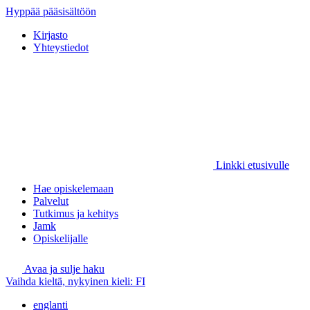
Hyppää pääsisältöön
Kirjasto
Yhteystiedot
Linkki etusivulle
Hae opiskelemaan
Palvelut
Tutkimus ja kehitys
Jamk
Opiskelijalle
Avaa ja sulje haku
Vaihda kieltä, nykyinen kieli:
FI
englanti