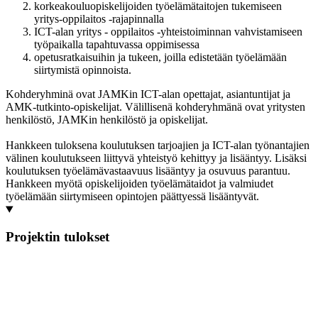
korkeakouluopiskelijoiden työelämätaitojen tukemiseen
yritys-oppilaitos -rajapinnalla
ICT-alan yritys - oppilaitos -yhteistoiminnan vahvistamiseen
työpaikalla tapahtuvassa oppimisessa
opetusratkaisuihin ja tukeen, joilla edistetään työelämään
siirtymistä opinnoista.
Kohderyhminä ovat JAMKin ICT-alan opettajat, asiantuntijat ja
AMK-tutkinto-opiskelijat. Välillisenä kohderyhmänä ovat yritysten
henkilöstö, JAMKin henkilöstö ja opiskelijat.
Hankkeen tuloksena koulutuksen tarjoajien ja ICT-alan työnantajien
välinen koulutukseen liittyvä yhteistyö kehittyy ja lisääntyy. Lisäksi
koulutuksen työelämävastaavuus lisääntyy ja osuvuus parantuu.
Hankkeen myötä opiskelijoiden työelämätaidot ja valmiudet
työelämään siirtymiseen opintojen päättyessä lisääntyvät.
Projektin tulokset