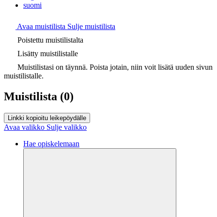
suomi
Avaa muistilista
Sulje muistilista
Poistettu muistilistalta
Lisätty muistilistalle
Muistilistasi on täynnä. Poista jotain, niin voit lisätä uuden sivun
muistilistalle.
Muistilista
(0)
Linkki kopioitu leikepöydälle
Avaa valikko
Sulje valikko
Hae opiskelemaan