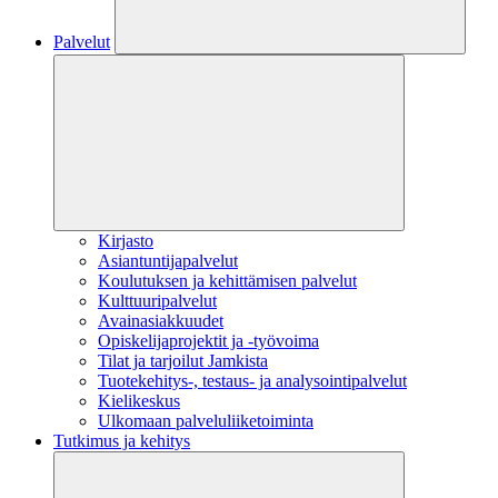
Palvelut
Kirjasto
Asiantuntijapalvelut
Koulutuksen ja kehittämisen palvelut
Kulttuuripalvelut
Avainasiakkuudet
Opiskelijaprojektit​ ja -työvoima
Tilat ja tarjoilut Jamkista
Tuotekehitys-, testaus- ja analysointipalvelut
Kielikeskus
Ulkomaan palveluliiketoiminta
Tutkimus ja kehitys