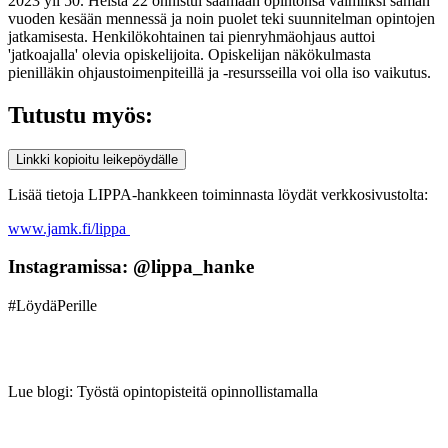
2023 yli 50. Heistä 22 onnistui saamaan opintonsa valmiiksi saman
vuoden kesään mennessä ja noin puolet teki suunnitelman opintojen
jatkamisesta. Henkilökohtainen tai pienryhmäohjaus auttoi
'jatkoajalla' olevia opiskelijoita. Opiskelijan näkökulmasta
pienilläkin ohjaustoimenpiteillä ja -resursseilla voi olla iso vaikutus.
Tutustu myös:
Linkki kopioitu leikepöydälle
Lisää tietoja LIPPA-hankkeen toiminnasta löydät verkkosivustolta:
www.jamk.fi/lippa
Instagramissa: @lippa_hanke
#LöydäPerille
Lue blogi: Työstä opintopisteitä opinnollistamalla