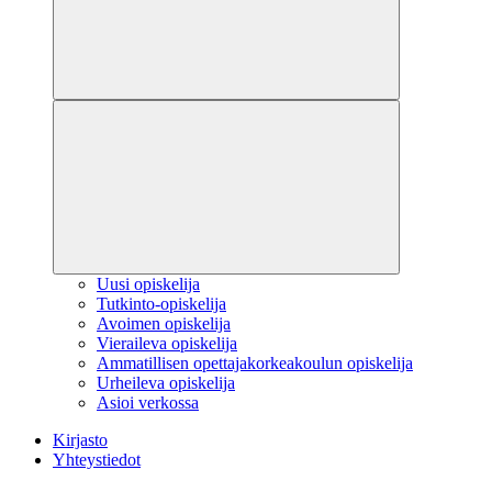
Uusi opiskelija
Tutkinto-opiskelija
Avoimen opiskelija
Vieraileva opiskelija
Ammatillisen opettajakorkeakoulun opiskelija
Urheileva opiskelija
Asioi verkossa
Kirjasto
Yhteystiedot