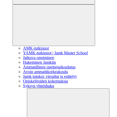
AMK-tutkinnot
YAMK-tutkinnot | Jamk Master School
Jatkuva oppiminen
Hakeminen Jamkiin
Ammatillinen opettajankoulutus
Avoin ammattikorkeakoulu
Jamk tutuksi: vierailut ja esittelyt
Opiskelijoiden kokemuksia
Syksyn yhteishaku