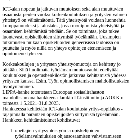
ICT-alan nopean ja jatkuvan muutoksen sekä alan muuttuvien
osaamistarpeiden vuoksi korkeakoulutuksen ja yritysten välinen
yhteistyö on välttämätöntä. Tätä yhteistyötä voidaan luonnehtia
kumppanuudeksi ja alustaksi, jossa monipuolista yhteistyötä ja
osaamisen kehittämistä tehdään. Se on toimintaa, joka tukee
luontevasti opiskelijoiden siirtymistä työelämään. Uusimpien
tutkimusten mukaan opiskelijoiden geneerisissä taidoissa on
puutteita ja myös niillä on yhteys opintojen etenemiseen ja
opintomenestykseen.
Korkeakoulujen ja yritysten yhteistyömuotoja on kehitetty jo
pitkään. Siitä huolimatta työelämän muutosvauhti edellyttää
koulutuksen ja opetushenkilöstön jatkuvaa kehittämistä yhdessä
yritysten kanssa. Esim. Työn opinnollistamisen mahdollisuuksien
hyödyntäminen.
LIPPA-hanke toteutetaan Euroopan sosiaalirahaston
mahdollistamana hankkeena Jamkin IT-instituutin ja AOKK.n
toimesta 1.5.2021-31.8.2023.
Hankkeessa kehitetään ICT-alan koulutusta yritys-oppilaitos -
rajapinnalla parantaen opiskelijoiden siirtymistä työelämään.
Hankkeen kehittämistoimet kohdistuvat
opettajien yritysyhteistyön ja opiskelijoiden
työelämävalmiuksien ohjausosaamisen vahvistamiseen