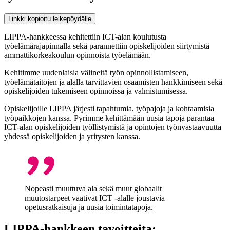
Linkki kopioitu leikepöydälle
LIPPA-hankkeessa kehitettiin ICT-alan koulutusta
työelämärajapinnalla sekä parannettiin opiskelijoiden siirtymistä
ammattikorkeakoulun opinnoista työelämään.​
Kehitimme uudenlaisia välineitä työn opinnollistamiseen,
työelämätaitojen ja alalla tarvittavien osaamisten hankkimiseen sekä
opiskelijoiden tukemiseen opinnoissa ja valmistumisessa.
Opiskelijoille LIPPA järjesti tapahtumia, työpajoja ja kohtaamisia
työpaikkojen kanssa. Pyrimme kehittämään uusia tapoja parantaa
ICT-alan opiskelijoiden työllistymistä ja opintojen työnvastaavuutta
yhdessä opiskelijoiden ja yritysten kanssa.
Nopeasti muuttuva ala sekä muut globaalit
muutostarpeet vaativat ICT -alalle joustavia
opetusratkaisuja ja uusia toimintatapoja.​
LIPPA-hankkeen tavoitteita: