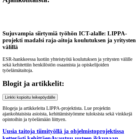
Sujuvampia siirtymiä työhön ICT-alalle: LIPPA-
projekti madalsi raja-aitoja koulutuksen ja yritysten
välillä
ESR-hankkeessa luotiin yhteistyötä koulutuksen ja yritysten välille
sekä kehitettiin henkilöstön osaamista ja opiskelijoiden
työelämätaitoja.
Blogit ja artikkelit:
Linkki kopioitu leikepöydälle
Blogeja ja artikkeleita LIPPA-projektista. Lue projektin
ajankohtaisista asioista, kehittämistyömme tuloksista sekä vinkkejä
opintoihin ja työelämään liittyen.
Uusia taitoja tiimityöllä ja ohjelmistoprojektissa
ketterästi kehittäen
Avautuu uuteen ikkunaan