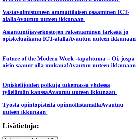
Vastavalmistuneen ammattilaisen osaaminen ICT-
alalla
Avautuu uuteen ikkunaan
Asiantuntijaverkostojen rakentaminen tärkeää jo
opiskeluaikana ICT-alalla
Avautuu uuteen ikkunaan
Future of the Modern Work -tapahtuma – Oi, jospa
oisin saanut olla mukana!
Avautuu uuteen ikkunaan
Opiskelijoiden polkuja tukemassa yhdessä
työelämän kanssa
Avautuu uuteen ikkunaan
Työstä opintopisteitä opinnollistamalla
Avautuu
uuteen ikkunaan
Lisätietoja: