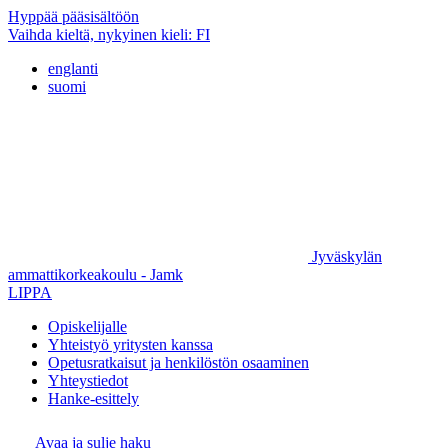
Hyppää pääsisältöön
Vaihda kieltä, nykyinen kieli:
FI
englanti
suomi
Jyväskylän
ammattikorkeakoulu - Jamk
LIPPA
Opiskelijalle
Yhteistyö yritysten kanssa
Opetusratkaisut ja henkilöstön osaaminen
Yhteystiedot
Hanke-esittely
Avaa ja sulje haku