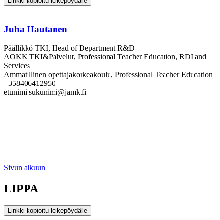
Linkki kopioitu leikepöydälle
Juha Hautanen
Päällikkö TKI, Head of Department R&D
AOKK TKI&Palvelut, Professional Teacher Education, RDI and
Services
Ammatillinen opettajakorkeakoulu, Professional Teacher Education
+358406412950
etunimi.sukunimi@jamk.fi
Sivun alkuun
LIPPA
Linkki kopioitu leikepöydälle