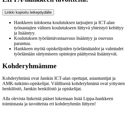
Linkki kopioitu leikepöydälle
Hankkeen tuloksena koulutuksen tarjoajien ja ICT-alan
työnantajien välinen koulutukseen liittyvä yhteistyö kehittyy
ja lisääntyy.
Koulutuksen työelämävastaavuus lisääntyy ja osuvuus
parantuu.
Hankkeen myötä opiskelijoiden työelämätaidot ja valmiudet
työelämään siirtymiseen opintojen päättyessä lisääntyvät.
Kohderyhmämme
Kohderyhminä ovat Jamkin ICT-alan opettajat, asiantuntijat ja
AMK-tutkinto-opiskelijat. Välillisenä kohderyhmänä ovat yritysten
henkilöstö, Jamkin henkilöstö ja opiskelijat.
Alla olevista linkeistä pääset lukemaan lisää Lippa-hankkeen
toiminnasta ja tavoitteista eri kohderyhmiin liittyen!