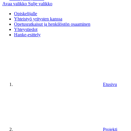
Avaa valikko
Sulje valikko
Opiskelijalle
Yhteistyö yritysten kanssa
Opetusratkaisut ja henkilöstön osaaminen
Yhteystiedot
Hanke-esittely
Etusivu
Projekti